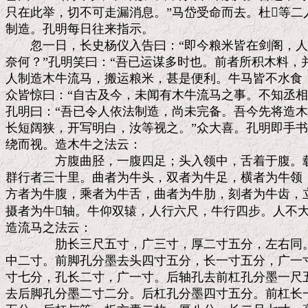
只在此举，切不可走漏消息。”马岱受命而去。杜等二
制造。孔明每日往来指示。

　　忽一日，长史杨仪入告曰：“即今粮米皆在剑阁，人
奈何？”孔明笑曰：“吾已运谋多时也。前者所积木料，
人制造木牛流马，搬运粮米，甚是便利。牛马皆不水食，
众皆惊曰：“自古及今，未闻有木牛流马之事。不知丞相
孔明曰：“吾已令人依法制造，尚未完备。吾今先将造木
长短阔狭，开写明白，汝等视之。”众大喜。孔明即手书
绕而视。造木牛之法云：

　　　　方腹曲胫，一腹四足；头入领中，舌着于腹。载
群行者三十里。曲者为牛头，双者为牛足，横者为牛领，
方者为牛腹，乘者为牛舌，曲者为牛肋，刻者为牛齿，立
摄者为牛轴。牛仰双辕，人行六尺，牛行四步。人不大
造流马之法云：

　　　　肋长三尺五寸，广三寸，厚二寸五分，左右同。
中二寸。前脚孔分墨去头四寸五分，长一寸五分，广一寸
寸七分，孔长二寸，广一寸。后轴孔去前杠孔分墨一尺五
去后脚孔分墨二寸二分。后杠孔分墨四寸五分。前杠长一