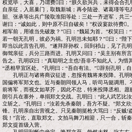
权览毕，大喜，乃谓费曰：“朕久欲兴兵，未得会合孔
自亲征，入居巢门，取魏新城；再令陆逊、诸葛瑾等屯兵
韶、张承等出兵广陵取淮阳等处：三处一齐进军，共三十
谢曰：“诚如此，则中原不日自破矣！”权设宴款待费。
相军前，用谁当先破敌？”曰：“魏延为首。”权笑曰：“
若一朝无孔明，彼必为祸。孔明岂未知耶？”曰：“陛下
即当以此言告孔明。”遂拜辞孙权，回到祁山，见了孔明
御驾亲征，兵分三路而进。孔明又问曰：“吴主别有所言否
告之。孔明叹曰：“真聪明之主也!吾非不知此人，为惜其
“丞相早宜区处。”孔明曰：“吾自有法。”辞别孔明，自
　　孔明正与诸将商议征进，忽报有魏将来投降。孔明唤
国偏将军郑文也。近与秦朗同领人马，听司马懿调用。不
前将军，而视文如草芥，因此不忿，特来投降丞相。愿赐
朗引兵在寨外，单搦郑文交战。孔明曰：“此人武艺比汝若
立斩之。”孔明曰：“汝若先杀秦朗，吾方不疑。”郑文欣
锋。孔明亲自出营视之。只见秦朗挺枪大骂曰：“反贼!盗
我！”言讫，直取郑文。文拍马舞刀相迎，只一合，斩秦
郑文提首级入营。
