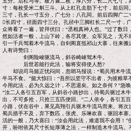
五分。后杠与等。板方囊二枚，厚八分，长二尺七寸，高
寸：每枚受米二斛三斗。从上杠孔去肋下七寸，前后同。
三寸，孔长一寸五分，广七分：八孔同。前后四脚广二寸
长四寸，径面四寸三分。孔径中三脚杠长二尺一寸，广
众将看了一遍，皆拜伏曰：“丞相真神人也。”过了数日
然如活者一般，上山下岭，各尽其便。众军见之，无不欣
引一千兵驾着木牛流马，自剑阁直抵祁山大寨，往来搬运
人有诗赞曰：

　　　　剑阁险峻驱流马，斜谷崎岖驾木牛。

　　　　后世若能行此法，输将安得使人愁?

　　却说司马懿正忧闷间，忽哨马报说：“蜀兵用木牛流
牛马不食。”懿大惊曰：“吾所以坚守不出者，为彼粮草
今用此法，必为久远之计，不思退矣。如之奈何？”急唤
“汝二人各引五百军，从斜谷小路抄出，待蜀兵驱过木牛
出，不可多抢，只抢三五匹便回。”二人依令，各引五百
小路，伏在谷中，果见高翔引兵驱木牛流马而来。将次过
蜀兵措手不及，弃下数匹，张虎、乐琳欢喜，驱回本寨。
活的一般，乃大喜曰：“汝会用此法，难道我不会用！”
开，吩咐依其尺寸长短厚薄之法，一样制造木牛流马。不