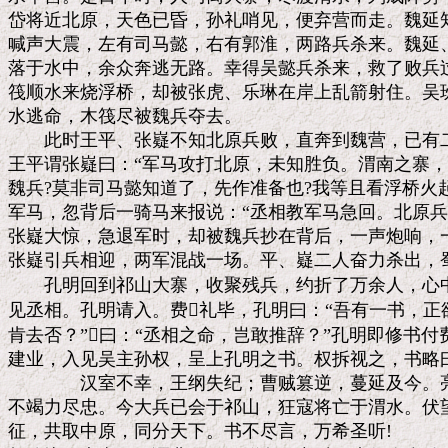
岱将近北原，天色已昏，孙礼哨见，便弃营而走。魏延知
喊声大震，左有司马懿，右有郭淮，两路兵杀来。魏延、
落于水中，余众奔逃无路。幸得吴懿兵杀来，救了败兵过
筏顺水来烧浮桥，却被张虎、乐琳在岸上乱箭射住。吴班
水逃命，木筏尽被魏兵夺去。

　　此时王平、张嶷不知北原兵败，直奔到魏营，已有二
王平谓张嶷曰：“军马攻打北原，未知胜负。渭南之寨，
魏兵?莫非司马懿知道了，先作准备也?我等且看浮桥火起
军马，忽背后一骑马来报说：“丞相教军马急回。北原兵
张嶷大惊，急退军时，却被魏兵抄在背后，一声炮响，一
张嶷引兵相迎，两军混战一场。平、嶷二人奋力杀出，蜀
　　孔明回到祁山大寨，收聚残兵，约折了万余人，心中
见丞相。孔明请入。费礼毕，孔明曰：“吾有一书，正
肯去否？”曰：“丞相之命，岂敢推辞？”孔明即修书付费
建业，入见吴主孙权，呈上孔明之书。权拆视之，书略曰
　　　　汉室不幸，王纲失纪；曹贼篡逆，蔓延及今。亮
不竭力尽忠。今大兵已会于祁山，狂寇将亡于渭水。伏望
征，共取中原，同分天下。书不尽言，万希圣听!
