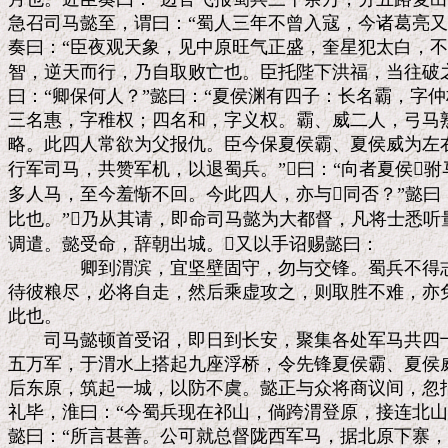
急召司马懿至，谓曰：“蜀人三年不曾入寇，今诸葛亮又
奏曰：“臣夜观天象，见中原旺气正盛，奎星犯太白，不
智，逆天而行，乃自取败亡也。臣托陛下洪福，当往破之
曰：“卿保何人？”懿曰：“夏侯渊有四子：长名霸，字仲
三名惠，字稚权；四名和，字义权。霸、威二人，弓马熟
略。此四人常欲为父报仇。臣今保夏侯霸、夏侯威为左右
行军司马，共赞军机，以退蜀兵。”曰：“向者夏侯驸
多人马，至今羞惭不回。今此四人，亦与同否？”懿曰：
比也。”乃从其请，即命司马懿为大都督，凡将士悉听
调遣。懿受命，辞朝出城。又以手诏赐懿曰：

　　　　卿到渭滨，宜坚壁固守，勿与交锋。蜀兵不得志
待彼粮尽，必将自走，然后乘虚攻之，则取胜不难，亦免
此也。

　　司马懿顿首受诏，即日到长安，聚集各处军马共四十
五万军，于渭水上搭起九座浮桥，令先锋夏侯霸、夏侯威
后东原，筑起一城，以防不虞。懿正与众将商议间，忽报
礼毕，淮曰：“今蜀兵现在祁山，倘跨渭登原，接连北山
懿曰：“所言甚善。公可就总督陇西军马，据北原下寨，