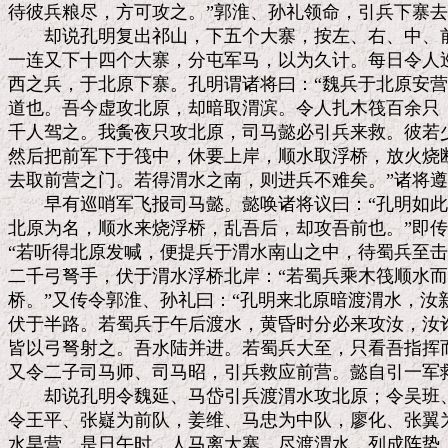
待彼兵粮尽，方可攻之。”郭淮、孙礼领命，引兵下寨去
　　却说孔明复出祁山，下五个大寨，按左、右、中、前
一连又下十四个大寨，分屯军马，以为久计。每日令人巡
西之兵，于北原下寨。孔明谓诸将曰：“魏兵于北原安营
道也。吾今虚攻北原，却暗取渭滨。令人扎木筏百余只，
千人驾之。我夤夜只攻北原，司马懿必引兵来救。彼若少
然后把前军下于筏中，休要上岸，顺水取浮桥，放火烧断
去取前营之门。若得渭水之南，则进兵不难矣。”诸将遵
　　早有巡哨军飞报司马懿。懿唤诸将议曰：“孔明如此
北原为名，顺水来烧浮桥，乱吾后，却攻吾前也。”即传
“若听得北原发喊，便提兵于渭水南山之中，待蜀兵至击
二千弓弩手，伏于渭水浮桥北岸：“若蜀兵乘木筏顺水而
桥。”又传令郭淮、孙礼曰：“孔明来北原暗渡渭水，汝
伏于半路。若蜀兵于午后渡水，黄昏时分必来攻汝，汝诈
皆以弓弩射之。吾水陆并进。若蜀兵大至，只看吾指挥而
又令二子司马师、司马昭，引兵救应前营。懿自引一军救
　　却说孔明令魏延、马岱引兵渡渭水攻北原；令吴班、
令王平、张嶷为前队，姜维、马忠为中队，廖化、张翼为
水旱营。是日午时，人马离大寨，尽渡渭水，列成阵势，