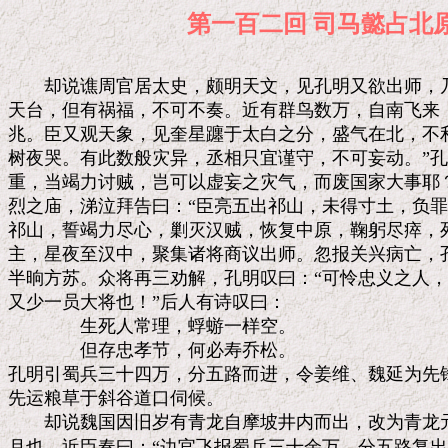
第一百二回 司马懿
　　却说谯周官居太史，颇明天文，见孔明又欲出师，乃
天台，但有祸福，不可不奏。近有群鸟数万，自南飞来，
兆。臣又观天象，见奎星躔于太白之分，盛气在北，不利
树夜哭。有此数般灾异，丞相只宜谨守，不可妄动。”孔
重，当竭力讨贼，岂可以虚妄之灾气，而废国家大事耶？
烈之庙，涕泣拜告曰：“臣亮五出祁山，未得寸土，负罪非
祁山，誓竭力尽心，剿灭汉贼，恢复中原，鞠躬尽瘁，死
主，星夜至汉中，聚集诸将商议出师。忽报关兴病亡，孔
半晌方苏。众将再三劝解，孔明叹曰：“可怜忠义之人，
又少一员大将也！”后人有诗叹曰：

　　　　生死人常理，蜉蝣一样空。

　　　　但存忠孝节，何必寿乔松。

孔明引蜀兵三十四万，分五路而进，令姜维、魏延为先锋
先运粮草于斜谷道口伺候。

　　却说魏国因旧岁有青龙自摩坡井内而出，改为青龙元
月也。近臣奏曰：“边官飞报蜀兵三十余万，分五路复出祁