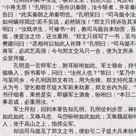
　　孔明回到帐中坐定，唤郑文至，勃然大怒，叱左右：
“小将无罪！”孔明曰：“吾向识秦朗，汝今斩者，并非秦
告曰：“此实秦朗之弟秦明也。”孔明笑曰：“司马懿令汝
如何瞒得我过!若不实说，必然斩汝！”郑文只得诉告其实
明曰：“汝既求生，可修书一封，教司马懿自来劫营，吾
懿，便是汝之功，还当重用。”郑文只得写了一书，呈与
樊建问曰：“丞相何以知此人诈降？”孔明曰：“司马懿不
将军，必武艺高强；今与郑文交马只一合，便为文所杀，
众皆拜服。

　　孔明选一舌辩军士，附耳吩咐如此。军士领命，持书
懿唤入，拆书看毕，问曰：“汝何人也？”答曰：“某乃中
与某同乡，今孔明因郑文有功，用为先锋。郑文特托某来
火为号，望乞都督尽提大军前来劫寨，郑文在内为应。”
书仔细看，果然是实，即赐军士酒食，吩咐曰：“本日二
事若成，必重用汝。”

　　军士拜别，回到本寨告知孔明。孔明仗剑步罡，祷祝
如此如此；又唤马忠、马岱吩咐如此如此；又唤魏延吩咐
人，坐于高山之上，指挥众军。

　　却说司马懿见了郑文之书，便欲引二子提大兵来劫蜀