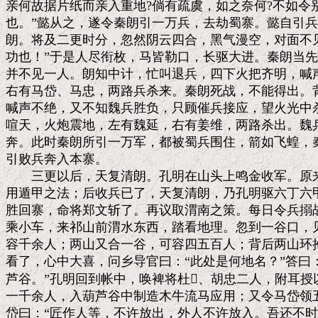
亲何故据片纸而亲入重地?倘有疏虞，如之奈何?不如令
也。”懿从之，遂令秦朗引一万兵，去劫蜀寨。懿自引兵
朗。将及二更时分，忽然阴云四合，黑气漫空，对面不见
功也！”于是人尽衔枚，马皆勒口，长驱大进。秦朗当先
并不见一人。朗知中计，忙叫退兵，四下火把齐明，喊声
右有马岱、马忠，两路兵杀来。秦朗死战，不能得出。背
喊声不绝，又不知魏兵胜负，只顾催兵接应，望火光中杀
喧天，火炮震地，左有魏延，右有姜维，两路杀出。魏兵
奔。此时秦朗所引一万军，都被蜀兵围住，箭如飞蝗，秦
引败兵奔入本寨。

　　三更以后，天复清朗。孔明在山头上鸣金收军。原来
用遁甲之法；后收兵已了，天复清朗，乃孔明驱六丁六甲
胜回寨，命将郑文斩了。再议取渭南之策。每日令兵搦战
乘小车，来祁山前渭水东西，踏看地理。忽到一谷口，见
容千余人；两山又合一谷，可容四五百人；背后两山环抱
看了，心中大喜，问乡导官曰：“此处是何地名？”答曰：
芦谷。”孔明回到帐中，唤裨将杜、胡忠二人，附耳授
一千余人，入葫芦谷中制造木牛流马应用；又令马岱领五
岱曰：“匠作人等，不许放出，外人不许放入。吾还不时