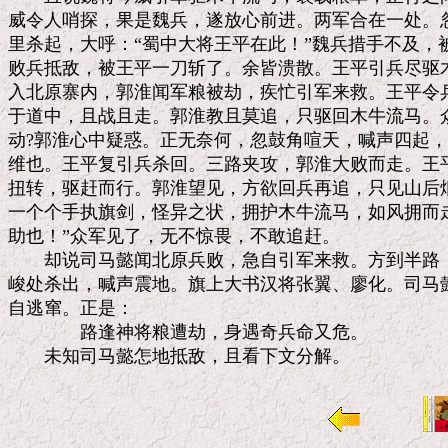
威令人哨探，果是魏兵，遂放心前进。两军合在一处。忽
里杀起，大呼：“蜀中大将王平在此！”魏兵措手不及，
败兵抵敌，被王平一刀斩了。余皆溃散。王平引兵尽驱木
入北原寨内，郭淮闻军粮被劫，疾忙引军来救。王平令兵
于道中，且战且走。郭淮教且莫追，只驱回木牛流马。众
动?郭淮心中疑惑。正无奈何，忽鼓角喧天，喊声四起，
维也。王平复引兵杀回。三路夹攻，郭淮大败而走。王平
扭转，驱赶而行。郭淮望见，方欲回兵再追，只见山后烟
一个个手执旗剑，怪异之状，拥护木牛流马，如风拥而走
助也！”众军见了，无不惊畏，不敢追赶。

　　却说司马懿闻北原兵败，急自引军来救。方到半路，
峻处杀出，喊声震地。旗上大书汉将张翼、廖化。司马懿
自逃窜。正是：

　　　　路逢神将粮遭劫，身遇奇兵命又危。
