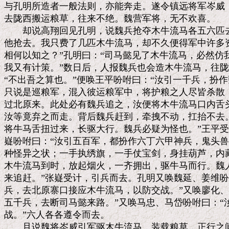
与孔明所造者一般法则，亦能奔走。遂令镇远将军岑威，
去陇西搬运粮草，往来不绝。魏营军将，无不欢喜。

　　却说高翔回见孔明，说魏兵抢夺木牛流马各五六匹去
他抢去。我只费了几匹木牛流马，却不久便得军中许多资
相何以知之？”孔明曰：“司马懿见了木牛流马，必然仿
我又有计策。”数日后，人报魏兵也会造木牛流马，往陇
“不出吾之算也。”便唤王平吩咐曰：“汝引一千兵，扮作
只说是巡粮军，混入彼运粮军中，将护粮之人尽皆杀散；
过北原来。此处必有魏兵追之，汝便将木牛流马口内舌头
汝等竟弃之而走。背后魏兵赶到，牵拽不动，扛抬不去。
将牛马舌扭过来，长驱大行。魏兵必疑为怪也。”王平受
嶷吩咐曰：“汝引五百军，都扮作六丁六甲神兵，鬼头兽
种怪异之状；一手执绣旗，一手仗宝剑，身挂葫芦，内藏
木牛流马到时，放起烟火，一齐拥出，驱牛马而行。魏人
来追赶。”张嶷受计，引兵而去。孔明又唤魏延、姜维吩
兵，去北原寨口接应木牛流马，以防交战。”又唤廖化、
五千兵，去断司马懿来路。”又唤马忠、马岱吩咐曰：“
战。”六人各各遵令而去。

　　且说魏将岑威引军驱木牛流马，装载粮草，正行之间