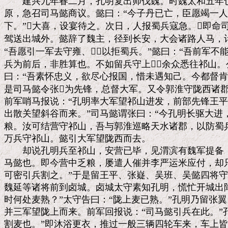
　　建兴九年春二月，孔明复出师伐魏。时魏太和五年也
原，急召司马懿商议。懿曰：“今子丹已亡，臣愿竭一人
下。”大喜，设宴待之。次日，人报蜀兵寇急。即命司
驾送出城外。懿辞了魏主，径到长安，大会诸路人马，计
“吾愿引一军去守雍、，以拒蜀兵。”懿曰：“吾前军不
兵为前后，非胜算也。不如留兵守上，余众悉往祁山。公
曰：“吾素怀忠义，欲尽心报国，惜未遇知己。今都督肯
是司马懿令张为先锋，总督大军。又令郭淮守陇西诸郡
前军哨马报说：“孔明率大军望祁山进发，前部先锋王平
出散关望斜谷而来。”司马懿谓张曰：“今孔明长驱大进
粮。汝可结营守祁山，吾与郭淮巡略天水诸郡，以防蜀兵
万兵守祁山。懿引大军望陇西而去。

　　却说孔明兵至祁山，安营已毕，见渭滨有魏军提备，
马懿也。即今营中乏粮，屡遣人催并李严运米应付，却只
可密引兵割之。”于是留王平、张嶷、吴班、吴懿四将守
魏延等诸将前到卤城。卤城太守素知孔明，慌忙开城出降
时何处麦熟？”太守告曰：“陇上麦已熟。”孔明乃留张翼
并三军望陇上而来。前军回报说：“司马懿引兵在此。”孔
割麦也。”即沐浴更衣，推过一般三辆四轮车来，车上皆