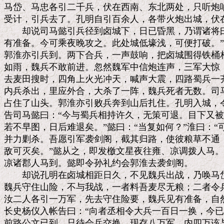
马岱、马忠各引二千兵，伏在西南、东北两处，只听炮响
受计，引兵去了。孔明自引百余人，各带火炮出城，伏在
　　却说司马懿引兵径到卤城下，日已昏黑，乃谓诸将曰
有准备。今可乘夜晚攻之。此处城低壕浅，可便打破。”
郭淮亦引兵到。两下合兵，一声鼓响，把卤城围得铁桶相
如雨，魏兵不敢前进。忽然魏军中信炮连声，三军大惊，
去麦田搜时，四角上火光冲天，喊声大震，四路蜀兵一齐
内兵杀出，里应外合，大杀了一阵，魏兵死者无数。司马
占住了山头。郭淮亦引败兵奔到山后扎住。孔明入城，令
告司马懿曰：“今与蜀兵相持许久，无策可退。目下又被
若不早图，日后难退矣。”懿曰：“当复如何？”淮曰：“
并力剿杀。吾愿引军袭剑阁，截其归路，使彼粮草不通，
敌可灭矣。”懿从之，即发檄文星夜往雍、凉调拨人马。
凉诸郡人马到。懿即令孙礼约会郭淮去袭剑阁。

　　却说孔明在卤城相距日久，不见魏兵出战，乃唤马岱
魏兵守住山险，不与我战，一者料吾麦尽无粮；二者令兵
汝二人各引一万军，先去守住险要，魏兵见有准备，自然
长史杨仪入帐告曰：“向者丞相令大兵一百日一换，今已
前路公文已到，只待会兵交换。现存八万军，内四万该与