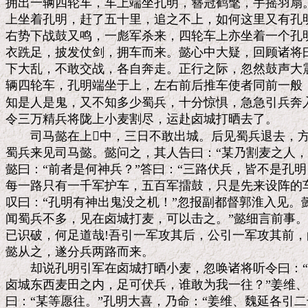
拥出一辆四轮车，车上端坐孔明，簪冠鹤氅，手摇羽扇。
上坐着孔明，赶了五十里，追之不上，如何这里又有孔明?
右势下战鼓又鸣，一彪军杀来，四轮车上亦坐着一个孔明
衣跣足，披发仗剑，拥车而来。懿心中大疑，回顾诸将曰
下大乱，不敢交战，各自奔走。正行之际，忽然鼓声大震
辆四轮车，孔明端坐于上，左右前后推车使者同前一般，
知是人是鬼，又不知多少蜀兵，十分惊惧，急急引兵奔入
令三万精兵将陇上小麦割尽，运赴卤城打晒去了。

　　司马懿在上中，三日不敢出城。后见蜀兵退去，方
蜀兵来见司马懿。懿问之，其人告曰：“某乃割麦之人，
懿曰：“前者是何神兵？”答曰：“三路伏兵，皆不是孔明
每一路只有一千军护车，五百军擂鼓，只是先来设阵的车
叹曰：“孔明有神出鬼没之机！”忽报副都督郭淮入见。懿
闻蜀兵不多，见在卤城打麦，可以击之。”懿细言前事。
已识破，何足道哉!吾引一军攻其后，公引一军攻其前，
懿从之，遂分兵两路而来。

　　却说孔明引军在卤城打晒小麦，忽唤诸将听令曰：“
卤城东西麦田之内，足可伏兵，谁敢为我一往？”姜维、
曰：“某等愿往。”孔明大喜，乃命：“姜维、魏延各引二