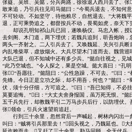
张嶷、吴班、吴懿，分兵两路，徐徐退入西川去了。张
敢来追，乃引兵往见司马懿曰：“今蜀兵退去，不知何意？
不可轻动。不如坚守，待他粮尽，自然退去。”大将魏平
退，正可乘势追之，都督按兵不动，畏蜀如虎，奈天下笑
　　却说孔明知祁山兵已回，遂唤杨仪、马忠入帐，授以
去剑阁、木门道，两下埋伏；若魏兵追到，听吾炮响，急
两头一齐射之。二人引兵去了。又唤魏延、关兴引兵断后
内乱堆柴草，虚放烟火。大兵尽望木门道而去。魏营巡哨
大队已退，但不知城中还有多少兵。”懿自往视之，见城
“此乃空城也。”令人探之，果是空城。懿大喜曰：“孔明
张：“吾愿往。”懿阻曰：“公性急躁，不可去。”曰：
先锋。今日正是立功之际，却不用吾，何也？”懿曰：“
伏，须十分仔细，方可追之。”曰：“吾已知得，不必挂
莫要追悔。”曰：“大丈夫舍身报国，虽万死无恨。”懿
五千兵先行，却教魏平引二万马步兵后行，以防埋伏。吾
张领命，引兵火速望前追赶。

　　行到三十余里，忽然背后一声喊起，树林内闪出一彪
叫曰：“贼将引兵那里去！”回头视之，乃魏延也。大
延诈败而走。又赶了三十余里，勒马回顾，全无伏兵，