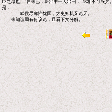
臣之愿也。”言未已，班部中一人出曰：“丞相不可兴兵。
是：

　　　　武侯尽瘁惟忧国，太史知机又论天。
