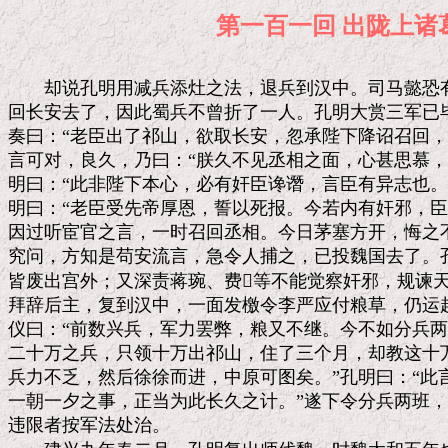
第一百一回 出陇
　　却说孔明用减兵添灶之法，退兵到汉中。司马懿恐有
回长安去了，因此蜀兵不曾折了一人。孔明大赏三军已毕
奏曰：“老臣出了祁山，欲取长安，忽承陛下降诏召回，
言可对，良久，乃曰：“朕久不见丞相之面，心甚思慕，
明曰：“此非陛下本心，必有奸臣谗谮，言臣有异志也。
明曰：“老臣受先帝厚恩，誓以死报。今若内有奸邪，臣安
因过听宦官之言，一时召回丞相。今日茅塞方开，悔之不
究问，方知是苟安流言，急令人捕之，已投魏国去了。孔
皆废出宫外；又深责蒋琬、费等不能觉察奸邪，规谏天
拜辞后主，复到汉中，一面发檄令李严应付粮草，仍运赴
仪曰：“前数兴兵，军力罢弊，粮又不继。今不如分兵两
二十万之兵，只领十万出祁山，住了三个月，却教这十万
兵力不乏，然后徐徐而进，中原可图矣。”孔明曰：“此
一朝一夕之事，正当为此长久之计。”遂下令分兵两班，
违限者按军法处治。
