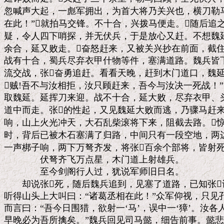
忽喊声大起，一彪军拥出，为首大将乃关兴也，横刀勒马大
在此！”就拍马交锋。不十合，兴拨马便走。随后追之
疑，令人四下哨探，并无伏兵，于是放心又赶。不想魏延
余合，延又败走。奋怒赶来，又被关兴抄在前面，截住
战有十合，蜀兵尽弃衣甲什物等件，塞满道路。魏兵皆下
流交战，张奋勇追赶。看看天晚，赶到木门道口，魏延
贼!吾不与汝相拒，汝只顾赶来，吾今与汝决一死战！”
取魏延。延挥刀来迎。战不十合，延大败，尽弃衣甲、头
道中而走。张的性起，又见魏延大败而逃，乃骤马赶来
响，山上火光冲天，大石乱柴滚将下来，阻截去路。惊曰
时，背后已被木石塞满了归路，中间只有一段空地，两边
一声梆子响，两下万弩齐发，将张百余个部将，皆射死
　　　　伏弩齐飞万点星，木门道上射雄兵。

　　　　至今剑阁行人过，犹说军师旧日名。

　　却说张死，随后魏兵追到，见塞了道路，已知张
听得山头上大叫曰：“诸葛丞相在此！”众军仰视，只见
而言曰：“吾今日围猎，欲射一‘马’，误中一‘獐’。汝各
早晚必为吾所擒矣。”魏兵回见司马懿，细告前事。懿悲