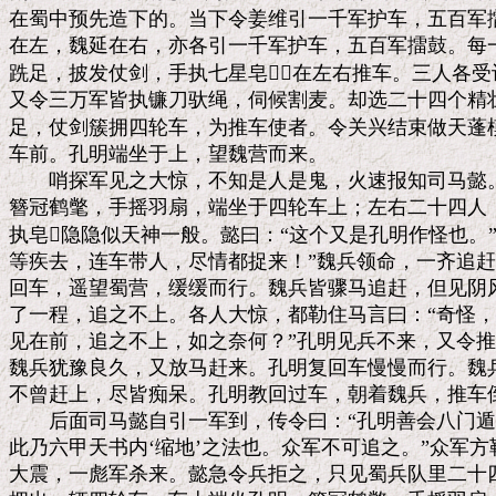
在蜀中预先造下的。当下令姜维引一千军护车，五百军擂
在左，魏延在右，亦各引一千军护车，五百军擂鼓。每一
跣足，披发仗剑，手执七星皂，在左右推车。三人各受
又令三万军皆执镰刀驮绳，伺候割麦。却选二十四个精壮
足，仗剑簇拥四轮车，为推车使者。令关兴结束做天蓬模
车前。孔明端坐于上，望魏营而来。

　　哨探军见之大惊，不知是人是鬼，火速报知司马懿。
簪冠鹤氅，手摇羽扇，端坐于四轮车上；左右二十四人，
执皂隐隐似天神一般。懿曰：“这个又是孔明作怪也。”
等疾去，连车带人，尽情都捉来！”魏兵领命，一齐追赶
回车，遥望蜀营，缓缓而行。魏兵皆骤马追赶，但见阴风
了一程，追之不上。各人大惊，都勒住马言曰：“奇怪，
见在前，追之不上，如之奈何？”孔明见兵不来，又令推
魏兵犹豫良久，又放马赶来。孔明复回车慢慢而行。魏兵
不曾赶上，尽皆痴呆。孔明教回过车，朝着魏兵，推车倒
　　后面司马懿自引一军到，传令曰：“孔明善会八门遁
此乃六甲天书内‘缩地’之法也。众军不可追之。”众军方
大震，一彪军杀来。懿急令兵拒之，只见蜀兵队里二十四