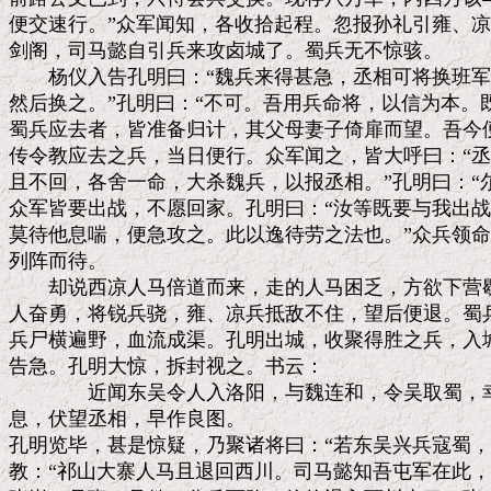
便交速行。”众军闻知，各收拾起程。忽报孙礼引雍、凉
剑阁，司马懿自引兵来攻卤城了。蜀兵无不惊骇。

　　杨仪入告孔明曰：“魏兵来得甚急，丞相可将换班军
然后换之。”孔明曰：“不可。吾用兵命将，以信为本。既
蜀兵应去者，皆准备归计，其父母妻子倚扉而望。吾今便
传令教应去之兵，当日便行。众军闻之，皆大呼曰：“丞
且不回，各舍一命，大杀魏兵，以报丞相。”孔明曰：“尔
众军皆要出战，不愿回家。孔明曰：“汝等既要与我出战
莫待他息喘，便急攻之。此以逸待劳之法也。”众兵领命
列阵而待。

　　却说西凉人马倍道而来，走的人马困乏，方欲下营歇
人奋勇，将锐兵骁，雍、凉兵抵敌不住，望后便退。蜀兵
兵尸横遍野，血流成渠。孔明出城，收聚得胜之兵，入城
告急。孔明大惊，拆封视之。书云：

　　　　近闻东吴令人入洛阳，与魏连和，令吴取蜀，幸
息，伏望丞相，早作良图。

孔明览毕，甚是惊疑，乃聚诸将曰：“若东吴兴兵寇蜀，
教：“祁山大寨人马且退回西川。司马懿知吾屯军在此，