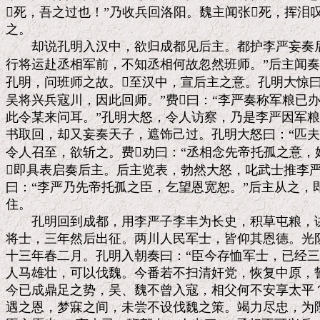
死，吾之过也！”乃收兵回洛阳。魏主闻张死，挥泪叹
之。

　　却说孔明入汉中，欲归成都见后主。都护李严妄奏后
行将运赴丞相军前，不知丞相何故忽然班师。”后主闻奏
孔明，问班师之故。至汉中，宣后主之意。孔明大惊曰
吴将兴兵寇川，因此回师。”费曰：“李严奏称军粮已办
此令某来问耳。”孔明大怒，令人访察，乃是李严因军粮
书取回，却又妄奏天子，遮饰己过。孔明大怒曰：“匹夫
令人召至，欲斩之。费劝曰：“丞相念先帝托孤之意，姑
即具表启奏后主。后主览表，勃然大怒，叱武士推李严
曰：“李严乃先帝托孤之臣，乞望恩宽恕。”后主从之，
住。

　　孔明回到成都，用李严子李丰为长史，积草屯粮，讲
将士，三年然后出征。两川人民军士，皆仰其恩德。光阴
十三年春二月。孔明入朝奏曰：“臣今存恤军士，已经三
人马雄壮，可以伐魏。今番若不扫清奸党，恢复中原，誓
今已成鼎足之势，吴、魏不曾入寇，相父何不安享太平？
遇之恩，梦寐之间，未尝不设伐魏之策。竭力尽忠，为陛