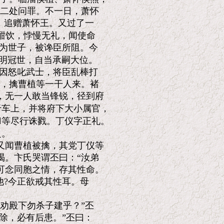
二处问罪。不一日，萧怀

，追赠萧怀王。又过了一

酣饮，悖慢无礼，闻使命

为世子，被谗臣所阻。今

明冠世，自当承嗣大位。

因怒叱武士，将臣乱棒打

，擒曹植等一干人来。褚

无一人敢当锋锐，径到府

车上，并将府下大小属官，

等尽行诛戮。丁仪字正礼。

。

闻曹植被擒，其党丁仪等

。卞氏哭谓丕曰：“汝弟

念同胞之情，存其性命。

?今正欲戒其性耳。母

劝殿下勿杀子建乎？”丕

除，必有后患。”丕曰：
