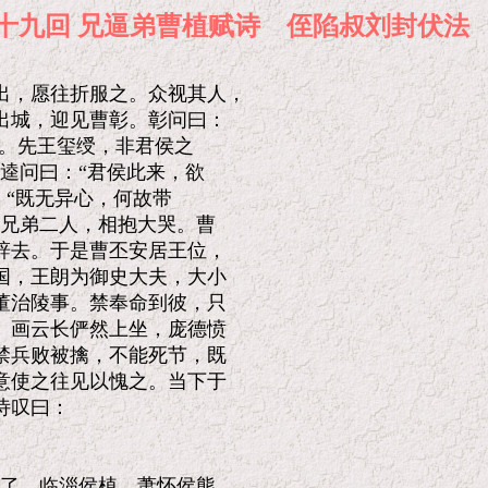
十九回 兄逼弟曹植赋诗 侄陷叔刘
，愿往折服之。众视其人，

城，迎见曹彰。彰问曰：

。先王玺绶，非君侯之

逵问曰：“君侯此来，欲

“既无异心，何故带

兄弟二人，相抱大哭。曹

去。于是曹丕安居王位，

，王朗为御史大夫，大小

治陵事。禁奉命到彼，只

画云长俨然上坐，庞德愤

兵败被擒，不能死节，既

使之往见以愧之。当下于

叹曰：

了。临淄侯植、萧怀侯熊，
