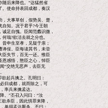
随后来降也。”达猛然省

。使命持表回成都，奏汉

，大事草创，假势吴、楚，

自知。况于君乎?今王朝

诚足自愧。臣闻范蠡识微，

何哉?欲洁去就之分也。

昔申生至孝，见疑于亲；

谗佞。臣每读其书，未尝

臣失节，百无一还。惟臣

恩感悟，愍臣之心，悼臣

闻“交绝无恶声，去臣无

。

即欲起兵擒之。孔明曰：

必归成都，就而除之，可

，率兵来擒孟达。

。”丕召入问曰：“汝

王欲杀臣，因此惧罪来降，

，单搦孟达厮杀。丕曰：
