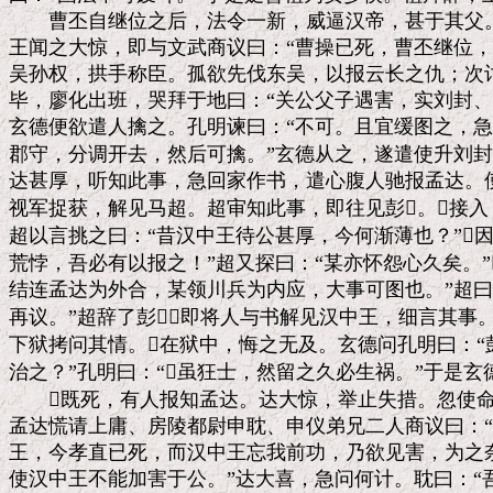
　　曹丕自继位之后，法令一新，威逼汉帝，甚于其父。
王闻之大惊，即与文武商议曰：“曹操已死，曹丕继位，
吴孙权，拱手称臣。孤欲先伐东吴，以报云长之仇；次讨
毕，廖化出班，哭拜于地曰：“关公父子遇害，实刘封、
玄德便欲遣人擒之。孔明谏曰：“不可。且宜缓图之，急
郡守，分调开去，然后可擒。”玄德从之，遂遣使升刘封
达甚厚，听知此事，急回家作书，遣心腹人驰报孟达。使
视军捉获，解见马超。超审知此事，即往见彭。接入
超以言挑之曰：“昔汉中王待公甚厚，今何渐薄也？”因
荒悖，吾必有以报之！”超又探曰：“某亦怀怨心久矣。”
结连孟达为外合，某领川兵为内应，大事可图也。”超曰
再议。”超辞了彭，即将人与书解见汉中王，细言其事。
下狱拷问其情。在狱中，悔之无及。玄德问孔明曰：“彭
治之？”孔明曰：“虽狂士，然留之久必生祸。”于是玄德
　　既死，有人报知孟达。达大惊，举止失措。忽使命
孟达慌请上庸、房陵都尉申耽、申仪弟兄二人商议曰：“
王，今孝直已死，而汉中王忘我前功，乃欲见害，为之奈
使汉中王不能加害于公。”达大喜，急问何计。耽曰：“