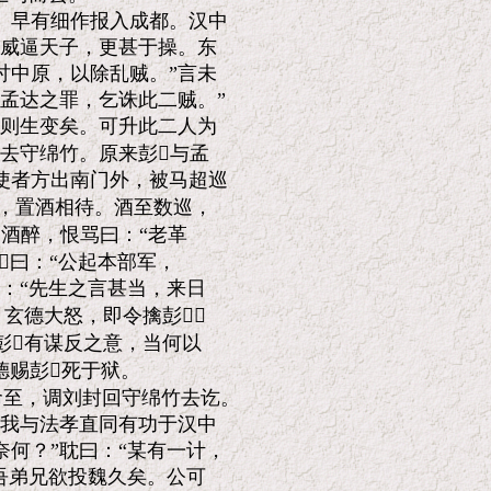
早有细作报入成都。汉中

威逼天子，更甚于操。东

中原，以除乱贼。”言未

孟达之罪，乞诛此二贼。”

则生变矣。可升此二人为

去守绵竹。原来彭与孟

者方出南门外，被马超巡

，置酒相待。酒至数巡，

酒醉，恨骂曰：“老革

曰：“公起本部军，

：“先生之言甚当，来日

玄德大怒，即令擒彭，

有谋反之意，当何以

赐彭死于狱。

至，调刘封回守绵竹去讫。

我与法孝直同有功于汉中

何？”耽曰：“某有一计，

吾弟兄欲投魏久矣。公可
