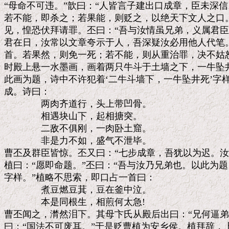
“母命不可违。”歆曰：“人皆言子建出口成章，臣未深信
若不能，即杀之；若果能，则贬之，以绝天下文人之口。
见，惶恐伏拜请罪。丕曰：“吾与汝情虽兄弟，义属君臣
君在日，汝常以文章夸示于人，吾深疑汝必用他人代笔。
首。若果然，则免一死；若不能，则从重治罪，决不姑恕。
时殿上悬一水墨画，画着两只牛斗于土墙之下，一牛坠井
此画为题，诗中不许犯着‘二牛斗墙下，一牛坠井死’字样
成。诗曰：

　　　　两肉齐道行，头上带凹骨。

　　　　相遇块山下，起相搪突。

　　　　二敌不俱刚，一肉卧土窟。

　　　　非是力不如，盛气不泄毕。

曹丕及群臣皆惊。丕又曰：“七步成章，吾犹以为迟。汝
植曰：“愿即命题。”丕曰：“吾与汝乃兄弟也。以此为题，
字样。”植略不思索，即口占一首曰：

　　　　煮豆燃豆萁，豆在釜中泣。

　　　　本是同根生，相煎何太急!

曹丕闻之，潸然泪下。其母卞氏从殿后出曰：“兄何逼弟
曰：“国法不可废耳。”于是贬曹植为安乡侯。植拜辞，上