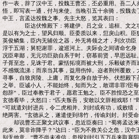
作一表，辞了汉中王，投魏王曹丕，丕必重用。吾二人亦
悟，即写表一通，付与来使。当晚引五十余骑，投魏去了
中王，言孟达投魏之事。先主大怒，览其表曰：

　　　　臣达伏惟殿下：将建伊、吕之业，追桓、文之功
是以有为之士，望风归顺。臣委质以来，愆戾山积。臣犹
英俊鳞集，臣内无辅佐之器，外无将领之才，列次功臣，
浮于五湖；舅犯谢罪，逡巡河上。夫际会之间请命乞身，
况臣卑鄙，无元功巨勋自系于时，窃慕前贤，早思远耻。
子胥至忠，见诛于君。蒙恬拓境而被大刑，乐毅破齐而遭
不感慨流涕；而亲当其事，益用伤悼。迩者荆州覆败，大
寻事，自致房陵、上庸，而复乞身自放于外。伏想殿下圣
之举。臣诚小人，不能始终，知而为之，敢谓非罪?臣每
怨辞”，臣过奉教于君子，愿君王勉之。臣不胜惶恐之至
玄德看毕，大怒曰：“匹夫叛吾，安敢以文辞相戏耶！”
“可就遣刘封进兵，令二虎相并。刘封或有功，或败绩，
绝两害。”玄德从之，遂遣使到绵竹，传谕刘封。封受命
　　却说曹丕正聚文武议事，忽近臣奏曰：“蜀将孟达来降
此来，莫非诈降乎？”达曰：“臣为不救关公之危，汉中
别无他意。”曹丕尚未准信，忽报刘封引五万兵来取襄阳