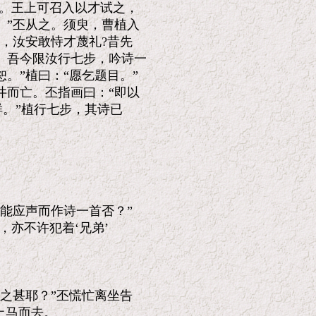
。王上可召入以才试之，

”丕从之。须臾，曹植入

，汝安敢恃才蔑礼?昔先

吾今限汝行七步，吟诗一

”植曰：“愿乞题目。”

而亡。丕指画曰：“即以

。”植行七步，其诗已

能应声而作诗一首否？”

亦不许犯着‘兄弟’

之甚耶？”丕慌忙离坐告

马而去。
