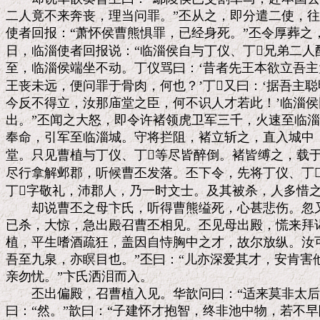
二人竟不来奔丧，理当问罪。”丕从之，即分遣二使，往
使者回报：“萧怀侯曹熊惧罪，已经身死。”丕令厚葬之
日，临淄使者回报说：“临淄侯自与丁仪、丁兄弟二人
至，临淄侯端坐不动。丁仪骂曰：‘昔者先王本欲立吾主
王丧未远，便问罪于骨肉，何也？’丁又曰：‘据吾主聪
今反不得立，汝那庙堂之臣，何不识人才若此！’临淄侯
出。”丕闻之大怒，即令许褚领虎卫军三千，火速至临淄
奉命，引军至临淄城。守将拦阻，褚立斩之，直入城中，
堂。只见曹植与丁仪、丁等尽皆醉倒。褚皆缚之，载于
尽行拿解邺郡，听候曹丕发落。丕下令，先将丁仪、丁
丁字敬礼，沛郡人，乃一时文士。及其被杀，人多惜之
　　却说曹丕之母卞氏，听得曹熊缢死，心甚悲伤。忽又
已杀，大惊，急出殿召曹丕相见。丕见母出殿，慌来拜谒
植，平生嗜酒疏狂，盖因自恃胸中之才，故尔放纵。汝可
吾至九泉，亦瞑目也。”丕曰：“儿亦深爱其才，安肯害他
亲勿忧。”卞氏洒泪而入。

　　丕出偏殿，召曹植入见。华歆问曰：“适来莫非太后
曰：“然。”歆曰：“子建怀才抱智，终非池中物，若不早