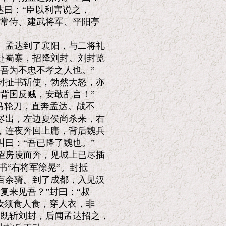
曰：“臣以利害说之，

常侍、建武将军、平阳亭

孟达到了襄阳，与二将礼

蜀寨，招降刘封。刘封览

吾为不忠不孝之人也。”

扯书斩使，勃然大怒，亦

背国反贼，安敢乱言！”

马轮刀，直奔孟达。战不

出，左边夏侯尚杀来，右

连夜奔回上庸，背后魏兵

曰：“吾已降了魏也。”

房陵而奔，见城上已尽插

“右将军徐晃”。封抵

余骑。到了成都，入见汉

来见吾？”封曰：“叔

汝须食人食，穿人衣，非

既斩刘封，后闻孟达招之，
