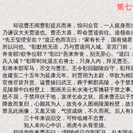
第七
　　却说曹丕闻曹彰提兵而来，惊问众官，一人挺身而出
乃谏议大夫贾逵也。曹丕大喜，即命贾逵前往。逵领命出
“先王玺绶安在？”逵正色而言曰：“家有长子，国有储君
所以问也。”彰默然无语，乃与贾逵同入城。至宫门前，
奔丧耶?欲争位耶？”彰曰“吾来奔丧，别无异心。”逵曰：
兵入城？”彰即时叱退左右将士，只身入内，拜见曹丕。
彰将本部军马，尽交与曹丕。丕令彰回鄢陵自守，彰拜辞
改建安二十五年为延康元年。封贾诩为太尉，华歆为相国
官僚尽皆升赏。谥曹操曰武王，葬于邺郡高陵，令于禁董
见陵屋中白粉壁上，图画关云长水淹七军擒获于禁之事。
怒不屈，于禁拜伏于地，哀求乞命之状。原来曹丕以于禁
降敌而复归，心鄙其为人，故先令人图画陵屋粉壁，故意
禁见此画像，又羞又恼，气愤成病，不久而死。后人有诗
　　　　三十年来说旧交，可怜临难不忠曹。

　　　　知人未向心中识，画虎今从骨里描。

　　却说华歆奏曹丕曰：“鄢陵侯已交割军马，赴本国去