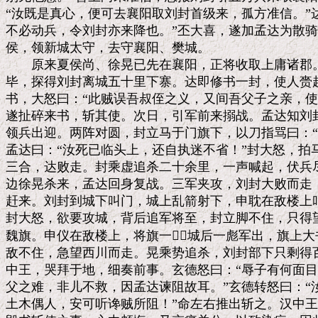
“汝既是真心，便可去襄阳取刘封首级来，孤方准信。”达
不必动兵，令刘封亦来降也。”丕大喜，遂加孟达为散骑
侯，领新城太守，去守襄阳、樊城。

　　原来夏侯尚、徐晃已先在襄阳，正将收取上庸诸郡。
毕，探得刘封离城五十里下寨。达即修书一封，使人赍赴
书，大怒曰：“此贼误吾叔侄之义，又间吾父子之亲，使
遂扯碎来书，斩其使。次日，引军前来搦战。孟达知刘封
领兵出迎。两阵对圆，封立马于门旗下，以刀指骂曰：“
孟达曰：“汝死已临头上，还自执迷不省！”封大怒，拍
三合，达败走。封乘虚追杀二十余里，一声喊起，伏兵尽
边徐晃杀来，孟达回身复战。三军夹攻，刘封大败而走，
赶来。刘封到城下叫门，城上乱箭射下，申耽在敌楼上叫
封大怒，欲要攻城，背后追军将至，封立脚不住，只得望
魏旗。申仪在敌楼上，将旗一，城后一彪军出，旗上大书
敌不住，急望西川而走。晃乘势追杀，刘封部下只剩得百
中王，哭拜于地，细奏前事。玄德怒曰：“辱子有何面目复
父之难，非儿不救，因孟达谏阻故耳。”玄德转怒曰：“
土木偶人，安可听谗贼所阻！”命左右推出斩之。汉中王