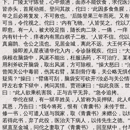
下。广陵太守陈登，心中烦懑，面赤不能饮食，求佗医治
皆赤头，首尾动摇。登问其故，佗曰：‘此因多食鱼腥，
年之后必将复发，不可救也。’后陈登果三年而死。又有
可当，令佗视之。佗曰：‘内有飞物。’人皆笑之。佗以刀
即愈。有一人，被犬咬足指，随长肉二块，一痛，一痒，
内有针十个，痒者内有黑白棋子二枚。’人皆不信。佗以
真扁鹊、仓公之流也。见居金城，离此不远。大王何不召
　　操即差人星夜请华佗入内，令诊脉视疾。佗曰：“大
病根在脑袋中，风涎不能出，枉服汤药，不可治疗。某有
用利斧砍开脑袋，取出风涎，方可除根。”操大怒曰：“汝
曾闻关公中毒箭，伤其右臂，某刮骨疗毒，关公略无惧色
疑焉？”操曰：“臂痛可刮，脑袋安可砍开?汝必与关公情
呼左右拿下狱中，拷问其情。贾诩谏曰：“似此良医，世
曰：“此人欲乘机害我，正与吉平无异。”急令追拷。

　　华佗在狱，有一狱卒姓吴，人皆称为吴押狱。此人每
其恩，乃告曰：“我今将死，恨有《青囊书》未传于世。
修一书，公可遣人送与我家，取《青囊书》来赠公，以继
若得此书，弃了此役，医治天下病人，以传先生之德。”
狱直至金城，问佗之妻取了《青囊书》，回至狱中，付与