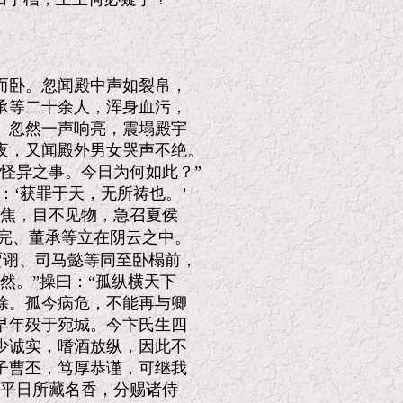
卧。忽闻殿中声如裂帛，

等二十余人，浑身血污，

忽然一声响亮，震塌殿宇

，又闻殿外男女哭声不绝。

怪异之事。今日为何如此？”

‘获罪于天，无所祷也。’

焦，目不见物，急召夏侯

完、董承等立在阴云之中。

诩、司马懿等同至卧榻前，

。”操曰：“孤纵横天下

。孤今病危，不能再与卿

年殁于宛城。今卞氏生四

诚实，嗜酒放纵，因此不

曹丕，笃厚恭谨，可继我

平日所藏名香，分赐诸侍
