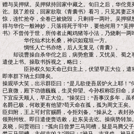
赠与吴押狱。吴押狱持回家中藏之。旬日之后，华佗竟死
讫。脱了差役，回家欲取《青囊书》看习，只见其妻正将
惊，连忙抢夺，全卷已被烧毁，只剩得一两叶。吴押狱怒
得与华佗一般神妙，只落得死于牢中，要他何用？”吴押
书》不曾传于世，所传者止阉鸡猪等小法，乃烧剩一两叶
　　　　华佗仙术比长桑，神识如窥垣一方。

　　　　惆怅人亡书亦绝，后人无复见《青囊》。

　　却说曹操自杀华佗之后，病势愈重，又忧吴、蜀之事
遣使上书。操取书拆视之，略曰：

　　　　臣孙权久知天命已归主上，伏望早正大位，遣将
即率群下纳土归降矣。

操观毕大笑，出示群臣曰：“是儿欲使吾居炉火上耶！”侍
已衰微，殿下功德巍巍，生灵仰望。今孙权称臣归命，此
下宜应天顺人，早正大位。”操笑曰：“吾事汉多年，虽
名爵已极，何敢更有他望?苟天命在孤，孤为周文王矣。”
臣归附，王上可封官赐爵，令拒刘备。”操从之，表封孙
领荆州牧。即日遣使赍诰敕，赴东吴去讫。操病势转加。
及晓，问贾诩曰：“孤向日曾梦三马同槽，疑是马腾父子
梦三马同槽，主何吉凶？”诩曰：“禄马，吉兆也。禄马归