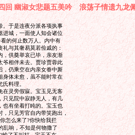
十四回 幽淑女悲题五美吟 浪荡子情遗