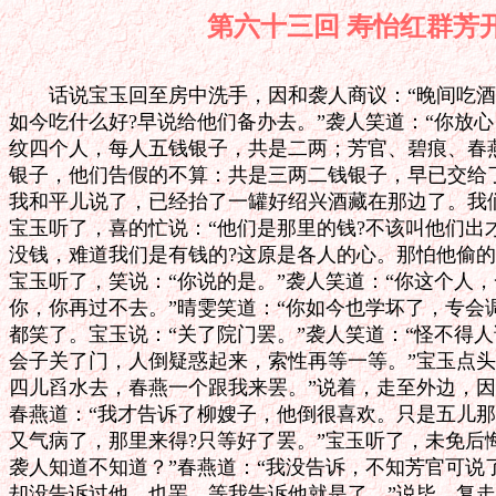
第六十三回 寿怡红
 
　　话说宝玉回至房中洗手，因和袭人商议：“晚间吃酒，大家取乐，不可拘泥。
如今吃什么好?早说给他们备办去。”袭人笑道：“你放心，我和晴雯、麝月、秋
纹四个人，每人五钱银子，共是二两；芳官、碧痕、春燕、四儿四个人，每人三钱
银子，他们告假的不算：共是三两二钱银子，早已交给了柳嫂子，预备四十碟果子。
我和平儿说了，已经抬了一罐好绍兴酒藏在那边了。我们八个人单替你做生日。”
宝玉听了，喜的忙说：“他们是那里的钱?不该叫他们出才是。”晴雯道：“他们
没钱，难道我们是有钱的?这原是各人的心。那怕他偷的呢，只管领他的情就是了。”
宝玉听了，笑说：“你说的是。”袭人笑道：“你这个人，一天不捱他两句硬话村
你，你再过不去。”晴雯笑道：“你如今也学坏了，专会调三窝四。”说着，大家
都笑了。宝玉说：“关了院门罢。”袭人笑道：“怪不得人说你是‘无事忙’!这
会子关了门，人倒疑惑起来，索性再等一等。”宝玉点头，因说：“我出去走走。
四儿舀水去，春燕一个跟我来罢。”说着，走至外边，因见无人，便问五儿之事。
春燕道：“我才告诉了柳嫂子，他倒很喜欢。只是五儿那一夜受了委屈烦恼，回去
又气病了，那里来得?只等好了罢。”宝玉听了，未免后悔长叹，因又问：“这事
袭人知道不知道？”春燕道：“我没告诉，不知芳官可说了没有。”宝玉道：“我
却没告诉过他。也罢，等我告诉他就是了。”说毕，复走进来，故意洗手。
　　已是掌灯时分，听得院门前有一群人进来。大家隔窗悄视，果见林之孝家的和
几个管事的女人走来，前头一人提着大灯笼。晴雯悄笑道：“他们查上夜的人来了。
这一出去，咱们就好关门了。”只见怡红院凡上夜的人，都迎出去了。林之孝家的
看了不少，又吩咐：“别耍钱吃酒，放倒头睡到大天亮。我听见是不依的。”众人
都笑说：“那里有这么大胆子的人。”林之孝家的又问：“宝二爷睡下了没有？”
众人都回：“不知道。”袭人忙推宝玉。宝玉了鞋，便迎出来，笑道：“我还没
睡呢。妈妈进来歇歇。”又叫：“袭人，倒茶来。”林之孝家的忙进来，笑说：“还
没睡呢?如今天长夜短，该早些睡了，明日方起的早。不然，到了明日起迟了，人
家笑话，不是个读书上学的公子了，倒像那起挑脚汉了。”说毕，又笑。宝玉忙笑
道：“妈妈说的是。我每日都睡的早，妈妈每日进来，可都是我不知道的，已经睡
了。今日因吃了面，怕停食，所以多玩一回。”林之孝家的又向袭人等笑说：“该
些普洱茶喝。”袭人晴雯二人忙说：“了一茶缸子女儿茶，已经喝过两碗了。
大娘也尝一碗，都是现成的。”说着，晴雯便倒了来。林家的站起接了，又笑道：
“这些时，我听见二爷嘴里都换了字眼，赶着这几位大姑娘们竟叫起名字来。虽然
在这屋里，到底是老太太、太太的人，还该嘴里尊重些才是。若一时半刻偶然叫一
声使得；若只管顺口叫起来，怕以后兄弟侄儿照样，就惹人笑话这家子的人眼里没
有长辈了。”宝玉笑道：“妈妈说的是。我不过是一时半刻偶然叫一句是有的。”
袭人晴雯都笑说：“这可别委屈了他，直到如今，他可‘姐姐’没离了嘴。不过玩
的时候叫一声半声名字，若当着人，却是和先一样。”林之孝家的笑道：“这才好
呢，这才是读书知礼的。越自己谦逊，越尊重。别说是三五代的陈人、现从老太太、
太太屋里拨过来的，就是老太太、太太屋里的猫儿狗儿，轻易也伤不得他。这才是
受过调教的公子行事。”说毕，吃了茶，便说：“请安歇罢，我们走了。”宝玉还
说：“再歇歇。”那林之孝家的已带了众人又查别处去了。
　　这里晴雯等忙命关了门，进来笑说：“这位奶奶那里吃了一杯来了?唠三叨四
的，又排场了我们一顿去了。”麝月笑道：“他也不是好意的?少不得也要常提着
些儿，也堤防着，怕走了大褶儿的意思。”说着，一面摆上酒果。袭人道：“不用
高桌，咱们把那张花梨圆炕桌子放在炕上坐，又宽绰，又便宜。”说着，大家果然
抬来。麝月和四儿那边去搬果子，用两个大茶盘，做四五次方搬运了来。两个老婆
子蹲在外面火盆上筛酒。宝玉说：“天热，咱们都脱了大衣裳才好。”众人笑道：
“你要脱，你脱，我们还要轮流安席呢。”宝玉笑道：“这一安席，就要到五更天
了。知道我最怕这些俗套，在外人跟前，不得已的。这会子还怄我，就不好了。”
众人听了，都说：“依你。”
　　于是先不上坐，且忙着卸妆宽衣。一时将正妆卸去，头上只随便挽着儿，身
上皆是紧身袄儿。宝玉只穿着大红绵纱小袄儿，下面绿绫弹墨夹裤，散着裤脚，系
着一条汗巾，靠着一个各色玫瑰芍药花瓣装的玉色夹纱新枕头，和芳官两个先
拳。当时芳官满口嚷热，只穿着一件玉色红青驼绒三色缎子拼的水田小夹袄，束着
一条柳绿汗巾，底下是水红洒花夹裤，也散着裤腿。头上齐额编着一圈小辫，总归
至顶心，结一根粗辫，拖在脑后，右耳根内只塞着米粒大小的一个小玉塞子，左耳
上单一个白果大小的硬红镶金大坠子，越显得面如满月犹白，眼似秋水还清。引得
众人笑说：“他两个倒像一对双生的弟兄。”袭人等一一斟上酒来，说：“且等一
等再拳。虽不安席，在我们每人手里吃一口罢了。”于是袭人为先，端在唇上吃
了一口，其馀依次下去，一一吃过，大家方团圆坐了。春燕四儿因炕沿坐不下，便
端了两个绒套绣墩近炕沿放下。那四十个碟子，皆是一色白彩定窑的，不过小茶碟
大，里面自是山南海北干鲜水陆的酒馔果菜。
　　宝玉因说：“咱们也该行个令才好。”袭人道：“斯文些才好，别大呼小叫，
叫人听见。二则我们不识字，可不要那些文的。”麝月笑道：“拿骰子咱们抢红罢。”
宝玉道：“没趣，不好。咱们占花名儿好。”晴雯笑道：“正是，早已想弄这个玩
意儿。”袭人道：“这个玩意虽好，人少了没趣。”春燕笑道：“依我说，咱们竟
悄悄的把宝姑娘、云姑娘、林姑娘请了来，玩一会子，到二更天再睡不迟。”袭人
道：“又开门合户的闹，倘或遇见巡夜的问？”宝玉道：“怕什么!咱们三姑娘也
吃酒，再请他一声才好。还有琴姑娘。”众人都道：“琴姑娘罢了，他在大奶奶屋
里，叨登的大发了。”宝玉道：“怕什么，你们就快请去。”春燕四儿都巴不得一
声，二人忙命开门，各带小丫头分头去请。
　　晴雯、麝月、袭人三人又说：“他两个去请，只怕不肯来，须得我们去请，死
活拉了来。”于是袭人晴雯忙又命老婆子打个灯笼，二人又去。果然宝钗说夜深了，
黛玉说身上不好。他二人再三央求：“好歹给我们一点体面，略坐坐再来。”众人
听了，却也欢喜。因想不请李纨，倘或被他知道了倒不好，便命翠墨同春燕也再三
的请了李纨和宝琴二人，会齐先后都到了怡红院中。袭人又死活拉了香菱来。炕上
又并了一张桌子，方坐开了。宝玉忙说：“林妹妹怕冷，过这边靠板壁坐。”又拿
了个靠背垫着些。袭人等都端了椅子在炕沿下陪着。黛玉却离桌远远的靠着靠背，
因笑向宝钗、李纨、探春等道：“你们日日说人家夜饮聚赌，今日我们自己也如此。
以后怎么说人？”李纨笑道：“有何妨碍?一年之中不过生日节间如此，并没夜夜
如此，这倒也不怕。”
　　说着，晴雯拿了一个竹雕的签筒来，里面装着象牙花名签子，摇了一摇，放在
当中。又取过骰子来，盛在盒内，摇了一摇，揭开一看，里面是六点，数至宝钗。
宝钗便笑道：“我先抓，不知抓出个什么来。”说着将筒摇了一摇，伸手掣出一签。
大家一看，只见签上画着一枝牡丹，题着“艳冠群芳”四字。下面又有镌的小字，
一句唐诗，道是：
任是无情也动人。
又注着：“在席共贺一杯。此为群芳之冠，随意命人，不拘诗词雅谑，或新曲一支
为贺。”众人都笑说：“巧得很!你也原配牡丹花。”说着大家共贺了一杯。宝钗
吃过，便笑说：“芳官唱一只我们听罢。”芳官道：“既这样，大家吃了门杯好听。”
于是大家吃酒，芳官便唱：“寿筵开处风光好……”众人都道：“快打回去!这会
子很不用你来上寿。拣你极好的唱来。”芳官只得细细的唱了一只《赏花时》“翠
凤翎毛扎帚，闲踏天门扫落花……”才罢。宝玉却只管拿着那签，口内颠来倒去
念“任是无情也动人”，听了这曲子，眼看着芳官不语。湘云忙一手夺了，撂与宝
钗。
　　宝钗又掷了一个十六点，数到探春。探春笑道：“还不知得个什么。”伸手掣
了一根出来，自己一瞧，便撂在桌上，红了脸笑道：“很不该行这个令!这原是外
头男人们行的令，许多混帐话在上头。”众人不解，袭人等忙拾起来。众人看时，
上面一枝杏花，那红字写着“瑶池仙品”四字，诗云：
日边红杏倚云栽。
注云：“得此签者，必得贵婿，大家恭贺一杯，再同饮一杯。”众人笑说道：“我
们说是什么呢，这签原是闺阁中取笑的，除了这两三根有这话的，并无杂话。这有
何妨?我们家已有了王妃，难道你也是王妃不成?大喜，大喜！”说着大家来敬探春。
探春那里肯饮，却被湘云、香菱、李纨等三四个人，强死强活，灌了一钟才罢。
　　探春只叫：“蠲了这个，再行别的。”众人断不肯依。湘云拿着他的手，强掷
了个十九点出来，便该李氏掣。李氏摇了一摇，掣出一根来一看，笑道：“好极!
你们瞧瞧这行子，竟有些意思。”众人瞧那签上，画着一枝老梅，写着“霜晓寒姿”
四字，那一面旧诗是：
竹篱茅舍自甘心。
注云：“自饮一杯，下家掷骰。”李纨笑道：“真有趣，你们掷去罢，我只自吃一
杯，不问你们的废兴。”说着便吃酒，将骰过给黛玉。
　　黛玉一掷是十八点，便该湘云掣。湘云笑着，揎拳掳袖的，伸手掣了一根出来。
大家看时，一面画着一枝海棠，题着“香梦酣”四字。那面诗道是：
只恐夜深花睡去。
黛玉笑道：“‘夜深’二字改‘石凉’两个字倒好。”众人知他打趣日间湘云醉眠
的事，都笑了。湘云笑指那自行船给黛玉看，又说：“快坐上那船家去罢，别多说
了。”众人都笑了。因看注云：“既云香梦酣，掣此签者，不便饮酒，只令上下
两家各饮一杯。”湘云拍手笑道：“阿弥陀佛，真真好签！”恰好黛玉是上家，宝
玉是下家，二人斟了两杯，只得要饮。宝玉先饮了半杯，瞅人不见，递与芳官。芳
官即便端起来，一仰脖喝了。黛玉只管和人说话，将酒全折在漱盂内了。
　　湘云便抓起骰子来，一掷个九点，数去该麝月。麝月便掣了一根出来，大家看
时，上面是一枝荼花，题着“韶华胜极”四字，那边写着一句旧诗，道是：
开到荼花事了。
注云：“在席各饮三杯送春。”麝月问：“怎么讲？”宝玉皱皱眉儿，忙将签藏了，
说：“咱们且喝酒罢。”说着，大家吃了三口，以充三杯之数。
　　麝月一掷个十点，该香菱。香菱便掣了一根并蒂花，题着“联春绕瑞”，那面
写着一句旧诗，道是：
连理枝头花正开。
注云：“共贺掣者三杯，大家陪饮一杯。”
　　香菱便又掷了个六点，该黛玉。黛玉默默的想道：“不知还有什么好的被我掣
着方好。”一面伸手取了一根。只见上面画着一枝芙蓉花，题着“风露清愁”四字，
那面一句旧诗，道是：
莫怨东风当自嗟。
注云：“自饮一杯，牡丹陪饮一杯。”众人笑说：“这个好极，除了他，别人不配
做芙蓉。”黛玉也自笑了。
　　于是饮了酒，便掷了个二十点，该着袭人。袭人便伸手取了一枝出来，却是一
枝桃花，题着“武陵别景”四字，那一面写着旧诗，道是：
桃红又见一年春。
注云：“杏花陪一盏，坐中同庚者陪一盏，同姓者陪一盏。”众人笑道：“这一回
热闹有趣。”大家算来：香菱、晴雯、宝钗三人皆与他同庚，黛玉与他同辰，只无
同姓者。芳官忙道：“我也姓花，我也陪他一钟。”于是大家斟了酒。黛玉因向探
春笑道：“命中该招贵婿的!你是杏花，快喝了，我们好喝。”探春笑道：“这是
什么话?大嫂子顺手给他一巴掌！”李纨笑道：“人家不得贵婿，反捱打，我也不
忍得。”众人都笑了。
　　袭人才要掷，只听有人叫门，老婆子忙出去问时，原来是薛姨妈打发人来了接
黛玉的。众人因问：“几更了？”人回：“二更以后了，钟打过十一下了。”宝玉
犹不信，要过表来瞧了一瞧，已是子初一刻十分了，黛玉便起身说：“我可掌不住
了，回去还要吃药呢。”众人说：“也都该散了。”袭人宝玉等还要留着众人，李
纨探春等都说：“夜太深了不像，这已是破格了。”袭人道：“既如此，每位再吃
一杯再走。”说着，晴雯等已都斟满了酒。每人吃了，都命点灯。袭人等齐送过沁
芳亭河那边，方回来。
　　关了门，大家复又行起令来。袭人等又用大钟斟了几钟，用盘子攒了各样果菜
与地下的老妈妈们吃。彼此有了三分酒，便拳赢唱小曲儿。那天已四更时分，老
妈妈们一面明吃，一面暗偷，酒缸已罄，众人听了，方收拾盥漱睡觉。芳官吃得两
腮胭脂一般，眉梢眼角，添了许多丰韵，身子图不得，便睡在袭人身上，说：“姐
姐，我心跳的很。”袭人笑道：“谁叫你尽力灌呢。”春燕四儿也图不得，早睡了，
晴雯还只管叫。宝玉道：“不用叫了，咱们且胡乱歇一歇。”自己便枕了那红香枕，
身子一歪，就睡着了。袭人见芳官醉的很，恐闹他吐酒，只得轻轻起来，就将芳官
扶在宝玉之侧，由他睡了。自己却在对面榻上倒下。
　　大家黑甜一觉，不知所之。及至天明，袭人睁眼一看，只见天色晶明，忙说：
“可迟了！”向对面床上瞧了一瞧，只见芳官头枕着炕沿上，睡犹未醒，连忙起来
叫他。宝玉已翻身醒了。笑道：“可迟了。”因又推芳官起身。那芳官坐起来，犹
发怔揉眼睛。袭人笑道：“不害羞，你喝醉了，怎么也不拣地方儿，乱挺下了？”
芳官听了，瞧了瞧，方知是和宝玉同榻，忙羞的笑着下地说：“我怎么——”却说
不出下半句来。宝玉笑道：“我竟也不知道了。若知道，给你脸上抹些墨。”说着，
丫头进来，伺候梳洗。宝玉笑道：“昨日有扰，今日晚上我还席。”袭人笑道：“罢
罢，今日可别闹了，再闹就有人说话了。”宝玉道：“怕什么，不过才两次罢了。
咱们也算会吃酒了，一坛子酒怎么就吃光了。——正在有趣儿，偏又没了。”袭人
笑道：“原要这么着才有趣儿，必尽了兴，反无味。昨日都好上来了，晴雯连臊也
忘了，我记得他还唱了一个曲儿。”四儿笑道：“姐姐忘了，连姐姐还唱了一个呢!
在席的谁没唱过？”众人听了，俱红了脸，用两手握着，笑个不住。
　　忽见平儿笑嘻嘻的走来，说：“我亲自来请昨日在席的人，今日我还东，短一
个也使不得。”众人忙让坐吃茶。晴雯笑道：“可惜昨夜没他。”平儿忙问：“你
们夜里做什么来？”袭人便说：“告诉不得你!昨日夜里热闹非常，连往日老太太、
太太带着众人玩，也不及昨儿这一玩：一坛酒我们都鼓捣光了。一个个喝的把臊都
丢了，又都唱起来。四更多天，才横三竖四的打了一个盹儿。”平儿笑道：“好，
白和我要了酒来，也不请我。还说着给我听，气我。”晴雯道：“今儿他还席，必
自来请你，你等着罢。”平儿笑问道：“‘他’是谁?谁是‘他’？”晴雯听了，
把脸飞红了，赶着打，笑说道：“偏你这耳朵尖，听的真！”平儿笑道：“呸!不
害臊的丫头!这会子有事，不和你说。我有事，去了回来再打发人来请。一个不到，
我是打上门来的。”宝玉等忙留他，已经去了。
　　这里宝玉梳洗了，正喝茶，忽然一眼看见砚台底下压着一张纸，因说道：“你
们这么随便混压东西，也不好。”袭人晴雯等忙问：“又怎么了?谁又有了不是了？”
宝玉指道：“砚台下是什么?一定又是那位的样子，忘记收的。”晴雯忙启砚拿了
出来，却是一张字帖儿。递给宝玉看时，原来是一张粉红笺纸，上面写着：“槛外
人妙玉恭肃遥叩芳辰。”宝玉看毕，直跳了起来，忙问：“是谁接了来的?也不告
诉！”袭人晴雯等见了这般，不知当是那个要紧的人来的帖子，忙一齐问：“昨儿
是谁接下了一个帖子？”四儿忙跑进来，笑说：“昨儿妙玉并没亲来，只打发个妈
妈送来。我就搁在这里，谁知一顿酒喝的就忘了。”众人听了道：“我当是谁，大
惊小怪，这也不值的。”宝玉忙命：“快拿纸来。”当下拿了纸，研了墨，看他下
着“槛外人”三字，自己竟不知回帖上回个什么字样才相敌，只管提笔出神，半天
仍没主意。因又想：“要问宝钗去，他必又批评怪诞，不如问黛玉去。”想罢，袖
了帖儿，径来寻黛玉。
　　刚过了沁芳亭，忽见岫烟颤颤巍巍的迎面走来。宝玉忙问：“姐姐那里去？”
岫烟笑道：“我找妙玉说话。”宝玉听了，诧异说道：“他为人孤癖，不合时宜，
万人不入他的目。原来他推重姐姐，竟知姐姐不是我们一流俗人。”岫烟笑道：“他
也未必真心重我，但我和他做过十年的邻居，只一墙之隔。他在蟠香寺修炼，我家
原来寒素，赁房居就，赁了他庙里的房子住了十年。无事到他庙里去作伴，我所认
得的字，都是承他所授：我和他又是贫贱之交，又有半师之分。因我们投亲去了，
闻得他因不合时宜，权势不容，竟投到这里来。如今又两缘凑合，我们得遇，旧情
竟未改易，承他青目，更胜当日。”宝玉听了，恍如听了焦雷一般，喜得笑道：“怪
道姐姐举止言谈，超然如野鹤闲云，原本有来历。我正因他的一件事为难，要请教
别人去。如今遇见姐姐，真是天缘凑合，求姐姐指教。”说着便将拜帖取给岫烟看。
岫烟笑道：“他这脾气竟不能改，竟是生成这等放诞诡僻了。从来没见拜帖上下别
号的，这可是俗语说的‘僧不僧，俗不俗，女不女，男不男’，成个什么理数。”
宝玉听说，忙笑道：“姐姐不知道，他原不在这些人中里，他原是世人意外之人。
因取了我是个些微有知识的，方给我这帖子。我因不知回什么字样才好，竟没了主
意，正要去问林妹妹，可巧遇见了姐姐。”
　　岫烟听了宝玉这话，且只管用眼上下细细打量了半日，方笑道：“怪道俗语说
的，‘闻名不如见面’，又怪不的妙玉竟下这帖子给你，又怪不的上年竟给你那些
梅花。既连他这样，少不得我告诉你原故。他常说古人中自汉、晋、五代、唐、宋
以来，皆无好诗，只有两句好，说道：‘纵有千年铁门槛，终须一个土馒头。’所
以他自称‘槛外之人’。又常赞：‘文是庄子的好。’故又或称为‘畸人’。他若
帖子上是自称‘畸人’的，你就还他个‘世人’。‘畸人’者，他自称是畸零之人，
你谦自己乃世人扰扰之人，他便喜了。如今他自称‘槛外之人’，是自谓蹈于铁槛
之外了，故你如今只下‘槛内人’，便合了他的心了。”宝玉听了，如醍醐灌顶，
“嗳哟”了一声，方笑道：“怪道我们家庙说是铁槛寺呢，原来有这一说。姐姐就
请，让我去写回帖。”岫烟听了，便自往栊翠庵来。宝玉回房，写了帖子，上面只
写“槛内人宝玉熏沐谨拜”几字。亲自拿了到栊翠庵，只隔门缝儿投进去，便回来
了。
　　因饭后平儿还席，说红香圃太热，便在榆荫堂中摆了几席新酒佳肴。可喜尤氏
又带了佩凤偕鸾二妾过来游玩。这二妾亦是青年娇憨女子，不常过来的，今既入了
这园，再遇见湘云、香菱、芳、蕊一干女子，所谓“方以类聚，物以群分”二语不
错，只见他们说笑不了，也不管尤氏在那里，只凭丫鬟们去服役，且同众人一一的
游玩。
　　闲言少述，且说当下众人都在榆荫堂中，以酒为名，大家玩笑，命女先儿击鼓。
平儿采了一枝芍药，大家约二十来人，传花为令，热闹了一回。因人回说：“甄家
有两个女人送东西来了。”探春和李纨尤氏三人出去议事厅相见。这里众人且出来
散一散。佩凤偕鸾两个去打秋千玩耍，宝玉便说：“你两个上去，让我送。”慌的
佩凤说：“罢了，别替我们闹乱子！”
　　忽见东府里几个人，慌慌张张跑来，说：“老爷殡天了！”众人听了，吓了一
大跳，忙都说：“好好的并无疾病，怎么就没了？”家人说：“老爷天天修炼，定
是功成圆满，升仙去了。”尤氏一闻此言，又见贾珍父子并贾琏等皆不在家，一时
竟没个着己的男子来，未免忙了。只得忙卸了妆饰，命人先到玄真观将所有的道士
都锁了起来，等大爷来家审问；一面忙忙坐车，带了赖升一干老人媳妇出城。又请
大夫看视，到底系何病症。大夫们见人已死，何处诊脉来?素知贾敬导气之术，总
属虚诞，更至参星礼斗，守庚申，服灵砂等，妄作虚为，过于劳神费力，反因此伤
了性命的，如今虽死，腹中坚硬似铁，面皮嘴唇，烧的紫绛皱裂。便向媳妇回说：
“系道教中吞金服砂，烧胀而殁。”众道士慌的回道：“原是秘制的丹砂吃坏了事，
小道们也曾劝说：‘功夫未到，且服不得。’不承望老爷于今夜守庚申时，悄悄的
服了下去，便升仙去了。这是虔心得道，已出苦海，脱去皮囊了。”尤氏也不便听，
只命锁着，等贾珍来发放，且命人飞马报信。一面看视里面窄狭，不能停放，横竖
也不能进城的，忙装裹好了，用软轿抬至铁槛寺来停放。掐指算来，至早也得半月
的工夫贾珍方能来到，目今天气炎热，实不能相待，遂自行主持，命天文生择了日
期入殓。寿木早年已经备下，寄在此庙的，甚是便宜。三日后，便破孝开吊，一面
且做起道场来。因那边荣府里凤姐儿出不来，李纨又照顾姐妹，宝玉不识事体，只
得将外头事务，暂托了几个家里二等管事的。贾、贾、贾珩、贾璎、贾菖、贾
菱等各有执事。尤氏不能回家，便将他继母接来，在宁府看家。这继母只得将两个
未出嫁的女儿带来，一并住着，才放心。
　　且说贾珍闻了此信，急忙告假，——并贾蓉是有职人员。礼部见当今隆敦孝弟，
不敢自专，具本请旨。原来天子极是仁孝过天的，且更隆重功臣之裔，一见此本，
便诏问贾敬何职。礼部代奏：“系进士出身，祖职已荫其子贾珍。贾敬因年迈多疾，
常养静于都城之外玄真观，今因疾殁于观中。其子珍，其孙蓉，现因国丧，随驾在
此，故乞假归殓。”天子听了，忙下额外恩旨曰：“贾敬虽无功于国，念彼祖父之
忠，追赐五品之职。令其子孙扶柩由北下门入都，恩赐私第殡殓，任子孙尽丧，礼
毕扶柩回籍。外着光禄寺按上例赐祭，朝中由王公以下，准其祭吊。钦此。”此旨
一下，不但贾府里人谢恩，连朝中所有大臣，皆嵩呼称颂不绝。
　　贾珍父子星夜驰回。半路中又见贾贾二人，领家丁飞骑而来，看见贾珍，
一齐滚鞍下马请安。贾珍忙问：“做什么？”贾回说：“嫂子恐哥哥和侄儿来了，
老太太路上无人，叫我们两个来护送老太太的。”贾珍听了，赞声不绝。又问：“家
中如何料理？”贾等便将如何拿了道士，如何挪至家庙，怕家内无人，接了亲家
母和两个姨奶奶在上房住着。贾蓉当下也下了马，听见两个姨娘来了，喜的笑容满
面。贾珍忙说了几声“妥当”，加鞭便走。店也不投，连夜换马飞驰。一日到了都
门，先奔入铁槛寺，那天已是四更天气。坐更的闻知，忙喝起众人来。贾珍下了马，
和贾蓉放声大哭，从大门外便跪爬起来，至棺前稽颡泣血，直哭到天亮，喉咙都哭
哑了方住。尤氏等都一齐见过，贾珍父子忙按礼换了凶服，在棺前俯伏。无奈自要
理事，竟不能目不视物、耳不闻声，少不得减了些悲戚，好指挥众人。因将恩旨备
述给众亲友听了，一面先打发贾蓉回家来，料理停灵之事。
　　贾蓉巴不得一声儿，便先骑马跑来。到家，忙命前厅收桌椅，下扇，挂孝幔
子，门前起鼓手棚、牌楼等事。又忙着进来看外祖母、两个姨娘。原来尤老安人年
高喜睡，常常歪着；他二姨娘三姨娘都和丫头们做活计，见他来了，都道烦恼。贾
蓉且嘻嘻的望他二姨娘笑说：“二姨娘，你又来了?我父亲正想你呢。”二姨娘红
了脸，骂道：“好蓉小子!我过两日不骂你几句，你就过不得了，越发连个体统都
没了。还亏你是大家公子哥儿，每日念书学礼的，越发连那小家子的也跟不上。”
说着顺手拿起一个熨斗来，兜头就打，吓得贾蓉抱着头，滚到怀里告饶。尤三姐便
转过脸去，说道：“等姐姐来家再告诉他。”贾蓉忙笑着跪在炕上求饶，因又和他
二姨娘抢砂仁吃。那二姐儿嚼了一嘴渣子，吐了他一脸，贾蓉用舌头都舔着吃了。
众丫头看不过，都笑说：“热孝在身上，老娘才睡了觉。他两个虽小，到底是姨娘
家。你太眼里没有奶奶了，回来告诉爷，你吃不了兜着走。”贾蓉撇下他姨娘，便
抱着那丫头亲嘴，说：“我的心肝，你说得是。咱们馋他们两个。”丫头们忙推他，
恨的骂：“短命鬼!你一般有老婆丫头，只和我们闹。知道的说是玩，不知道的人，
再遇见那样脏心烂肺的、爱多管闲事嚼舌头的人，吵嚷到那府里，背地嚼舌，说咱
们这边混账。”贾蓉笑道：“各门另户，谁管谁的事?都够使的了。从古至今，连
汉朝和唐朝，人还说‘脏唐臭汉’，何况咱们这宗人家!谁家没风流事?别叫我说出
来。连那边大老爷这么利害，琏二叔还和那小姨娘不干净呢。凤婶子那样刚强，瑞
大叔还想他的账：那一件瞒了我？”
　　贾蓉只管信口开河，胡言乱道。三姐儿了脸，早下炕进里间屋里，叫醒尤老
娘。这里贾蓉见他老娘醒了，忙去请安问好。又说：“老祖宗劳心，又难为两位姨
娘受委屈，我们爷儿们感激不尽。惟有等事完了，我们合家大小登门磕头去。”尤
老安人点头道：“我的儿，倒是你会说话。亲戚们原是该的。”又问：“你父亲好?
几时得了信赶到的？”贾蓉笑道：“刚才赶到的，先打发我瞧你老人家来了，好歹
求你老人家事完了再去。”说着，又和他二姨娘挤眼儿。二姐便悄悄咬牙骂道：“很
会嚼舌根的猴儿崽子!留下我们，给你爹做妈不成？”贾蓉又和尤老娘道：“放心
罢，我父亲每日为两位姨娘