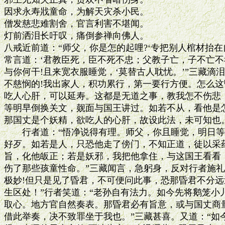
因求永寿戕童命，为解天灾杀小民。

僧发慈悲难割舍，官言利害不堪闻。

灯前洒泪长吁叹，痛倒参禅向佛人。

八戒近前道：“师父，你是怎的起哩?‘专把别人棺材抬在自
常言道：‘君教臣死，臣不死不忠；父教子亡，子不亡不孝
与你何干!且来宽衣服睡觉，‘莫替古人耽忧。’”三藏滴泪
不慈悯的!我出家人，积功累行，第一要行方便。怎么这昏
吃人心肝，可以延寿。这都是无道之事，教我怎不伤悲！
等明早倒换关文，觌面与国王讲过。如若不从，看他是怎
那国丈是个妖精，欲吃人的心肝，故设此法，未可知也。
　　行者道：“悟净说得有理。师父，你且睡觉，明日等
好歹。如若是人，只恐他走了傍门，不知正道，徒以采药
旨，化他皈正；若是妖邪，我把他拿住，与这国王看看，
伤了那些孩童性命。”三藏闻言，急躬身，反对行者施礼
极妙!但只是见了昏君，不可便问此事，恐那昏君不分远
生区处！”行者笑道：“老孙自有法力。如今先将鹅笼小
取心。地方官自然奏表。那昏君必有旨意，或与国丈商量
借此举奏，决不致罪坐于我也。”三藏甚喜。又道：“如今