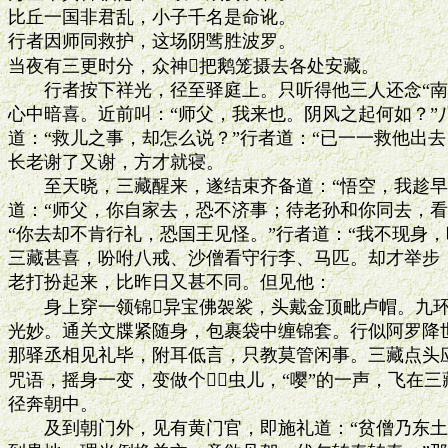
比丘一国非君乱，小子千名是命讹。

行者因师同救护，这场阴骘胜波罗。

当夜有三更时分，众神把鹅笼摄去各处安藏。

　　行者按下祥光，径至驿庭上。只听得他三人还念“南
心中暗喜。近前叫：“师父，我来也。阴风之起何如？”八
道：“救儿之事，却怎么说？”行者道：“已一一救他出去
长老谢了又谢，方才就寝。

　　至天晓，三藏醒来，遂结束齐备道：“悟空，我趁早
道：“师父，你自家去，恐不济事；待老孙和你同去，看
“你去却不肯行礼，恐国王见怪。”行者道：“我不现身，
三藏甚喜，吩咐八戒、沙僧看守行李、马匹。却才举步，
老打扮起来，比昨日又甚不同。但见他：

　　身上穿一领锦异宝佛袈裟，头戴金顶毗卢帽。九环
光妙。通关文牒紧随身，包裹袋中缠锦套。行似阿罗降世
那驿丞相见礼毕，附耳低言，只教莫管闲事。三藏点头应
咒语，摇身一变，变做个虫儿，“嘤”的一声，飞在三
径奔朝中。

　　及到朝门外，见有黄门官，即施礼道：“贫僧乃东土