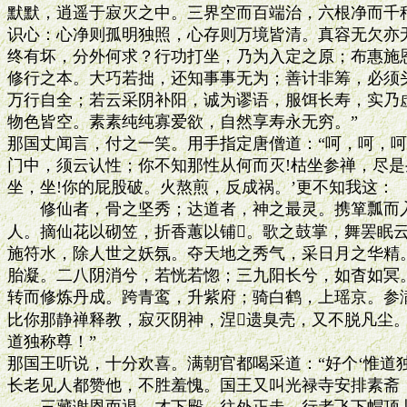
默默，逍遥于寂灭之中。三界空而百端治，六根净而千种
识心：心净则孤明独照，心存则万境皆清。真容无欠亦无
终有坏，分外何求？行功打坐，乃为入定之原；布惠施恩
修行之本。大巧若拙，还知事事无为；善计非筹，必须头
万行自全；若云采阴补阳，诚为谬语，服饵长寿，实乃虚
物色皆空。素素纯纯寡爱欲，自然享寿永无穷。”

那国丈闻言，付之一笑。用手指定唐僧道：“呵，呵，呵!
门中，须云认性；你不知那性从何而灭!枯坐参禅，尽是些
坐，坐!你的屁股破。火熬煎，反成祸。’更不知我这：

　　修仙者，骨之坚秀；达道者，神之最灵。携箪瓢而入
人。摘仙花以砌笠，折香蕙以铺。歌之鼓掌，舞罢眠云
施符水，除人世之妖氛。夺天地之秀气，采日月之华精。
胎凝。二八阴消兮，若恍若惚；三九阳长兮，如杳如冥。
转而修炼丹成。跨青鸾，升紫府；骑白鹤，上瑶京。参满
比你那静禅释教，寂灭阴神，涅遗臭壳，又不脱凡尘。
道独称尊！”

那国王听说，十分欢喜。满朝官都喝采道：“好个‘惟道独称
长老见人都赞他，不胜羞愧。国王又叫光禄寺安排素斋，