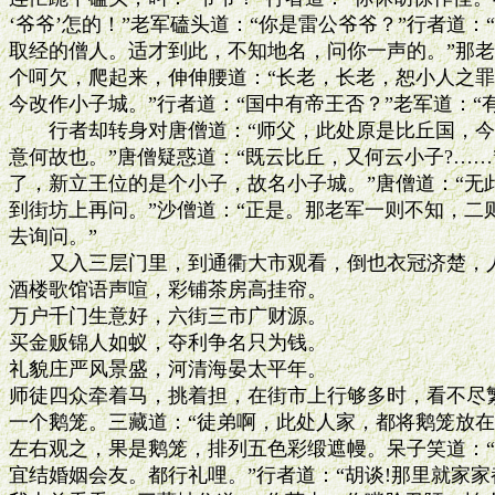
‘爷爷’怎的！”老军磕头道：“你是雷公爷爷？”行者道：“
取经的僧人。适才到此，不知地名，问你一声的。”那老
个呵欠，爬起来，伸伸腰道：“长老，长老，恕小人之罪
今改作小子城。”行者道：“国中有帝王否？”老军道：“有
　　行者却转身对唐僧道：“师父，此处原是比丘国，今
意何故也。”唐僧疑惑道：“既云比丘，又何云小子?……”
了，新立王位的是个小子，故名小子城。”唐僧道：“无此
到街坊上再问。”沙僧道：“正是。那老军一则不知，二
去询问。”

　　又入三层门里，到通衢大市观看，倒也衣冠济楚，人
酒楼歌馆语声喧，彩铺茶房高挂帘。

万户千门生意好，六街三市广财源。

买金贩锦人如蚁，夺利争名只为钱。

礼貌庄严风景盛，河清海晏太平年。

师徒四众牵着马，挑着担，在街市上行够多时，看不尽繁
一个鹅笼。三藏道：“徒弟啊，此处人家，都将鹅笼放在
左右观之，果是鹅笼，排列五色彩缎遮幔。呆子笑道：“
宜结婚姻会友。都行礼哩。”行者道：“胡谈!那里就家家