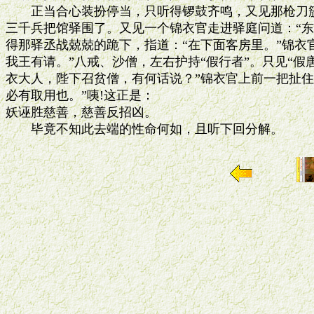
　　正当合心装扮停当，只听得锣鼓齐鸣，又见那枪刀簇
三千兵把馆驿围了。又见一个锦衣官走进驿庭问道：“东
得那驿丞战兢兢的跪下，指道：“在下面客房里。”锦衣官
我王有请。”八戒、沙僧，左右护持“假行者”。只见“假唐
衣大人，陛下召贫僧，有何话说？”锦衣官上前一把扯住
必有取用也。”咦!这正是：

妖诬胜慈善，慈善反招凶。
