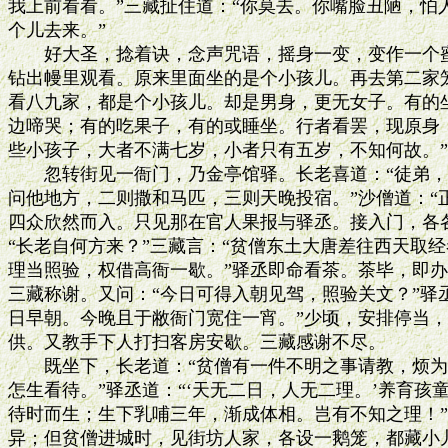
我上前看看。”三藏扯住道：“你莫去。你嘴脸丑陋，怕人
个儿去来。”

　　好大圣，捻着诀，念声咒语，摇身一变，变作一个蜜
钻出幔里观看。原来里面坐的是个小孩儿。再去第二家笼
看八九家，都是个小孩儿。却是男身，更无女子。有的坐
边啼哭；有的吃果子，有的或睡坐。行者看罢，现原身，
些小孩子，大者不满七岁，小者只有五岁，不知何故。”
　　忽转街见一衙门，乃金亭馆驿。长老喜道：“徒弟，
问他地方，二则撒和马匹，三则天晚投宿。”沙僧道：“正
四众欣然而入。只见那在官人果报与驿丞。接入门，各各
“长老自何方来？”三藏言：“贫僧东土大唐差往西天取经
理当照验，权借高衙一歇。”驿丞即命看茶。茶毕，即办
三藏称谢。又问：“今日可得入朝见驾，照验关文？”驿丞
日早朝。今晚且于敝衙门宽住一宵。”少顷，安排停当，
供。又教手下人打扫客房安歇。三藏感谢不尽。

　　既坐下，长老道：“贫僧有一件不明之事请教，烦为
怎生看待。”驿丞道：“‘天无二日，人无二理。’养育孩
待时而生；生下乳哺三年，渐成体相。岂有不知之理！”
异；但贫僧进城时，见街坊人家，各设一鹅笼，都藏小儿