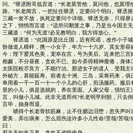
问。”驿丞附耳低言道：“长老莫管他，莫问他，也莫理
路。”长老闻言，一把扯住驿丞，定要问个明白。驿丞摇头
三藏一发不放，执死定要问个详细。驿丞无奈，只得屏去
之下，悄悄而言道：“适所问鹅笼之事，乃是当今国主无
三藏道：“何为无道?必见教明白，我方得放心。”

　　驿丞道：“此国原是比丘国，近有民谣，改作小子城
扮做道人模样，携一小女子，年方一十六岁。其女形容娇
今；陛下爱其色美，宠幸在宫，号为美后。近来把三宫娘
相觑，不分昼夜，贪欢不已。如今弄得精神瘦倦，身体
太医院检尽良方，不能疗治。那进女子的道人，受我主诰
外秘方，甚能延寿。前者去十洲、三岛，采将药来，俱已
单用着一千一百一十一个小儿的心肝，煎汤服药。服后有
里的小儿，俱是选就的，养在里面。人家父母，惧怕王法
言，叫做小儿城。此非无道而何?长老明早到朝，只去倒
言毕，抽身而退。

　　唬得个长老骨软筋麻，止不住腮边泪堕；忽失声叫道
爱美，弄出病来，怎么屈伤这许多小儿性命!苦哉!苦哉!
曰：

邪主无知失正真，贪欢不省暗伤身。
