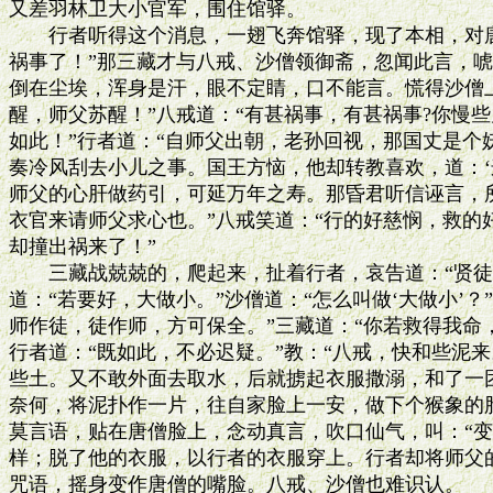
又差羽林卫大小官军，围住馆驿。

　　行者听得这个消息，一翅飞奔馆驿，现了本相，对唐
祸事了！”那三藏才与八戒、沙僧领御斋，忽闻此言，唬
倒在尘埃，浑身是汗，眼不定睛，口不能言。慌得沙僧上
醒，师父苏醒！”八戒道：“有甚祸事，有甚祸事?你慢些
如此！”行者道：“自师父出朝，老孙回视，那国丈是个
奏冷风刮去小儿之事。国王方恼，他却转教喜欢，道：‘这
师父的心肝做药引，可延万年之寿。那昏君听信诬言，所
衣官来请师父求心也。”八戒笑道：“行的好慈悯，救的
却撞出祸来了！”

　　三藏战兢兢的，爬起来，扯着行者，哀告道：“贤徒啊
道：“若要好，大做小。”沙僧道：“怎么叫做‘大做小’？”
师作徒，徒作师，方可保全。”三藏道：“你若救得我命，
行者道：“既如此，不必迟疑。”教：“八戒，快和些泥来
些土。又不敢外面去取水，后就掳起衣服撒溺，和了一团
奈何，将泥扑作一片，往自家脸上一安，做下个猴象的脸
莫言语，贴在唐僧脸上，念动真言，吹口仙气，叫：“变!
样；脱了他的衣服，以行者的衣服穿上。行者却将师父的
咒语，摇身变作唐僧的嘴脸。八戒、沙僧也难识认。
