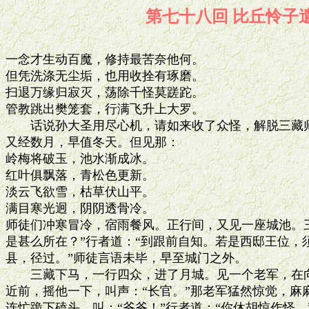
第七十八回 比丘
一念才生动百魔，修持最苦奈他何。

但凭洗涤无尘垢，也用收拴有琢磨。

扫退万缘归寂灭，荡除千怪莫蹉跎。

管教跳出樊笼套，行满飞升上大罗。

　　话说孙大圣用尽心机，请如来收了众怪，解脱三藏师
又经数月，早值冬天。但见那：

岭梅将破玉，池水渐成冰。

红叶俱飘落，青松色更新。

淡云飞欲雪，枯草伏山平。

满目寒光迥，阴阴透骨冷。

师徒们冲寒冒冷，宿雨餐风。正行间，又见一座城池。三
是甚么所在？”行者道：“到跟前自知。若是西邸王位，
县，径过。”师徒言语未毕，早至城门之外。

　　三藏下马，一行四众，进了月城。见一个老军，在向
近前，摇他一下，叫声：“长官。”那老军猛然惊觉，麻
连忙跪下磕头，叫：“爷爷！”行者道：“你休胡惊作怪。