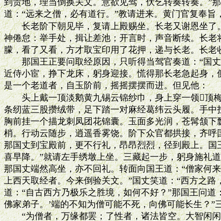
到贵地，理当倒换关文。意欲见驾，伏乞转奏转奏。”那
道：“远来之僧，必有道行。”教请进来。黄门官复奉旨，
　　长老阶下朝见毕，复请上殿赐坐。长老又谢恩坐了。
神倦怠：举手处，揖让差池；开言时，声音断续。长老将
朦，看了又看，方才取宝印用了花押，递与长老。长老收
　　那国王正要问取经原因，只听得当驾官奏道：“国丈
近侍小宦，挣下龙床，躬身迎接。慌得那长老急起身，侧
是一个老道者，自玉阶前，摇摇摆摆而进。但见他：

　　头上戴一顶淡鹅黄九锡云锦纱巾，身上穿一领顶梅
条纫蓝三股攒绒带，足下踏一对麻经葛纬云头履。手中拄
胸前挂一个描龙刺凤团花锦囊。玉面多光润，苍髯颔下飘
梢。行动云随步，逍遥香雾饶。阶下众官都拱接，齐呼国
那国丈到宝殿前，更不行礼，昂昂烈烈，径到殿上。国王
喜早降。”就请左手绣墩上坐。三藏起一步，躬身施礼道：
那国丈端然高坐，亦不回礼。转面向国王道：“僧家何来？
上西天取经者。今来倒验关文。”国丈笑道：“西方之路，
道：“自古西方乃极乐之胜境，如何不好？”那国王问道：
佛家弟子。’端的不知为僧可能不死，向佛可能长生？”三
　　“为僧者，万缘都罢；了性者，诸法皆空。大智闲闲