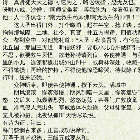
得，真贤徒天大之德!可速为之，略迟缓些，恐无及也。
吩咐八戒、沙僧：“同师父坐着，等我施为，你看但有阴
他三人一齐俱念：“南无救生药师佛!南无救生药师佛！”

　　这大圣出得门外，打个唿哨，起在半空，捻了诀，念动
拘得那城隍、土地、社令、真官，并五方揭谛、四值功曹
众，都到空中，对他施礼道：“大圣，夜唤吾等，有何急事
比丘国，那国王无道，听信妖邪，要取小儿心肝做药引子
不忍，欲要救生灭怪，故老孙特请列位，各使神通，与我
里的小儿，连笼都摄出城外山凹中，或树林深处，收藏一
不得饿损；再暗的护持，不得使他惊恐啼哭。待我除了邪
行时，送来还我。”

　　众神听令。即便各使神通，按下云头。满城中：

　　阴风滚滚，惨雾漫慢；阴风刮暗一天星，惨雾遮昏千
悠；次后来，就轰轰烈烈。悠悠荡荡，各寻门户救孩童；
血。冷气侵人怎出头，寒威透体衣如铁。父母徒张皇，兄
笼儿被神摄。此夜纵孤，天明尽欢悦。

有诗为证，诗曰：

释门慈悯古来多，正善成功说摩诃。

万圣千真皆积德，三皈五戒要从和。
