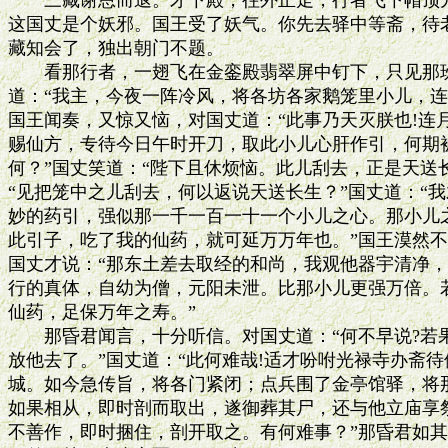
　　三藏谢恩而退。才下殿，往外正走，行者飞下帽顶儿
这国丈是个妖邪。国王受了妖气。你先去驿中等斋，待老
藏知会了，独出朝门不题。

　　看那行者，一翅飞在金銮殿翡翠屏中钉下，只见那班
道：“我主，今夜一阵冷风，将各坊各家鹅笼里小儿，连
国王闻奏，又惊又恼，对国丈道：“此事乃天灭朕也!连
赐仙方，专待今日午时开刀，取此小儿心肝作引，何期被
何？”国丈笑道：“陛下且休烦恼。此儿刮去，正是天送长
“见把笼中之儿刮去，何以返说天送长生？”国丈道：“我
妙的药引，强似那一千一百一十一个小儿之心。那小儿之
此引子，吃了我的仙药，就可延万万年也。”国王漠然不
国丈才说：“那东土差去取经的和尚，我观他器宇清净，
行的真体，自幼为僧，元阳未泄。比那小儿更强万倍。若
仙药，足保万年之寿。”

　　那昏君闻言，十分听信。对国丈道：“何不早说?若
放他去了。”国丈道：“此何难哉!适才吩咐光禄寺办斋待
城。如今急传旨，将各门紧闭；点兵围了金亭馆驿，将那
如果相从，即时剖而取出，遂御葬其尸，还与他立庙享祭
不善作，即时捆住，剖开取之。有何难事？”那昏君如其