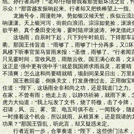
纸。孙行者高呼：“老邓!仔细替我看那贪赃坏法之官，
示众！”那雷越发振响起来。行者却又把铁棒望上一指。
　　龙施号令，雨漫乾坤。势如银汉倾天堑，疾似云流过
响潇潇。天上银河泻，街前白浪滔。淙淙如瓮捡，滚滚似
欲平桥。真个桑田变沧海，霎时陆岸滚波涛。神龙借此来
　　这场雨，自辰时下起，只下到午时前后。下得那车迟
衢。那国王传旨道：“雨够了，雨够了!十分再多，又坏
凤楼下听事官策马冒雨来报：“圣僧，雨够了。”行者闻
只见霎时间，雷收风息，雨散云收。国王满心欢喜，文武
这正是‘强中更有强中手’!就是我国师求雨虽灵，若要晴
不清爽；怎么这和尚要晴就晴，顷刻间杲杲日出，万里就
　　国王教回銮，倒换关文，打发唐僧过去。正用御宝时
住道：“陛下，这场雨全非和尚之功，还是我道门之力。”
在家，不曾有雨；他走上去，以静功祈祷，就雨下来，怎
虎力大仙道：“我上坛发了文书，烧了符檄，击了令牌，
召请，风、云、雾、雷、电五司俱不在，一闻我令，随赶
一时撞着这个机会，所以就雨。从根算来，还是我请的龙
功果？”那国王昏乱，听此言，却又疑惑未定。

　　行者近前一步，合掌奏道：“陛下，这些傍门法术，