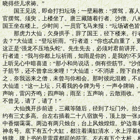
晓得些儿求祷。”

　　国王见说，即命打扫坛场；一壁厢教：“摆驾，寡人
官摆驾。须臾，上楼坐了。唐三藏随着行者、沙僧、八戒
国王坐在楼上。少时间，一员官飞马来报：“坛场诸色皆
　　那虎力大仙，欠身拱手，辞了国王，径下楼来。行者
去？”大仙道：“登坛祈雨。”行者道：“你也忒自重了，
这正是‘强龙不压地头蛇’。先生先去，必须对君前讲开。”
行者道：“我与你都上坛祈雨，知雨是你的，是我的?不见
上听见心中暗喜道：“那小和尚说话，倒有些筋节。”沙僧
子筋节，还不曾拿出来哩！”大仙道：“不消讲，陛下自然
之，奈我远来之僧，未曾与你相会。那时彼此混赖，不成
大仙道：“这一上坛，只看我的令牌为号：一声令牌响，
声响，雷闪齐鸣；四声响，雨至；五声响，云散雨收。”行
不曾见，请了，请了！”

　　大仙拽开步前进，三藏等随后，径到了坛门外。抬头
约有三丈多高。台左右插着二十八宿旗号，顶上放一张桌
中香烟霭霭。两边有两只烛台，台上风烛煌煌。炉边靠着
神名号。底下有五个大缸，都注着满缸清水，水上浮着杨
铁牌，牌上书的是雷霆都司的符字。左右有五个大桩，桩