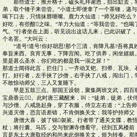
　　那些道士，推开格子，磕头礼拜谢恩，抬出缸去，将
弟，取个锺子来尝尝。”小道士即便拿了一个茶锺，递与
喝下口去，只情抹唇咂嘴。鹿力大仙道：“师兄好吃么？”
好吃，有些酣之味。”羊力大仙道：“等我尝尝。”也喝
气。”行者坐在上面，听见说出这话儿来，已此识破了，
个名罢。”大叫云：

　　“道号!道号!你好胡思!那个三清，肯降凡基?吾将真
奉旨来西。良宵无事，下降宫闱。吃了供养，闲坐嬉嬉。
里是甚么圣水，你们吃的都是我一溺之尿！”

那道士闻得此言，拦住门，一齐动叉钯、扫帚、瓦块、石
打。好行者，左手挟了沙僧，右手挟了八戒，闯出门，驾
不敢惊动师父，三人又复睡下。

　　早是五鼓三点。那国王设朝，聚集两班文武，四百朝
宝鼎香云。此时唐三藏醒来，叫：“徒弟，徒弟，伏侍
与沙僧、八戒急起身，穿了衣服，侍立左右道：“上告师
兴道灭僧，恐言语差错，不肯倒换关文；我等护持师父，
　　唐僧大喜，披了锦袈裟。行者带了通关文牒，教悟
杖；将行囊、马匹，交与智渊寺僧看守。径到五凤楼前，
言是东土大唐取经的和尚来此倒换关文，烦为转奏。那阁