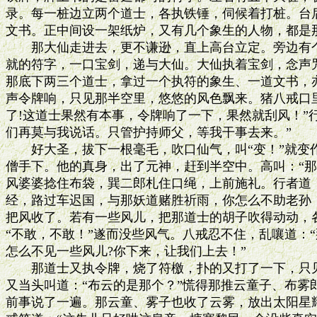
录。每一桩边立两个道士，各执铁锤，伺候着打桩。台后
文书。正中间设一架纸炉，又有几个象生的人物，都是那
　　那大仙走进去，更不谦逊，直上高台立定。旁边有个
就的符字，一口宝剑，递与大仙。大仙执着宝剑，念声咒
那底下两三个道士，拿过一个执符的象生、一道文书，亦
声令牌响，只见那半空里，悠悠的风色飘来。猪八戒口里
了!这道士果然有本事，令牌响了一下，果然就刮风！”行
们再莫与我说话。只管护持师父，等我干事去来。”

　　好大圣，拔下一根毫毛，吹口仙气，叫“变！”就变作
僧手下。他的真身，出了元神，赶到半空中。高叫：“那
风婆婆捻住布袋，巽二郎札住口绳，上前施礼。行者道：
经，路过车迟国，与那妖道赌胜祈雨，你怎么不助老孙，
把风收了。若有一些风儿，把那道士的胡子吹得动动，各
“不敢，不敢！”遂而没些风气。八戒忍不住，乱嚷道：“
怎么不见一些风儿?你下来，让我们上去！”

　　那道士又执令牌，烧了符檄，扑的又打了一下，只见
又当头叫道：“布云的是那个？”慌得那推云童子、布雾
前事说了一遍。那云童、雾子也收了云雾，放出太阳星耀