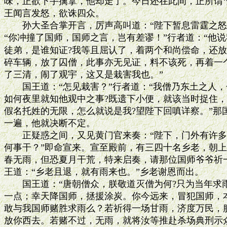
味，正欲下手擒拿，他却走了。今日还在此间，正所谓‘冤
王闻言发怒，欲诛四众。

　　孙大圣合掌开言，厉声高叫道：“陛下暂息雷霆之怒
“你冲撞了国师，国师之言，岂有差谬！”行者道：“他说
徒弟，是谁知证?我等且屈认了，着两个和尚偿命，还放
碎车辆，放了囚僧，此事亦无见证，料不该死，再着一个
了三清，闹了观宇，这又是栽害我也。”

　　国王道：“怎见栽害？”行者道：“我僧乃东土之人，
如何夜里就知他观中之事?既遗下小便，就该当时捉住，
假名托姓的无限，怎么就说是我?望陛下回嗔详察。”那
一遍，他就决断不定。

　　正疑惑之间，又见黄门官来奏：“陛下，门外有许多乡
何事干？”即命宣来。宣至殿前，有三四十名乡老，朝上
春无雨，但恐夏月干荒，特来启奏，请那位国师爷爷祈一
王道：“乡老且退，就有雨来也。”乡老谢恩而出。

　　国王道：“唐朝僧众，朕敬道灭僧为何?只为当年求
一点；幸天降国师，拯援涂炭。你今远来，冒犯国师，本
敢与我国师赌胜求雨么？若祈得一场甘雨，济度万民，朕
放你西去。若赌不过，无雨，就将汝等推赴杀场典刑示众