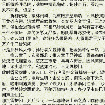
只听得呼呼风响，满城中揭瓦翻砖，扬砂走石。看起来，
风不同也。但见：

　　折柳伤花，摧林倒树。九重殿损壁崩墙，五凤楼摇梁
下黄砂有翅。演武厅前武将惊，会文阁内文官惧。三宫粉
髻。侯伯金冠落绣缨，宰相乌纱飘展翅。当驾有言不敢谈
玉带不依班，象简罗衫无品叙。彩阁翠屏尽损伤，绿窗朱
飞，锦云堂门歪碎。这阵狂风果是凶，刮得那君王父子
万户千门皆紧闭!

正是那狂风大作，孙行者又显神通，把金箍棒钻一钻，望
　　推云童子，布雾郎君：推云童子显神威，骨都都触石
浓漠漠飞烟盖地。茫茫三市暗，冉冉六街昏。因风离海上
地，须臾蔽世尘。宛然如混沌，不见凤楼门。

此时昏雾朦胧，浓云。孙行者又把金箍棒钻一钻，望
　　雷公奋怒，电母生嗔：雷公奋怒，倒骑火兽下天关；
府。唿喇喇施霹雳，振碎了铁叉山；淅沥沥闪红绡，飞出
声，烨烨煌煌飘稻米。万萌万物精神改，多少昆虫蛰已开
闻声胆怯忙。

那沉雷护闪，乒乒乓乓，一似那地裂山崩之势，唬得那满