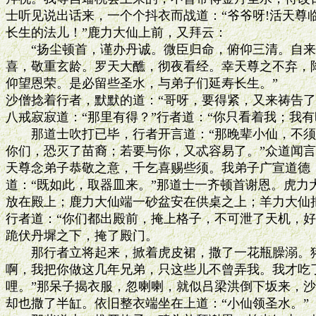
士听见说出话来，一个个抖衣而战道：“爷爷呀!活天尊
长生的法儿！”鹿力大仙上前，又拜云：

　　“扬尘顿首，谨办丹诚。微臣归命，俯仰三清。自来
喜，敬重玄龄。罗天大醮，彻夜看经。幸天尊之不弃，降
仰望恩荣。是必留些圣水，与弟子们延寿长生。”

沙僧捻着行者，默默的道：“哥呀，要得紧，又来祷告了。
八戒寂寂道：“那里有得？”行者道：“你只看着我；我有
　　那道士吹打已毕，行者开言道：“那晚辈小仙，不须
你们，恐灭了苗裔；若要与你，又忒容易了。”众道闻言
天尊念弟子恭敬之意，千乞喜赐些须。我弟子广宣道德，
道：“既如此，取器皿来。”那道士一齐顿首谢恩。虎力
放在殿上；鹿力大仙端一砂盆安在供桌之上；羊力大仙把
行者道：“你们都出殿前，掩上格子，不可泄了天机，好
跪伏丹墀之下，掩了殿门。

　　那行者立将起来，掀着虎皮裙，撒了一花瓶臊溺。猪
啊，我把你做这几年兄弟，只这些儿不曾弄我。我才吃了
哩。”那呆子揭衣服，忽喇喇，就似吕梁洪倒下坂来，沙
却也撒了半缸。依旧整衣端坐在上道：“小仙领圣水。”
