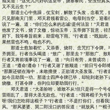
戒笑道：“这先儿只好哄这皇帝，搪塞黎民，全没些真实
又不见云生？”

　　那道士心中焦躁，仗宝剑，解散了头发，念着咒，烧
只见那南天门里，邓天君领着雷公、电母到当空，迎着行
说了一遍。道：“你们怎么来的志诚!是何法旨！”天君道
他发了文书，烧了文檄，惊动玉帝，玉帝掷下旨意，径至‘
府下。我等奉旨前来，助雷电下雨。”行者道：“既如此，
果然雷也不鸣，电也不灼。

　　那道士愈加着忙，又添香、烧符、念咒打下令牌。半
齐拥至。行者当头喝道：“敖广，那里去？”那敖广、敖
行者又将前项事说了一遍。道：“向日有劳，未曾成功；
王道：“遵命!遵命！”行者又谢了敖顺道：“前日亏令郎缚
“那厮还锁在海中，未敢擅便，正欲请大圣发落。”行者道
如今且助我一功。那道士四声令牌已毕，却轮到老孙下去
烧檄、打甚令牌，你列位却要助我行行。”

　　邓天君道：“大圣吩咐，谁敢不从!但只是得一个号
雷雨乱了，显得大圣无款也。”行者道：“我将棍子为号罢
呀!我们怎吃得这棍子？”行者道：“不是打你们，但看我
风。”那风婆婆、巽二郎没口的答应道：“就放风！”“棍子