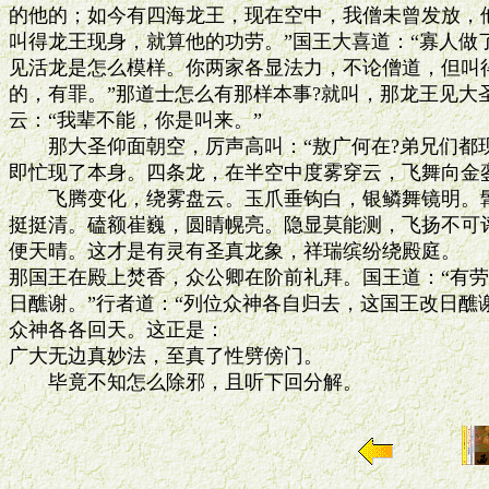
的他的；如今有四海龙王，现在空中，我僧未曾发放，他
叫得龙王现身，就算他的功劳。”国王大喜道：“寡人做
见活龙是怎么模样。你两家各显法力，不论僧道，但叫得
的，有罪。”那道士怎么有那样本事?就叫，那龙王见大
云：“我辈不能，你是叫来。”

　　那大圣仰面朝空，厉声高叫：“敖广何在?弟兄们都现
即忙现了本身。四条龙，在半空中度雾穿云，飞舞向金銮
　　飞腾变化，绕雾盘云。玉爪垂钩白，银鳞舞镜明。髯
挺挺清。磕额崔巍，圆睛幌亮。隐显莫能测，飞扬不可评
便天晴。这才是有灵有圣真龙象，祥瑞缤纷绕殿庭。

那国王在殿上焚香，众公卿在阶前礼拜。国王道：“有劳
日醮谢。”行者道：“列位众神各自归去，这国王改日醮谢
众神各各回天。这正是：

广大无边真妙法，至真了性劈傍门。
