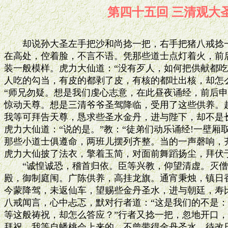
第四十五回 三清
　　却说孙大圣左手把沙和尚捻一把，右手把猪八戒捻一
在高处，倥着脸，不言不语。凭那些道士点灯着火，前后
装一般模样。虎力大仙道：“没有歹人，如何把供献都吃了
人吃的勾当，有皮的都剥了皮，有核的都吐出核，却怎么
“师兄勿疑。想是我们虔心志意，在此昼夜诵经，前后申
惊动天尊。想是三清爷爷圣驾降临，受用了这些供养。趁
我等可拜告天尊，恳求些圣水金丹，进与陛下，却不是长
虎力大仙道：“说的是。”教：“徒弟们动乐诵经!一壁厢取
那些小道士俱遵命，两班儿摆列齐整。当的一声磬响，齐
虎力大仙披了法衣，擎着玉简，对面前舞蹈扬尘，拜伏于
　　“诚惶诚恐，稽首归依。臣等兴教，仰望清虚。灭僧
殿，御制庭闱。广陈供养，高挂龙旗。通宵秉烛，镇日香
今蒙降驾，未返仙车，望赐些金丹圣水，进与朝廷，寿比
八戒闻言，心中忐忑，默对行者道：“这是我们的不是：
等这般祷祝，却怎么答应？”行者又捻一把，忽地开口，
拜祝。我等自蟠桃会上来的，不曾带得金丹圣水，待改日