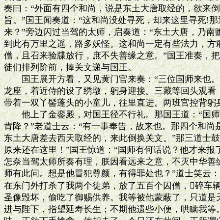
奏曰：“外面有四个和尚，说是东土大唐取经的，欲来倒
旨。”国王闻奏道：“这和尚没处寻死，却来这里寻死!那
来？”旁边闪过当驾的太师，启奏道：“东土大唐，乃南
到此有万里之遥，路多妖怪。这和尚一定有些法力，方敢
僧，且召来验牒放行，庶不失善缘之意。”国王准奏，把
徒们排列阶前，捧关文递与国王。

　　国王展开方看，又见黄门官来奏：“三位国师来也。
龙座，着近侍的设了绣墩，躬身迎接。三藏等回头观看，
带着一双丫髻蓬头的小童儿，往里直进。两班官控背躬身
　　他上了金銮殿，对国王径不行礼。那国王道：“国师
肯降？”老道士云：“有一事奉告，故来也。那四个和尚是
东土大唐差去西天取经的，来此倒换关文。”那三道士鼓
原来还在这里！”国王惊道：“国师有何话说？他才来报
怎奈当驾太师所奏有理，朕因看远来之意，不灭中华善缘
师有此问。想是他冒犯尊颜，有得罪处也？”道士笑云：
在东门外打杀了我两个徒弟，放了五百个囚僧，碎车辆
圣像毁坏，偷吃了御赐供养。我等被他蒙蔽了，只道是天
进与陛下，指望延寿长生；不期他遗些小便，哄瞒我等。