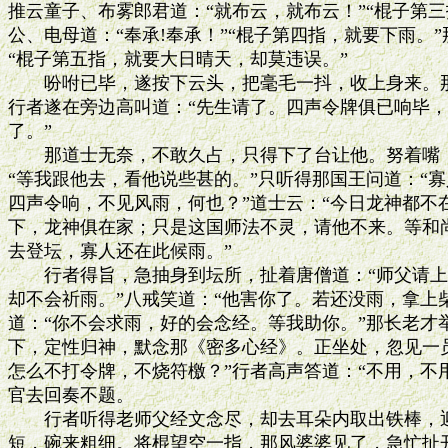
推云童子、布雾郎君道：“就布云，就布云！”“棍子第三
公、电母道：“奉承!奉承！”“棍子第四指，就要下雨。”
“棍子第五指，就要大日晴天，却莫违误。”

　　吩咐已毕，遂按下云头，把毫毛一抖，收上身来。那
行者遂在旁边高叫道：“先生请了。四声令牌俱已响毕，
了。”

　　那道士无奈，不敢久占，只得下了台让他。努着嘴，
“等我跟他去，看他说些甚的。”只听得那国王问道：“寡
四声令响，不见风雨，何也？”道士云：“今日龙神都不在
下，龙神俱在家；只是这国师法不灵，请他不来。等和尚
去登坛，寡人还在此候雨。”

　　行者得旨，急抽身到坛所，扯着唐僧道：“师父请上台
却不会祈雨。”八戒笑道：“他害你了。若还没雨，拿上柴
道：“你不会求雨，好的会念经。等我助你。”那长老才
下，定性归神，默念那《密多心经》。正坐处，忽见一员
怎么不打令牌，不烧符檄？”行者高声答道：“不用，不用
官去回奏不题。

　　行者听得老师父经文念尽，却去耳朵内取出铁棒，迎
短，碗来粗细。将棍望空一指，那风婆婆见了，急忙扯开