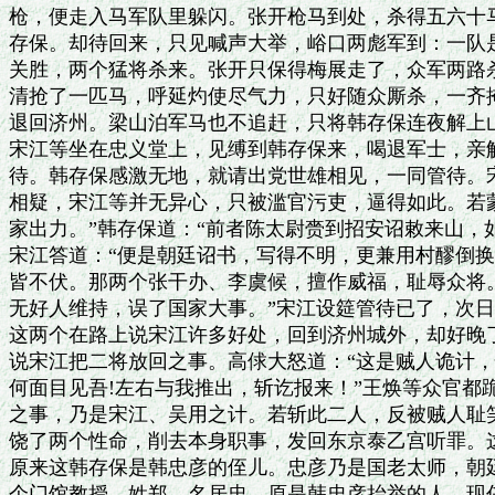
枪，便走入马军队里躲闪。张开枪马到处，杀得五六十马
存保。却待回来，只见喊声大举，峪口两彪军到：一队是
关胜，两个猛将杀来。张开只保得梅展走了，众军两路杀
清抢了一匹马，呼延灼使尽气力，只好随众厮杀，一齐掩
退回济州。梁山泊军马也不追赶，只将韩存保连夜解上山
宋江等坐在忠义堂上，见缚到韩存保来，喝退军士，亲解
待。韩存保感激无地，就请出党世雄相见，一同管待。宋
相疑，宋江等并无异心，只被滥官污吏，逼得如此。若蒙
家出力。”韩存保道：“前者陈太尉赍到招安诏敕来山，如
宋江答道：“便是朝廷诏书，写得不明，更兼用村醪倒换
皆不伏。那两个张干办、李虞候，擅作威福，耻辱众将。
无好人维持，误了国家大事。”宋江设筵管待已了，次日
这两个在路上说宋江许多好处，回到济州城外，却好晚了
说宋江把二将放回之事。高俅大怒道：“这是贼人诡计，
何面目见吾!左右与我推出，斩讫报来！”王焕等众官都跪
之事，乃是宋江、吴用之计。若斩此二人，反被贼人耻笑
饶了两个性命，削去本身职事，发回东京泰乙宫听罪。这
原来这韩存保是韩忠彦的侄儿。忠彦乃是国老太师，朝廷
个门馆教授，姓郑，名居忠，原是韩忠彦抬举的人，现任