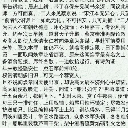
事告诉他；居忠上轿，带了存保来见尚书余深，同议此事
师，方可面奏。”二人来见蔡京说：“宋江本无异心，只望
“前者毁诏谤上，如此无礼，不可招安，只可剿捕！”二人
为去人不布朝廷德意，用心抚恤；不用嘉言，专说利害，
允。约至次日早朝，道君天子升殿，蔡京奏准再降诏敕，
今高太尉使人来请安仁村闻焕章为参谋，早赴军前委用，
来降，悉免本罪；如仍不伏，就着高俅定限，日下剿捕尽
诏，一面取闻焕章赴省筵宴。原来这闻焕章是有名文士，
备酒食迎接。席终各散，一边收拾起行。有诗为证：

年来教授隐安仁，忽召军前捧纶。

权贵满朝多旧识，可无一个荐贤人。

且不说闻焕章同天使出京，却说高太尉在济州心中烦恼。
高太尉便教唤进，拜罢，问道：“船只如何？”邦喜禀道：
千五百余只，都到闸下。”太尉大喜。赏了牛邦喜，便传
每三只一排钉住，上用板铺，船尾用铁环锁定；尽数发步
护送船只。比及编排得军士上船，训练得熟，已得半月之
用唤刘唐受计，掌管水路建功。众多水军头领，各各准备
叶，船舱里装载芦苇干柴，柴中灌着硫黄焰硝引火之物，