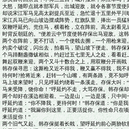
大怒，随即点就本部军兵，出城迎敌，就令各寨节度使同
却说宋江军马见高太尉提兵至近，急忙退十五里外平川旷
宋江兵马已向山坡边摆成阵势，红旗队里，捧出一员猛将
双鞭呼延灼。兜住马，横着枪，立在阵前。高太尉看见道
时背反朝廷的。”便差云中节度使韩存保出马迎敌。这韩
两个在阵前，更不打话，一个使戟去搠，一个用枪来迎。
灼卖个破绽，闪出去，拍着马，望山坡下便走。韩存保紧
个马蹄翻盏撒钹相似，约赶过五七里无人之处，看看赶上
舞起双鞭来迎。两个又斗十数合之上，用双鞭分开画戟，
韩存保寻思：这厮枪又近不得我，鞭又赢不得我，我不就
待何时?抢将近来，赶转一个山嘴，有两条路，竟不知呼
马上坡来望时，只见呼延灼绕着一条溪走。存保大叫：“泼
马来受降，饶你命！”呼延灼不走，大骂存保。韩存保却
两个却好在溪边相迎着。一边是山，一边是溪，只中间一
呼延灼道：“你不降我，更待何时！”韩存保道：“你是我
呼延灼道：“我漏你到这里，正要活捉你。你性命只在顷刻
来活捉你！”

两个旧气又起。韩存保挺着长戟，望呼延灼前心两胁软肚