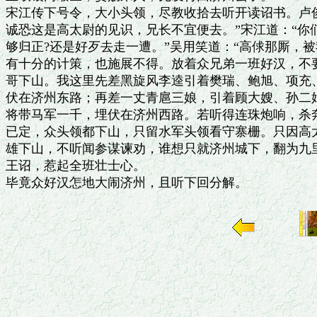
宋江传下号令，大小头领，尽教收拾去听开读诏书。卢俊
诚恐这是高太尉的见识，兄长不宜便去。”宋江道：“你
够归正?还是好歹去走一遭。”吴用笑道：“高俅那厮，被
有十分的计策，也施展不得。放着众兄弟一班好汉，不要
哥下山。我这里先差黑旋风李逵引着樊瑞、鲍旭、项充、
伏在济州东路；再差一丈青扈三娘，引着顾大嫂、孙二娘
将带马军一千，埋伏在济州西路。若听得连珠炮响，杀奔
已定，众头领都下山，只留水军头领看守寨栅。只因高太
雄下山，不听闻参谋谏劝，谁想只就济州城下，翻为九里
王诏，惹起全班壮士心。
