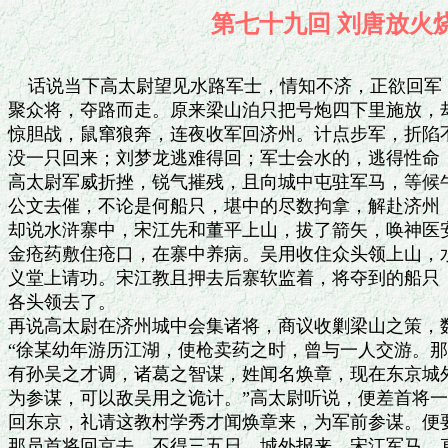
第七十九回 刘唐
    话说当下高太尉望见水路军士，情知不济，正欲回军
聚众将，夺路而走。原来梁山泊只把号炮四下里施放，却
惊胆战，鼠窜狼奔，连夜收军回济州。计点步军，折陷不
没一只回来；刘梦龙逃难得回；军士会水的，逃得性命，
高太尉军威折挫，锐气摧残，且向城中屯驻军马，等候牛
公文去催，不论是何船只，堪中的尽数拘拿，解赴济州，
却说水浒寨中，宋江先和董平上山，拔了箭矢，唤神医安
金疮药敷住疮口，在寨中养病。吴用收住众头领上山，水
义堂上请功。宋江教且押去后寨软监着，将夺到的船只，
各头领去了。

再说高太尉在济州城中会集诸将，商议收剿梁山之策，数
“徐某幼年游历江湖，使枪卖药之时，曾与一人交游。那
有孙吴之才调，诸葛之智谋，姓闻名焕章，现在东京城外
为参谋，可以敌吴用之诡计。”高太尉听说，便差首将一
回东京，礼请这教村学秀才闻焕章来，为军前参谋。便要
那员首将回京去，不得三五日，城外报来，宋江军马，直