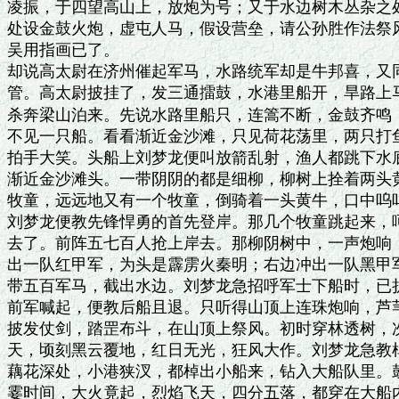
凌振，于四望高山上，放炮为号；又于水边树木丛杂之处
处设金鼓火炮，虚屯人马，假设营垒，请公孙胜作法祭风
吴用指画已了。

却说高太尉在济州催起军马，水路统军却是牛邦喜，又同
管。高太尉披挂了，发三通擂鼓，水港里船开，旱路上马
杀奔梁山泊来。先说水路里船只，连篙不断，金鼓齐鸣，
不见一只船。看看渐近金沙滩，只见荷花荡里，两只打鱼
拍手大笑。头船上刘梦龙便叫放箭乱射，渔人都跳下水底
渐近金沙滩头。一带阴阴的都是细柳，柳树上拴着两头黄
牧童，远远地又有一个牧童，倒骑着一头黄牛，口中呜呜
刘梦龙便教先锋悍勇的首先登岸。那几个牧童跳起来，呵
去了。前阵五七百人抢上岸去。那柳阴树中，一声炮响，
出一队红甲军，为头是霹雳火秦明；右边冲出一队黑甲军
带五百军马，截出水边。刘梦龙急招呼军士下船时，已折
前军喊起，便教后船且退。只听得山顶上连珠炮响，芦苇
披发仗剑，踏罡布斗，在山顶上祭风。初时穿林透树，次
天，顷刻黑云覆地，红日无光，狂风大作。刘梦龙急教棹
藕花深处，小港狭汊，都棹出小船来，钻入大船队里。鼓
霎时间，大火竟起，烈焰飞天，四分五落，都穿在大船内