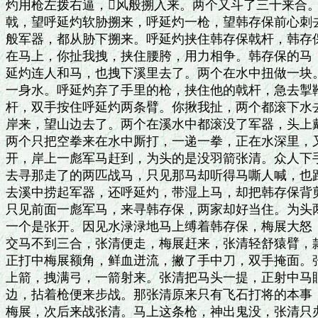
灼用枪左拨右逼，风般搠入来。两个又斗了三十来合。
戟，望呼延灼软胁搠来，呼延灼一枪，望韩存保前心刺去
般军器，都从胁下搠来。呼延灼挟住韩存保戟杆，韩存保
在马上，你扯我拽，挟住腰胯，用力相争。韩存保的马，
延灼连人和马，也拽下溪里去了。两个在水中扭做一块。
一身水。呼延灼弃了手里的枪，挟住他的戟杆，急去掣鞭
杆，双手按住呼延灼两条臂。你揪我扯，两个都滚下水去
岸来，望山边去了。两个在溪水中都滚没了军器，头上戴
两个只把空拳来在水中厮打，一递一拳，正在水深里，又
开，岸上一彪军马赶到，为头的是没羽箭张清。众人下手
去寻那走了的两匹战马，只见那马却听得马嘶人喊，也跑
去溪中捞起军器，还呼延灼，带湿上马，却把韩存保背剪
只见前面一彪军马，来寻韩存保，两家却好当住。为头两
一个是张开。因见水渌渌地马上缚着韩存保，梅展大怒，
交马不到三合，张清便走，梅展赶来，张清轻舒猿臂，款
正打中梅展额角，鲜血迸流，撇了手中刀，双手掩面。张
上箭，拽满弓，一箭射来。张清把马头一提，正射中马眼
边，拈着枪便来步战。那张清原来只有飞石打将的本事，
梅展，次后来战张清。马上这条枪，神出鬼没，张清只办