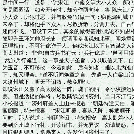
是中间一行。道是：‘除宋江、卢俊义等大小人众，所犯过
句是囫囵话。如今开读时，却分作两句读，将‘除宋江’另
小人众，所犯过恶，并与赦免’另做一句；赚他漏到城里
来杀了，却将他手下众人，尽数拆散，分调开去。自古道
翅而不飞。’但没了宋江，其余的做得甚用?此论不知恩相
随即升王瑾为帅府长史，便请闻参谋说知此事。闻焕章谏
正理相待，不可行诡诈于人。倘或宋江以下有智谋之人识
高太尉道：“非也!自古兵书有云：‘兵行诡道。’岂可用得
“然虽兵行诡道，这一事是天子圣旨，乃以取信天下。自古
为玉音，不可移改。今若如此，后有知者，难以此为准信
下，却又理会。”遂不听闻焕章之言。先遣一人往梁山泊
来济州城下，听天子诏敕，赦免罪犯。

却说宋江又赢了高太尉这一阵。烧了的船，令小校搬运做
寨。但是活捉的军将，尽数陆续放回济州。当日宋江与大
小校报道：“济州府差人上山来报道：‘朝廷特遣天使，颁
官赐爵，特来报喜。’”宋江听罢，喜从天降，笑逐颜开，
问时，那人说道：“朝廷降诏，特来招安。高太尉差小人
要到济州城下行礼，开读诏书。并无异议，勿请疑惑。”
且取银两缎匹，赏赐来人，先发付回济州去了。
