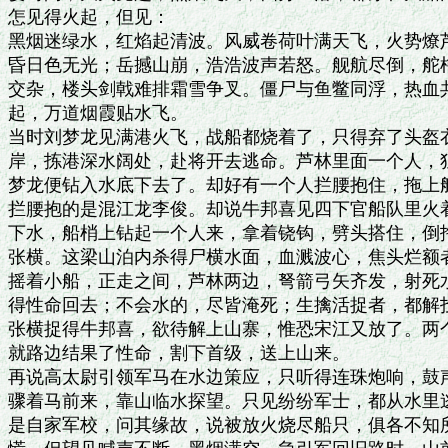
怎见得火起，但见：

黑烟迷绿水，红焰起清波。风威卷荷叶满天飞，火势燎芦
昏日色无光；岳撼山崩，浩浩波声若怒。舰航尽倒，舵橹
交杂，楼头剑戟难排霜雪争叉。僵尸与鱼鳖同浮，热血共
起，万道烟霞贴水飞。

当时刘梦龙见满港火飞，战船都烧着了，只得弃了头盔衣
岸，拣港深水阔处，赴将开去逃命。芦林里面一个人，独
梦龙便钻入水底下去了。却好有一个人拦腰抱住，拖上船
拦腰抱的是混江龙李俊。却说牛邦喜见四下官船队里火着
下水，船梢上钻起一个人来，拿着铙钩，劈头搭住，倒拖
张横。这梁山泊内杀得尸横水面，血溅波心，焦头烂额者
摇着小船，正走之间，芦林两边，弩箭弓矢齐发，射死水
得性命回去；不会水的，尽皆淹死；生擒活捉者，都解投
张横捉得牛邦喜，欲待解上山寨，惟恐宋江又放了。两个
就路边结果了性命，割下首级，送上山来。

再说高太尉引领军马在水边策应，只听得连珠炮响，鼓声
骤着马前来，靠山临水探望。只见纷纷军士，都从水里逃
是自家军校，问其缘故，说被放火烧尽船只，俱各不知所