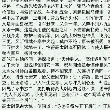
慌。但望见喊声不断，黑烟满空，急引军回旧路时，山前
拦路，当先急先锋索超抡起开山大斧，骤马抢近前来。高
枪便出，与索超交战。斗不到五合，索超拨回马便走。高
早不见了索超。正走间，背后豹子头林冲，引军赶来，又
又是青面兽杨志，引军赶来，又杀一阵。又奔不到八九里
又杀一阵。这是吴用使的追赶之计：不去前面拦截，只在
只顾奔走，救护不得后军。因此高太尉被赶得慌，飞奔济
三更。又听得城外寨中火起，喊声不绝，原来被石秀、杨
三五把火，潜地去了。惊得高太尉魂不附体，连使人探视
整点军马，折其大半。

高俅正在纳闷间，远探报道：“天使到来。”高俅遂引军
见了天使，就说降诏招安一事。都与闻焕章参谋使相见了
太尉先讨抄白备照观看。待不招安来，又连折了两阵，拘
烧毁；待要招安来，恰又羞回京师；心下踌躇，数日主张
吏，姓王名瑾，那人平生克毒，人尽呼为剜心王，却是济
因见了诏书抄白，更打听得高太尉心内迟疑不决，遂来帅
“贵人不必沉吟，小吏看见诏上已有活路：这个写草诏的
先开下一个后门了。”

高太尉见说大惊，便问道：“你怎见得先开下后门？”王瑾