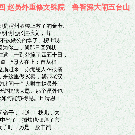
回 赵员外重修文殊院 鲁智深大闹