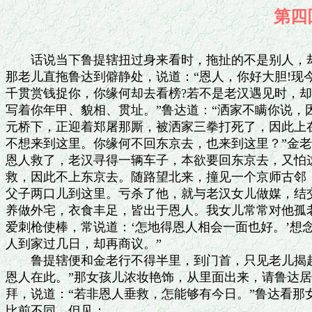
第四
 
　　话说当下鲁提辖扭过身来看时，拖扯的不是别人，却是渭州酒楼上救了的金老。
那老儿直拖鲁达到僻静处，说道：“恩人，你好大胆!现今明明地张挂榜文，出一
千贯赏钱捉你，你缘何却去看榜?若不是老汉遇见时，却不被做公的拿了。榜上现
写着你年甲、貌相、贯址。”鲁达道：“洒家不瞒你说，因为你上，就那日回到状
元桥下，正迎着郑屠那厮，被洒家三拳打死了，因此上在逃。一到处撞了四五十日，
不想来到这里。你缘何不回东京去，也来到这里？”金老道：“恩人在上：自从得
恩人救了，老汉寻得一辆车子，本欲要回东京去，又怕这厮赶来，亦无恩人在彼搭
救，因此不上东京去。随路望北来，撞见一个京师古邻，来这里做买卖，就带老汉
父子两口儿到这里。亏杀了他，就与老汉女儿做媒，结交此间一个大财主赵员外，
养做外宅，衣食丰足，皆出于恩人。我女儿常常对他孤老说提辖大恩。那个员外也
爱刺枪使棒，常说道：‘怎地得恩人相会一面也好。’想念如何能够得见。且请恩
人到家过几日，却再商议。”
　　鲁提辖便和金老行不得半里，到门首，只见老儿揭起帘子，叫道：“我儿，大
恩人在此。”那女孩儿浓妆艳饰，从里面出来，请鲁达居中坐了，插烛也似拜了六
拜，说道：“若非恩人垂救，怎能够有今日。”鲁达看那女子时，另是一般丰韵，
比前不同。但见：
　　金钗斜插，掩映乌云；翠袖巧裁，轻笼瑞雪。樱桃口浅晕微红，春笋手半舒嫩
玉。纤腰袅娜，绿罗裙微露金莲；素体轻
盈，红绣袄偏宜玉体。脸堆三月娇花，眉扫初春嫩柳。香肌扑簌瑶台月，翠鬓笼松
楚岫云。
　　那女子拜罢，便请鲁提辖道：“恩人上楼去请坐。”鲁达道：“不须生受，洒
家便要去。”金老便道：“恩人既到这里，如何肯放教你便去？”老儿接了杆棒包
裹，请到楼上坐定。老儿分付道：“我儿陪侍恩人坐坐，我去安排饭来。”鲁达道：
“不消多事，随分便好。”老儿道：“提辖恩念，杀身难报，量些粗食薄味，何足
挂齿。”女子留住鲁达在楼上坐地，金老下来，叫了家中新讨的小厮，分付那个娅
，一面烧着火。老儿和这小厮上街来，买了些鲜鱼、嫩鸡、酿鹅、肥、时新果
子之类归来。一面开酒，收拾菜蔬，都早摆了，搬上楼来。春台上放下三个盏子，
三双箸，铺下菜蔬、果子、嗄饭等物，娅将银酒壶烫上酒来。女父二人，轮番把
盏。金老倒地便拜。鲁提辖道：“老人家如何恁地下礼，折杀俺也。”金老说道：
“恩人听禀：前日老汉初到这里，写个红纸牌儿，旦夕一炷香，父女两个兀自拜哩。
今日恩人亲身到此，如何不拜？”鲁达道：“却也难得你这片心。”
　　三人慢慢地饮酒。将及天晚，只听得楼下打将起来。鲁提辖开窗看时，只见楼
下三二十人，各执白木棍棒，口里都叫拿将下来。人丛里一个人，骑在马上，口里
大喝道：“休教走了这贼！”鲁达见不是头，拿起凳子，从楼上打将下来。金老连
忙摇手叫道：“都不要动手。”那老儿抢下楼去，直至那骑马的官人身边，说了几
句言语，那官人笑将起来，便喝散了那二三十人，各自去了。那官人下马，入到里
面，老儿请下鲁提辖来，那官人扑翻身便拜道：“闻名不如见面，见面胜似闻名，
义士提辖受礼。”鲁达便问那金老道：“这官人是谁?素不相识，缘何便拜洒家？”
老儿道：“这个便是我儿的官人赵员外。却才只道老汉引甚么郎君子弟在楼上吃酒，
因此引庄客来厮打。老汉说知，方才喝散了。”鲁达道：“原来如此。怪员外不得。”
赵员外再请鲁提辖上楼坐定。金老重整杯盘，再备酒食相待。赵员外让鲁达上首坐
地，鲁达道：“洒家怎敢！”员外道：“聊表相敬之礼，小子多闻提辖如此豪杰，
今日天赐相见，实为万幸。”鲁达道：“洒家是个粗卤汉子，又犯了该死的罪过。
若蒙员外不弃贫贱，结为相识，但有用洒家处，便与你去。”赵员外大喜，动问打
死郑屠一事，说些闲话，较量些枪法。吃了半夜酒，各自歇了。
　　次日天明，赵员外道：“此处恐不稳便，可请提辖到敝庄住几时。”鲁达问道：
“贵庄在何处？”员外道：“离此间十里多路，地名七宝村便是。”鲁达道：“最
好。”员外先使人去庄上叫牵两匹马来。未及晌午，马已到来，员外便请鲁提辖上
马，叫庄客担了行李，鲁达相辞了金老父女二人，和赵员外上了马。两个并马行程，
于路说些闲话，投七宝村来。不多时，早到庄前下马，赵员外携住鲁达的手，直至
草堂上，分宾而坐；一面叫杀羊置酒相待。晚间收拾客房安歇，次日又备酒食管待。
鲁达道：“员外错爱，洒家如何报答。”赵员外便道：“‘四海之内，皆兄弟也。’
如何言报答之事。”
　　话休絮烦。鲁达自此之后，在这赵员外庄上住了五七日。忽一日，两个正在书
院里闲坐说话，只见金老急急奔来庄上，径到书院里，见了赵员外并鲁提辖。见没
人，便对鲁达道：“恩人，不是老汉心多，为是恩人前日老汉请在楼上吃酒，员外
误听人报，引领庄客来闹了街坊，后却散了，人都有些疑心，说开去。昨日有三四
个做公的来，邻舍街坊打听得紧，只怕要来村里缉捕恩人。倘或有些疏失，如之奈
何？”鲁达道：“恁地时，洒家自去便了。”赵员外道：“若是留提辖在此，诚恐
有些山高水低，教提辖怨怅；若不留提辖来，许多面皮都不好看。赵某却有个道理，
教提辖万无一失，足可安身避难，只怕提辖不肯。”鲁达道：“洒家是个该死的人，
但得一处安身便了，做甚么不肯？”赵员外道：“若如此，最好。离此间三十余里
有座山，唤做五台山，山上有一个文殊院，原是文殊菩萨道场。寺里有五七百僧人，
为头智真长老，是我弟兄。我祖上曾舍钱在寺里，是本寺的施主檀越。我曾许下剃
度一僧在寺里，已买下一道五花度牒在此，只不曾有个心腹之人，了这条愿心。如
是提辖肯时，一应费用，都是赵某备办，委实肯落发做和尚么？”鲁达寻思：“如
今便要去时，那里投奔人，不如就了这条路罢。”便道：“既蒙员外做主，洒家情
愿做了和尚，专靠员外照管。”当时说定了，连夜收拾衣服盘缠，缎匹礼物，排担
了。
　　次日早起来，叫庄客挑了，两个取路望五台山来。辰牌已后，早到那山下。鲁
提辖看那五台山时，果然好座大山!但见：
　　云遮峰顶，日转山腰。嵯峨仿佛接天关，参差侵汉表。岩前花木舞春风，
暗吐清香；洞口藤萝披宿雨，倒悬嫩线。飞云瀑布，银河影浸月光寒；峭壁苍松，
铁角铃摇龙尾动。山根雄峙三千界，峦势高擎几万年。
赵员外与鲁提辖两乘轿子，抬上山来，一面使庄客前去通报。到得寺前，早有寺中
都寺、监寺，出来迎接。两个下了轿子，去山门外亭子上坐定。寺内智真长老得知，
引着首座、侍者，出山门外来迎接。赵员外和鲁达向前施礼，真长老打了问讯，说
道：“施主远出不易。”赵员外答道：“有些小事，特来上刹相浼。”真长老便道：
“且请员外方丈吃茶。”赵员外前行，鲁达跟在背后，看那文殊寺，果然是好座大
刹!但见：
　　山门侵翠岭，佛殿接青云。钟楼与月窟相连，经阁共峰峦对立。香积厨通一泓
泉水，众僧寮纳四面烟霞。老僧方丈斗牛边，禅客经堂云雾里。白面猿时时献果，
将怪石敲响木鱼；黄斑鹿日日衔花，向宝殿供养金佛。七层宝塔接丹霄，千古圣僧
来大刹。
当时真长老请赵员外并鲁达到方丈。长老邀员外向客席而坐，鲁达便去下首，坐在
禅椅上。员外叫鲁达附耳低言：“你来这里出家，如何便对长老坐地？”鲁达道：
“洒家不省得。”起身立在员外肩下。面前首座、维那、侍者、监寺、都寺、知客、
书记，依次排立东西两班。庄客把轿子安顿了，一齐搬将盒子入方丈来，摆在面前。
长老道：“何故又将礼物来?寺中多有相渎檀越处。”赵员外道：“些小薄礼，何
足称谢！”道人、行童收拾去了。赵员外起身道：“一事启堂头大和尚：赵某旧有
一条愿心，许剃一僧在上刹，度牒词簿都已有了，到今不曾剃得。今有这个表弟姓
鲁，是关西军汉出身，因见尘世艰辛，情愿弃俗出家。万望长老收录，慈悲慈悲，
看赵某薄面，披剃为僧。一应所用，弟子自当准备，烦望长老玉成，幸甚！”长老
见说，答道：“这个事缘是光辉老僧山门，容易容易，且请拜茶。”只见行童托出
茶来。茶罢，收了盏托。
　　真长老便唤首座、维那，商议剃度这人；分付监寺、都寺，安排斋食。只见首
座与众僧自去商议道：“这个人不似出家的模样，一双眼却恁凶险。”众僧道：“知
客，你去邀请客人坐地，我们与长老计较。”知客出来，请赵员外、鲁达到客馆里
坐地。首座众僧禀长老说道：“却才这个要出家的人，形容丑恶，貌相凶顽，不可
剃度他，恐久后累及山门。”长老道：“他是赵员外檀越的兄弟，如何撇得他的面
皮?你等众人且休疑心，待我看一看。”焚起一炷信香，长老上禅椅，盘膝而坐，
口诵咒语，入定去了。一炷香过，却好回来，对众僧说道：“只顾剃度他。此人上
应天星，心地刚直。虽然时下凶顽，命中驳杂，久后却得清净，正果非凡，汝等皆
不及他。可记吾言，勿得推阻。”首座道：“长老只是护短，我等只得从他。不谏
不是，谏他不从，便了。”
　　长老叫备斋食，请赵员外等方丈会斋。斋罢，监寺打了单帐。赵员外取出银两，
教人买办物料；一面在寺里做僧鞋、僧衣、僧帽、袈裟、拜具。一两日都已完备。
长老选了吉日良时，教鸣钟击鼓，就法堂内会集大众，整整齐齐，五六百僧人，尽
披袈裟，都到法座下合掌作礼，分作两班。赵员外取出银锭、表礼、信香，向法座
前礼拜了。表白宣疏已罢，行童引鲁达到法座下。维那教鲁达除了巾帻，把头发分
做九路绾了，揲起来。净发人先把一周遭都剃了，却待剃髭须，鲁达道：“留了
这些儿还洒家也好。”众僧忍笑不住。真长老在法座上道：“大众听偈。”念道：
“寸草不留，六根清净，与汝剃除，免得争竞。”长老念罢偈言，喝一声：“咄!
尽皆剃去！”净发人只一刀，尽皆剃了。首座呈将度牒上法座前，请长老赐法名。
长老拿着空头度牒，而说偈曰：“灵光一点，价值千金，佛法广大，赐名智深。”
　　长老赐名已罢，把度牒转将下来，书记僧填写了度牒，付与鲁智深收受。长老
又赐法衣袈裟，教智深穿了。监寺引上法座前，长老用手与他摩顶受记道：“一要
皈依佛性，二要归奉正法，三要归敬师友，此是三归。五戒者：一不要杀生，二不
要偷盗，三不要邪淫，四不要贪酒，五不要妄语。”智深不晓得禅宗答应能否两字，
却便道：“洒家记得。”众僧都笑。受记已罢，赵员外请众僧到云堂里坐下，焚香
设斋供献。大小职事僧人，各有上贺礼物。都寺引鲁智深参拜了众师兄师弟，又引
去僧堂背后丛林里选佛场坐地。当夜无事。
　　次日赵员外要回，告辞长老，留连不住，早斋已罢，并众僧都送出山门。赵员
外合掌道：“长老在上，众师父在此，凡事慈悲。小弟智深，乃是愚卤直人，早晚
礼数不到，言语冒渎，误犯清规，万望觑赵某薄面，恕免恕免。”长老道：“员外
放心，老僧自慢慢地教他念经诵咒，办道参禅。”员外道：“日后自得报答。”人
丛里唤智深到松树下，低低分付道：“贤弟，你从今日难比往常，凡事自宜省戒，
切不可托大。倘有不然，难以相见，保重保重。早晚衣服，我自使人送来。”智深
道：“不索哥哥说，洒家都依了。”当时赵员外相辞长老，再别了众人上轿；引了
庄客，了一乘空轿，取了盒子，下山回家去了。当下长老自引了众僧回寺。
　　话说鲁智深回到丛林选佛场中禅床上，扑倒头便睡，上下肩两个禅和子推他起
来，说道：“使不得。既要出家，如何不学坐禅？”智深道：“洒家自睡，干你甚
事？”禅和子道：“善哉！”智深裸袖道：“团鱼洒家也吃，甚么‘鳝哉’？”禅
和子道：“却是苦也！”智深便道：“团鱼大腹，又肥甜了，好吃，那得‘苦也’。”
上下肩禅和子都不睬他，由他自睡了。次日要去对长老说知智深如此无礼，首座劝
道：“长老说道他后来正果非凡，我等皆不及他，只是护短，你们且没奈何，休与
他一般见识。”禅和子自去了。智深见没人说他，每到晚便放翻身体，横罗十字，
倒在禅床上睡，夜间鼻如雷响；要起来净手，大惊小怪，只在佛殿后撒尿撒屎，遍
地都是。侍者禀长老说：“智深好生无礼，全没些个出家人体面，丛林中如何安着
得此等之人？”长老喝道：“胡说!且看檀越之面，后来必改。”自此无人敢说。
　　鲁智深在五台山寺中，不觉搅了四五个月。时遇初冬天气，智深久静思动。当
日晴明得好，智深穿了皂布直裰，系了鸦青绦，换了僧鞋，大踏步走出山门来。信
步行到半山亭子上，坐在鹅项懒凳上，寻思道：“干鸟么!俺往常好酒好肉，每日
不离口，如今教洒家做了和尚，饿得干瘪了。赵员外这几日又不使人送些东西来与
洒家吃，口中淡出鸟来。这早晚怎地得些酒来吃也好。”正想酒哩，只见远远地一
个汉子，挑着一付担桶，唱上山来，上面盖着桶盖。那汉子手里拿着一个旋子，唱
着上来，唱道：“九里山前作战场，牧童拾得旧刀枪。顺风吹动乌江水，好似虞姬
别霸王。”
　　鲁智深观见那汉子挑担桶上来，坐在亭子上，看这汉子，也来亭子上，歇下担
桶。智深道：“兀那汉子，你那桶里，甚么东西？”那汉子道：“好酒！”智深道：
“多少钱一桶？”那汉子道：“和尚，你真个也是作耍？”智深道：“洒家和你耍
甚么？”那汉子道：“我这酒挑上去，只卖与寺内火工道人、直厅、轿夫、老郎们
做生活的吃。本寺长老已有法旨：但卖与和尚们吃了，我们都被长老责罚，追了本
钱，赶出屋去。我们现关着本寺的本钱，现住着本寺的屋宇，如何敢卖与你吃？”
智深道：“真个不卖？”那汉子道：“杀了我也不卖！”智深道：“洒家也不杀你，
只要问你买酒吃。”那汉子见不是头，挑了担桶便走。智深赶下亭子来，双手拿住
匾担，只一脚，交裆踢着，那汉子双手掩着，做一堆蹲在地下，半日起不得。智深
把那两桶酒都提在亭子上，地下拾起旋子，开了桶盖，只顾舀冷酒吃。无移时，两
大桶酒吃了一桶。智深道：“汉子，明日来寺里讨钱。”那汉子方才疼止，又怕寺
里长老得知，坏了衣饭，忍气吞声，那里敢讨钱?把酒分做两半桶挑了，拿了旋子，
飞也似下山去了。
　　只说鲁智深在亭子上坐了半日，酒却上来。下得亭子，松树根边又坐了半歇，
酒越涌上来。智深把皂直裰褪膊下来，把两只袖子缠在腰里，露出脊背上花绣来，
扇着两个膀子上山来。但见：
　　头重脚轻，眼红面赤；前合后仰，东倒西歪。踉踉跄跄上山来，似当风之鹤；
摆摆摇摇回寺去，如出水之蛇。指定天宫，叫骂天蓬元帅；踏开地府，要拿催命判
官。裸形赤体醉魔君，放火杀人花和尚。
鲁达看看来到山门下，两个门子远远地望见，拿着竹篦来到山门下，拦住鲁智深便
喝道：“你是佛家弟子，如何得烂醉了上山来?你须不瞎，也见库局里贴的晓示：
但凡和尚破戒吃酒，决打四十竹篦，赶出寺去，如门子纵容醉的僧人入寺，也吃十
下。你快下山去，饶你几下竹篦。”鲁智深一者初做和尚，二来旧性未改，睁起双
眼骂道：“直娘贼!你两个要打洒家，俺便和你厮打。”门子见势头不好，一个飞
也似入来报监寺，一个虚拖竹篦拦他。智深用手隔过，揸开五指，去那门子脸上只
一掌，打得踉踉跄跄；却待挣扎，智深再复一拳，打倒在山门下，只是叫苦。智深
道：“洒家饶你这厮。”踉踉跄跄，入寺里来。监寺听得门子报说，叫起老郎、
火工、直厅、轿夫，三二十人，各执白木棍棒，从西廊下抢出来，却好迎着智深。
智深望见，大吼了一声，却似嘴边起个霹雳，大踏步抢入来。众人初时不知他是军
官出身，次后见他行得凶了，慌忙都退入藏殿里去，便把亮关上。智深抢入阶来，
一拳一脚，打开亮，三二十人都赶得没路，夺条棒，从藏殿里打将出来。
　　监寺慌忙报知长老，长老听得，急引了三五个侍者直来廊下，喝道：“智深不
得无礼！”智深虽然酒醉，却认得是长老，撇了棒，向前来打个问讯，指着廊下对
长老道：“智深吃了两碗酒，又不曾撩拨他们，他众人又引人来打洒家。”长老道：
“你看我面，快去睡了，明日却说。”鲁智深道：“俺不看长老面，洒家直打死你
那几个秃驴！”长老叫侍者扶智深到禅床上，扑地便倒了，地睡了。众多职事
僧人围定长老告诉道：“向日徒弟们曾谏长老来，今日如何?本寺那里容得这个野
猫，乱了清规！”长老道：“虽是如今眼下有些罗唣，后来却成得正果，无奈何，
且看赵员外檀越之面，容恕他这一番。我自明日叫去埋怨他便了。”众僧冷笑道：
“好个没分晓的长老！”各自散去歇息。
　　次日，早斋罢，长老使侍者到僧堂里坐禅处唤智深时，尚兀自未起。待他起来，
穿了直裰，赤着脚，一道烟走出僧堂来。侍者吃了一惊，赶出外来寻时，却走在佛
殿后撒屎。侍者忍笑不住，等他净了手，说道：“长老请你说话。”智深跟着侍者
到方丈，长老道：“智深虽是个武夫出身，今来赵员外檀越剃度了你，我与你摩顶
受记，教你‘一不可杀生，二不可偷盗，三不可邪淫，四不可贪酒，五不可妄语。’
此五戒乃僧家常理。出家人第一不可贪酒，你如何夜来吃得大醉?打了门子，伤坏
了藏殿上朱红子，又把火工道人都打走了，口出喊声，如何这般所为？”智深跪
下道：“今番不敢了。”长老道：“既然出家，如何先破了酒戒，又乱了清规?我
不看你施主赵员外面，定赶你出寺!再后休犯！”智深起来合掌道：“不敢，不敢。”
长老留在方丈里，安排早饭与他吃，又用好言语劝他，取一领细布直裰，一双僧鞋，
与了智深，教回僧堂去了。昔有一名贤，走笔作一篇口号，单说那酒。端的做得好!
道是：
从来过恶皆归酒，我有一言为世剖。
地水火风合成人，面曲米水和醇酎。
酒在瓶中寂不波，人未酣时若无口。
谁说孩提即醉翁，未闻食糯颠如狗。
如何三杯放手倾，遂令四大不自有!
几人涓滴不能尝，几人一饮三百斗。
亦有醒眼是狂徒，亦有神不谬。
酒中贤圣得人传，人负邦家因酒覆。
解嘲破惑有常言，“酒不醉人人醉酒。”
但凡饮酒，不可尽欢，常言：“酒能成事，酒能败事。”便是小胆的吃了，也胡乱
做了大胆，何况性高的人?
　　再说这鲁智深自从吃酒醉闹了这一场，一连三四个月，不敢出寺门去。忽一日，
天气暴暖，是二月间天气，离了僧房，信步踱出山门外立地，看着五台山，喝采一
回。猛听得山下叮叮当当的响声，顺风吹上山来。智深再回僧堂里取了些银两，揣
在怀里，一步步走下山去。出得那“五台福地”的牌楼来，看时，原来却是一个市
井，约有五七百人家。智深看那市镇上时，也有卖肉的，也有卖菜的，也有酒店面
店。智深寻思道：“干呆么!俺早知有这个去处，不夺他那桶酒吃，也自下来买些
吃。这几日熬得清水流，且过去看，有甚东西买些吃？”听得那响处，却是打铁的
在那里打铁，间壁一家门上，写着“父子客店”。智深走到铁匠铺门前看时，见三
个人打铁。智深便道：“兀那待诏，有好钢铁么？”那打铁的看见鲁智深腮边新剃，
暴长短须，戗戗地好渗濑人，先有五分怕他。那待诏住了手道：“师父请坐，要打
甚么生活？”智深道：“洒家要打条禅杖，一口戒刀，不知有上等好铁么？”待诏
道：“小人这里正有些好铁，不知师父要打多少重的禅杖、戒刀，但凭分付。”智
深道：“洒家只要打一条一百斤重的。”待诏笑道：“重了。师父，小人打怕不打
了，只恐师父如何使得动?便是关王刀，也只有八十一斤。”智深焦躁道：“俺便
不及关王，他也只是个人。”那待诏道：“小人据常说，只可打条四五十斤的，也
十分重了。”智深道：“便依你说，比关王刀，也打八十一斤的。”待诏道：“师
父，肥了不好看，又不中使。依着小人，好生打一条六十二斤的水磨禅杖与师父，
使不动时，休怪小人。戒刀已说了，不用分付，小人自用十分好铁打造在此。”智
深道：“两件家生，要几两银子？”待诏道：“不讨价，实要五两银子。”智深道：
“俺便依你五两银子；你若打得好时，再有赏你。”那待诏接了银两道：“小人便
打在此。”智深道：“俺有些碎银子在这里，和你买碗酒吃。”待诏道：“师父稳
便，小人赶趁些生活，不及相陪。”
　　智深离了铁匠人家，行不到三二十步，见一个酒望子，挑出在房檐上。智深掀
起帘子，入到里面坐下，敲着桌子叫道：“将酒来！”卖酒的主人家说道：“师父
少罪，小人住的房屋，也是寺里的，本钱也是寺里的。长老已有法旨：但是小人们
卖酒与寺里僧人吃了，便要追了小人们本钱，又赶出屋，因此，只得休怪。”智深
道：“胡乱卖些与洒家吃，俺须不说是你家便了。”店主人道：“胡乱不得，师父
别处去吃，休怪，休怪。”智深只得起身，便道：“洒家别处吃得，却来和你说话。”
出得店门，行了几步，又望见一家酒旗儿，直挑出在门前。智深一直走进去，坐下
叫道：“主人家，快把酒来卖与俺吃。”店主人道：“师父，你好不晓事，长老已
有法旨，你须也知，却来坏我们衣饭。”智深不肯动身，三回五次，那里肯卖。智
深情知不肯，起身又走。连走了三五家，都不肯卖。智深寻思一计，若不生个道理，
如何能够酒吃?远远地杏花深处，市梢尽头，一家挑出个草帚儿来。智深走到那里
看时，却是个傍村小酒店。但见：
傍村酒肆已多年，斜插桑麻古道边。
白板凳铺宾客坐，须篱笆用棘荆编。
破瓮榨成黄米酒，柴门挑出布青帘。
更有一般堪笑处，牛屎泥墙尽酒仙。
智深走入店里来，靠窗坐下，便叫道：“主人家，过往僧人买碗酒吃。”庄家看了
一看道：“和尚，你那里来？”智深道：“俺是行脚僧人，游方到此经过，要买碗
酒吃。”庄家道：“和尚，若是五台山寺里的师父，我却不敢卖与你吃。”智深道：
“洒家不是，你快将酒卖来。”庄家看见鲁智深这般模样，声音各别，便道：“你
要打多少酒？”智深道：“休问多少，大碗只顾筛来。”约莫也吃了十来碗，智深
问道：“有甚肉，把一盘来吃。”庄家道：“早来有些牛肉，都卖没了。”智深猛
闻得一阵肉香，走出空地上看时，只见墙边沙锅里煮着一只狗在那里。智深道：“你
家现有狗肉，如何不卖与俺吃？”庄家道：“我怕你是出家人，不吃狗肉，因此不
来问你。”智深道：“洒家的银子有在这里。”便将银子递与庄家道：“你且卖半
只与俺。”那庄家连忙取半只熟狗肉，捣些蒜泥，将来放在智深面前。智深大喜，
用手扯那狗肉，蘸着蒜泥吃，一连又吃了十来碗酒。吃得口滑，只顾要吃，那里肯
住。庄家倒都呆了，叫道：“和尚，只恁地罢！”智深睁起眼道：“洒家又不白吃
你的，管俺怎地？”庄家道：“再要多少？”智深道：“再打一桶来。”庄家只得
又舀一桶来。智深无移时，又吃了这桶酒，剩下一脚狗腿，把来揣在怀里，临出门
又道：“多的银子，明日又来吃。”吓得庄家目瞪口呆，罔知所措。看见他早望五
台山上去了。
　　智深走到半山亭子上，坐了一回，酒却涌上来，跳起身，口里道：“俺好些时
不曾拽拳使脚，觉道身体都困倦了，洒家且使几路看。”下得亭子，把两只袖子
在手里，上下左右，使了一回。使得力发，只一膀子，扇在亭子柱上，只听得刮剌
剌一声响亮，把亭子柱打折了，坍了亭子半边。门子听得半山里响，高处看时，只
见鲁智深一步一，抢上山来。两个门子叫道：“苦也!这畜生今番又醉得不小，
可便把山门关上，把拴拴了。”只在门缝里张时，见智深抢到山门下，见关了门，
把拳头擂鼓也似敲门，两个门子那里敢开。智深敲了一回，扭过身来，看了左边的
金刚，喝一声道：“你这个鸟大汉，不替俺敲门，却拿着拳头吓洒家，俺须不怕你。”
跳上台基，把栅剌子只一拔，却似葱般拔开了；拿起一根折木头，去那金刚腿上
便打，簌簌地泥和颜色都脱下来。门子张见道：“苦也！”只得报知长老。智深等
了一会，调转身来，看着右边金刚，喝一声道：“你这厮张开大口，也来笑洒家。”
便跳过右边台基上，把那金刚脚上打了两下，只听得一声震天价响，那尊金刚从台
基上倒撞下来，智深提着折木头大笑。
　　两个门子去报长老，长老道：“休要惹他，你们自去。”只见这首座、监寺、
都寺并一应职事僧人，都到方丈禀说：“这野猫今日醉得不好，把半山亭子，山门
下金刚，都打坏了，如何是好？”长老道：“自古天子尚且避醉汉，何况老僧乎?
若是打坏了金刚，请他的施主赵员外自来塑新的；倒了亭子，也要他修盖。这个且
由他。”众僧道：“金刚乃是山门之主，如何把来换过？”长老道：“休说坏了金
刚，便是打坏了殿上三世佛，也没奈何，只可回避他。你们见前日的行凶么？”众
僧出得方丈，都道：“好个囫囵竹的长老!门子，你且休开，只在里面听。”智深
在外面大叫道：“直娘的秃驴们，不放洒家入寺时，山门外讨把火来，烧了这个鸟
寺！”众僧听得叫，只得叫门子拽了大拴，由那畜生入来；若不开时，真个做出来。
门子只得捻脚捻手，把拴拽了，飞也似闪入房里躲了，众僧也各自回避。
　　只说那鲁智深双手把山门尽力一推，扑地将入来，吃了一交。扒将起来，把
头摸一摸，直奔僧堂来。到得选佛场中，禅和子正打坐间，看见智深揭起帘子，钻
将入来，都吃一惊，尽低了头。智深到得禅床边，喉咙里咯咯地响，看着地下便吐。
众僧都闻不得那臭，个个道：“善哉！”齐掩了口鼻。智深吐了一回，扒上禅床，
解下绦，把直裰带子都