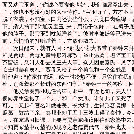
面又劝宝玉道：“你诚心要撵他也好，我们都愿意出去，
了，你也不愁没有好的来伏侍你。”宝玉听了，方才不言
脱了衣裳，不知宝玉口内还说些什么，只觉口齿缠绵，眉
下。袭人摘下那“通灵宝玉”来，用绢子包好，在褥子底
他的脖子。那宝玉到枕就睡着了。彼时李嬷嬷等已进来了
前，只悄悄的打听睡着了，方放心散去。

　　次日醒来，就有人回：“那边小蓉大爷带了秦钟来拜
拜见贾母。贾母见秦钟形容标致，举止温柔，堪陪宝玉读
茶留饭，又叫人带去见王夫人等。众人因爱秦氏，见了秦
临去时都有表礼。贾母又给了一个荷包和一个金魁星，取
咐他道：“你家住的远，或一时冷热不便，只管住在我们
处，别跟着那不长进的东西们学。”秦钟一一的答应，回
　　他父亲秦邦业现任营缮司郎中，年近七旬，夫人早亡
便向养生堂抱了一个儿子和一个女儿。谁知儿子又死了，
可儿，又起个官名叫做兼美。长大时，生得形容袅娜，性
瓜葛，故结了亲。秦邦业却于五十三岁上得了秦钟，今年
南，在家温习旧课，正要与贾亲家商议附往他家塾中去。
又知贾家塾中司塾的乃现今之老儒贾代儒，秦钟此去，可