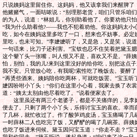
只说姨妈这里留住你。这妈妈，他又该拿我们来醒脾了！
他赌赌气，一面咕哝说：“别理那老货，咱们只管乐咱们
的为人，说道：“林姐儿，你别助着他了。你要劝他只怕
“我为什么助着他?——我也不犯着劝他。你这妈妈太小心
吃，如今在姨妈这里多吃了一口，想来也不妨事。必定姨
里吃，也未可知。”李嬷嬷听了，又是急，又是笑，说道
一句话来，比刀子还利害。”宝钗也忍不住笑着把黛玉腮
这个颦丫头一张嘴，叫人恨又不是，喜欢又不是。”薛姨
怕，别怕，我的儿!来到这里没好的给你吃，别把这点子
我不安。只管放心吃，有我呢!索性吃了晚饭去。要醉了
“再烫些酒来。姨妈陪你吃两杯，可就吃饭罢。”宝玉听
嬷因吩咐小丫头：“你们在这里小心着，我家去换了衣裳
道：“姨太太别由他尽着吃了。”说着便家去了。

　　这里虽还有两三个老婆子，都是不关痛痒的，见李妈
便去了。只剩了两个小丫头，乐得讨宝玉的喜欢。幸而薛
了几杯，就忙收过了。作了酸笋鸡皮汤，宝玉痛喝了几碗
一时薛林二人也吃完了饭，又酽酽的喝了几碗茶。薛姨妈
也吃了饭进来伺候。黛玉因问宝玉道：“你走不走？”宝玉