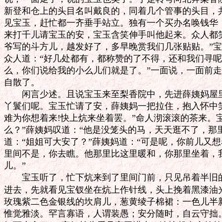
新登和仓上的头目名叫戴良的，同着几个管事的头目，共
见宝玉，赶忙都一齐垂手站立。独有一个买办名唤钱华，
来打千儿请宝玉的安，宝玉含笑伸手叫他起来。众人都笑
爷写的斗方儿，越发好了，多早晚赏我们几张贴贴。”宝玉
众人道：“好几处都有，都称赞的了不得，还和我们寻呢！
么，你们说给我的小么儿们就是了。”一面说，一面前走
自散了。

　　闲言少述。且说宝玉来至梨香院中，先进薛姨妈屋里
丫鬟们呢。宝玉忙请了安，薛姨妈一把拉住，抱入怀中笑
难为你想着来!快上炕来坐着罢。”命人沏滚滚的茶来。宝
么？”薛姨妈叹道：“他是没笼头的马，天天逛不了，那里
道：“姐姐可大安了？”薛姨妈道：“可是呢，你前儿又想
里间不是，你去瞧。他那里比这里暖和，你那里坐着，我
儿。”

　　宝玉听了，忙下炕来到了里间门前，只见吊着半旧的
进去，先就看见宝钗坐在炕上作针线，头上挽着黑漆油光
玫瑰紫二色金银线的坎肩儿，葱黄绫子棉裙：一色儿半新
惟觉雅淡。罕言寡语，人谓装愚；安分随时，自云守拙。