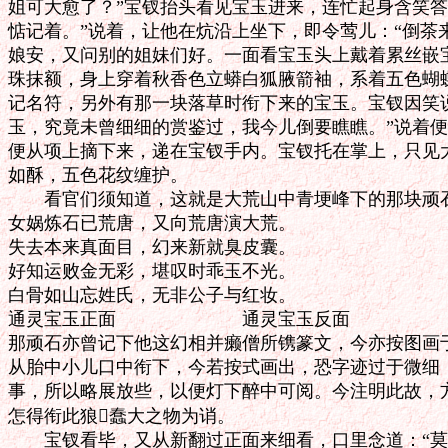
姐可大愈了？”宝钗抬头看见宝玉进来，连忙起身含笑答
惦记着。”说着，让他在炕沿上坐下，即令莺儿：“倒茶来
娘安，又问别的姐妹们好。一面看宝玉头上戴着累丝嵌宝
珠抹额，身上穿着秋香色立蟒白狐腋箭袖，系着五色蝴蝶
记名符，另外有那一块落草时衔下来的宝玉。宝钗因笑说
玉，究竟未曾细细的赏鉴过，我今儿倒要瞧瞧。”说着便
便从项上摘下来，递在宝钗手内。宝钗托在掌上，只见大
如酥，五色花纹缠护。

　　看官们须知道，这就是大荒山中青埂峰下的那块顽石
女娲炼石已荒唐，又向荒唐演大荒。

失去本来真面目，幻来新就臭皮囊。

好知运败金无彩，堪叹时乖玉不光。

白骨如山忘姓氏，无非公子与红妆。

通灵宝玉正面　　　　　　　通灵宝玉反面

那顽石亦曾记下他这幻相并癞僧所镌篆文，今亦按图画于
从胎中小儿口中衔下，今若按式画出，恐字迹过于微细，
事，所以略展放些，以便灯下醉中可阅。今注明此故，方
怎得衔此狼蠢大之物为诮。

　　宝钗看毕，又从新翻过正面来细看，口里念道：“莫