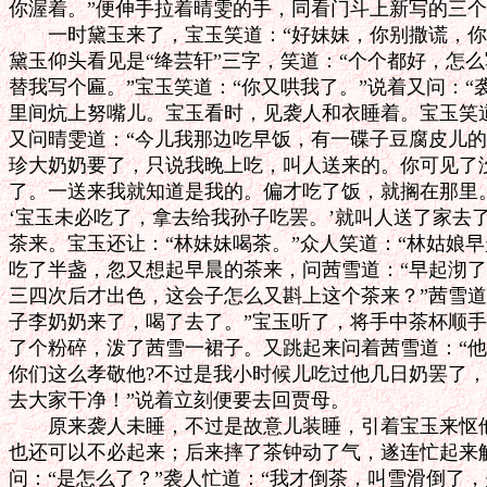
你渥着。”便伸手拉着晴雯的手，同看门斗上新写的三个
　　一时黛玉来了，宝玉笑道：“好妹妹，你别撒谎，你
黛玉仰头看见是“绛芸轩”三字，笑道：“个个都好，怎么
替我写个匾。”宝玉笑道：“你又哄我了。”说着又问：“袭
里间炕上努嘴儿。宝玉看时，见袭人和衣睡着。宝玉笑道：
又问晴雯道：“今儿我那边吃早饭，有一碟子豆腐皮儿的
珍大奶奶要了，只说我晚上吃，叫人送来的。你可见了没
了。一送来我就知道是我的。偏才吃了饭，就搁在那里。
‘宝玉未必吃了，拿去给我孙子吃罢。’就叫人送了家去了
茶来。宝玉还让：“林妹妹喝茶。”众人笑道：“林姑娘早
吃了半盏，忽又想起早晨的茶来，问茜雪道：“早起沏了
三四次后才出色，这会子怎么又斟上这个茶来？”茜雪道
子李奶奶来了，喝了去了。”宝玉听了，将手中茶杯顺手
了个粉碎，泼了茜雪一裙子。又跳起来问着茜雪道：“他是
你们这么孝敬他?不过是我小时候儿吃过他几日奶罢了，
去大家干净！”说着立刻便要去回贾母。

　　原来袭人未睡，不过是故意儿装睡，引着宝玉来怄他
也还可以不必起来；后来摔了茶钟动了气，遂连忙起来解
问：“是怎么了？”袭人忙道：“我才倒茶，叫雪滑倒了，