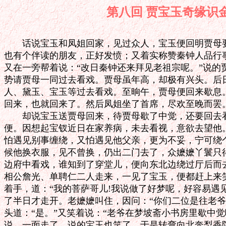
第八回 贾宝玉奇
　　话说宝玉和凤姐回家，见过众人，宝玉便回明贾母要
也有个伴读的朋友，正好发愤；又着实称赞秦钟人品行事
又在一旁帮着说：“改日秦钟还来拜见老祖宗呢。”说的
势请贾母一同过去看戏。贾母虽年高，却极有兴头。后日
人、黛玉、宝玉等过去看戏。至晌午，贾母便回来歇息。
回来，也就回来了。然后凤姐坐了首席，尽欢至晚而罢。
　　却说宝玉送贾母回来，待贾母歇了中觉，还要回去看
便。因想起宝钗近日在家养病，未去看视，意欲去望他。
怕遇见别事缠绕，又怕遇见他父亲，更为不妥，宁可绕个
候他换衣服，见不曾换，仍出二门去了，众嬷嬷丫鬟只得
边府中看戏，谁知到了穿堂儿，便向东北边绕过厅后而去
相公詹光、单聘仁二人走来，一见了宝玉，便都赶上来笑
着手，道：“我的菩萨哥儿!我说做了好梦呢，好容易遇见
了半日才走开。老嬷嬷叫住，因问：“你们二位是往老爷
头道：“是。”又笑着说：“老爷在梦坡斋小书房里歇中觉
说，一面走了，说的宝玉也笑了。于是转弯向北奔梨香院