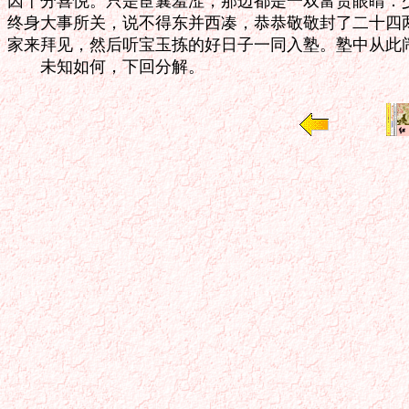
因十分喜悦。只是宦囊羞涩，那边都是一双富贵眼睛：少
终身大事所关，说不得东并西凑，恭恭敬敬封了二十四两
家来拜见，然后听宝玉拣的好日子一同入塾。塾中从此闹