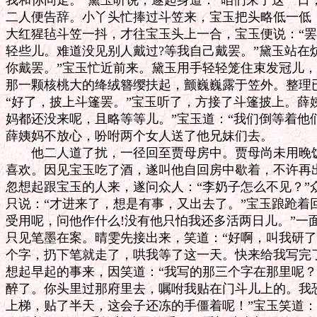
我和你同走。”黛玉听说，遂起身道：“咱们来了这一日，
二人便告辞。小丫头忙捧过斗笠来，宝玉把头略低一低，
大红猩毡斗笠一抖，才往宝玉头上一合，宝玉便说：“罢了
轻些儿。难道没见别人戴过?等我自己戴罢。”黛玉站在炕
你戴罢。”宝玉忙近前来。黛玉用手轻轻笼住束发冠儿，
那一颗核桃大的绛绒簪缨扶起，颤巍巍露于笠外。整理已
“好了，披上斗篷罢。”宝玉听了，方接了斗篷披上。薛姨
妈都还没来呢，且略等等儿。”宝玉道：“我们倒等着他们
薛姨妈不放心，吩咐两个女人送了他兄妹们去。

　　他二人道了扰，一径回至贾母房中。贾母尚未用晚饭
喜欢。因见宝玉吃了酒，遂叫他自回房中歇着，不许再出
忽想起跟宝玉的人来，遂问众人：“李奶子怎么不见？”
只说：“才进来了，想是有事，又出去了。”宝玉踉跄着回
受用呢，问他作什么!没有他只怕我还多活两日儿。”一
只见笔墨在案。晴雯先接出来，笑道：“好啊，叫我研了
个字，扔下笔就走了，哄我等了这一天。快来给我写完了
想起早起的事来，因笑道：“我写的那三个字在那里呢？”
醉了。你头里过那府里去，嘱咐我贴在门斗儿上的。我恐
上梯，贴了半天，这会子还冻的手僵着呢！”宝玉笑道：