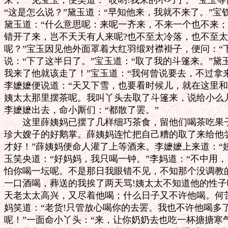
来，一见宝玉，便笑道：“哎哟!我来的不巧了。”宝玉等
“这是怎么说？”黛玉道：“早知他来，我就不来了。”宝钗
黛玉道：“什么意思呢：来呢一齐来，不来一个也不来；
错开了来，岂不天天有人来呢?也不至太冷落，也不至太
呢？”宝玉因见他外面罩着大红羽缎对襟褂子，便问：“下
说：“下了这半日了。”宝玉道：“取了我的斗篷来。”黛玉
我来了他就该走了！”宝玉道：“我何曾说要去，不过拿来
李嬷嬷便说道：“天又下雪，也要看时候儿，就在这里和
姨太太那里摆茶呢。我叫丫头去取了斗篷来，说给小么儿
李嬷嬷出去，命小厮们：“都散了罢。”

　　这里薛姨妈已摆了几样细巧茶食，留他们喝茶吃果子
珍大嫂子的好鹅掌。薛姨妈连忙把自己糟的取了来给他尝
才好！”薛姨妈便命人灌了上等酒来。李嬷嬷上来道：“姨
玉笑央道：“好妈妈，我只喝一钟。”李妈道：“不中用，
怕你喝一坛呢。不是那日我眼错不见，不知那个没调教的
一口酒喝，葬送的我挨了两天骂!姨太太不知道他的性子
天老太太高兴，又尽着他喝；什么日子又不许他喝。何苦
妈笑道：“老货!只管放心喝你的去罢。我也不许他喝多了
呢！”一面命小丫头：“来，让你奶奶去也吃一杯搪搪寒气