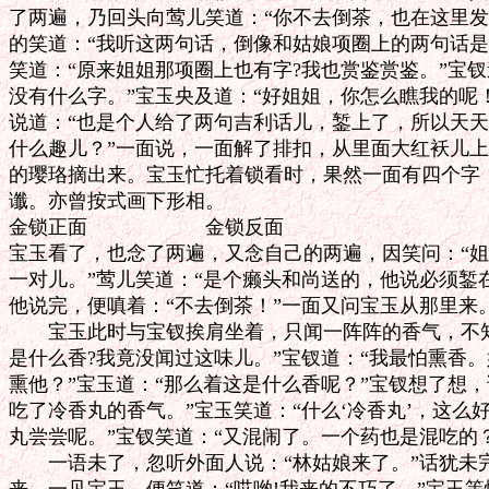
了两遍，乃回头向莺儿笑道：“你不去倒茶，也在这里发
的笑道：“我听这两句话，倒像和姑娘项圈上的两句话是
笑道：“原来姐姐那项圈上也有字?我也赏鉴赏鉴。”宝钗
没有什么字。”宝玉央及道：“好姐姐，你怎么瞧我的呢！
说道：“也是个人给了两句吉利话儿，錾上了，所以天天
什么趣儿？”一面说，一面解了排扣，从里面大红袄儿上
的璎珞摘出来。宝玉忙托着锁看时，果然一面有四个字，
谶。亦曾按式画下形相。

金锁正面　　　　　　金锁反面

宝玉看了，也念了两遍，又念自己的两遍，因笑问：“姐
一对儿。”莺儿笑道：“是个癞头和尚送的，他说必须錾在
他说完，便嗔着：“不去倒茶！”一面又问宝玉从那里来。
　　宝玉此时与宝钗挨肩坐着，只闻一阵阵的香气，不知
是什么香?我竟没闻过这味儿。”宝钗道：“我最怕熏香。
熏他？”宝玉道：“那么着这是什么香呢？”宝钗想了想，
吃了冷香丸的香气。”宝玉笑道：“什么‘冷香丸’，这么好
丸尝尝呢。”宝钗笑道：“又混闹了。一个药也是混吃的？”
　　一语未了，忽听外面人说：“林姑娘来了。”话犹未