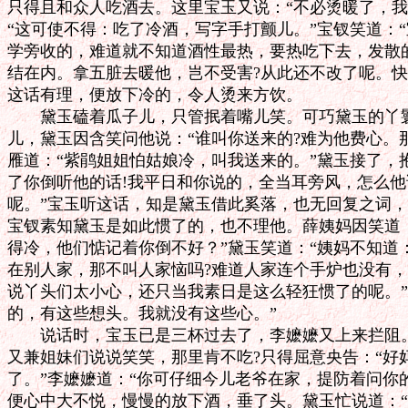
只得且和众人吃酒去。这里宝玉又说：“不必烫暖了，我
“这可使不得：吃了冷酒，写字手打颤儿。”宝钗笑道：“
学旁收的，难道就不知道酒性最热，要热吃下去，发散的
结在内。拿五脏去暖他，岂不受害?从此还不改了呢。快
这话有理，便放下冷的，令人烫来方饮。

　　黛玉磕着瓜子儿，只管抿着嘴儿笑。可巧黛玉的丫鬟
儿，黛玉因含笑问他说：“谁叫你送来的?难为他费心。那
雁道：“紫鹃姐姐怕姑娘冷，叫我送来的。”黛玉接了，抱
了你倒听他的话!我平日和你说的，全当耳旁风，怎么他
呢。”宝玉听这话，知是黛玉借此奚落，也无回复之词，
宝钗素知黛玉是如此惯了的，也不理他。薛姨妈因笑道：
得冷，他们惦记着你倒不好？”黛玉笑道：“姨妈不知道
在别人家，那不叫人家恼吗?难道人家连个手炉也没有，
说丫头们太小心，还只当我素日是这么轻狂惯了的呢。”
的，有这些想头。我就没有这些心。”

　　说话时，宝玉已是三杯过去了，李嬷嬷又上来拦阻。
又兼姐妹们说说笑笑，那里肯不吃?只得屈意央告：“好
了。”李嬷嬷道：“你可仔细今儿老爷在家，提防着问你的
便心中大不悦，慢慢的放下酒，垂了头。黛玉忙说道：“