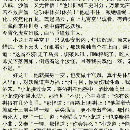
八戒、沙僧，又无音信！”他只捱到二更时分，万籁无声
若不救唐僧，这功果休矣!休矣！”他忍不住，顿绝缰绳
化，依然化作龙。驾起乌云，直上九霄空里观看。有诗为
三藏西来拜世尊，途中偏有恶妖氛。

今霄化虎灾难脱，白马垂缰救主人。

　　小龙王在半空里，只见银安殿内，灯烛辉煌。原来那
蜡烛。低下云头，仔细看处，那妖魔独自个在上面，逼法
道：“这厮不济!走了马脚，识破风汛，匾秤铊了。吃人
师父下落何如，倒遇着这个泼怪。且等我去戏他一戏。若
不迟。”

　　好龙王，他就摇身一变，也变做个宫娥。真个身体轻
入里面，对妖魔道声万福：“驸马啊，你莫伤我性命，我来
酒来。”小龙接过壶来，将酒斟在他盏中，酒比锺高出三
小龙使的“逼水法”。那怪见了不识，心中喜道：“你有这般
斟得有几分高哩。”那怪道：“再斟上!再斟上！”他举着
就如十三层宝塔一般，尖尖满满，更不漫出些须。那怪物
着死人，吃了一口。道：“会唱么？”小龙道：“也略晓得
小曲，又奉了一锺。那怪道：“你会舞么？”小龙道：“也