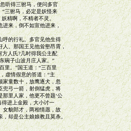
忽听得三驸马，便问多官

“三驸马，必定是妖怪来

，妖精啊，不精者不灵。

进来，倒不如宣他进来，

呼的行礼。多官见他生得

人。那国王见他耸壑昂霄，

方人氏?几时得我公主配

东碗子山波月庄人家。”

里。”国王道：“三百里

，虚情假意的答道：“主

家童数十，放鹰逐犬，忽

兜弓一箭，射倒猛虎，将

那里人家，他更不曾题‘公

得进上金殿，大小讨一

女貌郎才，两相情愿，故

，却是公主娘娘教且莫杀。
