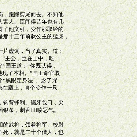
，跑蹄剪尾而去。不知他

害人。臣闻得昔年也有几

了他文引，变作那取经的

那十三年前驮公主的猛虎，

片虚词，当了真实。道：

“主公，臣在山中，吃

”国王道：“你既认得，

现了本相。”国王命官取

“黑眼定身法”。念了咒

隐在殿上，真个变作一只

钩弯锋利。锯牙包口，尖

银条，刺舌喷恶气。

的武将，领着将军、校尉

死，就是二十个僧人，也
