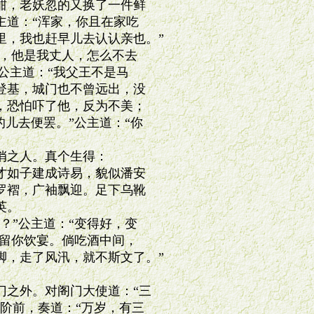
，老妖忽的又换了一件鲜

道：“浑家，你且在家吃

，我也赶早儿去认认亲也。”

，他是我丈人，怎么不去

公主道：“我父王不是马

基，城门也不曾远出，没

恐怕吓了他，反为不美；

儿去便罢。”公主道：“你

之人。真个生得：

如子建成诗易，貌似潘安

褶，广袖飘迎。足下乌靴

。

”公主道：“变得好，变

留你饮宴。倘吃酒中间，

，走了风汛，就不斯文了。”

之外。对阁门大使道：“三

阶前，奏道：“万岁，有三
