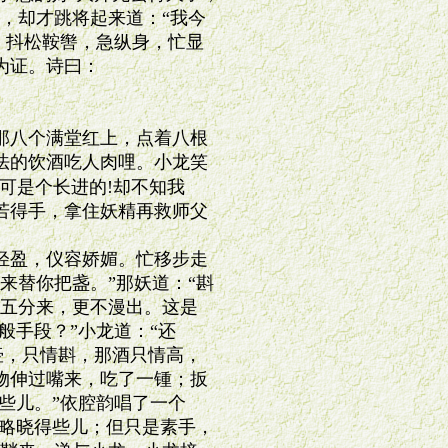
，却才跳将起来道：“我今

，抖松鞍辔，急纵身，忙显

证。诗曰：

八个满堂红上，点着八根

的饮酒吃人肉哩。小龙笑

可是个长进的!却不知我

得手，拿住妖精再救师父

盈，仪容娇媚。忙移步走

替你把盏。”那妖道：“斟

五分来，更不漫出。这是

手段？”小龙道：“还

壶，只情斟，那酒只情高，

伸过嘴来，吃了一锺；扳

些儿。”依腔韵唱了一个

略晓得些儿；但只是素手，
