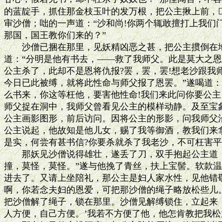
的蓝靛手，抓住那金枝玉叶的发万根，把公主揪上前，
审沙僧；咄的一声道：“沙和尚!你两个辄敢擅打上我们
那国，国王教你们来的？”

　　沙僧已捆在那里，见妖精凶恶之甚，把公主掼倒在地
道：“分明是他有书去，——救了我师父。此是莫大之恩
公主杀了，此却不是恩将仇报?罢，罢，罢!想老沙跟我
今日已此被缚，就将此性命与师父报了恩罢。”遂喝道：“
么书来，你这等枉他，要害他性命!我们来此问你要公主
师父捉在洞中，我师父曾看见公主的模样动静。及至宝象
公主画影图形，前后访问。因将公主的形影，问我师父沿
公主说起，他故知是他儿女，赐了我等御酒，教我们来拿
是实，何尝有甚书信?你要杀就杀了我老沙，不可枉害平人
　　那妖见沙僧说得雄壮，遂丢了刀，双手抱起公主道：
撞，莫怪，莫怪。”遂与他挽了青丝，扶上宝髻。软款温
进去了。又请上坐陪礼，那公主是妇人家水性，见他错敬
啊，你若念夫妇的恩爱，可把那沙僧的绳子略放松些儿。
把沙僧解了绳子，锁在那里。沙僧见解缚锁住，立起来，
人方便，自己方便。’我若不方便了他，他怎肯教把我松放