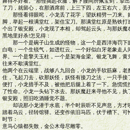
舞得不好看。”那怪揭起衣服，解下腰间所佩宝剑，掣出
了刀，就留心，在那酒席前，上三下四，左五右六，丢开
　　那怪看得眼咤，小龙丢了花字，望妖精劈一刀来。好
脚，举起一根满堂红，架住宝刀。那满堂红原是熟铁打造
个出了银安殿，小龙现了本相，却驾起云头，与那妖魔在
黑地里好杀!怎见得：

　　那一个是碗子山生成的怪物，这一个是西洋海罚下的
白电；一个生锐气，如迸红云。一个好似白牙老象走人间
界。一个是擎天玉柱，一个是架海金梁。银龙飞舞，黄鬼
往来不歇满堂红。

他两个在云端里，战够八九回合，小龙的手软筋麻，老魔
住，飞起刀去，砍那妖怪，妖怪有接刀之法，一只手接了
便打，小龙措手不及，被他把后腿上着了一下。急慌慌按
了性命。小龙一头钻下水去。那妖魔赶来寻他不见，执了
银安殿，照旧吃酒睡觉不题。

　　却说那小龙潜于水底，半个时辰听不见声息，方才咬
踏着乌云，径转馆驿。还变作依旧马匹，伏于槽下。可怜
时节：

意马心猿都失散，金公木母尽雕零。
