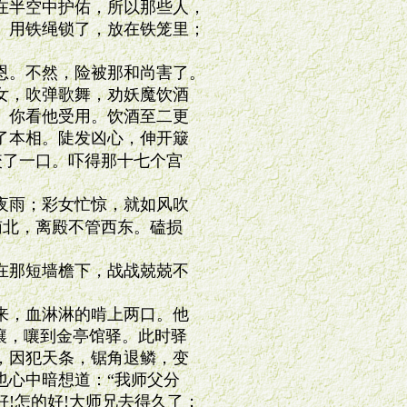
半空中护佑，所以那些人，

用铁绳锁了，放在铁笼里；

。不然，险被那和尚害了。

，吹弹歌舞，劝妖魔饮酒

你看他受用。饮酒至二更

本相。陡发凶心，伸开簸

了一口。吓得那十七个宫

雨；彩女忙惊，就如风吹

北，离殿不管西东。磕损

那短墙檐下，战战兢兢不

，血淋淋的啃上两口。他

嚷，嚷到金亭馆驿。此时驿

因犯天条，锯角退鳞，变

心中暗想道：“我师父分

怎的好!大师兄去得久了；
