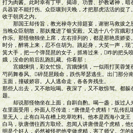
打为肉酱。此时幸有丁甲、揭谛、功曹、护教诸神，暗在
兵器皆不能打伤。众臣嚷到天晚，才把那虎活活的捉了。
收于朝房之内。

　　那国王却传旨，教光禄寺大排筵宴，谢驸马救拔之恩
当晚众臣朝散，那妖魔进了银安殿。又选十八个宫娥彩女
作乐。那怪物独坐上席，左右排列的，都是那艳质娇姿。
时分，醉将上来，忍不住胡为。跳起身，大笑一声，现了
箕大手，把一个弹琵琶的女子，抓将过来，咋的把头咬
娥，没命的前后乱跑乱藏。你看那：

　　宫娥悚惧，彩女忙惊。宫娥悚惧，一似雨打芙蓉笼夜
芍药舞春风。碎琵琶顾命，跌伤琴瑟逃生。出门那分南
玉面，撞破娇容。人人逃命走，各各奔残生。

那些人出去，又不敢吆喝。夜深了，又不敢惊驾。都躲在
题。

　　却说那怪物坐在上面，自斟自酌。喝一盏，扳过人来
在里面受用，外面人尽传道：“唐僧是个虎精！”乱传乱
里无人，止有白马在槽上吃草吃料。他本是西海小龙王，
白马，驮唐僧往西方取经。忽闻人讲唐僧是个虎精，他也
明是个好人，必然被怪把他变做虎精，害了师父。怎的好!