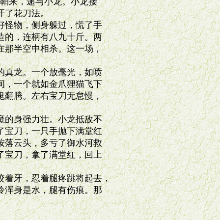
鞘来，递与小龙。小龙接

了花刀法。

怪物，侧身躲过，慌了手

的，连柄有八九十斤。两

那半空中相杀。这一场，

真龙。一个放毫光，如喷

，一个就如金爪狸猫飞下

翻腾。左右宝刀无怠慢，

的身强力壮。小龙抵敌不

宝刀，一只手抛下满堂红

落云头，多亏了御水河救

宝刀，拿了满堂红，回上

着牙，忍着腿疼跳将起去，

浑身是水，腿有伤痕。那
