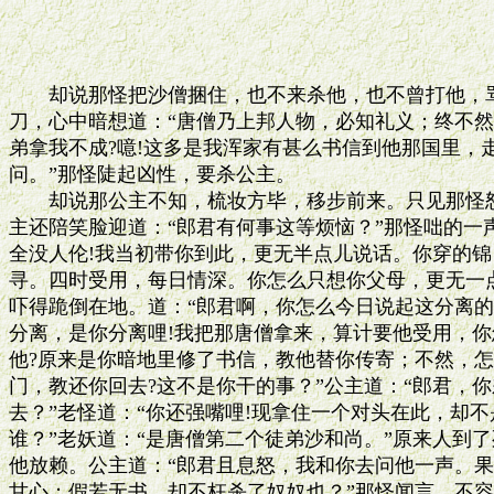
　　却说那怪把沙僧捆住，也不来杀他，也不曾打他，骂
刀，心中暗想道：“唐僧乃上邦人物，必知礼义；终不然
弟拿我不成?噫!这多是我浑家有甚么书信到他那国里，走
问。”那怪陡起凶性，要杀公主。

　　却说那公主不知，梳妆方毕，移步前来。只见那怪怒
主还陪笑脸迎道：“郎君有何事这等烦恼？”那怪咄的一声
全没人伦!我当初带你到此，更无半点儿说话。你穿的锦
寻。四时受用，每日情深。你怎么只想你父母，更无一点
吓得跪倒在地。道：“郎君啊，你怎么今日说起这分离的话
分离，是你分离哩!我把那唐僧拿来，算计要他受用，你
他?原来是你暗地里修了书信，教他替你传寄；不然，怎
门，教还你回去?这不是你干的事？”公主道：“郎君，你
去？”老怪道：“你还强嘴哩!现拿住一个对头在此，却不是
谁？”老妖道：“是唐僧第二个徒弟沙和尚。”原来人到了
他放赖。公主道：“郎君且息怒，我和你去问他一声。果
甘心；假若无书，却不枉杀了奴奴也？”那怪闻言，不容