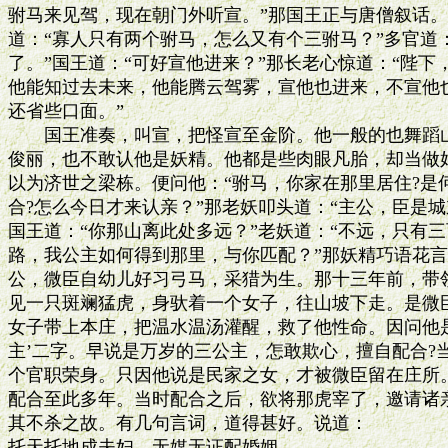
驸马来见驾，现在朝门外听宣。”那国王正与唐僧叙话。
道：“寡人只有两个驸马，怎么又有个三驸马？”多官道：
了。”国王道：“可好宣他进来？”那长老心惊道：“陛下
他能知过去未来，他能腾云驾雾，宣他也进来，不宣他也
还省些口面。”

　　国王准奏，叫宣，把怪宣至金阶。他一般的也舞蹈山
俊丽，也不敢认他是妖精。他都是些肉眼凡胎，却当做好
以为济世之梁栋。便问他：“驸马，你家在那里居住?是何
合?怎么今日才来认亲？”那老妖叩头道：“主公，臣是城
国王道：“你那山离此处多远？”老妖道：“不远，只有三百
路，我公主如何得到那里，与你匹配？”那妖精巧语花言
公，微臣自幼儿好习弓马，采猎为生。那十三年前，带领
见一只斑斓猛虎，身驮着一个女子，往山坡下走。是微臣
女子带上本庄，把温水温汤灌醒，救了他性命。因问他是
主’二字。早说是万岁的三公主，怎敢欺心，擅自配合?当
个官职荣身。只因他说是民家之女，才被微臣留在庄所。
配合至此多年。当时配合之后，欲将那虎宰了，邀请诸亲
其不杀之故。有几句言词，道得甚好。说道：

托天托地成夫妇，无媒无证配婚姻。
