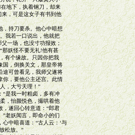
在地下，执着钢刀，却来

门来，可是这女子有书到他

，持刀要杀。他心中暗想

。我若一口说出，他就把

师父一场，也没寸功报效；

那妖怪不要无礼!他有甚

，有个缘故。只因你把我

国，倒换关文，那皇帝将

途可曾看见，我师父遂将

你，要他公主还宫。此情

，大亏天理！”

“是我一时粗卤，多有冲

柔，怡颜悦色，撮哄着他

，遂回心转意道：“郎君

”老妖闻言，即命小的们

心中暗喜道：“古人云：‘与

松放。”
