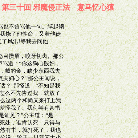
第三十回 邪魔侵正法 意马忆心猿
也不曾骂他一句。绰起钢

我饶了他性命，又着他徒

了风汛!等我去问他一

目攒眉，咬牙切齿。那公

骂道：“你这狗心贱妇，

，戴的金，缺少东西我去

夫妇心？”那公主闻说，

？”那怪道：“不知是我

怎么不先告过我，就放了

么这两个和尚又来打上我

差怪我了。我何尝有甚书

证见？”公主道：“是

死处，谁肯认死，只得与

然有书，就打死了，我也

分说，轮开一只簸箕大小
