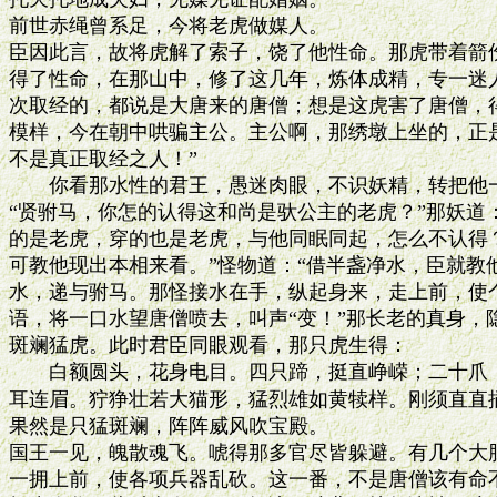
前世赤绳曾系足，今将老虎做媒人。

臣因此言，故将虎解了索子，饶了他性命。那虎带着箭伤
得了性命，在那山中，修了这几年，炼体成精，专一迷人
次取经的，都说是大唐来的唐僧；想是这虎害了唐僧，得
模样，今在朝中哄骗主公。主公啊，那绣墩上坐的，正是
不是真正取经之人！”

　　你看那水性的君王，愚迷肉眼，不识妖精，转把他一
“贤驸马，你怎的认得这和尚是驮公主的老虎？”那妖道：
的是老虎，穿的也是老虎，与他同眠同起，怎么不认得？
可教他现出本相来看。”怪物道：“借半盏净水，臣就教他
水，递与驸马。那怪接水在手，纵起身来，走上前，使个
语，将一口水望唐僧喷去，叫声“变！”那长老的真身，
斑斓猛虎。此时君臣同眼观看，那只虎生得：

　　白额圆头，花身电目。四只蹄，挺直峥嵘；二十爪，
耳连眉。狞狰壮若大猫形，猛烈雄如黄犊样。刚须直直插
果然是只猛斑斓，阵阵威风吹宝殿。

国王一见，魄散魂飞。唬得那多官尽皆躲避。有几个大胆
一拥上前，使各项兵器乱砍。这一番，不是唐僧该有命不