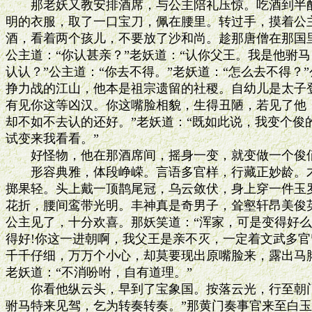
　　那老妖又教安排酒席，与公主陪礼压惊。吃酒到半酣
明的衣服，取了一口宝刀，佩在腰里。转过手，摸着公主
酒，看着两个孩儿，不要放了沙和尚。趁那唐僧在那国里
公主道：“你认甚亲？”老妖道：“认你父王。我是他驸马
认认？”公主道：“你去不得。”老妖道：“怎么去不得？”
挣力战的江山，他本是祖宗遗留的社稷。自幼儿是太子登
有见你这等凶汉。你这嘴脸相貌，生得丑陋，若见了他，
却不如不去认的还好。”老妖道：“既如此说，我变个俊的
试变来我看看。”

　　好怪物，他在那酒席间，摇身一变，就变做一个俊俏
　　形容典雅，体段峥嵘。言语多官样，行藏正妙龄。才
掷果轻。头上戴一顶鹊尾冠，乌云敛伏，身上穿一件玉罗
花折，腰间鸾带光明。丰神真是奇男子，耸壑轩昂美俊英
公主见了，十分欢喜。那妖笑道：“浑家，可是变得好么？
得好!你这一进朝啊，我父王是亲不灭，一定着文武多官
千千仔细，万万个小心，却莫要现出原嘴脸来，露出马脚
老妖道：“不消吩咐，自有道理。”

　　你看他纵云头，早到了宝象国。按落云光，行至朝门
驸马特来见驾，乞为转奏转奏。”那黄门奏事官来至白玉