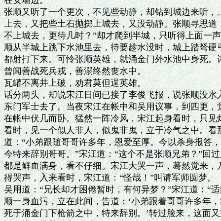
在女墙边。

张顺又听了一个更次，不见些动静，却钻到城边来听，上
上去，又把些土石抛掷上城去，又没动静。张顺寻思道：
不上城去，更待几时？”却才爬到半城，只听得上面一声
顺从半城上跳下水池里去，待要趁水没时，城上踏弩硬弓
都射打下来。可怜张顺英雄，就涌金门外水池中身死。诗
曾闻善战死兵戎，善溺终然丧水中。

瓦罐不离井上破，劝君莫但逞英雄。

话分两头，却说宋江日间已接了李俊飞报，说张顺没水入
东门军士去了。当夜宋江在帐中和吴用议事，到四更，觉
在帐中伏几而卧。猛然一阵冷风，宋江起身看时，只见灯
看时，见一个似人非人，似鬼非鬼，立于冷气之中。看那
道：“小弟跟随哥哥许多年，恩爱至厚。今以杀身报答，
今特来辞别哥哥。”宋江道：“这个不是张顺兄弟？”回过
都是鲜血满身，看不仔细。宋江大哭一声，蓦然觉来，乃
得哭声，入来看时，宋江道：“怪哉！”叫请军师圆梦。

吴用道：“兄长却才困倦暂时，有何异梦？”宋江道：“适
顺一身血污，立在此间，告道：‘小弟跟着哥哥许多年，
死于涌金门下枪箭之中，特来辞别。’转过脸来，这面又