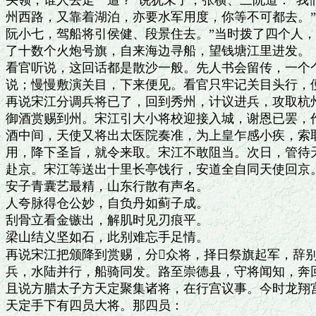
头领，谁人去走一遭？”说犹未了，张横、三阮道：“我们
州西路，又靠着湖泊，亦要水军用度，你等不可都去。”
阮小七，驾船将引侯健、段景住去。”当时拨了四个人，
了十数个火炮号旗，自来海边寻船，望钱塘江里进发。

看官听说，这回话都是散沙一般。先人书会留传，一个个
说；慢慢敷演关目，下来便见。看官只牢记关目头行，便
再说宋江分调兵将已了，回到秀州，计议进兵，攻取杭州
御酒赏赐到州。宋江引大小将校迎接入城，谢恩已罢，作
酒中间，天使又将出太医院奏准，为上皇乍感小疾，索取
用，降下圣旨，就令来取。宋江不敢阻当。次日，管待天
赴京。宋江等送出十里长亭饯行，安道全自同天使回京。
安子青囊艺最精，山东行散有声名。

人夸脉得仓公妙，自负丹如蓟子成。

刮骨立看金镞出，解肌时见刃痕平。

梁山结义坚如石，此别难忘手足情。

再说宋江把颁降到赏赐，分众将，择日祭旗起军，辞别
兵，水陆并行，船骑同发。路至崇德县，守将闻知，奔回
且说方腊太子方天定聚集诸将，在行宫议事。今时龙翔宫
天定手下有四员大将。那四员：
