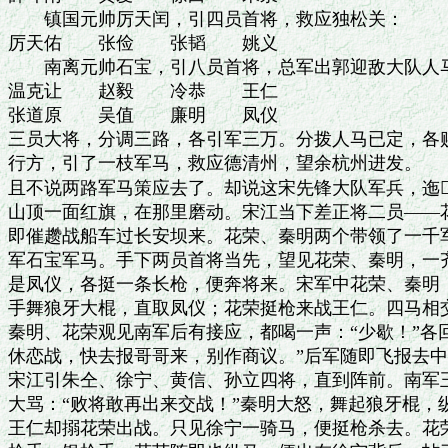
　　镇国元帅厉天闰，引四员首将，救应独松关：

厉天佑　　张俭　　张韬　　姚义

　　南离元帅石宝，引八员首将，总军出郭迎敌大队人马
温克让　　赵毅　　冷恭　　王仁

张道原　　吴值　　廉明　　凤仪

三员大将，分调三路，各引军三万。分拨人马已定，各赐
行方，引了一枝军马，救应德清州，望余杭州进发。

且不说两路军马策应去了。却说这宋先锋大队军兵，迤
山顶一面红旗，在那里磨动。宋江当下差正将二员——花
即催趱战船车过长安坝来。花荣、秦明两个带领了一千军
军石宝军马。手下两员首将当先，望见花荣、秦明，一齐
是凤仪，各挺一条长枪，便奔将来。宋军中花荣、秦明，
手舞狼牙大棍，直取凤仪；花荣挺枪来战王仁。四马相交
秦明、花荣观见南军后有接应，都喝一声：“少歇！”各回
休恋战，快去报哥哥来，别作商议。”后军随即飞报去中
宋江引朱仝、徐宁、黄信、孙立四将，直到阵前。南军王
大骂：“败将敢再出来交战！”秦明大怒，舞起狼牙棍，
王仁却搦花荣出战。只见徐宁一骑马，便挺枪杀去。花荣