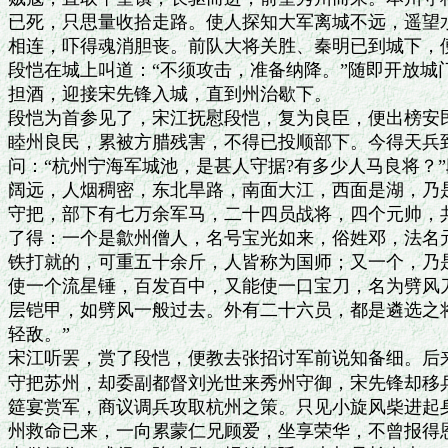
已死，只思量收拾走路。使人探知大军离城不远，遥望水
相连，吓得魂消胆丧。前队大将关胜、秦明已到城下，便
段恺在城上叫道：“不须攻击，准备纳降。”随即开放城
担酒，迎接宋先锋入城，直到州治歇下。

段恺为首参见了，宋江抚慰段恺，复为良臣，便出榜安民
睦州良民，累被方腊残害，不得已投顺部下。今得天兵到
问：“杭州宁海军城池，是甚人守据?有多少人马良将？”
阔远，人烟稠密，东北旱路，南面大江，西面是湖，乃是
守把，部下有七万余军马，二十四员战将，四个元帅，共
了得：一个是歙州僧人，名号宝光如来，俗姓邓，法名元
铁打就的，可重五十余斤，人皆称为国师；又一个，乃是
使一个流星锤，百发百中，又能使一口宝刀，名为劈风刀
层铠甲，如劈风一般过去。外有二十六员，都是遴选之将
轻敌。”

宋江听罢，赏了段恺，便教去张招讨军前说知备细。后来
守把苏州，却委副都督刘光世来秀州守御，宋先锋却移兵
筵宴赏军，商议调兵攻取杭州之策。只见小旋风柴进起身
州救命已来，一向累蒙仁兄顾爱，坐享荣华，不曾报得恩