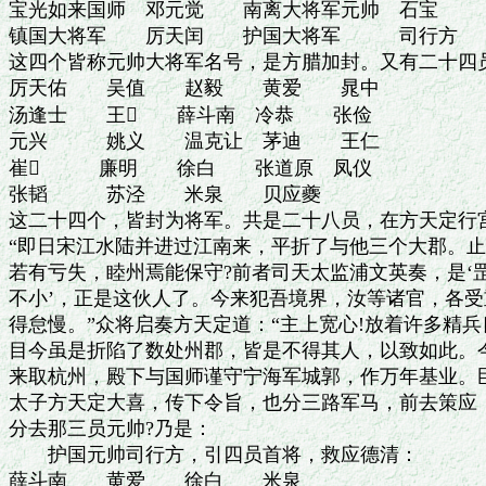
宝光如来国师　邓元觉　　南离大将军元帅　石宝

镇国大将军　　厉天闰　　护国大将军　　　司行方

这四个皆称元帅大将军名号，是方腊加封。又有二十四员
厉天佑　　吴值　　赵毅　　黄爱　　晁中

汤逢士　　王　　薛斗南　冷恭　　张俭

元兴　　　姚义　　温克让　茅迪　　王仁

崔　　　廉明　　徐白　　张道原　凤仪

张韬　　　苏泾　　米泉　　贝应夔

这二十四个，皆封为将军。共是二十八员，在方天定行宫
“即日宋江水陆并进过江南来，平折了与他三个大郡。止
若有亏失，睦州焉能保守?前者司天太监浦文英奏，是‘罡
不小’，正是这伙人了。今来犯吾境界，汝等诸官，各受
得怠慢。”众将启奏方天定道：“主上宽心!放着许多精兵
目今虽是折陷了数处州郡，皆是不得其人，以致如此。今
来取杭州，殿下与国师谨守宁海军城郭，作万年基业。臣
太子方天定大喜，传下令旨，也分三路军马，前去策应，
分去那三员元帅?乃是：

　　护国元帅司行方，引四员首将，救应德清：

薛斗南　　黄爱　　徐白　　米泉
