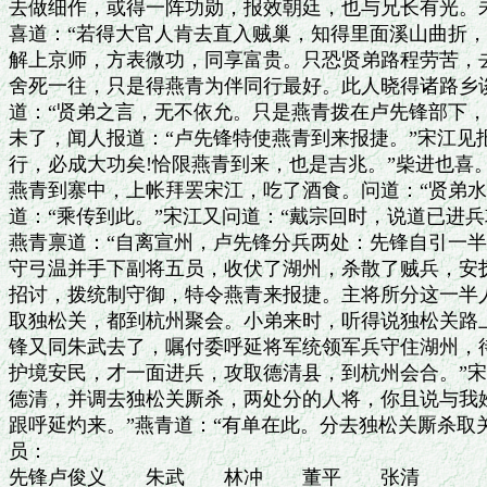
去做细作，或得一阵功勋，报效朝廷，也与兄长有光。未
喜道：“若得大官人肯去直入贼巢，知得里面溪山曲折，
解上京师，方表微功，同享富贵。只恐贤弟路程劳苦，去
舍死一往，只是得燕青为伴同行最好。此人晓得诸路乡谈
道：“贤弟之言，无不依允。只是燕青拨在卢先锋部下，
未了，闻人报道：“卢先锋特使燕青到来报捷。”宋江见报
行，必成大功矣!恰限燕青到来，也是吉兆。”柴进也喜。
燕青到寨中，上帐拜罢宋江，吃了酒食。问道：“贤弟水路
道：“乘传到此。”宋江又问道：“戴宗回时，说道已进兵
燕青禀道：“自离宣州，卢先锋分兵两处：先锋自引一半
守弓温并手下副将五员，收伏了湖州，杀散了贼兵，安抚
招讨，拨统制守御，特令燕青来报捷。主将所分这一半人
取独松关，都到杭州聚会。小弟来时，听得说独松关路上
锋又同朱武去了，嘱付委呼延将军统领军兵守住湖州，待
护境安民，才一面进兵，攻取德清县，到杭州会合。”宋
德清，并调去独松关厮杀，两处分的人将，你且说与我姓
跟呼延灼来。”燕青道：“有单在此。分去独松关厮杀取
员：

先锋卢俊义　　朱武　　林冲　　董平　　张清
