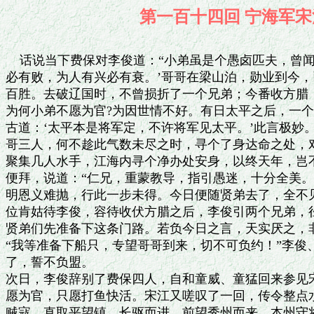
第一百十四回 宁海
    话说当下费保对李俊道：“小弟虽是个愚卤匹夫，曾闻
必有败，为人有兴必有衰。’哥哥在梁山泊，勋业到今，
百胜。去破辽国时，不曾损折了一个兄弟；今番收方腊，
为何小弟不愿为官?为因世情不好。有日太平之后，一个
古道：‘太平本是将军定，不许将军见太平。’此言极妙。
哥三人，何不趁此气数未尽之时，寻个了身达命之处，对
聚集几人水手，江海内寻个净办处安身，以终天年，岂不
便拜，说道：“仁兄，重蒙教导，指引愚迷，十分全美。
明恩义难抛，行此一步未得。今日便随贤弟去了，全不见
位肯姑待李俊，容待收伏方腊之后，李俊引两个兄弟，径
贤弟们先准备下这条门路。若负今日之言，天实厌之，非
“我等准备下船只，专望哥哥到来，切不可负约！”李俊
了，誓不负盟。

次日，李俊辞别了费保四人，自和童威、童猛回来参见宋
愿为官，只愿打鱼快活。宋江又嗟叹了一回，传令整点水
贼寇，直取平望镇，长驱而进，前望秀州而来。本州守将