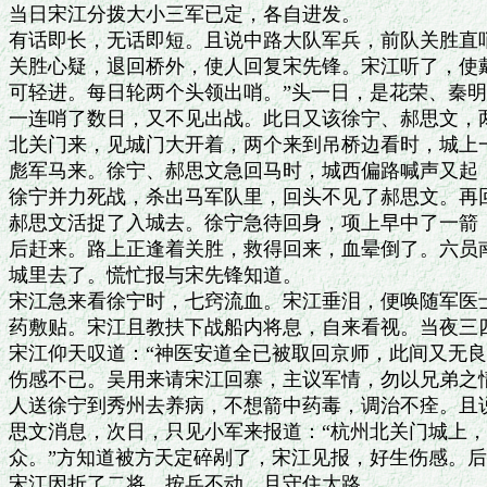
当日宋江分拨大小三军已定，各自进发。

有话即长，无话即短。且说中路大队军兵，前队关胜直哨
关胜心疑，退回桥外，使人回复宋先锋。宋江听了，使戴
可轻进。每日轮两个头领出哨。”头一日，是花荣、秦明
一连哨了数日，又不见出战。此日又该徐宁、郝思文，两
北关门来，见城门大开着，两个来到吊桥边看时，城上一
彪军马来。徐宁、郝思文急回马时，城西偏路喊声又起，
徐宁并力死战，杀出马军队里，回头不见了郝思文。再回
郝思文活捉了入城去。徐宁急待回身，项上早中了一箭，
后赶来。路上正逢着关胜，救得回来，血晕倒了。六员南
城里去了。慌忙报与宋先锋知道。

宋江急来看徐宁时，七窍流血。宋江垂泪，便唤随军医士
药敷贴。宋江且教扶下战船内将息，自来看视。当夜三四
宋江仰天叹道：“神医安道全已被取回京师，此间又无良
伤感不已。吴用来请宋江回寨，主议军情，勿以兄弟之情
人送徐宁到秀州去养病，不想箭中药毒，调治不痊。且说
思文消息，次日，只见小军来报道：“杭州北关门城上，
众。”方知道被方天定碎剐了，宋江见报，好生伤感。后
宋江因折了二将，按兵不动，且守住大路。
