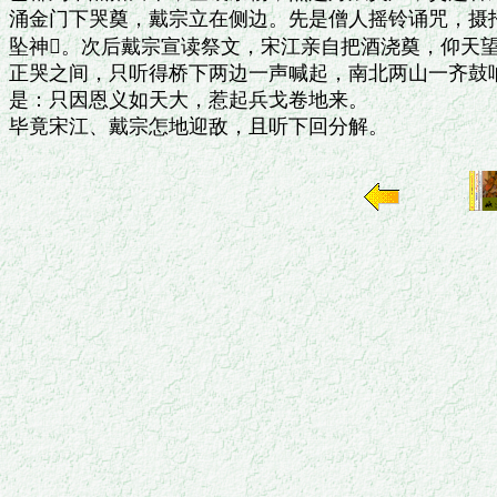
涌金门下哭奠，戴宗立在侧边。先是僧人摇铃诵咒，摄招
坠神。次后戴宗宣读祭文，宋江亲自把酒浇奠，仰天望
正哭之间，只听得桥下两边一声喊起，南北两山一齐鼓响
是：只因恩义如天大，惹起兵戈卷地来。
