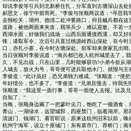
却说李俊等引兵到北新桥住扎，分军直到古塘深山去处探
郝思文，徐宁中箭而死。”李俊与张顺商议道：“寻思我
去独松关，湖州、德清二处冲要路口，抑且贼兵都在这里
道路，被他两面来夹攻，我等兵少，难以迎敌。不若一发
西湖水面，好做我们战场；山西后面通接西溪，却又好做
锋，请取军令。次后引兵直过桃源岭西山深处，在今时灵
口，亦扎小寨，在今时古塘深处。前军却来唐家瓦出哨。
当日张顺对李俊说道：“南兵都已收入杭州城里去了，我
久，不见出战，只在山里，几时能够获功?小弟今欲从湖
入城去，放火为号，哥哥便可进兵取他水门。就报与主将
李俊道：“此计虽好，恐兄弟独力难成。”张顺道：“便把
年好情分，也不多了。”李俊道：“兄弟且慢去，待我先报
张顺道：“我这里一面行事，哥哥一面使人去报。比及兄
自知了。”

当晚，张顺身边藏了一把蓼叶尖刀，饱吃了一顿酒食，来
青山，一湖绿水，远望城郭，四座禁门，临着湖岸。那四
清波门、钱湖门。看官听说：原来这杭州旧宋以前，唤做
杭州宁海军，设立十座城门：东有菜市门、荐桥门；南有