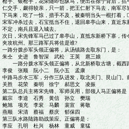
枪手、银枪手，花荣随即也纵马，便出在徐宁背后，拈弓
仁交手，觑得较亲，只一箭，把王仁射下马去，南军尽皆
下马来，吃了一惊，措手不及，被秦明当头一棍打着，
宋军冲杀过去，石宝抵当不住，退回皋亭山来，直近东新
不定，南兵且退入城去。

次日，宋先锋军马已过了皋亭山，直抵东新桥下寨，传令
夹攻杭州。那三路军兵将佐是谁?

一路分拨步军头领正偏将，从汤镇路去取东门，是：

朱仝　史进　鲁智深　武松　王英　扈三娘

　　一路分拨水军头领正偏将，从北新桥取古塘，截西路
李俊　张顺　阮小二　阮小五　孟康

中路马步水三军，分作三队进发，取北关门、艮山门。前
关胜　花荣　秦明　徐宁　郝思文　凌振

第二队总兵主将宋先锋、军师吴用，部领人马正偏将是：
戴宗　李逵　石秀　黄信　孙立　樊瑞

鲍旭　项充　李衮　马麟　裴宣　蒋敬

燕顺　宋清　蔡福　蔡庆　郁保四

第三队水路陆路助战策应。正偏将是：

李应　孔明　杜兴　杨林　童威　童猛
