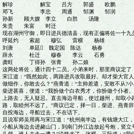
解珍　　　　　解宝　　吕方　　郭盛　　欧鹏

邓飞　　　　　李忠　　周通　　邹渊　　邹润

孙新　　顾大嫂　李立　　白胜　　汤隆

朱贵　　朱富　　时迁

现在湖州守御，即日进兵德清县，现有正偏将佐一十九员
呼延灼　　索超　　穆弘　　雷横　　杨雄

刘唐　　　单廷　魏定国　陈达　　杨春

薛永　　　杜迁　　穆春　　李云　　石勇

龚旺　　　丁得孙　张青　　孙二娘

这两处将佐，通计四十二员。小弟来时，那里商议定了，
宋江道：“既然如此，两路进兵攻取最好。却才柴大官人
做细作，你敢去么？”燕青道：“主帅差遣，安敢不从?小
柴进甚喜，便道：“我扮做个白衣秀才，你扮做个仆者。
上路去，无人疑忌。直去海边寻船，使过越州，却取小路
路，取睦州不远了。”商议已定，择一日，柴进、燕青辞
自投海边，寻船过去，不在话下。

且说军师吴用再与宋江道：“杭州南半边，有钱塘大江，
小船从海边去进赭山门，到南门外江边放起号炮，竖立号