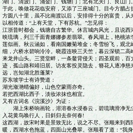
湖门、清波门、涌金门、钱塘门；北有北关门、艮山门。
于此，唤做花花临安府，又添了三座城门。目今方腊占据
方圆八十里，虽不比南渡以后，安排得十分的富贵，从来
以相传道：“上有天堂，下有苏杭。”怎见得：

江浙昔时都会，钱塘自古繁华。休言城内风光，且说西湖
映琉璃，列三千面青娜娜参差翡翠。春风湖上，艳桃浓李
莲似画。秋云涵如，看南国嫩菊堆金；冬雪纷飞，观北岭
细，六桥水碧响泠泠。晓霞连映三天竺，暮云深锁二高峰
来龙井山头。三贤堂畔，一条鳌背侵天；四圣观前，百丈
迹，孤山路和靖旧居。访友客投灵隐去，簪花人逐净慈来
远，岂知湖北胜蓬莱?

苏东坡学士有诗赞道：

湖光潋滟晴偏好，山色空蒙雨亦奇。

若把西湖比西子，淡妆浓抹也相宜。

又有古词名《浣溪沙》为证：

　　湖上朱桥响画轮，溶溶春水浸春云，碧琉璃滑净无尘
入花黄鸟唤行人，日斜归去奈何春!

这西湖，故宋时果是景致无比，说之不尽。张顺来到西陵
暖，西湖水色拖蓝，四面山光叠翠。张顺看了道：“我身