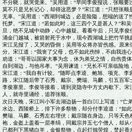
不分晓，就哭觉来。”吴用道：“早间李俊报说，张顺要
莫不只是兄长记心，却得这恶梦？”宋江道：“只想张顺
无辜。”吴用道：“西湖到城边，必是险隘，想端的送了
托梦。”宋江道：“若如此时，这三四个又是甚人？”和吴
旦，绝不见城中动静，心中越疑。看看午后，只见李俊使
涌金门越城，被箭射死于水中，现今西湖城上把竹竿挑起
宋江见报了，又哭的昏倒；吴用等众将亦皆伤感。原来张
分。宋江道：“我丧了父母，也不如此伤悼，不由我连心
劝道：“哥哥以国家大事为念，休为弟兄之情，自伤贵体。
自到湖边，与他吊孝。”吴用谏道：“兄长不可亲临险地，
宋江道：“我自有计较。”随即点李逵、鲍旭、项充、李
路，宋江随后带了石秀、戴宗、樊瑞、马麟，引五百军士
李俊寨里。李俊等接着，请到灵隐寺中方丈内歇下。宋江
人，就寺里诵经，追荐张顺。

次日天晚，宋江叫小军去湖边扬一首白，上写道：“亡弟
水边。西陵桥上，排下许多祭物，却分付李逵道：“如此
樊瑞、马麟、石秀左右埋伏；戴宗随在身边。只等天色相
袍，金盔上盖着一层孝绢，同戴宗并五七个僧人，却从小
已都列下黑猪白羊，金银祭物，点起灯烛荧煌，焚起香来