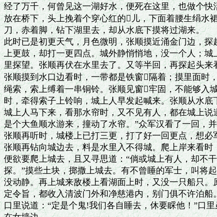
经了万千，何曾见这一湖好水，便死在这里，也做个快活
放在桥下，头上挽着个穿心红的儿，下面着腰生绢水裙
刀，赤着脚，钻下湖里去，却从水底下摸将过湖来。

此时已是初更天气，月色微明，张顺摸近涌金门边，探起
上更鼓，却打一更四点。城外静悄悄地，没一个人；城上
里探望。张顺再伏在水里去了。又等半回，再探起头来看
张顺摸到水口边看时，一带都是铁窗隔着；摸里面时，
绳索，索上缚着一串铜铃。张顺见窗牢固，不能够入城
时，牵得索子上铃响，城上人早发起喊来。张顺从水底下
城上人马下来，看那水帘时，又不见有人，都在城上说道
是个大鱼顺水游来，撞动了水帘。”众军汉看了一回，并
张顺再听时，城楼上已打三更，打了好一回更点，想必军
张顺再钻向城边去，料是水里入不得城。爬上岸来看时，
便欲要爬上城去，且又寻思道：“倘或城上有人，却不干
探。”摸些土块，掷撒上城去。有不曾睡的军士，叫将起
没动静。再上城来敌楼上看湖面上时，又没一只船只。原
定令旨，都收入清波门外和净慈港内，别门俱不许泊船。
口里说道：“定是个鬼!我们各自睡去，休要睬他！”口里