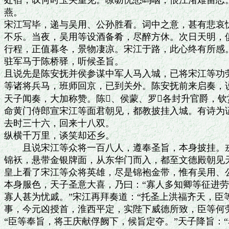
处宿，叹何时玉关重见。嘹呖忧愁呜咽，恨江渚难留恋。
燕。

宋江写毕，递与吴用、公孙胜看。词中之意，甚有悲哀忧
不乐。当夜，吴用等设酒备肴，尽醉方休。次日天明，俱
行程，正值暮冬，景物凄凉。宋江于路，此心终有所感。
驻军马于陈桥驿，听候圣旨。

且说先是陈安抚并侯参谋中军人马入城，已将宋江等功劳
等诸将兵马，班师回京，已到关外。陈安抚前来启奏，说
天子闻奏，大加称赞。陈、侯蒙、罗各封升官爵，钦
命黄门侍郎宣宋江等面君朝见，都教披挂入城。有诗为证
去时三十六，回来十八双。

纵横千万里，谈笑却还乡。

　　且说宋江等众将一百八人，遵奉圣旨，本身披挂。戎
锦袄，悬带金银牌面，从东华门而入，都至文德殿朝见天
皇上看了宋江等众将英雄，尽是锦袍金带，惟有吴用、公
本身服色，天子圣意大喜，乃曰：“寡人多知卿等征进劳
寡人甚为忧戚。”宋江再拜奏道：“托圣上洪福齐天，臣
事，今元凶授首，淮西平定，实陛下威德所致，臣等何劳
“臣等奉旨，将王庆献俘阙下，候旨定夺。”天子降旨：“