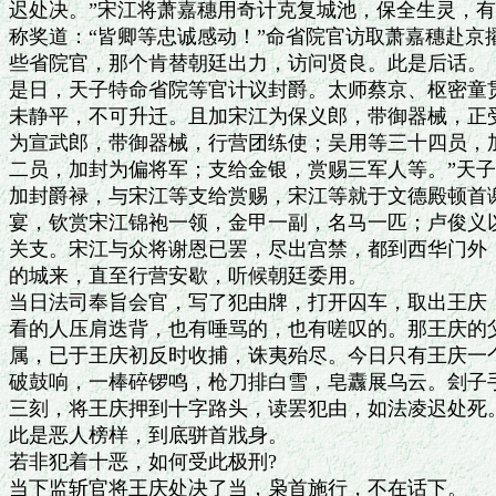
迟处决。”宋江将萧嘉穗用奇计克复城池，保全生灵，有
称奖道：“皆卿等忠诚感动！”命省院官访取萧嘉穗赴京
些省院官，那个肯替朝廷出力，访问贤良。此是后话。

是日，天子特命省院等官计议封爵。太师蔡京、枢密童贯
未静平，不可升迁。且加宋江为保义郎，带御器械，正受
为宣武郎，带御器械，行营团练使；吴用等三十四员，加
二员，加封为偏将军；支给金银，赏赐三军人等。”天子
加封爵禄，与宋江等支给赏赐，宋江等就于文德殿顿首谢
宴，钦赏宋江锦袍一领，金甲一副，名马一匹；卢俊义以
关支。宋江与众将谢恩已罢，尽出宫禁，都到西华门外，
的城来，直至行营安歇，听候朝廷委用。

当日法司奉旨会官，写了犯由牌，打开囚车，取出王庆，
看的人压肩迭背，也有唾骂的，也有嗟叹的。那王庆的父
属，已于王庆初反时收捕，诛夷殆尽。今日只有王庆一个
破鼓响，一棒碎锣鸣，枪刀排白雪，皂纛展乌云。刽子手
三刻，将王庆押到十字路头，读罢犯由，如法凌迟处死。
此是恶人榜样，到底骈首戕身。

若非犯着十恶，如何受此极刑?

当下监斩官将王庆处决了当，枭首施行，不在话下。
