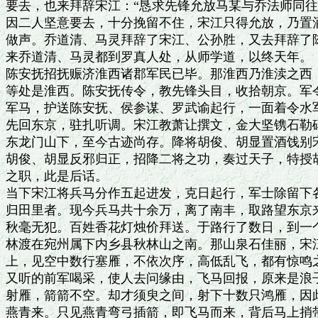
要去，也来拜辞宋江：“恳求先锋允放马某与乔法师同往
因二人坚意要去，十分挽留不住，宋江只得允放，乃置酒
做声。乔道清、马灵拜辞了宋江、公孙胜，又去拜辞了陈
来乔道清、马灵都到罗真人处，从师学道，以终天年。

陈安抚招抚赈济淮西诸郡军民已毕。那淮西乃淮渎之西，
等处是淮西。陈安抚传令，教先锋头目，收拾朝京。军令
军马，护送陈安抚、侯参谋、罗武谕起行，一面着令水军
先回东京，驻扎听调。宋江教萧让撰文，金大坚镌石勒碑
东龙门山下，至今古迹尚存。降将胡俊、胡显置酒饯别宋
胡俊、胡显反邪归正，招降二将之功，奏过天子，特授胡
之职，此是后话。

当下宋江将兵马分作五起进发，克日起行，军士除留下各
归田里者。现今兵马共十余万，离了南丰，取路望东京来
秋毫无犯。百姓香花灯烛价拜送。于路行了数日，到一个
林渡在宛州属下内乡县秋林山之南。那山泉石佳丽，宋江
上，见空中数行塞雁，不依次序，高低乱飞，都有惊鸣之
又听的前军喝采，使人去问缘由，飞马回报，原来是浪子
射雁，箭箭不空。却才须臾之间，射下十数只鸿雁，因此
燕青来。只见燕青弯弓插箭，即飞马而来，背后马上捎带