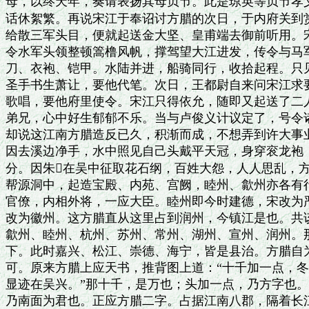
母，以终天年，奏请表扬其母贞节。此是琼英等贞节孝义
话休絮繁。再说宋江于奉诏讨方腊的次日，于内府关到赏
给散三军头目，便就起送金大坚、皇甫端去御前听用。宋
令水军头领整顿篙橹风帆，撑驾望大江进发，传令与马军
刀、衣袍、铠甲。水陆并进，船骑同行，收拾起程。只见
圣手书生萧让，要他代笔。次日，王都尉自来问宋江求要
歌唱，要他府里使令。宋江只得依允，随即又起送了二人
弟兄，心中好生郁郁不乐。当与卢俊义计议定了，号令诸
却说这江南方腊造反已久，积渐而成，不想弄到许大事业
因去溪边净手，水中照见自己头戴平天冠，身穿衮龙袍，
分。因朱在吴中征取花石纲，百姓大怨，人人思乱，方
帮源洞中，起造宝殿、内苑、宫阙，睦州、歙州亦各有行
官僚，内相外将，一应大臣。睦州即今时建德，宋改为严
改为徽州。这方腊直从这里占到润州，今镇江是也。共该
歙州、睦州、杭州、苏州、常州、湖州、宣州、润州。那
下。此时嘉兴、松江、崇德、海宁，皆是县治。方腊自为
可。原来方腊上应天书，推背图上道：“十千加一点，冬
显迹在吴兴。”那十千，是万也；头加一点，乃方字也。
乃南面为君也。正应方腊二字。占据江南八郡，隔着长江