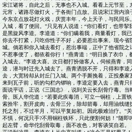
宋江诸将，自此之后，无事也不入城。看看上元节至，东
元宵，诸路尽做灯火，于各衙门点放。且说宋江营内浪子
今东京点放花灯火戏，庆赏丰年，今上天子，与民同乐。
入城，看了便回。”只见有人说道：“你们看灯，也带挈我
是黑旋风李逵。李逵道：“你们瞒着我，商量看灯，我已听
你去不打紧，只吃你性子不好，必要惹出事来。现今省院
城。倘若和你入城去看灯，惹出事端，正中了他省院之计
不惹事便了，都依着你行！”燕青道：“明日换了衣巾，
入城去。”李逵大喜。次日都打扮做客人，伺候燕青，同
逵，潜与时迁先入城去了。燕青洒脱不开，只得和李逵入
去，大宽转却从封丘门入城。两个手厮挽着，正投桑家瓦
来到瓦子前，听的勾栏内锣响，李逵定要入去，燕青只得
面说平话，正说《三国志》，说到关云长刮骨疗毒。当时
骨。医人华佗道：“若要此疾毒消，可立一铜柱，上置铁
索拴牢，割开皮肉，去骨三分，除却箭毒，却用油线缝拢
托之剂，不过半月，可以平复如初。因此极难治疗。”关
不惧，何况只手?不用铜柱铁环，只此便割何妨！”随即
起左臂，命华佗刮骨取毒，面不改色，对客谈笑自若。
