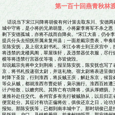
第一百十回燕青秋
    话说当下宋江问降将胡俊有何计策去取东川、安德两
城中守将，是小将的兄弟胡显。小将蒙李将军不杀之恩，
剩下安德孤城，亦将不战而自降矣。”宋江大喜，仍令李
提兵分头去招抚所属未复州县；一面差戴宗赍表，申奏朝
呈陈安抚，及上宿太尉书札。宋江令将士到王庆宫中，搜
将违禁的龙楼凤阁，翠屋珠轩，及违禁器仗衣服，尽行烧
横等将违禁行宫器仗等项，亦皆烧毁。

却说戴宗先将申文到荆南，报呈陈安抚，陈安抚也写了表
京，将书札投递宿太尉，并送礼物。宿太尉将表进呈御览
时降下圣旨，行到淮西，将反贼王庆，解赴东京，候旨处
等众从贼，都就淮西市曹处斩，枭示施行。淮西百姓遭王
计户给散，以赡穷民。其阵亡有功降将，俱从厚赠荫。淮
速推补赴任交代。各州官多有先行被贼胁从，以后归正者
便宜处分。其征讨有功正偏将佐，俱俟还京之日，论功升
报知。那陈安抚等，已都到南丰城中了。那时胡俊已是招
民版籍、户口，及钱粮册籍，前来献纳听罪。那安德州贼