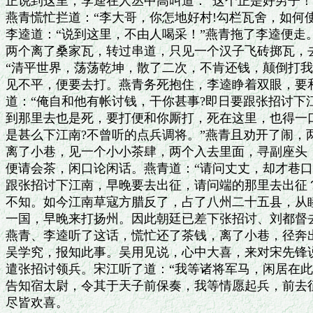
正说到这里，李逵在人丛中高叫道：“这个正是好男子！
燕青慌忙拦道：“李大哥，你怎地好村!勾栏瓦舍，如何使
李逵道：“说到这里，不由人喝采！”燕青拖了李逵便走。
两个离了桑家瓦，转过串道，只见一个汉子飞砖掷瓦，去
“清平世界，荡荡乾坤，散了二次，不肯还钱，颠倒打我
见不平，便要去打。燕青务死抱住，李逵睁着双眼，要和
道：“俺自和他有帐讨钱，干你甚事?即日要跟张招讨下
到那里去也是死，要打便和你厮打，死在这里，也得一口
是甚么下江南?不曾听的点兵调将。”燕青且劝开了闹，
离了小巷，见一个小小茶肆，两个入去里面，寻副座头，
便请会茶，闲口论闲话。燕青道：“请问丈丈，却才巷口
跟张招讨下江南，早晚要去出征，请问端的那里去出征？
不知。如今江南草寇方腊反了，占了八州二十五县，从睦
一国，早晚来打扬州。因此朝廷已差下张招讨、刘都督去
燕青、李逵听了这话，慌忙还了茶钱，离了小巷，径奔出
吴学究，报知此事。吴用见说，心中大喜，来对宋先锋说
遣张招讨领兵。宋江听了道：“我等诸将军马，闲居在此
告知宿太尉，令其于天子前保奏，我等情愿起兵，前去征
尽皆欢喜。
