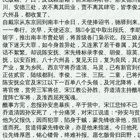
川、安德三处，农不离其田业，贾不离其肆宅，皆李俊之
六州县，都收复了。

自戴宗从东京回到南丰十余日，天使捧诏书，驰驿到来。
一一奉行。次早，天使还京。陈令监中取出段氏、李助
斩字，推出南丰市曹处斩，将首级各门枭示讫。段三娘从
做下迷天大罪，如今身首异处，又连累了若干眷属，其父
话不絮繁。却说陈安抚、宋先锋标录李俊、胡俊、琼英、
抚，以安百姓。八十六州县，复见天日，复为良民，其余
产业，复为乡民。西京守将乔道清、马灵，已有新官到任
正佐贰官，陆续都到。李俊、二张、三阮、二童，已将州
陈安抚众官及宋江以下一百单八个头领，及河北降将，都
将官僚，赏劳三军将佐。宋江教公孙胜、乔道清主持醮事
度阵亡军将，及淮西屈死冤魂。

醮事方完，忽报孙安患暴疾，卒于营中。宋江悲悼不已，
乔道清因孙安死了，十分痛哭，对宋江说道：“孙安与贫
他为父报仇，因而犯罪，陷身于贼，蒙先锋收录他，指望
道而死。贫道得蒙先锋收录，亦是他来指迷。今日他死，
位先锋厚恩，铭心镂骨，终难补报。愿乞骸骨归田野，以