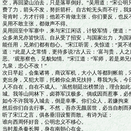
空，再回梁山泊去，只是落草倒好。”吴用道：“宋公明
费了力，箭头不发，努折箭杆。自古蛇无头而不行，我如
哥肯时，方才行得；他若不肯做主张，你们要反，也反不
吴用不敢主张，都做声不得。

吴用回至中军寨中，来与宋江闲话，计较军情，便道：“
众多弟兄亦皆快活。自从受了招安，与国家出力，为国家
能任用，兄弟们都有怨心。”宋江听罢，失惊道：“莫不谁
道：“此是人之常情，更待多说?古人云：‘富与贵，人之
恶。’观形察色，见貌知情。”宋江道：“军师，若是弟兄
九泉，忠心不改！”

次日早起，会集诸将，商议军机，大小人等都到帐前，宋
吏出身，又犯大罪，托赖你众弟兄扶持，尊我为头，今日
人不自在，自在不成人。’虽然朝廷出榜禁治，理合如此
城。我等山间林下，卤莽军汉极多。倘或因而惹事，必然
如今不许我等入城去，倒是幸事。你们众人，若嫌拘束，
然后你们自去行事。不然，吾亦无颜居世，必当自刎而死
听了宋江之言，俱各垂泪设誓而散。有诗为证：

谁向西周怀好音，公明忠义不移心。

当时羞杀秦长脚，身在南朝心在金。
