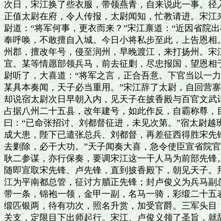
次日，宋江换了些衣服，带领燕青，自来说此一事。径入
正值太尉在府，令人传报，太尉闻知，忙教请进。宋江来
尉道：“将军何事，更衣而来？”宋江禀道：“近因省院出
奉呼唤，不敢擅自入城。今日小将私步至此，上告恩相。
州郡，擅改年号，侵至润州，早晚渡江，来打扬州。宋江
宜。某等情愿部领兵马，前去征剿，尽忠报国，望恩相于
尉听了，大喜道：“将军之言，正合吾意。下官当以一力
某具本奏闻，天子必当重用。”宋江辞了太尉，自回营寨
却说宿太尉次日早朝入内，见天子在披香殿与百官文武计
占据八州二十五县，改年建号，如此作反，自霸称尊，目
曰：“已命张招讨、刘都督征进，未见次第。”宿太尉越班
成大患，陛下已遣张总兵、刘都督，再差征西得胜宋先锋
去剿除，必干大功。”天子闻奏大喜，急令使臣宣省院官
耿二参谋，亦行保奏，要调宋江这一干人马为前部先锋。
随即宣取宋先锋、卢先锋，直到披香殿下，朝见天子。拜
江为平南都总管，征讨方腊正先锋；封卢俊义为兵马副总
带一条，锦袍一领，金甲一副，名马一骑，彩缎二十五表
缎匹银两，待有功次，照名升赏，加受官爵。三军头目，
关支，定限目下出师起行。宋江、卢俊义领了圣旨，就辞