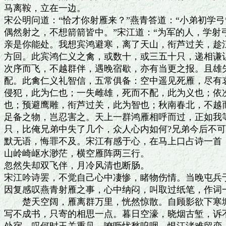
马离鞍，立在一边。

宋公明问道：“恰才你射雁来？”燕青答道：“小弟初学弓
偶然射之，不想箭箭皆中。”宋江道：“为军的人，学射
亲是你能处。我想宾鸿避寒，离了天山，衔芦过关，趁江
方回。此宾鸿仁义之禽，或数十，或三五十只，递相谦让
次序而飞，不越群伴，遇晚宿歇，亦有当更之报。且雄失
配。此禽仁义礼智信，五常俱备：空中遥见死雁，尽有哀
侵犯，此为仁也；一失雌雄，死而不配，此为义也；依次
也；预避鹰雕，衔芦过关，此为智也；秋南春北，不越而
足备之物，岂忍害之。天上一群鸿雁相呼而过，正如我等
只，比俺兄弟中失了几个，众人心内如何?兄弟今后不可
默无语，悔罪不及。宋江有感于心，在马上口占诗一首：
山岭崎岖水渺茫，横空雁阵两三行。

忽然失却双飞伴，月冷风清也断肠。

宋江吟诗罢，不觉自己心中凄惨，睹物伤情。当晚屯兵于
因复感叹燕青射雁之事，心中纳闷，叫取过纸笔，作词一
　　楚天空阔，雁离群万里，恍然惊散。自顾影欲下寒塘
写不成书，只寄的相思一点。暮日空濠，晓烟古堑，诉不