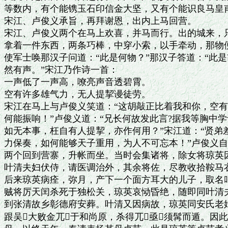
等数内，有个能镌玉石印信金大坚，又有个能识良马皇甫
宋江、卢俊义承旨，再拜谢恩，出内上马回营。

宋江、卢俊义两个在马上欢喜，并马而行。出的城来，只
拿着一件东西，两条巧棒，中穿小索，以手牵动，那物便
使军士唤那汉子问道：“此是何物？”那汉子答道：“此是
然有声。”宋江乃作诗一首：

一声低了一声高，嘹亮声音透碧霄。

空有许多雄气力，无人提挈谩徒劳。

宋江在马上与卢俊义笑道：“这胡敲正比着我和你，空有
何能振响！”卢俊义道：“兄长何故发此言?据我等胸中学
如无本事，枉自有人提挈，亦作何用？”宋江道：“贤弟差
力保奏，如何能够天子重用，为人不可忘本！”卢俊义自
两个回到营寨，升帐而坐。当时会集诸将，除女将琼英因
叶清夫妇伏侍，请医调治外，其余将佐，尽教收拾鞍马衣
后来琼英病痊，弥月，产下一个面方耳大的儿子，取名叫
贼将厉天闰杀死于独松关，琼英哀恸昏绝，随即同叶清夫
到张清故乡彰德府安葬。叶清又因病故，琼英同安氏老妪
跟吴大败金兀于和尚原，杀得兀亟须髯而遁。因此