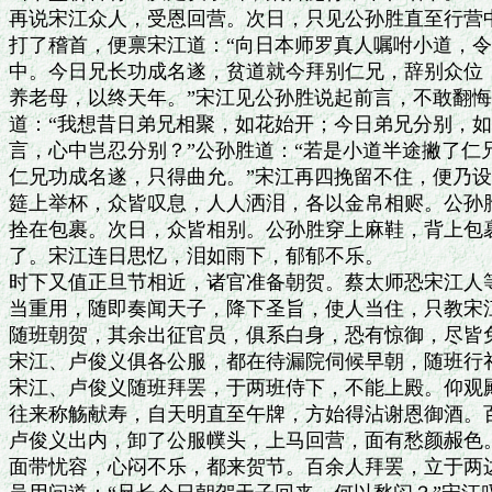
再说宋江众人，受恩回营。次日，只见公孙胜直至行营中
打了稽首，便禀宋江道：“向日本师罗真人嘱咐小道，令
中。今日兄长功成名遂，贫道就今拜别仁兄，辞别众位，
养老母，以终天年。”宋江见公孙胜说起前言，不敢翻悔
道：“我想昔日弟兄相聚，如花始开；今日弟兄分别，如
言，心中岂忍分别？”公孙胜道：“若是小道半途撇了仁
仁兄功成名遂，只得曲允。”宋江再四挽留不住，便乃设
筵上举杯，众皆叹息，人人洒泪，各以金帛相赆。公孙胜
拴在包裹。次日，众皆相别。公孙胜穿上麻鞋，背上包裹
了。宋江连日思忆，泪如雨下，郁郁不乐。

时下又值正旦节相近，诸官准备朝贺。蔡太师恐宋江人等
当重用，随即奏闻天子，降下圣旨，使人当住，只教宋江
随班朝贺，其余出征官员，俱系白身，恐有惊御，尽皆免
宋江、卢俊义俱各公服，都在待漏院伺候早朝，随班行礼
宋江、卢俊义随班拜罢，于两班侍下，不能上殿。仰观殿
往来称觞献寿，自天明直至午牌，方始得沾谢恩御酒。百
卢俊义出内，卸了公服幞头，上马回营，面有愁颜赧色。
面带忧容，心闷不乐，都来贺节。百余人拜罢，立于两边