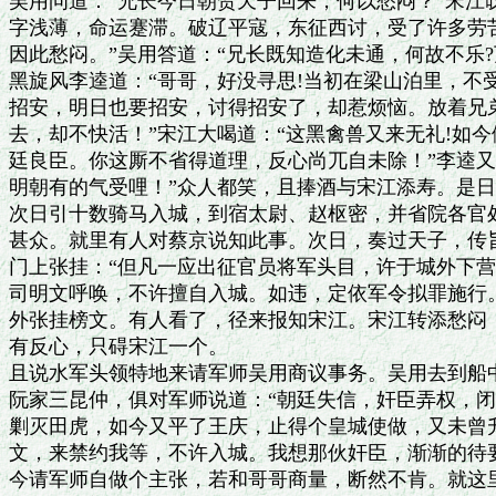
吴用问道：“兄长今日朝贺天子回来，何以愁闷？”宋江叹
字浅薄，命运蹇滞。破辽平寇，东征西讨，受了许多劳苦
因此愁闷。”吴用答道：“兄长既知造化未通，何故不乐?
黑旋风李逵道：“哥哥，好没寻思!当初在梁山泊里，不受
招安，明日也要招安，讨得招安了，却惹烦恼。放着兄弟
去，却不快活！”宋江大喝道：“这黑禽兽又来无礼!如今
廷良臣。你这厮不省得道理，反心尚兀自未除！”李逵又
明朝有的气受哩！”众人都笑，且捧酒与宋江添寿。是日
次日引十数骑马入城，到宿太尉、赵枢密，并省院各官处
甚众。就里有人对蔡京说知此事。次日，奏过天子，传旨
门上张挂：“但凡一应出征官员将军头目，许于城外下营
司明文呼唤，不许擅自入城。如违，定依军令拟罪施行。
外张挂榜文。有人看了，径来报知宋江。宋江转添愁闷，
有反心，只碍宋江一个。

且说水军头领特地来请军师吴用商议事务。吴用去到船中
阮家三昆仲，俱对军师说道：“朝廷失信，奸臣弄权，闭
剿灭田虎，如今又平了王庆，止得个皇城使做，又未曾升
文，来禁约我等，不许入城。我想那伙奸臣，渐渐的待要
今请军师自做个主张，若和哥哥商量，断然不肯。就这里