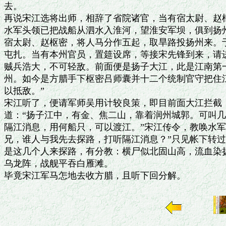
去。

再说宋江选将出师，相辞了省院诸官，当有宿太尉、赵枢
水军头领已把战船从泗水入淮河，望淮安军坝，俱到扬州
宿太尉、赵枢密，将人马分作五起，取旱路投扬州来。于
屯扎。当有本州官员，置筵设席，等接宋先锋到来，请进
贼兵浩大，不可轻敌。前面便是扬子大江，此是江南第一
州。如今是方腊手下枢密吕师囊并十二个统制官守把住江
以抵敌。”

宋江听了，便请军师吴用计较良策，即目前面大江拦截，
道：“扬子江中，有金、焦二山，靠着润州城郭。可叫几
隔江消息，用何船只，可以渡江。”宋江传令，教唤水军
兄，谁人与我先去探路，打听隔江消息？”只见帐下转过
是这几个人来探路，有分教：横尸似北固山高，流血染扬
乌龙阵，战舰平吞白雁滩。
