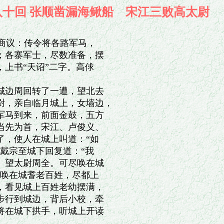
八十回 张顺凿漏海鳅船 宋江三败高