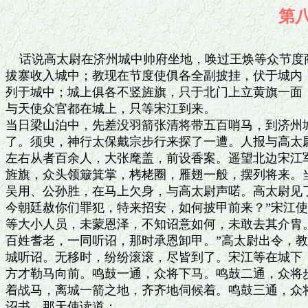
第
 
    话说高太尉在济州城中帅府坐地，唤过王焕等众节度商议：传令将各路军马，
拔寨收入城中；教现在节度使俱各全副披挂，伏于城内；各寨军士，尽数准备，摆
列于城中；城上俱各不竖旌旗，只于北门上立黄旗一面，上书“天诏”二字。高俅
与天使众官都在城上，只等宋江到来。
当日梁山泊中，先差没羽箭张清将带五百哨马，到济州城边周回转了一遭，望北去
了。须臾，神行太保戴宗步行来探了一遭。人报与高太尉，亲自临月城上，女墙边，
左右从者百余人，大张麾盖，前设香案。遥望北边宋江军马到来，前面金鼓，五方
旌旗，众头领簸箕掌，栲栳圈，雁翅一般，摆列将来。当先为首，宋江、卢俊义、
吴用、公孙胜，在马上欠身，与高太尉声喏。高太尉见了，使人在城上叫道：“如
今朝廷赦你们罪犯，特来招安，如何披甲前来？”宋江使戴宗至城下回复道：“我
等大小人员，未蒙恩泽，不知诏意如何，未敢去其介胄。望太尉周全。可尽唤在城
百姓耆老，一同听诏，那时承恩卸甲。”高太尉出令，教唤在城耆老百姓，尽都上
城听诏。无移时，纷纷滚滚，尽皆到了。宋江等在城下，看见城上百姓老幼摆满，
方才勒马向前。鸣鼓一通，众将下马。鸣鼓二通，众将步行到城边，背后小校，牵
着战马，离城一箭之地，齐齐地伺候着。鸣鼓三通，众将在城下拱手，听城上开读
诏书。那天使读道：
制曰：人之本心，本无二端；国之恒道，俱是一理。作善则
为良民，造恶则为逆党。朕闻梁山泊聚众已久，不蒙善化，未复良心。今差天使颁
降诏书，除宋江，卢俊义等大小人众所犯过恶，并与赦免。其为首者，诣京谢恩；
协随助者，各归乡闾。呜呼，速雨露，以就去邪归正之心；毋犯雷霆，当效革故
鼎新之意。故兹诏示，想宜悉知。
　　宣和　年　月　日
当时军师吴用正听读到“除宋江”三字，便目视花荣道：“将军听得么？”却才读
罢诏书，花荣大叫：“既不赦我哥哥，我等投降则甚？”搭上箭，拽满弓，望着那
个开诏使臣道：“看花荣神箭！”一箭射中面门，众人急救。城下众好汉一齐叫声：
“反！”乱箭望城上射来，高太尉回避不迭。四门突出军马来，宋江军中，一声鼓
响，一齐上马便走。城中官军追赶，约有五六里回来。只听得后军炮响，东有李逵，
引步军杀来；西有扈三娘，引马军杀来。两路军兵，一齐合到。官军只怕有埋伏，
急退时，宋江全伙却回身卷杀将来。三面夹攻，城中军马大乱，急急奔回，杀死者
多。宋江收军，不教追赶，自回梁山泊去了。
却说高太尉在济州写表，申奏朝廷说：“宋江贼寇，射死天使，不伏招安。”外写
密书，送与蔡太师、童枢密、杨太尉，烦为商议，教太师奏过天子，沿途接应粮草，
星夜发兵前来，并力剿捕群贼。
却说蔡太师收得高太尉密书，径自入朝，奏知天子。天子闻奏，龙颜不悦云：“此
寇数辱朝廷，累犯大逆。”随即降敕，教诸路各助军马，并听高太尉调遣。杨太尉
已知节次失利，再于御营司选拨二将，就于龙猛、虎翼、捧日、忠义四营内，各选
精兵五百，共计二千，跟随两个上将，去助高太尉杀贼。
这两员将军是谁?一个是八十万禁军都教头，官带左义卫亲军指挥使，护驾将军丘
岳；一个是八十万禁军副教头，官带右义卫亲军指挥使，车骑将军周昂。这两个将
军，累建奇功，名闻海外，深通武艺，威镇京师，又是高太尉心腹之人。当时杨太
尉点定二将，限目下起身，来辞蔡太师。蔡京分付道：“小心在意，早建大功，必
当重用！”二将辞谢了，去四营内，一个个选拣身长体健，腰细膀阔，山东、河北
能登山、惯赴水，那一等精锐军汉，拨与二将。这丘岳、周昂辞了众省院官，去辞
杨太尉，禀说：“明日出城。”杨太尉各赐与二将五匹好马，以为战阵之用。二将
谢了太尉，各自回营，收拾起身。次日，军兵拴束了行程，都在御营司前伺候。丘
岳、周昂二将分做四队：龙猛、虎翼二营一千军，有二千余骑军马，丘岳总领；捧
日、忠义二营一千军，也有二千余骑军马，周昂总领。又有一千步军，分与二将随
从。丘岳、周昂到辰牌时分，摆列出城。杨太尉亲自在城门上看军。且休说小校威
雄，亲随勇猛。去那两面绣旗下，一丛战马之中，簇拥着护驾将军丘岳。怎生打扮，
但见：
戴一顶缨撒火、锦兜鍪、双凤翅照天盔。披一副绿绒穿、红绵套、嵌连环锁子甲。
穿一领翠沿边、珠络缝、荔枝红、圈金绣戏狮袍。系一条衬金叶、玉玲珑、双獭尾、
红钉盘螭带。着一双簇金线、海驴皮、胡桃纹、抹绿色云根靴。弯一张紫檀靶、
泥金梢、龙角面、虎筋弦宝雕弓。悬一壶紫竹杆、朱红扣、凤尾翎、狼牙金点钢箭。
挂一口七星装、沙鱼鞘、赛龙泉、欺巨阙霜锋剑。横一把撒朱缨、水磨杆、龙吞头、
偃月样三停刀。骑一匹快登山、能跳涧、背金鞍、摇玉勒胭脂马。
那丘岳坐在马上，昂昂奇伟，领着左队人马，东京百姓看了，无不喝采。随后便是
右队，捧日、忠义两营军马，端的整齐。去那两面绣旗下，一丛战马之中，簇拥着
车骑将军周昂。怎生打扮，但见：
戴一顶吞龙头、撒青缨、珠闪烁烂银盔。披一副损枪尖、坏箭头、衬香绵熟钢甲。
穿一领绣牡丹、飞双凤、圈金线绛红袍。系一条称狼腰、宜虎体、嵌七宝麒麟带。
着一双起三尖、
海兽皮、倒云根虎尾靴。弯一张雀画面、龙角靶、紫综绣六钧弓。攒一壶皂雕翎、
铁木杆、透唐猊凿子箭。使一柄欺袁达、赛石丙、劈开山金蘸斧。驶一匹负千斤、
高八尺、能冲阵火龙驹。悬一条简银杆、四方棱、赛金光劈楞简。
这周昂坐在马上，停停威猛。领着右队人马，来到城边，与丘岳下马，来拜辞杨太
尉，作别众官，离了东京，取路望济州进发。
且说高太尉在济州，和闻参谋商议，比及添拨得军马到来，先使人去近处山林，砍
伐木植大树；附近州县，拘刷造船匠人，就济州城外，搭起船场，打造战船；一面
出榜，招募敢勇水手军士。
济州城中客店内，歇着一个客人，姓叶名春，原是泗州人氏，善会造船。因来山东，
路经梁山泊过，被他那里小伙头目劫了本钱，流落在济州，不能够回乡。听得高太
尉要伐木造船，征进梁山泊，以图取胜，将纸画成船样，来见高太尉。拜罢，禀道：
“前者恩相以船征进，为何不能取胜?盖因船只皆是各处拘刷将来的，使风摇橹，
俱不得法；更兼船小底尖，难以用武。叶春今献一计，若要收伏此寇，必须先造大
船数百只。最大者名为大海鳅船。两边置二十四部水车，船中可容数百人，每车用
十二个人踏动。外用竹笆遮护，可避箭矢。船面上竖立弩楼，另造车摆布放于上。
如要进发，垛楼上一声梆子响，二十四部水车，一齐用力踏动，其船如飞，他将何
等船只可以拦当!若是遇着敌军，船面上伏弩齐发，他将何物可以遮护!其第二等船，
名为小海鳅船。两边只用十二部水车，船中可容百十人，前面后尾，都钉长钉，两
边亦立弩楼，仍设遮洋笆片。这船却行梁山泊小港，当住这厮私路伏兵。若依此计，
梁山之寇，指日唾手可平。”高太尉听说，看了图样，心中大喜。便叫取酒食衣服
赏了叶春，就着做监造战船都作头。连日晓夜催并，砍伐木植，限日定时，要到济
州交纳。各路府州县，均派合用造船物料。如若违限二日，笞四十，每一日加一等；
若违限五日外者，定依军令处斩。各处逼迫守令催督，百姓亡者数多，众民嗟怨。
有诗为证：
井蛙小见岂知天，可慨高俅听谲言。
毕竟鳅船难取胜，伤财劳众枉徒然。
且不说叶春监造海鳅等船，却说各处添拨水军人等，陆续都到济州。高太尉分拨各
寨节度使下听调，不在话下。只见门吏报道：“朝廷差遣丘岳、周昂二将到来。”
高太尉令众节度使出城迎接。二将到帅府，参见了，太尉亲赐酒食，抚慰已毕，一
面差人赏军，一面管待二将。二将便请太尉将令，引军出城搦战。高太尉道：“二
公且消停数日，待海鳅船完备，那时水陆并进，船骑双行，一鼓可平贼寇。”丘岳、
周昂禀道：“某等觑梁山泊草寇，如同儿戏，太尉放心，必然奏凯还京。”高俅道：
“二将若果应口，吾当奏知天子前，必当重用。”是日宴散，就帅府前上马，回归
本寨，且把军马屯驻听调。
不说高太尉催促造船征进，却说宋江与众头领自从济州城下叫反杀人，奔上梁山泊
来，却与吴用等商议道：“两次招安，都伤犯了天使，越增的罪恶重了，朝廷必然
又差军马来。”便差小喽罗下山去探事情如何，火急回报。不数日，只见小喽罗探
知备细，报上山来：“高俅近日招募一水军，叫叶春为作头，打造大小海鳅船数百
只，东京又新遣差两个御前指挥，俱到来助战。一个姓丘名岳，一个姓周名昂，二
将英勇；各路又添拨到许多人马，前来助战。”宋江便与吴用计议道：“似此大船，
飞游水面，如何破得？”吴用笑道：“有何惧哉!只消得几个水军头领便了。旱路
上交锋，自有猛将应敌。然虽如此，料这等大船，要造必在数旬间，方得成就。目
今尚有四五十日光景，先教一两个弟兄去那造船厂里，先薅恼他一遭，后却和他慢
慢地放对。”宋江道：“此言最好!可教鼓上蚤时迁、金毛犬段景住，这两个走一
遭。”吴用道：“再叫张青、孙新扮作拽树民夫，杂在人丛里入船厂去。叫顾大嫂、
孙二娘扮做送饭妇人，和一般的妇人杂将入去，却叫时迁、段景住相帮。再用张清
引军接应，方保万全。”前后唤到堂上，各各听令已了。众人欢喜无限，分投下山，
自去行事。
却说高太尉晓夜催促督造船只，朝暮捉拿民夫供役。那济州东路上一带都是船厂，
趱造大海鳅船百只，何止匠人数千，纷纷攘攘。那等蛮军，都拔出刀来，吓民夫，
无分星夜，要趱完备。是日，时迁、段景住先到了厂内，两个商量道：“眼见的孙、
张二夫妻，只是去船厂里放火，我和你也去那里，不显我和你高强。我们只伏在这
里左右，等他船厂里火发，我便却去城门边伺候，必然有救军出来，乘势闪将入去，
就城楼上放起火来，你便却去城西草料场里，也放起把火来，教他两下里救应不迭。
这场惊吓不小。”两个自暗暗地相约了，身边都藏了引火的药头，各自去寻个安身
之处。
却说张青、孙新两个来到济州城下，看见三五百人，拽木头入船厂里去。张、孙二
人杂在人丛里，也去拽木头投厂里去。厂门口约有二百来军汉，各带腰刀，手拿棍
棒，打着民夫，尽力拖拽入厂里面交纳。团团一遭，都是排栅；前后搭盖茅草厂屋，
有二三百间。张青、孙新入到里面看时，匠人数千，解板的在一处，钉船的在一处，
粘船的在一处。匠人民夫，乱滚滚往来，不记其数。这两个径投做饭的笆棚下去躲
避。孙二娘、顾大嫂两个穿了些腌腌衣服，各提着个饭罐，随着一般送饭的妇
人，打哄入去。看看天色渐晚，月色光明，众匠人大半尚兀自在那里挣趱未办的工
程。当时近有二更时分，孙新、张青在左边船厂里放火，孙二娘、顾大嫂在右边船
厂里放火。两下火起，草屋焰腾腾地价烧起来。船厂内民夫工匠，一齐发喊，拔翻
众栅，各自逃生。
高太尉正睡间，忽听得人报道：“船场里火起！”急忙起来，差拨官军出城救应。
丘岳、周昂二将各引本部军兵，出城救火。去不多时，城楼上一把火起。高太尉听
了，亲自上马，引军上城救火时，又见报道：“西草场内又一把火起，照耀浑如白
日。”丘、周二将引军去西草场中救护时，只听得鼓声振地，喊杀连天，原来没羽
箭张清引着五百骠骑马军，在那里埋伏，看见丘岳、周昂引军来救应，张清便直杀
将来，正迎着丘岳、周昂军马。张清大喝道：“梁山泊好汉全伙在此！”丘岳大怒，
拍马舞刀，直取张清。张清手长枪来迎，不过三合，拍马便走。丘岳要逞功劳，
随后赶来，大喝：“反贼休走！”张清按住长枪，轻轻去锦袋内偷取个石子在手，
扭回身躯，看丘岳来得较近，手起喝声道：“着！”一石子正中丘岳面门，翻身落
马。周昂见了，便和数个牙将，死命来救丘岳。周昂战住张清，众将救得丘岳上马
去了。张清与周昂战不到数合，回马便走。周昂不赶。张清又回来，却见王焕、徐
京、杨温、李从吉四路军到。张清手招引了五百骠骑军，竟回旧路去了。这里官军
恐有伏兵，不敢去赶，自收军兵回来，且只顾救火。三处火灭，天色已晓。
高太尉教看丘岳中伤如何。原来那一石子，正打着面门，唇口里打落了四个牙齿；
鼻子嘴唇，都打破了。高太尉着令医人治疗，见丘岳重伤，恨梁山泊深入骨髓。一
面使人唤叶春，分付教在意造船征进。船厂四围，都教节度使下了寨栅，早晚提备，
不在话下。
却说张青、孙新夫妻四人，俱各欢喜；时迁、段景住两个，都回旧路。六人已都有
部从人马，迎接回梁山泊去了。都到忠义堂，去说放火一事。宋江大喜，设宴特赏
六人。自此之后，不时间使人探视。
造船将完，看看冬到。其年天气甚暖，高太尉心中暗喜，以为天助。叶春造船，也
都完办，高太尉催趱水军，都要上船演习本事。大小海鳅等船陆续下水。城中帅府
招募到四山五岳水手人等，约有一万余人。先教一半去各船上学踏车，着一半学放
弩箭。不过二十余日，战船演习已都完足了。叶春请太尉看船，有诗为证：
自古兵机在速攻，锋摧师老岂成功。
高俅卤莽无通变，经岁劳民造战艟。
是日，高俅引领众多节度使、军官头目，都来看船。把海鳅船三百余只，分布水面。
选十数只船，遍插旌旗，筛锣击鼓，梆子响处，两边水车，一齐踏动，端的是风飞
电走。高太尉看了，心中大喜：似此如飞船只，此寇将何拦截，此战必胜。随取金
银缎匹，赏赐叶春；其余人匠，各给盘缠，疏放归家。次日，高俅令有司宰乌牛、
白马、猪、羊，果品，摆列金银钱纸，致祭水神。排列已了，众将请太尉行香。丘
岳疮口已完，恨入心髓，只要活捉张清报仇。当同周昂与众节度使，一齐都上马，
跟随高太尉到船边下马，随侍高俅致祭水神。焚香赞礼已毕，烧化楮帛，众将称贺
已了，高俅叫取京师原带来的歌儿舞女，都令上船作乐侍宴。一面教军健车船演习，
飞走水面，船上笙箫谩品，歌舞悠扬，游玩终夕不散。当夜就船中宿歇。次日，又
设席面饮酌，一连三日筵宴，不肯开船。忽有人报道：“梁山泊贼人写一首诗，贴
在济州城里土地庙前，有人揭得在此。”其诗写道：
帮闲得志一高俅，漫领三军水上游。
便有海鳅船万只，俱来泊内一齐休。
高太尉看了诗大怒，便要起军征剿：“若不杀尽贼寇，誓不回军！”闻参谋谏道：
“太尉暂息雷霆之怒。想此狂寇惧怕，特写恶言吓，不为大事。消停数日之间，
拨定了水陆军马，那时征进未迟。目今深冬，天气和暖，此天子洪福，元帅虎威也。”
高俅听罢甚喜，遂入城中，商议拨军遣将。旱路上便调周昂、王焕同领大军，随行
策应。却调项元镇、张开总领军马一万，直至梁山泊山前那条大路上守住厮杀。原
来梁山泊自古四面八方，茫茫荡荡，都是芦苇烟水。近来只有山前这条大路，却是
宋公明方才新筑的，旧不曾有。高太尉教调马军先进，截住这条路口。其余闻参谋、
丘岳、徐京、梅展、王文德、杨温、李从吉、长史王瑾、造船人叶春、随行牙将、
大小军校随从人等，都跟高太尉上船征进。闻参谋谏道：“主帅只可监督马军，陆
路进发，不可自登水路，亲临险地。”高太尉道：“无伤。前番二次，皆不得其人，
以致失陷了人马，折了许多船只。今番造得若干好船，我若不亲临监督，如何擒捉
此寇?今次正要与贼人决一死战，汝不必多言！”闻参谋再不敢开口，只得跟随高
太尉上船。高俅拨三十只大海鳅船，与先锋丘岳、徐京、梅展管领，拨五十只小海
鳅船开路，令杨温同长史王瑾、船匠叶春管领。头船上立两面大红绣旗，上书十四
个金字道：“搅海翻江冲巨浪，安邦定国灭洪妖。”中军船上，却是高太尉、闻参
谋，引着歌儿舞女，自守中军队伍。向那三五十只大海鳅船上，摆开碧油幢、帅字
旗、黄钺白旄、朱皂盖、中军器械。后面船上，便令王文德、李从吉压阵。此是
十一月中时。马军得令先行。水军先锋丘岳、徐京、梅展三个，在头船上，首先进
发，飞云卷雾，望梁山泊来。但见海鳅船：
前排箭洞，上列弩楼。冲波如蛟蜃之形，走水似鲲鲸之势。龙鳞密布，左右排二十
四部绞车；雁翅齐分，前后列一十八般军器。青布织成皂盖，紫竹制作遮洋。往来
冲击似飞梭，展转交锋欺快马。
宋江、吴用已知备细，预先布置已定，单等官军船只到来。当下三个先锋，催动船
只，把小海鳅分在两边，当住小港；大海鳅船望中进发。众军诸将，正如蟹眼鹤顶，
只望前面奔窜，迤来到梁山泊深处。只见远远地早有一簇船来，每只船上，只有
十四五人，身上都有衣甲，当中坐着一个头领。前面三只船上，插着三把白旗，旗
上写道：“梁山泊阮氏三雄。”中间阮小二，左边阮小五，右边阮小七。远远地望
见明晃晃都是戎装衣甲，却原来尽把金银箔纸糊成的。
三个先锋见了，便叫前船上将火炮、火枪、火箭，一齐打放。那三阮全然不惧，料
着船近，枪箭射得着时，发声喊，齐跳下水里去了。丘岳等夺得三只空船，又行不
过三里来水面，见三只快船抢风摇来。头只船上，只见十数个人，都把青黛黄丹土
朱泥粉，抹在身上，头上披着发，口中打着胡哨，飞也似来。两边两只船上，都只
五七个人，搽红画绿不等。中央是玉竿孟康，左边是出洞蛟童威，右边是翻江蜃
童猛。这里先锋丘岳，又叫打放火器，只见对面发声喊，都弃了船，一齐跳下水里
去了。又捉得三只空船。再行不得三里多路，又见水面上三只中等船来。每船上四
把橹，八个人摇动，十余个小喽罗，打着一面红旗，簇拥着一个头领坐在船头上，
旗上写：“水军头领混江龙李俊。”左边这只船上，坐着这个头领，手铁枪，打
着一面绿旗，上写道：“水军头领船火儿张横。”右边那只船上，立着那个好汉，
上面不穿衣服，下腿赤着双脚，腰间插着几个铁凿，手中挽个铜锤，打着一面皂旗，
银字上书：“头领浪里白跳张顺。”乘着船，高声说道：“承谢送船到泊。”三个
先锋听了，喝教：“放箭！”弓弩响时，对面三只船上众好汉，都翻筋斗跳下水里
去了。此是暮冬天气，官军船上招来的水手军士，那里敢下水去。
正犹豫间，只听得梁山泊顶上，号炮连珠价响，只见四分五落，芦苇丛中，钻出千
百只小船来，水面如飞蝗一般。每只船上，只三五个人，船舱中竟不知有何物。大
海鳅船要撞时，又撞不得。水车正要踏动时，前面水底下都填塞定了，车辐板竟踏
不动。弩楼上放箭时，小船上人，一个个自顶片板遮护。看看逼将拢来，一个把挠
钩搭住了舵，一个把板刀便砍那踏车的军士。早有五六十个爬上先锋船来。官军急
要退时，后面又塞定了，急切退不得。前船正混战间，后船又大叫起来。高太尉和
闻参谋在中军船上，听得大乱，急要上岸，只听得芦苇中金鼓大振，舱内军士一齐
喊道：“船底漏了。”滚滚走入水来。前船后船，尽皆都漏，看看沉下去。四下小
船，如蚂蚁相似，望大船边来。高太尉新船，缘何得漏?却原来是张顺引领一班儿
高手水军，都把锤凿在船底下凿透船底，四下里滚入水来。
高太尉爬去舵楼上，叫后船救应，只见一个人从水底下钻将起来，便跳上舵楼来，
口里说道：“太尉，我救你性命。”高俅看时，却不认得。那人近前，便一手揪往
高太尉巾帻，一手提住腰间束带，喝一声：“下去！”把高太尉扑通地丢下水里去。
堪嗟赫赫中军将，翻作淹淹水底人!只见旁边两只小船，飞来救应，拖起太尉上船
去。那个人便是浪里白跳张顺，水里拿人，浑如瓮中捉鳖，手到拈来。
前船丘岳见阵势大乱，急寻脱身之计，只见旁边水手丛中，走出一个水军来。丘岳
不曾提防，被他赶上，只一刀，把丘岳砍下船去。那个便是梁山泊锦豹子杨林。徐
京、梅展见杀了先锋丘岳，两节度奔来杀杨林。水军丛中，连抢出四个小头领来：
一个是白面郎君郑天寿，一个是病大虫薛永，一个是打虎将李忠，一个是操刀鬼曹
正，一发从后面杀来。徐京见不是头，便跳下水去逃命，不想水底下已有人在彼，
又吃拿了。薛永将梅展一枪，搠着腿股，跌下舱里去。原来八个头领，来投充水军，
尚兀自有三个在前船上：一个是青眼虎李云，一个是金钱豹子汤隆，一个是鬼脸儿
杜兴。众节度使便有三头六臂，到此也施展不得。
梁山泊宋江、卢俊义，已自各分水陆进攻。宋江掌水路，卢俊义掌旱路。休说水路
全胜，且说卢俊义引领诸将军马，从山前大路杀将出来，正与先锋周昂、王焕马头
相迎。周昂见了，当先出马，高声大骂：“反贼，认得俺么？”卢俊义大喝：“无
名小将，死在目前，尚且不知！”便挺枪跃马，直奔周昂，周昂也抡动大斧，纵马
来敌。两将就山前大路上交锋，斗不到二十余合，未见胜败。只听得后队马军，发
起喊来。原来梁山泊大队军马，都埋伏在山前两下大林丛中，一声喊起，四面杀将
出来。东南关胜、秦明，西北林冲、呼延灼，众多英雄，四路齐到。项元镇、张开
那里拦当得住，杀开条路，先逃性命走了。周昂、王焕不敢恋战，拖了枪斧，夺路
而走，逃入济州城中；扎住军马，打听消息。
再说宋江掌水路，捉了高太尉，急教戴宗传令，不可杀害军士。中军大海鳅船上闻
参谋等并歌儿舞女，一应部从，尽掳过船。鸣金收军，解投大寨。宋江、吴用、公
孙胜等，都在忠义堂上，见张顺水渌渌地解到高俅。宋江见了，慌忙下堂扶住，便
取过罗缎新鲜衣服，与高太尉从新换了，扶上堂来，请在正面而坐。宋江纳头便拜，
口称：“死罪！”高俅慌忙答礼。宋江叫吴用、公孙胜扶住，拜罢，就请上坐。再
叫燕青传令下去：“如若今后杀人者，定依军令，处以重刑！”号令下去，不多时，
只见纷纷解上人来：童威、童猛解上徐京；李俊、张横解上王文德；杨雄、石秀解
上杨温；三阮解上李从吉；郑天寿、薛永、李忠、曹正解上梅展；杨林解献丘岳首
级；李云、汤隆、杜兴，解献叶春、王瑾首级；解珍、解宝掳捉闻参谋并歌儿舞女
一应部从，解将到来。单单只走了四人：周昂、王焕、项元镇、张开。宋江都教换
了衣服，从新整顿，尽皆请到忠义堂上，列坐相待。但是活捉军士，尽数放回济州。
另教安排一只好船，安顿歌儿舞女一应部从，令他自行看守。有诗为证：
奉命高俅欠取裁，被人活捉上山来。
不知忠义为何物，翻宴梁山啸聚台。
当时宋江便教杀牛宰马，大设筵宴，一面分投赏军，一面大吹大擂，会集大小头领，
都来与高太尉相见。各施礼毕，宋江持盏擎杯，吴用、公孙胜执瓶捧案，卢俊义等
侍立相待。宋江开口道：“文面小吏，安敢叛逆圣朝，奈缘积累罪尤，逼得如此。
二次虽奉天恩，中间委曲奸弊，难以缕陈。万望太尉慈悯，救拔深陷之人，得瞻天
日，刻骨铭心，誓图死保。”
高俅见了众多好汉，一个个英雄猛烈，林冲、杨志怒目而视，有欲要发作之色，先
有了十分惧怯，便道：“宋公明，你等放心!高某回朝，必当重奏，请降宽恩大赦，
前来招安，重赏加官，大小义士，尽食天禄，以为良臣。”宋江听了大喜，拜谢太
尉。当日筵会，甚是整齐，大小头领，轮番把盏，殷勤相劝。高太尉大醉，酒后不
觉放荡，便道：“我自小学得一身相扑，天下无对。”卢俊义却也醉了，怪高太尉
自夸天下无对，便指着燕青道：“我这个小兄弟，也会相扑，三番上岱岳争交，天
下无对。”高俅便起身来，脱了衣裳，要与燕青厮扑。
众头领见宋江敬他是个天朝太尉，没奈何处，只得随顺听他说，不想要勒燕青相扑，
正要灭高俅的嘴，都起身来道：“好，好!且看相扑！”众人都哄下堂去。宋江亦
醉，主张不定。两个脱了衣裳，就厅阶上，宋江叫把软褥铺下。两个在剪绒毯上，
吐个门户。高俅抢将入来，燕青手到，把高俅扭得定，只一交，翻在地褥上，
做一块，半晌挣不起。这一扑，唤做守命扑。宋江、卢俊义慌忙扶起高俅，再穿了
衣服，都笑道：“太尉醉了，如何相扑得成功，切乞恕罪！”高俅惶恐无限，却再
入席，饮至夜深，扶入后堂歇了。
次日又排筵会，与高太尉压惊，高俅遂要辞回，与宋江等作别。宋江道：“某等淹
留大贵人在此，并无异心。惹有瞒昧，天地诛戮！”高俅道：“若是义士肯放高某
回京，便好全家于天子前保奏义士，定来招安，国家重用。若更翻变，天所不盖，
地所不载，死于枪箭之下！”宋江听罢，叩首拜谢。高俅又道：“义士恐不信高某
之言，可留下众将为当。”宋江道：“太尉乃大贵人之言，焉肯失信?何必拘留众
将。容日各备鞍马，俱送回营。”高太尉谢了：“既承如此相款，深感厚意。只此
告回。”宋江等众苦留。当日再排大宴，序旧论新，筵席直至更深方散。
第三日，高太尉定要下山，宋江等相留不住，再设筵宴送行，抬出金银彩缎之类，
约数千金，专送太尉，为折席之礼；众节度使以下，另有馈送。高太尉推却不得，
只得都受了。饮酒中间，宋江又提起招安一事。高俅道：“义士可叫一个精细之人，
跟随某去，我直引他面见天子，奏知你梁山泊衷曲之事，随即好降诏敕。”宋江一
心只要招安，便与吴用计议，教圣手书生萧让跟随太尉前去。吴用便道：“再教铁
叫子乐和作伴，两个同去。”高太尉道：“既然义士相托，便留闻参谋在此为信。”
宋江大喜。至第四日，宋江与吴用带二十余骑，送高太尉并众节度使下山，过金沙
滩二十里外饯别。拜辞了高太尉，自回山寨，专等招安消息。
却说高太尉等一行人马，望济州回来，先有人报知，济州先锋周昂、王焕、项元镇、
张开、太守张叔夜等出城迎接。高太尉进城，略住了数日，收拾军马，教众节度使
各自领兵回程暂歇，听候调用。高太尉自带了周昂并大