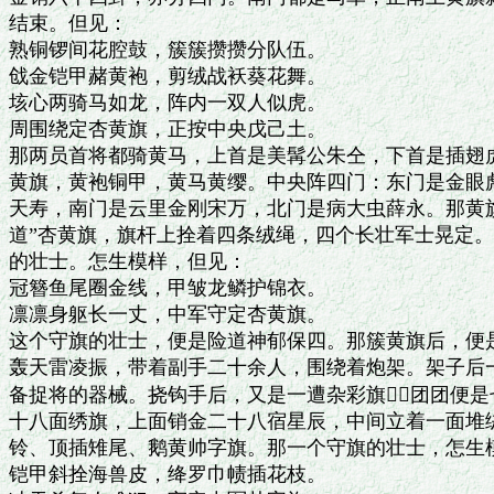
结束。但见：

熟铜锣间花腔鼓，簇簇攒攒分队伍。

戗金铠甲赭黄袍，剪绒战袄葵花舞。

垓心两骑马如龙，阵内一双人似虎。

周围绕定杏黄旗，正按中央戊己土。

那两员首将都骑黄马，上首是美髯公朱仝，下首是插翅虎
黄旗，黄袍铜甲，黄马黄缨。中央阵四门：东门是金眼彪
天寿，南门是云里金刚宋万，北门是病大虫薛永。那黄旗
道”杏黄旗，旗杆上拴着四条绒绳，四个长壮军士晃定。
的壮士。怎生模样，但见：

冠簪鱼尾圈金线，甲皱龙鳞护锦衣。

凛凛身躯长一丈，中军守定杏黄旗。

这个守旗的壮士，便是险道神郁保四。那簇黄旗后，便是
轰天雷凌振，带着副手二十余人，围绕着炮架。架子后一
备捉将的器械。挠钩手后，又是一遭杂彩旗，团团便是
十八面绣旗，上面销金二十八宿星辰，中间立着一面堆绒
铃、顶插雉尾、鹅黄帅字旗。那一个守旗的壮士，怎生模
铠甲斜拴海兽皮，绛罗巾帻插花枝。
