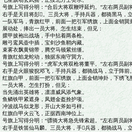
七星旗动玄武摇，正按北方壬癸水。

号旗上写得分明：“合后大将双鞭呼延灼。”左右两员副
右手是天目将彭。三员大将，手持兵器，都骑黑马，立
一队军马，青旗红甲，前面一把引军绣旗，上面金销巽卦
展动处，捧出一员大将。怎生结束，但见：

擐甲披袍出战场，手中拈着两条枪。

雕弓鸾凤壶中插，宝剑沙鱼鞘内藏。

束雾衣飘黄锦带，腾空马顿紫丝缰。

青旗红焰龙蛇动，独据东南守巽方。

号旗上写得分明：“虎军大将双枪将董平。”左右两员副
右手是火眼狻猊邓飞，手持兵器，都骑战马，立于阵前。
红旗白甲，前面一把引军绣旗，上面金销坤卦，下绣飞熊
一员大将。怎生打扮，但见：

当先涌出英雄将，凛凛威风添气象。

鱼鳞铁甲紧遮身，凤翅金盔拴护项。

冲波战马似龙形，开山大斧如弓样。

红旗白甲火云飞，正据西南坤位上。

号旗上写得分明：“骠骑大将急先锋索超。”左右两员副
右手是铁笛仙马麟。三员大将，手兵器，都骑战马，立