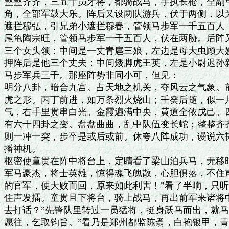
整整齐齐，三五十员牙将，都骑战马，手执长枪，全副弓
角，全部军鼓大乐。阵后又设两队游兵，伏于两侧，以为
遮拦穆弘，引兄弟小遮拦穆春，管领马步军一千五百人；
尾龟陶宗旺，管领马步军一千五百人，伏在两胁。后阵又
三个女头领：中间是一丈青扈三娘，左边是母大虫顾大嫂
押阵后是他三个丈夫：中间矮脚虎王英，左是小尉迟孙新
马步军兵三千。那座阵势非同小可，但见：

明分八卦，暗合九宫。占天地之机关，夺风云之气象。前
虎之形。丙丁前进，如万条烈火烧山；壬癸后随，似一片
气，右手里贯串白光。金霞遍满中央，黄道全依戊己。四
有六十四卦之变。盘盘曲曲，乱中队伍变长蛇；整整齐齐
则一冲一突，步卒是或后或前。休夸八阵成功，谩说六韬
播神机。

枢密使童贯在阵中将台上，定睛看了梁山泊兵马，无移时
军马豪杰，将士英雄，惊得魂飞魄散，心胆俱落，不住声
的官军，便大败而回，原来如此利害！”看了半晌，只听
住声发擂。童贯且下将台，骑上战马，再出前军来诸将中
去打话？”先锋队里转过一员猛将，挺身跃马而出，就马
愿往，乞取钧旨。”看乃是郑州都监陈翥，白袍银甲，青