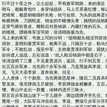
行不过十里之外，尘土起处，早有敌军哨路，来的渐近，
哨马，都戴青包巾，各穿绿战袄，马上尽系着红缨，每边
把雉尾，都是钏银细杆长枪，轻弓短箭。为头的战将是谁
枪横鸦角，刀插蛇皮。销金的巾帻佛头青，挑绣的战袍鹦
足穿气裤软香皮。雕鞍后对悬锦袋，内藏打将的石头。战
的雉尾。骠骑将军没羽箭，张清哨路最当先。

马上来的将军，号旗上写的分明：“巡哨都头领没羽箭张
得孙，直哨到童贯军前，相离不远，只隔百十步，勒马便
军令，不敢乱动，报至中军，主帅童贯亲到军前，观犹未
欲待遣人追战，左右说道：“此人鞍后锦袋中都是石子，
张清连哨了三遭，不见童贯进兵，返回。行不到五里，只
出五百步军来，当先四个步军头领，乃是黑旋风李逵、混
充、飞天大圣李衮，直奔前来。但见：

人人虎体，个个彪形。当先两座恶星神，随后二员真杀曜
掣龙泉。项充牌画玉爪狻猊，李衮牌描金精獬豸。五百人
缨。青山中走出一群魔，绿林内迸开三昧火。

那五百步军就山坡下一字儿摆开，两边团牌齐齐扎住。童
麈尾一招，大队军马冲击前去。李逵、樊瑞引步军分开两