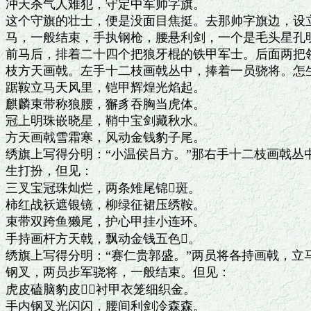
冲天杀气人难犯，守定中军帅字旗。

这个守旗的壮士，便是没面目焦挺。去那帅字旗边，设立
马，一般结束，手执钢枪，腰悬利剑，一个是毛头星孔明
前马后，排着二十四个把狼牙棍的铁甲军士。后面两把领
枝方天画戟。左手十二枝画戟丛中，捧着一员骁将。怎生
踞鞍立马天风里，铠甲辉煌光焰起。

麒麟束带称狼腰，獬豸吞胸当虎体。

冠上明珠嵌晓星，鞘中宝剑藏秋水。

方天画戟雪霜寒，风动金钱豹子尾。

绣旗上写得分明：“小温侯吕方。”那右手十二枝画戟丛
生打扮，但见：

三叉宝冠珠灿烂，两条雉尾锦斑。

柿红战袄遮银镜，柳绿征裙压绣鞍。

束带双跨鱼獭尾，护心甲挂小连环。

手持画杆方天戟，飘动金钱五色。

绣旗上写得分明：“赛仁贵郭盛。”两员将各持画戟，立
钢叉，两员步军骁将，一般结束。但见：

虎皮磕脑豹皮，衬甲衣笼细织金。

手内钢叉光闪闪，腰间利剑冷森森。
