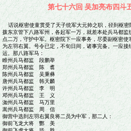
第七十六回 吴加亮布
    话说枢密使童贯受了天子统军大元帅之职，径到枢密
拨东京管下八路军州，各起军一万，就差本处兵马都监统
点二万，守护中军。枢密院下一应事务，尽委副枢密使掌
为左羽右翼。号令已定，不旬日间，诸事完备。一应接续
运。那八路军马：

睢州兵马都监　段鹏举

郑州兵马都监　陈　翥

陈州兵马都监　吴秉彝

唐州兵马都监　韩天麟

许州兵马都监　李　明

邓州兵马都监　王　义

洳州兵马都监　马万里

嵩州兵马都监　周　信

御营中选到左羽右翼良将二员为中军，那二人：

御前飞龙大将　酆　美

御前飞虎大将　毕　胜
