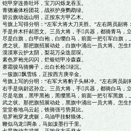
铠甲穿连兽吐环，宝刀闪烁龙吞玉。

青骢遍体粉团花，战袄护身鹦鹉绿。

碧云旗动远山明，正按东方甲乙木。

号旗上写得分明：“左军大将大刀关胜。”左右两员副将
手是井木犴郝思文。三员大将，手兵器，都骑青马，立
尽是白旗，白甲白袍，白缨白马，前面一把引军白旗，上
虎之状。那把旗招展动处，白旗中涌出一员大将。怎生结
漠漠寒云护太阴，梨花万朵迭层琛。

素色罗袍光闪闪，烂银铠甲冷森森。

赛霜骏马骑狮子，出白长枪绿沉。

一簇旗飘雪练，正按西方庚辛金。

号旗上写的分明：“右军大将豹子头林冲。”左右两员副
右手是病尉迟孙立。三员大将，手兵器，都骑白马，立
尽是皂旗，黑甲黑袍，黑缨黑马，前面一把引军黑旗，上
武之状。那把旗招展动处，黑旗中涌出一员大将。怎生打
堂堂卷地乌云起，铁骑强弓势莫比。

皂罗袍穿龙虎躯，乌油甲挂豺狼体。

鞭似乌龙两条，马如泼墨行千里。
