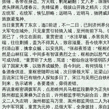
抓锤，各带在身边。方天戟，豹尾翩翻；丈八矛，珠缠错
虎头牌画几缕春云。先锋猛勇，领拔山开路之精兵；元帅
左统军，右统军，恢弘胆略；远哨马，近哨马，驰骋威风
旌旗避鬼神。

当日童贯离了东京，迤前进，不一二日，已到济州界分
大军屯住城外。只见童贯引轻骑入城，至州衙前下马。张
居已了，侍立在面前。童贯密道：“水洼草贼，杀害良民
端，往往剿捕，盖为不得其人，致容滋蔓。吾今统率大军
扫清山寨，擒拿众贼，以安兆民。”张叔夜答道：“枢相
然是山林狂寇，中间多有智谋勇烈之士，枢相勿以怒气自
可成功绩。”童贯听了大怒，骂道：“都似你这等懦弱匹
误了国家大事，以致养成贼势。吾今到此，有何惧哉！”
备酒食供送。童枢密随即出城，次日驱领大军，近梁山泊
且说宋江等已有细作人探知多日了。宋江与吴用已自铁桶
到来，告示诸将，各要遵依，毋得差错。

再说童枢密调拨军兵，点差睢州兵马都监段鹏举为正先锋
陈州都监吴秉彝为正合后，许州都监李明为副合后，唐州
义二人为左哨，洳州都监马万里、嵩州都监周信二人为右
为中军羽翼，童贯为元帅，总领大军，全身披挂，亲自监