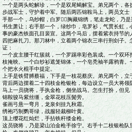
一个是两头蛇解珍，一个是双尾蝎解宝。弟兄两个，各执
步战军士，守护着中军。随后两匹锦鞍马上，两员文士，
手那一个，乌纱帽，白罗，胸藏锦绣，笔走龙蛇，乃是
书生萧让；右手那一个，绿纱巾，皂罗衫，气贯长虹，心
事的豪杰铁面孔目裴宣。这两个马后，摆着紫衣持节的人
四把麻扎刀。那刀林中，立着两个锦衣三串行刑刽子。怎
证：

一个皮主腰干红簇就，一个罗踢串彩色装成。一个双环扑
枝掩映。一个白纱衫遮笼锦体，一个皂秃袖半露鸦青。一
个把水火棍手中提定。

上手是铁臂膊蔡福，下手是一枝花蔡庆。弟兄两个，立于
背后两边摆着二十四枝金枪银枪，每边设立一员大将领队
马上一员骁将，手执金枪，侧坐战马。怎生打扮，但见：
锦鞍骏马紫丝缰，金翠花枝压鬓旁。

雀画弓悬一弯月，龙泉剑挂九秋霜。

绣袍巧制鹦哥绿，战服轻裁柳叶黄。

顶上缨花红灿烂，手拈铁杆缕金枪。

这员骁将，乃是梁山泊金枪手徐宁。右手十二枝银枪队里