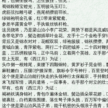
枪，也侧坐骏马。怎生披挂，但见：

蜀锦鞍鞯宝镫光，五明骏马玉玎。

虎筋弦扣雕弓硬，燕尾梢攒箭羽长。

绿锦袍明金孔雀，红带束紫鸳鸯。

参差半露黄金甲，手执银丝铁杆枪。

这员骁将，乃是梁山泊小李广花荣。两势下都是风流威猛
各带皂罗巾，鬓边都插翠叶金花。左手十二个金枪手穿绿
背后又是锦衣对对，花帽双双，绯袍簇簇，锦袄攒攒。两
黄钺白旄，青萍紫电。两行二十四把钺斧，二十四对鞭挝
盖，三匹绣鞍骏马，正中马前，立着两个英雄。左手那个
世上无双。有《西江月》为证：

头巾侧一根雉尾，束腰下四颗铜铃。黄罗衫子晃金明，飘
麻鞋嫩白，压腿护膝深青。旗标令字号神行，百里登时
这个便是梁山泊能行快走的头领神行太保戴宗，手持鹅黄
来飞报军情，调兵遣将，一应事务。右手那个对立的壮士
罕有。也有《西江月》为证：

褐衲袄满身锦衬，青包巾遍体金销。鬓边插朵翠花娇，
裙裹肚，白裆素练围腰。落生弩子捧头挑，百万军中偏俏
这个便是梁山泊风流子弟，能干机密的头领浪子燕青，背