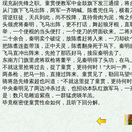
现充副先锋之职。童贯便教军中金鼓旗下发三通擂，将台
从门旗下飞马出阵，两军一齐呐喊。陈翥兜住马，横着刀
背逆狂徒，天兵到此，尚不投降，直待骨肉为泥，悔之何
头领虎将秦明，飞马出阵，更不打话，舞起狼牙棍，直取
举，一个使棍的当头便打，一个使刀的劈面砍来。二将来
二十余合，秦明卖个破绽，放陈翥赶将入来，一刀却砍个
把陈翥连盔带顶，正中天灵，陈翥翻身死于马下。秦明的
飞马直冲出阵来，先抢了那匹好马，接应秦明去了。

东南方门旗里虎将双枪将董平，见秦明得了头功，在马上
不就这里抢将过去，捉了童贯，更待何时！”大叫一声，
两条枪，把马一拍，直撞过阵来。童贯见了，勒回马望中
骑将急先锋索超也叫道：“不就这里捉了童贯，更待何时
中央秦明见了两边冲杀过去，也招动本队红旗军马，一齐
是：数只皂雕追紫燕，一群猛虎啖羊羔。
