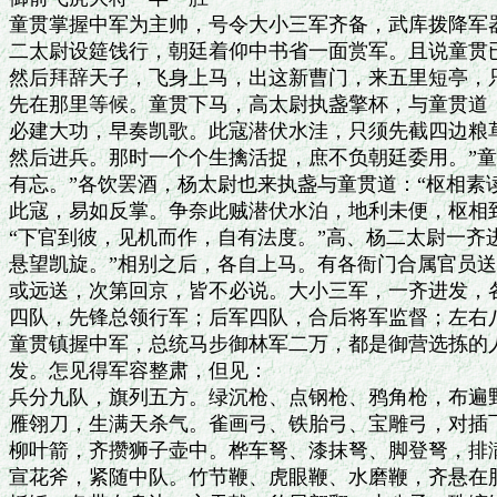
童贯掌握中军为主帅，号令大小三军齐备，武库拨降军器
二太尉设筵饯行，朝廷着仰中书省一面赏军。且说童贯已
然后拜辞天子，飞身上马，出这新曹门，来五里短亭，只
先在那里等候。童贯下马，高太尉执盏擎杯，与童贯道：
必建大功，早奏凯歌。此寇潜伏水洼，只须先截四边粮草
然后进兵。那时一个个生擒活捉，庶不负朝廷委用。”童
有忘。”各饮罢酒，杨太尉也来执盏与童贯道：“枢相素
此寇，易如反掌。争奈此贼潜伏水泊，地利未便，枢相到
“下官到彼，见机而作，自有法度。”高、杨二太尉一齐进
悬望凯旋。”相别之后，各自上马。有各衙门合属官员送
或远送，次第回京，皆不必说。大小三军，一齐进发，各
四队，先锋总领行军；后军四队，合后将军监督；左右八
童贯镇握中军，总统马步御林军二万，都是御营选拣的人
发。怎见得军容整肃，但见：

兵分九队，旗列五方。绿沉枪、点钢枪、鸦角枪，布遍野
雁翎刀，生满天杀气。雀画弓、铁胎弓、宝雕弓，对插飞
柳叶箭，齐攒狮子壶中。桦车弩、漆抹弩、脚登弩，排满
宣花斧，紧随中队。竹节鞭、虎眼鞭、水磨鞭，齐悬在肘