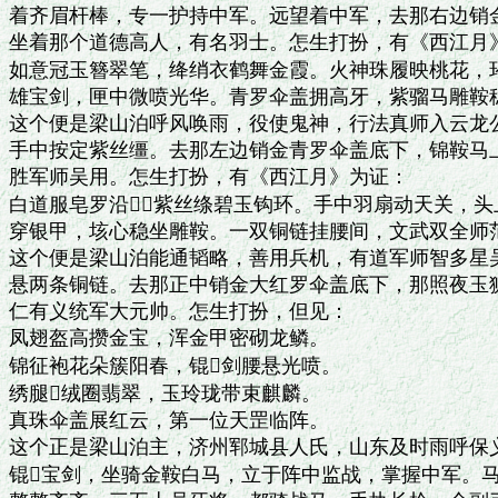
着齐眉杆棒，专一护持中军。远望着中军，去那右边销金
坐着那个道德高人，有名羽士。怎生打扮，有《西江月》
如意冠玉簪翠笔，绛绡衣鹤舞金霞。火神珠履映桃花，环
雄宝剑，匣中微喷光华。青罗伞盖拥高牙，紫骝马雕鞍稳
这个便是梁山泊呼风唤雨，役使鬼神，行法真师入云龙公
手中按定紫丝缰。去那左边销金青罗伞盖底下，锦鞍马上
胜军师吴用。怎生打扮，有《西江月》为证：

白道服皂罗沿，紫丝绦碧玉钩环。手中羽扇动天关，头
穿银甲，垓心稳坐雕鞍。一双铜链挂腰间，文武双全师范
这个便是梁山泊能通韬略，善用兵机，有道军师智多星吴
悬两条铜链。去那正中销金大红罗伞盖底下，那照夜玉狮
仁有义统军大元帅。怎生打扮，但见：

凤翅盔高攒金宝，浑金甲密砌龙鳞。

锦征袍花朵簇阳春，锟剑腰悬光喷。

绣腿绒圈翡翠，玉玲珑带束麒麟。

真珠伞盖展红云，第一位天罡临阵。

这个正是梁山泊主，济州郓城县人氏，山东及时雨呼保义
锟宝剑，坐骑金鞍白马，立于阵中监战，掌握中军。马