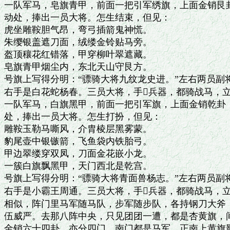
一队军马，皂旗青甲，前面一把引军绣旗，上面金销艮卦
动处，捧出一员大将。怎生结束，但见：

虎坐雕鞍胆气昂，弯弓插箭鬼神慌。

朱缨银盖遮刀面，绒缕金铃贴马旁。

盔顶穰花红错落，甲穿柳叶翠遮藏。

皂旗青甲烟尘内，东北天山守艮方。

号旗上写得分明：“骠骑大将九纹龙史进。”左右两员副
右手是白花蛇杨春。三员大将，手兵器，都骑战马，立
一队军马，白旗黑甲，前面一把引军旗，上面金销乾卦，
处，捧出一员大将。怎生打扮，但见：

雕鞍玉勒马嘶风，介胄棱层黑雾蒙。

豹尾壶中银镞箭，飞鱼袋内铁胎弓。

甲边翠缕穿双凤，刀面金花嵌小龙。

一簇白旗飘黑甲，天门西北是乾宫。

号旗上写得分明：“骠骑大将青面兽杨志。”左右两员副
右手是小霸王周通。三员大将，手兵器，都骑战马，立
相似，阵门里马军随马队，步军随步队，各持钢刀大斧，
伍威严。去那八阵中央，只见团团一遭，都是杏黄旗，间
金销六十四卦，亦分四门。南门都是马军，正南上黄旗影