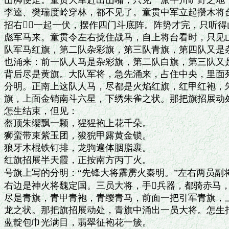
山脚便走。童贯大军赶出山嘴，只见一派平川旷野之地，
李逵、樊瑞度岭穿林，都不见了。童贯中军立起攒木将台
招右，一起一伏，摆作四门斗底阵。阵势才完，只听得
彪军马来。童贯令左右拢住战马，自上将台看时，只见山
队军马红旗，第二队杂彩旗，第三队青旗，第四队又是杂
也涌来：前一队人马是杂彩旗，第二队白旗，第三队又是
背后尽是黄旗。大队军将，急先涌来，占住中央，里面列
分明。正南上这队人马，尽都是火焰红旗，红甲红袍，朱
旗，上面金销南斗六星，下绣朱雀之状。那把旗招展动处
怎生结束，但见：

盔顶朱缨飘一颗，猩猩袍上花千朵。

狮蛮带束紫玉团，狻猊甲露黄金锁。

狼牙木棍铁钉排，龙驹遍体胭脂裹。

红旗招展半天霞，正按南方丙丁火。

号旗上写的分明：“先锋大将霹雳火秦明。”左右两员副将
右边是神火将魏定国。三员大将，手兵器，都骑赤马，
尽是青旗，青甲青袍，青缨青马，前面一把引军青旗，上
龙之状。那把旗招展动处，青旗中涌出一员大将。怎生打
蓝靛包巾光满目，翡翠征袍花一簇。
