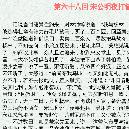
第六十八回 宋公明
　　话说当时段景住跑来，对林冲等说道：“我与杨林、
彼选得壮窜有筋力好毛片骏马，买了二百余匹。回至青州
一个唤做险道神郁保四，聚集二百余人，尽数把马劫夺，
杨林，不知去向。小弟连夜逃来，报知此事。”关胜见说
了，却商议此事。众人且过渡来，都到忠义堂上，见了宋
国，与大小头领俱各相见了。李逵把下山杀了韩伯龙，遇
凌州之事，说了一遍。宋江听罢，又添四个好汉，正在欢
宋江听了，大怒道：“前者夺我马匹，今又如此无礼。晁
夕不乐，若不去报此仇，惹人耻笑。”吴用道：“即日春
失其地利，如今必用智取。”宋江道：“此仇深入骨髓，不
用道：“且教时迁，他会飞檐走壁，可去探听消息一遭，
命去了，无三二日，只见杨林、石勇逃得回寨，备说曾头
梁山泊势不两立。宋江见说，便要起兵，吴用道：“再待
宋江怒气填胸，要报此仇，片时忍耐不住，又使戴宗飞去
　　不过数日，却是戴宗先回来，说：“这曾头市要与凌
曾头市口扎下大寨，又在法华寺内做中军帐，数百里遍插