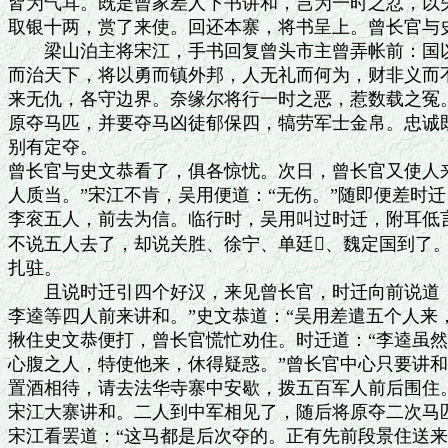
皆为气耳。既是曾家差人下书讲和，岂为一时之忿，以失
取银十两，赏了来使。回还本寨，将书呈上。曾长官与史
　　梁山泊主将宋江，手书回复曾头市主曾弄帐前：国以
而治天下，将以勇而镇外邦，人无礼而何为，财非义而不
来无仇，各守边界。奈缘尔将行一时之恶，惹数载之冤。
原夺马匹，并要夺马凶徒郁保四，犒劳军士金帛。忠诚既
别有定夺。

曾长官与史文恭看了，俱各惊忧。次日，曾长官又使人来
人质当。”宋江不肯，吴用便道：“无伤。”随即便差时迁
李衮五人，前去为信。临行时，吴用叫过时迁，附耳低言
不说五人去了，却说关胜、徐宁、单廷、魏定国到了。
扎驻。

　　且说时迁引四个好汉，来见曾长官，时迁向前说道：
李逵等四人前来讲和。”史文恭道：“吴用差遣五个人来，
揪住史文恭便打，曾长官慌忙劝住。时迁道：“李逵虽然
心腹之人，特使他来，休得疑惑。”曾长官中心只要讲和
置酒相待，请去法华寺寨中安歇，拨五百军人前后围住。
宋江大寨讲和。二人到中军相见了，随后将原夺二次马匹
宋江看罢道：“这马都是后次夺的。正有先前段景住送来