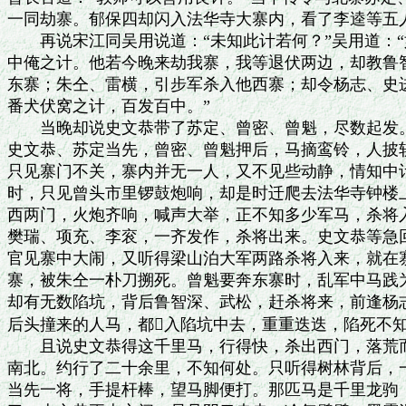
一同劫寨。郁保四却闪入法华寺大寨内，看了李逵等五人
　　再说宋江同吴用说道：“未知此计若何？”吴用道：“
中俺之计。他若今晚来劫我寨，我等退伏两边，却教鲁智
东寨；朱仝、雷横，引步军杀入他西寨；却令杨志、史进
番犬伏窝之计，百发百中。”

　　当晚却说史文恭带了苏定、曾密、曾魁，尽数起发。
史文恭、苏定当先，曾密、曾魁押后，马摘鸾铃，人披软
只见寨门不关，寨内并无一人，又不见些动静，情知中计
时，只见曾头市里锣鼓炮响，却是时迁爬去法华寺钟楼上
西两门，火炮齐响，喊声大举，正不知多少军马，杀将入
樊瑞、项充、李衮，一齐发作，杀将出来。史文恭等急回
官见寨中大闹，又听得梁山泊大军两路杀将入来，就在寨
寨，被朱仝一朴刀搠死。曾魁要奔东寨时，乱军中马践为
却有无数陷坑，背后鲁智深、武松，赶杀将来，前逢杨志
后头撞来的人马，都入陷坑中去，重重迭迭，陷死不知
　　且说史文恭得这千里马，行得快，杀出西门，落荒而
南北。约行了二十余里，不知何处。只听得树林背后，一
当先一将，手提杆棒，望马脚便打。那匹马是千里龙驹，