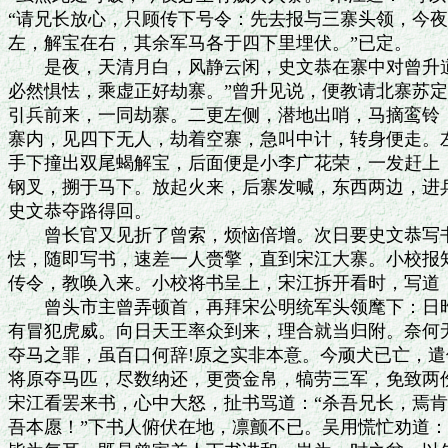
“请兄长放心，只顾传下号令：先去报与三寨头领，今夜
左，解宝在右，其余军马各于四下里埋伏。”已定。

　　是夜，天清月白，风静云闲，史文恭在寨中对曾升道
必然惧怯，乘虚正好劫寨。”曾升见说，便教请北寨苏定
引兵前来，一同劫寨。二更左侧，潜地出哨，马摘鸾铃，
寨内，见四下无人，劫着空寨，急叫中计，转身便走。左
手下撞出双尾蝎解宝，后面便是小李广花荣，一发赶上，
钢叉，搠于马下。放起火来，后寨发喊，东西两边，进兵
史文恭夺路得回。

　　曾长官又见折了曾索，烦恼倍增。次日要史文恭写书
怯，随即写书，速差一人赍擎，直到宋江大寨。小校报知
传令，教唤入来。小校将书呈上，宋江拆开看时，写道：
　　曾头市主曾弄顿首，再拜宋公明统军头领麾下：日昨
有冒犯虎威。向日天王率众到来，理合就当归附。奈何无
夺马之罪，虽百口何辞!原之实非本意。今顽犬已亡，遣
将原夺马匹，尽数纳还，更赍金帛，犒劳三军，免致两伤
宋江看罢来书，心中大怒，扯书骂道：“杀吾兄长，焉肯
吾本愿！”下书人俯伏在地，凛颤不已。吴用慌忙劝道：