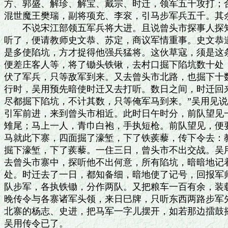
方、郭盛、解珍、解宝、戴宗、时迁，领军五千攻打；合
混世魔王樊瑞，副将项充、李衮，引马步军兵五千。其余
　　不说宋江部领五军兵将大进。且说曾头市探事人探知
听了，便请教师史文恭、苏定，商议军情重事。史文恭道
是多使陷坑，方才捉得他强兵猛将。这伙草寇，须是这条
便差庄客人等，将了锄头铁锹，去村口掘下陷坑数十处，
伏了军兵，只等敌军到来。又去曾头市北路，也掘下十数
行时，吴用预先暗使时迁又去打听。数日之间，时迁回来
尽都掘下陷坑，不计其数，只等俺军马到来。”吴用见说，
引军前进，来到曾头市相近。此时日午时分，前队望见一
雉尾；马上一人，青巾白袍，手执短枪。前队望见，便要
马就此下寨，四面掘了濠堑，下了铁蒺藜，传下令去：教
掘下濠堑，下了蒺藜。一住三日，曾头市不出交战。吴用
去曾头市寨中，探听他不出何意，所有陷坑，暗暗地记着
处。时迁去了一日，都知备细，暗地使了记号，回报军师
队步军，各执铁锄，分作两队。又把粮车一百有余，装载
晚传令与各寨诸军头领，来日巳牌，只听东西两路步军先
北寨的杨志、史进，把马军一字儿摆开，如若那边擂鼓摇
吴用传令已了。
