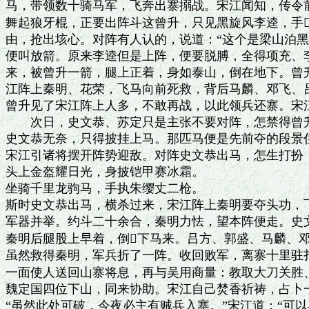
马，带领数十骑马军，飞奔出寨搦战。宋江闻知，传令前
舞起狼牙棍，正要出阵斗这曾升，只见黑旋风李逵，手
由，抢出垓心。对阵有人认的，说道：“这个是梁山泊黑
便叫放箭。原来李逵但是上阵，便要脱膊，全得项充、李
来，被曾升一箭，腿上正着，身如泰山，倒在地下。曾升
江阵上秦明、花荣，飞马向前死救，背后马麟、邓飞、吕
曾升见了宋江阵上人多，不敢再战，以此领兵还寨。宋江
　　次日，史文恭、苏定只是主张不要对阵，怎禁得曾升
史文恭无奈，只得披挂上马。那匹马便是先前夺的段景住
宋江引诸将摆开阵势迎敌。对阵史文恭出马，怎生打扮：
头上金盔耀日光，身披铠甲赛冰霜。

坐骑千里龙驹马，手执朱缨丈二枪。

斯时史文恭出马，横杀过来，宋江阵上秦明要夺头功，飞
军器并举。约斗二十余合，秦明力怯，望本阵便走。史文
秦明后腿股上早着，倒下马来。吕方、郭盛、马麟、邓
虽然救得秦明，军兵折了一阵。收回败军，离寨十里驻扎
一面使人送回山寨将息，再与吴用商量：教取大刀关胜、
魏定国四位下山，同来协助。宋江自己焚香祈祷，占卜一
“虽然此处可破，今夜必主有贼兵入寨。”宋江道：“可以