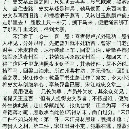
了。史文恭正走之间，只见阴云冉冉，冷气飕飕，黑雾漫
人，当住去路。史文恭疑是神兵，勒马便回，东西南北，
史文恭再回旧路，却撞着浪子燕青，又转过玉麒麟卢俊义
走那里去！”腿股上只一朴刀，搠下马来，便把绳索绑了
了那匹千里龙驹，径到大寨。

　　宋江看了，心中一喜一怒：喜者得卢员外建功，怒者
人相见，分外眼睁。先把曾升就本处斩首，曾家一门老少
财宝，米麦粮食，尽行装载上车，回梁山泊，给散各都头
领军杀退青州军马，花荣领兵杀散凌州军马，都回来了。
得了这匹千里龙驹照夜玉狮子马，其余物件，尽不必说。
拾军马，回梁山泊来。所过州县村坊，并无侵扰。回到山
盖之灵。宋江传令：教圣手书生萧让作了祭文，令大小头
将史文恭剖腹剜心，享祭晁盖已罢。宋江就忠义堂上，与
　　吴用便道：“兄长为尊，卢员外为次，其余众弟兄，各
者晁天王遗言：‘但有人捉得史文恭者，不拣是谁，便为梁
外生擒此贼，赴山祭献晁兄，报仇雪恨，正当为尊，不必
弟德薄才疏，怎敢承当此位!若得居末，尚自过分。”宋江
三件不如员外处：第一件，宋江身材黑矮，貌拙才疏；员
有贵人之相。第二件，宋江出身小吏，犯罪在逃，感蒙众