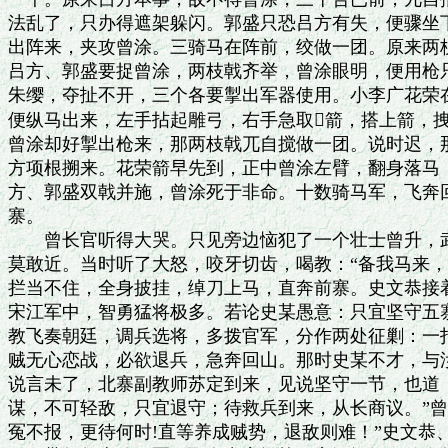
法乱了，只办得遮架躲闪。郭盛只恐吕方有失，便骤坐下
出阵来，夹攻曾涂。三骑马在阵前，绞做一团。原来两枝
吕方、郭盛要捉曾涂，两枝戟齐举，曾涂眼明，便用枪只
朱缨，夺扯不开，三个各要掣出军器使用。小李广花荣在
便纵马出来，左手拈起雕弓，右手急取箭，搭上箭，拽
曾涂却好掣出枪来，那两枝戟兀自搅做一团。说时迟，那
方项根搠来。花荣箭早先到，正中曾涂左臂，翻身落马，
方、郭盛双戟并施，曾涂死于非命。十数骑马军，飞奔回
寨。

　　曾长官听得大哭。只见旁边恼犯了一个壮士曾升，武
莫敢近。当时听了大怒，咬牙切齿，喝教：“备我马来，
拦当不住，全身披挂，绰刀上马，直奔前寨。史文恭接着
宋江军中，智勇猛将极多。若论史某愚意：只宜坚守五寨
教飞奏朝廷，调兵选将，多拨官军，分作两处征剿：一打
贼无心恋战，必欲退兵，急奔回山。那时史某不才，与汝
说言未了，北寨副教师苏定到来，见说坚守一节，也道：
谋，不可轻敌，只宜退守；待救兵到来，从长商议。”曾
冤不报，更待何时!直等养成贼势，退敌则难！”史文恭、