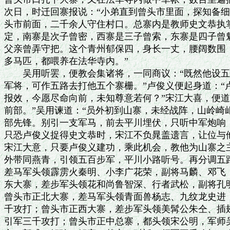
次日，时迁回寨报说：“小弟直到曾头市里面，探知备细
头市前面，二千余人守住村口。总寨内是教师史文恭执掌
定，南寨是次子曾密，西寨是三子曾索，东寨是四子曾魁
父亲曾弄守把。这个青州郁保四，身长一丈，腰阔数围，
多马匹，都喂养在法华寺内。”

　　吴用听罢，便教会集诸将，一同商议：“既然他设五
军将，可作五路去打他五个寨栅。”卢俊义便起身道：“
报效，今愿尽命向前，未知尊意若何？”宋江大喜，便道
前部。”吴用谏道：“员外初到山寨，未经战阵，山岭崎
部先锋。别引一支军马，前去平川埋伏，只听中军炮响，
只恐卢俊义捉得史文恭时，宋江不负晁盖遗言，让位与他
宋江大意，只要卢俊义建功，乘此机会，教他为山寨之主
外带同燕青，引领五百步军，平川小路听号。再分调五路
差马军头领霹雳火秦明、小李广花荣，副将马麟、邓飞，
东大寨，差步军头领花和尚鲁智深、行者武松，副将孔明
曾头市正北大寨，差马军头领青面兽杨志、九纹龙史进，
千攻打；曾头市正西大寨，差步军头领美髯公朱仝、插翅
引军三千攻打；曾头市正中总寨，都头领宋公明，军师吴