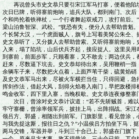
　　再说曾头市史文恭只要引宋江军马打寨，便着他陷坑
次日巳牌，听得寨前炮响，追兵大队，都到南门。次后，
个和尚抡着铁禅杖，一个行者舞起双戒刀，攻打前后。”
梁山泊鲁智深、武松。”犹恐有失，便分人去帮助曾魁。
个长髯大汉，一个虎面贼人，旗号上写着美髯公朱仝、插
史文恭听了，又分拨人去帮助曾索。又听得寨前炮响，史
入来，塌了陷坑，山后伏兵齐起，接应捉人。这里吴用却
到寨前，前面步军，只顾看寨，又不敢去；两边伏兵，都
赶来，尽数逼下坑去。史文恭却待出来，吴用鞭梢一指，
余辆车子来，尽数把火点着，上面芦苇干柴，硫黄焰硝，
及史文恭军马出来，尽被火车横拦当住，只得回避，急待
挥剑作法，借起大风，刮得火焰卷入南门，早把敌楼排栅
鸣金收军，四下里入寨，当晚权歇。史文恭连夜修整寨门
　　次日，曾涂对史文恭计议道：“若不先斩贼首，难以
牢守寨栅，曾涂率领军兵，披挂上马，出阵搦战。宋江在
领吕方、郭盛，相随出到前军。门旗影里，看见曾涂，心
与我先捉这厮，报往日之仇？”小温侯吕方拍坐下马，挺
两马交锋，军器并举，斗到三十合已上，郭盛在门旗下，
一个。原来吕方本事，敌不得曾涂，三十合已前，兀自抵