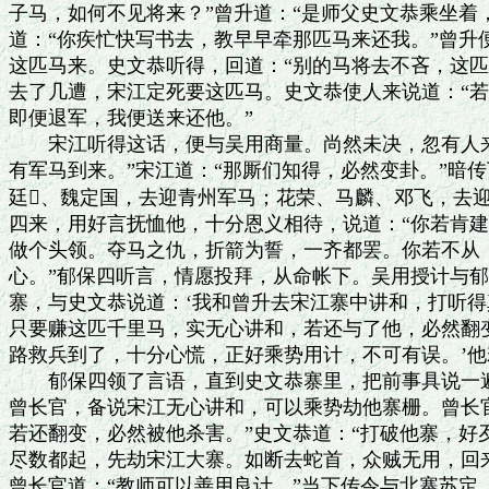
子马，如何不见将来？”曾升道：“是师父史文恭乘坐着，
道：“你疾忙快写书去，教早早牵那匹马来还我。”曾升
这匹马来。史文恭听得，回道：“别的马将去不吝，这匹
去了几遭，宋江定死要这匹马。史文恭使人来说道：“若
即便退军，我便送来还他。”

　　宋江听得这话，便与吴用商量。尚然未决，忽有人来
有军马到来。”宋江道：“那厮们知得，必然变卦。”暗传
廷、魏定国，去迎青州军马；花荣、马麟、邓飞，去迎
四来，用好言抚恤他，十分恩义相待，说道：“你若肯建
做个头领。夺马之仇，折箭为誓，一齐都罢。你若不从，
心。”郁保四听言，情愿投拜，从命帐下。吴用授计与郁
寨，与史文恭说道：‘我和曾升去宋江寨中讲和，打听得
只要赚这匹千里马，实无心讲和，若还与了他，必然翻变
路救兵到了，十分心慌，正好乘势用计，不可有误。’他
　　郁保四领了言语，直到史文恭寨里，把前事具说一遍
曾长官，备说宋江无心讲和，可以乘势劫他寨栅。曾长官
若还翻变，必然被他杀害。”史文恭道：“打破他寨，好
尽数都起，先劫宋江大寨。如断去蛇首，众贼无用，回来
曾长官道：“教师可以善用良计。”当下传令与北寨苏定