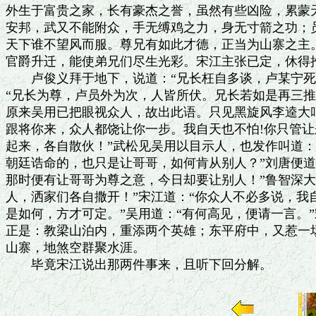
外生于富贵之家，长有豪杰之誉，虽然有些凶险，累蒙天
安邦，武又不能附众，手无缚鸡之力，身无寸箭之功；员
天下谁不望风而服。尊兄有如此才德，正当为山寨之主。
官爵升迁，能使弟兄们尽生光彩。宋江主张已定，休得推
　　卢俊义拜于地下，说道：“兄长枉自多谈，卢某宁死
“兄长为尊，卢员外为次，人皆所伏。兄长若如是再三推
原来吴用已把眼视众人，故出此语。只见黑旋风李逵大叫
跟将你来，众人都饶让你一步。我自天也不怕!你只管让来
起来，各自散伙！”武松见吴用以目示人，也发作叫道：
朝廷诰命的，也只是让哥哥，如何肯从别人？”刘唐便道
那时便有让哥哥为尊之意，今日却要让别人！”鲁智深大
人，洒家们各自撒开！”宋江道：“你众人不必多说，我
是如何，方才可定。”吴用道：“有何高见，便请一言。”宋
正是：教梁山泊内，重添两个英雄；东平府中，又惹一场
山寨，地煞空群聚水涯。
