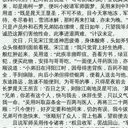
来，却是南柯一梦。便叫小校请军师圆梦。吴用来到中军
用道：“既是晁天王显圣，不可不依。目今天寒地冻，军
待。冬尽春初，雪消冰解，那时再来打城，亦未为晚。”
只是卢员外和石秀兄弟陷在缧绁，度日如年，只望我等弟
诚恐这厮们害他性命。此事进退两难。”计议未定。

　　次日，只见宋江觉道神思疲倦，身体酸疼，头如斧劈
众头领都到面前看视。宋江道：“我只觉背上好生热疼。
般红肿起来。吴用道：“此疾非痈即疽。吾看方书，绿豆
犯，便买此物，安排与哥哥吃。”一面使人寻药医治，亦
顺说道：“小弟旧在浔阳江时，因母得患背疾，百药不能
全，手到病除。向后小弟但得些银两，便着人送去与他。
东途路远，急速不能便到。为哥哥的事，只得星夜前去，
长梦晁天王所言：‘百日之灾，则除江南地灵星可治。’莫
“兄弟，你若有这个人，快与我去，休辞生受，只以义气
我一命。”吴用叫取蒜条金一百两与医人，再将三二十两
顺：“只今便行，好歹定要和他同来，切勿有误。我今拔
兄弟可作急快来。”张顺别了众人，背上包裹，望前便去
　　且说军师吴用传令诸将：“权且收军，罢战回山。”