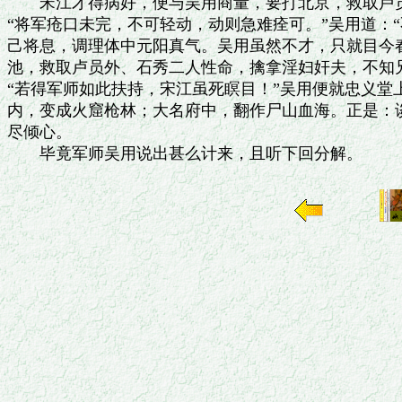
　　宋江才得病好，便与吴用商量，要打北京，救取卢员
“将军疮口未完，不可轻动，动则急难痊可。”吴用道：“
己将息，调理体中元阳真气。吴用虽然不才，只就目今春
池，救取卢员外、石秀二人性命，擒拿淫妇奸夫，不知兄
“若得军师如此扶持，宋江虽死瞑目！”吴用便就忠义堂
内，变成火窟枪林；大名府中，翻作尸山血海。正是：谈
尽倾心。
