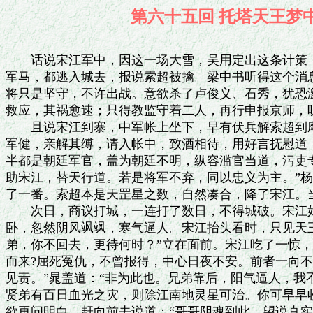
第六十五回 托塔天
　　话说宋江军中，因这一场大雪，吴用定出这条计策，
军马，都逃入城去，报说索超被擒。梁中书听得这个消息
将只是坚守，不许出战。意欲杀了卢俊义、石秀，犹恐激
救应，其祸愈速；只得教监守着二人，再行申报京师，听
　　且说宋江到寨，中军帐上坐下，早有伏兵解索超到麾
军健，亲解其缚，请入帐中，致酒相待，用好言抚慰道：
半都是朝廷军官，盖为朝廷不明，纵容滥官当道，污吏专
助宋江，替天行道。若是将军不弃，同以忠义为主。”杨
了一番。索超本是天罡星之数，自然凑合，降了宋江。当
　　次日，商议打城，一连打了数日，不得城破。宋江好
卧，忽然阴风飒飒，寒气逼人。宋江抬头看时，只见天王
弟，你不回去，更待何时？”立在面前。宋江吃了一惊，
而来?屈死冤仇，不曾报得，中心日夜不安。前者一向不
见责。”晁盖道：“非为此也。兄弟靠后，阳气逼人，我
贤弟有百日血光之灾，则除江南地灵星可治。你可早早收
欲再问明白，赶向前去说道：“哥哥阴魂到此，望说真实