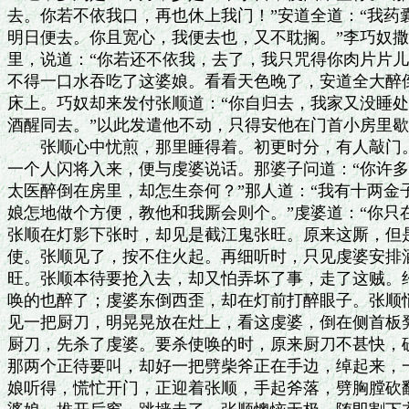
去。你若不依我口，再也休上我门！”安道全道：“我药
明日便去。你且宽心，我便去也，又不耽搁。”李巧奴撒
里，说道：“你若还不依我，去了，我只咒得你肉片片儿
不得一口水吞吃了这婆娘。看看天色晚了，安道全大醉倒
床上。巧奴却来发付张顺道：“你自归去，我家又没睡处。
酒醒同去。”以此发遣他不动，只得安他在门首小房里歇
　　张顺心中忧煎，那里睡得着。初更时分，有人敲门。
一个人闪将入来，便与虔婆说话。那婆子问道：“你许多
太医醉倒在房里，却怎生奈何？”那人道：“我有十两金
娘怎地做个方便，教他和我厮会则个。”虔婆道：“你只在
张顺在灯影下张时，却见是截江鬼张旺。原来这厮，但是
使。张顺见了，按不住火起。再细听时，只见虔婆安排酒
旺。张顺本待要抢入去，却又怕弄坏了事，走了这贼。约
唤的也醉了；虔婆东倒西歪，却在灯前打醉眼子。张顺悄
见一把厨刀，明晃晃放在灶上，看这虔婆，倒在侧首板凳
厨刀，先杀了虔婆。要杀使唤的时，原来厨刀不甚快，砍
那两个正待要叫，却好一把劈柴斧正在手边，绰起来，一
娘听得，慌忙开门，正迎着张顺，手起斧落，劈胸膛砍翻