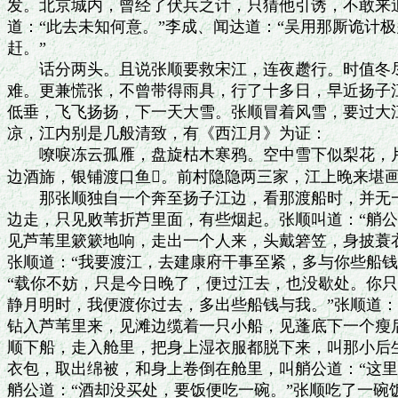
发。北京城内，曾经了伏兵之计，只猜他引诱，不敢来追
道：“此去未知何意。”李成、闻达道：“吴用那厮诡计极
赶。”

　　话分两头。且说张顺要救宋江，连夜趱行。时值冬尽
难。更兼慌张，不曾带得雨具，行了十多日，早近扬子江
低垂，飞飞扬扬，下一天大雪。张顺冒着风雪，要过大江
凉，江内别是几般清致，有《西江月》为证：

　　嘹唳冻云孤雁，盘旋枯木寒鸦。空中雪下似梨花，片
边酒旆，银铺渡口鱼。前村隐隐两三家，江上晚来堪画
　　那张顺独自一个奔至扬子江边，看那渡船时，并无一
边走，只见败苇折芦里面，有些烟起。张顺叫道：“艄公
见芦苇里簌簌地响，走出一个人来，头戴箬笠，身披蓑衣
张顺道：“我要渡江，去建康府干事至紧，多与你些船钱
“载你不妨，只是今日晚了，便过江去，也没歇处。你只
静月明时，我便渡你过去，多出些船钱与我。”张顺道：“
钻入芦苇里来，见滩边缆着一只小船，见蓬底下一个瘦后
顺下船，走入舱里，把身上湿衣服都脱下来，叫那小后生
衣包，取出绵被，和身上卷倒在舱里，叫艄公道：“这里有
艄公道：“酒却没买处，要饭便吃一碗。”张顺吃了一碗