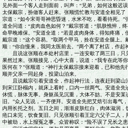
见外面一个客人走到面前，叫声：“兄弟，如何这般迟误
太保戴宗，扮做客人赶来。张顺慌忙教与安道全相见了，
宗道：“如今宋哥哥神思昏迷，水米不吃，看看待死。”
道全问道：“皮肉血色如何？”戴宗答道：“肌肤憔悴，终
命早晚难保。”安道全道：“若是皮肉身体，得知疼痛，便
戴宗道：“这个容易。”取两个甲马，拴在安道全腿上。
顺：“你自慢来，我同太医前去。”两个离了村店，作起神
　　且说这张顺在本处村店里，一连安歇了两三日，只见
果然过来。张顺接见，心中大喜，说道：“我专在此等你。
医何在？”张顺道：“神行太保戴宗接来迎着，已和他先行
顺并父亲一同起身，投梁山泊来。

　　且说戴宗引着安道全，作起神行法，连夜赶到梁山泊
到宋江卧榻内，就床上看时，口内一丝两气。安道全先诊
休慌，脉体无事。身躯虽见沉重，大体不妨。不是安某说
旧。”众人见说，一齐便拜。安道全先把艾焙引出毒气，
内用长托之剂。五日之间，渐渐皮肤红白，肉体滋润，饮
疮口未完，饮食复旧。只见张顺引着王定六父子二人，拜
中被劫，水上报冤之事。众皆称叹：“险不误了兄长之患！