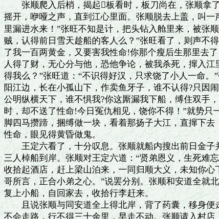
　　张顺爬入后梢，揭起板看时，板刀尚在，张顺拿了
摇开，咿哑之声，直到江心里面。张顺脱去上盖，叫一声：
里漏进水来！”张旺不知是计，把头钻入舱里来，被张顺
贼，认得前日雪天趁船的客人么？”张旺看了，则声不得
了我一百两黄金，又要害我性命!你那个瘦后生那里去了？
人得了财，无心分与他，恐他争论，被我杀死，撺入江里
得我么？”张旺道：“不识得好汉，只求饶了小人一命。”
阳江边，长在小孤山下，作卖鱼牙子，谁不认得?只因闹
公明纵横天下，谁不惧我?你这厮漏我下船，缚住双手，
时，却不送了性命!今日冤仇相见，饶你不得！”就势只一
脚四马攒蹄，捆缚做一块，看着那扬子大江，直撺下去：
性命，眼见得黄昏做鬼。

　　王定六看了，十分叹息。张顺就船内搜出前日金子并
三人棹船到岸。张顺对王定六道：“贤弟恩义，生死难忘
收拾起酒店，赶上梁山泊来，一同归顺大义，未知你心下
哥所言，正合小弟之心。”说罢分别。张顺和安道全就北
复上小船，自回家去，收拾行李赶来。

　　且说张顺与同安道全上得北岸，背了药囊，移身便走
不会走路，行不得三十余里，早走不动。张顺请入村店，