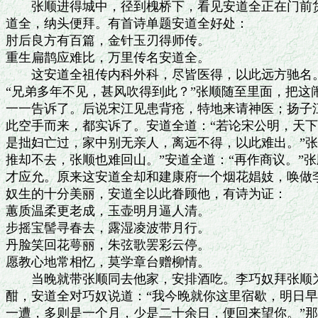
　　张顺进得城中，径到槐桥下，看见安道全正在门前货
道全，纳头便拜。有首诗单题安道全好处：

肘后良方有百篇，金针玉刃得师传。

重生扁鹊应难比，万里传名安道全。

　　这安道全祖传内科外科，尽皆医得，以此远方驰名。
“兄弟多年不见，甚风吹得到此？”张顺随至里面，把这
一一告诉了。后说宋江见患背疮，特地来请神医；扬子江
此空手而来，都实诉了。安道全道：“若论宋公明，天下
是拙妇亡过，家中别无亲人，离远不得，以此难出。”张
推却不去，张顺也难回山。”安道全道：“再作商议。”张
才应允。原来这安道全却和建康府一个烟花娼妓，唤做李
奴生的十分美丽，安道全以此眷顾他，有诗为证：

蕙质温柔更老成，玉壶明月逼人清。

步摇宝髻寻春去，露湿凌波带月行。

丹脸笑回花萼丽，朱弦歌罢彩云停。

愿教心地常相忆，莫学章台赠柳情。

　　当晚就带张顺同去他家，安排酒吃。李巧奴拜张顺为
酣，安道全对巧奴说道：“我今晚就你这里宿歇，明日早
一遭，多则是一个月，少是二十余日，便回来望你。”那