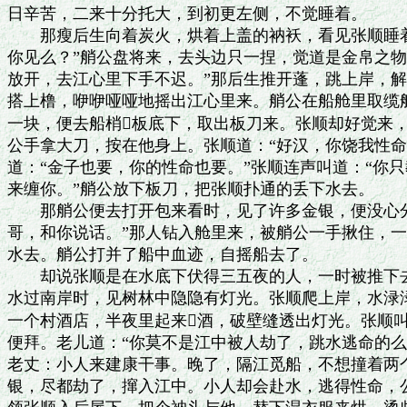
日辛苦，二来十分托大，到初更左侧，不觉睡着。

　　那瘦后生向着炭火，烘着上盖的衲袄，看见张顺睡着
你见么？”艄公盘将来，去头边只一捏，觉道是金帛之物
放开，去江心里下手不迟。”那后生推开蓬，跳上岸，解
搭上橹，咿咿哑哑地摇出江心里来。艄公在船舱里取缆船
一块，便去船梢板底下，取出板刀来。张顺却好觉来，
公手拿大刀，按在他身上。张顺道：“好汉，你饶我性命
道：“金子也要，你的性命也要。”张顺连声叫道：“你只
来缠你。”艄公放下板刀，把张顺扑通的丢下水去。

　　那艄公便去打开包来看时，见了许多金银，便没心分
哥，和你说话。”那人钻入舱里来，被艄公一手揪住，一
水去。艄公打并了船中血迹，自摇船去了。

　　却说张顺是在水底下伏得三五夜的人，一时被推下去
水过南岸时，见树林中隐隐有灯光。张顺爬上岸，水渌渌
一个村酒店，半夜里起来酒，破壁缝透出灯光。张顺叫
便拜。老儿道：“你莫不是江中被人劫了，跳水逃命的么？
老丈：小人来建康干事。晚了，隔江觅船，不想撞着两个
银，尽都劫了，撺入江中。小人却会赴水，逃得性命，公