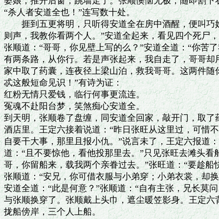
婆娘，推开后窗，跳墙走了。张顺懊恼无极，随即割下衣
“杀人者安道全也！”连写数十处。

　　捱到五更将明，只听得安道全在房中酒醒，便叫巧奴
则声，我教你看两个人。”安道全起来，看见四个死尸，
张顺道：“哥哥，你见壁上写的么？”安道全道：“你苦了我
有两条路，从你行。若是声张起来，我自走了，哥哥却用
家中取了药囊，连夜径上梁山泊，救我哥哥。这两件随你
忒这般短命见识！”有诗为证：

红粉无情只爱钱，临行何事更流连。

冤魂不赴阳台梦，笑煞痴心安道全。

到天明，张顺卷了盘缠，同安道全回家，敲开门，取了药
酒店里。王定六接着说道：“昨日张旺从这里过，可惜不遇
自要干大事，那里且报小仇。”说言未了，王定六报道：“
道：“且不要惊他，看他投那里去。”只见张旺去滩头看船
哥，你留船来，载我两个亲眷过去。”张旺道：“要趁船快
张顺道：“安兄，你可借衣服与小弟穿；小弟衣裳，却换
安道全道：“此是何意？”张顺道：“自有主张，兄长莫问
与张顺换穿了。张顺戴上头巾，遮尘暖笠影身。王定六背
拢船傍岸，三个人上船。
