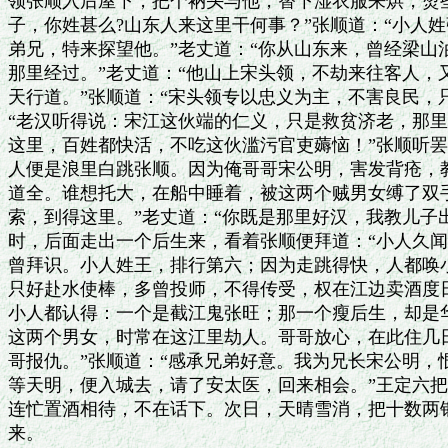
领张顺入后屋下，把个衲头与他，替下湿衣服来烘，烫些
子，你姓甚么?山东人来这里干何事？”张顺道：“小人姓
弟兄，特来探望他。”老丈道：“你从山东来，曾经梁山泊
那里经过。”老丈道：“他山上宋头领，不劫来往客人，
天行道。”张顺道：“宋头领专以忠义为主，不害良民，只
“老汉听得说：宋江这伙端的仁义，只是救贫济老，那里
这里，百姓都快活，不吃这伙滥污官吏薅恼！”张顺听罢
人便是浪里白跳张顺。因为俺哥哥宋公明，害发背疮，教
道全。谁想托大，在船中睡着，被这两个贼男女缚了双手
索，到得这里。”老丈道：“你既是那里好汉，我教儿子出
时，后面走出一个后生来，看着张顺便拜道：“小人久闻
曾拜识。小人姓王，排行第六；因为走跳得快，人都唤小
只好赴水使棒，多曾投师，不得传受，权在江边卖酒度日
小人都认得：一个是截江鬼张旺；那一个瘦后生，却是华
这两个男女，时常在这江里劫人。哥哥放心，在此住几日
哥报仇。”张顺道：“感承兄弟好意。我为兄长宋公明，
等天明，便入城去，请了安太医，回来相会。”王定六把
连忙置酒相待，不在话下。次日，天晴雪消，把十数两银
来。
