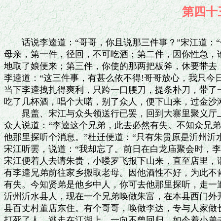
第四
 
　　话说李逵道：“哥哥，你且说那三件事？”宋江道：“你要去沂州沂水县搬取
母亲，第一件，径回，不可吃酒；第二件，因你性急，谁肯和你同去，你只自悄悄
地取了娘便来；第三件，你使的那两把板斧，休要带去，路上小心在意，早去早回。”
李逵道：“这三件事，有甚么依不得!哥哥放心，我只今日便行，我也不住了。”
当下李逵拽扎得爽利，只跨一口腰刀，提条朴刀，带了一锭大银，三五个小银子，
吃了几杯酒，唱个大喏，别了众人，便下山来，过金沙滩去了。
　　晁盖、宋江与众头领送行已罢，回到大寨里聚义厅上坐定。宋江放心不下，对
众人说道：“李逵这个兄弟，此去必然有失。不知众兄弟们，谁是他乡中人?可与
他那里探听个消息。”杜迁便道：“只有朱贵原是沂州沂水县人，与他是乡里。”
宋江听罢，说道：“我却忘了。前日在白龙庙聚会时，李逵已自认得朱贵是同乡人。”
宋江便着人去请朱贵，小喽罗飞报下山来，直至店里，请的朱贵到来。宋江道：“今
有李逵兄弟前往家乡搬取老母。因他酒性不好，为此不肯差人与他同去，诚恐路上
有失。今知贤弟是他乡中人，你可去他那里探听，走一遭。”朱贵答道：“小弟是
沂州沂水县人，现在一个兄弟唤做朱富，在本县西门外开着个酒店。这李逵他是本
县百丈村董店东住。有个哥哥，唤做李达，专与人家做长工。这李逵自小凶顽，因
打死了人，逃走在江湖上，一向不曾回归。如今着小弟去那里探听也不妨，只怕店
里无人看管。小弟也多时不曾还乡，亦就要回家探望兄弟一遭。”宋江道：“这个
看店，不必你忧心，我自教侯健、石勇替你暂管几时。”朱贵领了这言语，相辞了
众头领下山来，便走到店里，收拾包裹，交割铺面与石勇、侯健，自奔沂州去了。
　　这里宋江与晁盖在寨中，每日筵席，饮酒快乐，与吴学究看习天书，不在话下。
　　且说李逵独自一个离了梁山泊，取路来到沂水县界。于路，李逵端的不吃酒，
因此不惹事，无有话说。行至沂水县西门外，见一簇人围着榜看，李逵也立在人丛
中，听得读道：“榜上第一名正贼宋江，系郓城县人；第二名从贼戴宗，系江州两
院押狱；第三名从贼李逵，系沂州沂水县人。”李逵在背后听了，正待指手画脚，
没做奈何处，只见一个人抢向前来，拦腰抱住，叫道：“张大哥，你在这里做甚么？”
李逵扭过身看时，认得是旱地忽律朱贵。李逵问道：“你如何也来这里？”朱贵道：
“你且跟我来说话。”
　　两个一同来西门外近村一个酒店内，直入到后面一间静房中坐了。朱贵指着李
逵道：“你好大胆!那榜上明明写着赏一万贯钱捉宋江，五千钱捉戴宗，三千钱捉
李逵，你却如何立在那里看榜?倘或被眼疾手快的拿了送官，如之奈何?宋公明哥哥
只怕你惹事，不肯教人和你同来，又怕你到这里做出怪来，续后特使我赶来探听你
的消息。我迟下山来一日，又先到你一日，你如何今日才到这里？”李逵道：“便
是哥哥分付，教我不要吃酒，以此路上走得慢了。你如何认得这个酒店里?你是这
里人，家在那里住？”朱贵道：“这个酒店，便是我兄弟朱富家里。我原是此间人，
因在江湖上做客，消折了本钱，就于梁山泊落草，今次方回。”又叫兄弟朱富来与
李逵相见了。朱富置酒管待李逵。李逵道：“哥哥分付，教我不要吃酒，今日我已
到乡里了，便吃两碗儿，打甚么鸟紧！”朱贵不敢阻当他，由他吃。
　　当夜直吃到四更时分，安排些饭食，李逵吃了，趁五更晓星残月，霞光明朗，
便投村里去。朱贵分付道：“休从小路去，只从大朴树转弯，投东大路，一直往百
丈村去，便是董店东。快取了母亲来，和你早回山寨去。”李逵道：“我自从小路
去，却不近?大路走，谁耐烦！”朱贵道：“小路走，多大虫，又有乘势夺包裹的
剪径贼人。”李逵应道：“我却怕甚鸟！”戴上毡笠儿，提了朴刀，跨了腰刀，别
了朱贵、朱富，便出门投百丈村来。
　　约行了数十里，天色渐渐微明，去那露草之中，赶出一只白兔儿来，望前路去
了。李逵赶了一直，笑道：“那畜生倒引了我一程路。”有诗为证：
山径崎岖静复深，西风黄叶满疏林。
偶因逐兔过前界，不记仓忙行路心。
正走之间，只见前面有五十来株大树丛杂，时值新秋，叶儿正红。李逵来到树林边
厢，只见转过一条大汉，喝道：“是会的留下买路钱，免得夺了包裹。”李逵看那
人时，戴一顶红绢抓儿头巾，穿一领粗布衲袄，手里拿着两把板斧，把黑墨搽在
脸上。李逵见了，大喝一声：“你这厮是甚么鸟人?敢在这里剪径！”那汉道：“若
问我名字，吓碎你心胆，老爷叫做黑旋风。你留下买路钱并包裹，便饶了你性命，
容你过去。”李逵大笑道：“没你娘鸟兴!你这厮是甚么人?那里来的?也学老爷名
目，在这里胡行。”李逵挺起手中朴刀，来奔那汉，那汉那里抵当得住，却待要走，
早被李逵腿股上一朴刀，搠翻在地，一脚踏住胸脯，喝道：“认得老爷么？”那汉
在地下叫道：“爷爷，饶恁孩儿性命！”李逵道：“我正是江湖上的好汉黑旋风李
逵，便是你这厮辱莫老爷名字。”那汉道：“小人虽然姓李，不是真的黑旋风。为
是爷爷江湖上有名目，提起好汉大名，神鬼也怕，因此小人盗学爷爷名目，胡乱在
此剪径。但有孤单客人经过，听得说了黑旋风三个字，便撇了行李，逃奔了去，以
此得这些利息，实不敢害人。小人自己的贱名叫做李鬼，只在这前村住。”李逵道：
“叵耐这厮无礼，却在这里夺人的包裹行李，坏我的名目，学我使两把板斧，且教
他先吃我一斧。”劈手夺过一把斧来便砍，李鬼慌忙叫道：“爷爷杀我一个，便是
杀我两个。”李逵听得，住了手问道：“怎的杀你一个，便是杀你两个？”李鬼道：
“小人本不敢剪径，家中因有个九十岁的老母，无人养赡，因此小人单题爷爷大名
唬吓人，夺些单身的包裹，养赡老母。其实并不曾敢害了一个人。如今爷爷杀了小
人，家中老母，必是饿杀。”
　　李逵虽是个杀人不眨眼的魔君，听的说了这话，自肚里寻思道：“我特地归家
来取娘，却倒杀了一个养娘的人，天地也不我。罢，罢!我饶了你这厮性命。”
放将起来，李鬼手提着斧，纳头便拜。李逵道：“只我便是真黑旋风，你从今已后，
休要坏了俺的名目。”李鬼道：“小人今番得了性命，自回家改业，再不敢倚着爷
爷名目，在这里剪径。”李逵道：“你有孝顺之心，我与你十两银子做本钱，便去
改业。”李逵便取出一锭银子，把与李鬼，拜谢去了。
　　李逵自笑道：“这厮却撞在我手里。既然他是个孝顺的人，必去改业，我若杀
了他，也不合天理。我也自去休。”拿了朴刀，一步步投山僻小路而来。诗曰：
李逵迎母却逢伤，李鬼何曾为养娘。
可见世间忠孝处，事情言语贵参详。
　　走到巳牌时分，看看肚里又饥又渴，四下里都是山径小路，不见有一个酒店饭
店。正走之间，只见远远在山凹里露出两间草屋。李逵见了，奔到那人家里来，只
见后面走出一个妇人来，髻鬓边插一簇野花，搽一脸胭脂铅粉。李逵放下朴刀道：
“嫂子，我是过路客人，肚中饥饿，寻不着酒食店，我与你一贯足钱，央你回些酒
饭吃。”那妇人见了李逵这般模样，不敢说没，只得答道：“酒便没买处，饭便做
些与客人吃了去。”李逵道：“也罢。只多做些个，正肚中饥出鸟来。”那妇人道：
“做一升米不少么？”李逵道：“做三升米饭来吃。”那妇人向厨中烧起火来，便
去溪边淘了米，将来做饭。
　　李逵却转过屋后山边来净手，只见一个汉子手脚从山后归来。李逵转过屋
后听时，那妇人正要上山讨菜，开后门，见了，便问道：“大哥，那里闪了腿？”
那汉子应道：“大嫂，我险些儿和你不厮见了，你道我晦鸟气么?指望出去等个单
身的过，整整等了半个月，不曾发市，甫能今日抹着一个，你道是谁?原来正是那
真黑旋风。却恨撞着那驴鸟，我如何敌得他过?倒吃他一朴刀，搠翻在地，定要杀
我，吃我假意叫道：‘你杀我一个，却害了我两个。’他便问我缘故，我便告道：
‘家中有个九十岁的老娘，无人养赡，定是饿死。’那驴鸟真个信我，饶了我性命，
又与我一个银子做本钱，教我改了业养娘。我恐怕他省悟了，赶将来，且离了那林
子里僻静处睡了一回，从后山走回家来。”那妇人道：“休要高声。却才一个黑大
汉来家中，教我做饭，莫不正是他。如今在门前坐地，你去张一张看。若是他时，
你去寻些麻药来，放在菜内，教那厮吃了，麻翻在地，我和你却对付了他，谋得他
些金银，搬往县里住，去做些买卖，却不强似在这里剪径！”
　　李逵已听得了，便道：“叵耐这厮，我倒与了他一个银子，又饶了性命，他倒
又要害我。这个正是情理难容！”一转踅到后门边。这李鬼恰待出门，被李逵劈
揪住，那妇人慌忙自望前门走了。李逵捉住李鬼，按翻在地，身边掣出腰刀，早割
下头来。拿着刀，却奔前门寻那妇人时，正不知走那里去了。再入屋内来，去房中
搜看，只见有两个竹笼，盛些旧衣裳，底下搜得些碎银两并几件钗环，李逵都拿了。
又去李鬼身边搜了那锭小银子，都打缚在包裹里。却去锅里看时，三升米饭早熟了，
只没菜蔬下饭。李逵盛饭来吃了一回，看看自笑道：“好痴汉，放着好肉在面前，
却不会吃。”拔出腰刀，便去李鬼腿上割下两块肉来，把些水洗净了，灶里抓些炭
火来便烧。一面烧，一面吃。吃得饱了，把李鬼的尸首拖放屋下，放了把火，提了
朴刀，自投山路里去了。
　　比及赶到董店东时，日已平西。径奔到家中，推开门，入进里面，只听得娘在
床上问道：“是谁人来？”李逵看时，见娘双眼都盲了，坐在床上念佛。李逵道：
“娘，铁牛来家了。”娘道：“我儿，你去了许多时，这几年正在那里安身?你的
大哥，只是在人家做长工，止博得些饭食吃，养娘全不济事。我时常思量你，眼泪
流干，因此瞎了双目。你一向正是如何？”李逵寻思道：“我若说在梁山泊落草，
娘定不肯去，我只假说便了。”李逵应道：“铁牛如今做了官，上路特来取娘。”
娘道：“恁地却好也!只是你怎生和我去得？”李逵道：“铁牛背娘到前路，却觅
一辆车儿载去。”娘道：“你等大哥来，却商议。”李逵道：“等做甚么?我自和
你去便了。”恰待要行，只见李达提了一罐子饭来。
　　入得门，李逵见了，便拜道：“哥哥，多年不见。”李达骂道：“你这厮归来
则甚?又来负累人。”娘便道：“铁牛如今做了官，特地家来取我。”李达道：“娘
呀!休信他放屁。当初他打杀了人，教我披枷带锁，受了万千的苦。如今又听得他
和梁山泊贼人通同，劫了法场，闹了江州，现在梁山泊做了强盗。前日江州行移公
文到来，着落原籍追捕正身，却要捉我到官比捕，又得财主替我官司分理，说他兄
弟已自十来年不知去向，亦不曾回家，莫不是同名同姓的人冒供乡贯?又替我上下
使钱，因此不吃官司杖限追要。现今出榜赏三千钱捉他。你这厮不死，却走家来胡
说乱道！”李逵道：“哥哥不要焦躁，一发和你同上山去快活，多少是好。”李达
大怒，本待要打李逵，却又敌他不过，把饭罐撇在地下，一直去了。
　　李逵道：“他这一去，必然报人来捉我，却是脱不得身，不如及早走罢。我大
哥从来不曾见这大银，我且留下一锭五十两的大银子，放在床上。大哥归来见了，
必然不赶来。”李逵便解下腰包，取一锭大银，放在床上，叫道：“娘，我自背你
去休。”娘道：“你背我那里去？”李逵道：“你休问我，只顾去快活便了。我自
背你去不妨。”李逵当下背了娘，提了朴刀，出门望小路里便走。
　　却说李达奔来财主家报了，领着十来个庄客，飞也似赶到家里看时，不见了老
娘，只见床上留下一锭大银子。李达见了这锭大银，心中忖道：“铁牛留下银子，
背娘去那里藏了。必是梁山泊有人和他来，我若赶去，倒吃他坏了性命。想他背娘，
必去山寨里快活。”众人不见了李逵，都没做理会处。李达却对众庄客说道：“这
铁牛背娘去，不知往那条路去了，这里小路甚杂，怎地去赶他？”众庄客见李达没
理会处，俄延了半晌，也各自回去了，不在话下。
　　这里只说李逵怕李达领人赶来，背着娘只望乱山深处僻静小路而走。看看天色
晚了，但见：
　　暮烟横远岫，宿雾锁奇峰。慈鸦撩乱投林，百鸟喧呼傍树。行行雁阵，坠长空
飞入芦花；点点萤光，明野径偏依腐草。卷起金风飘败叶，吹来霜气布深山。
当下李逵背娘到岭下，天色已晚了。娘双眼不明，不知早晚。李逵却自认得这条岭，
唤做沂岭。过那边去，方才有人家。娘儿两个，趁着星明月朗，一步步捱上岭来。
娘在背上说道：“我儿，那里讨口水来我吃也好。”李逵道：“老娘，且待过岭去，
借了人家安歇了，做些饭吃。”娘道：“我日中吃了些干饭，口渴的当不得。”李
逵道：“我喉咙里也烟发火出。你且等我背你到岭上，寻水与你吃。”娘道：“我
儿，端的渴杀我也!救我一救！”李逵道：“我也困倦的要不得。”李逵看看捱得
到岭上，松树边一块大青石上，把娘放下，插了朴刀在侧边，分付娘道：“耐心坐
一坐，我去寻水来你吃。”李逵听得溪涧里水响，闻声寻将去，盘过了两三处山脚，
到得那涧边看时，一溪好水。怎见得，有诗为证：
穿崖透壑不辞劳，远望方知出处高。
溪涧岂能留得住，终归大海作波涛。
　　李逵来到溪边，捧起水来，自吃了几口，寻思道：“怎生能够得这水去，把与
娘吃？”立起身来，东观西望，远远地山顶上见个庵儿，李逵道：“好了。”攀藤
揽葛，上到庵前，推开门看时，却是个泗州大圣祠堂。面前有个石香炉。李逵用手
去掇，原来却是和座子凿成的。李逵拔了一回，那里拔得动，一时性起来，连那座
子掇出，前面石阶上一磕，把那香炉磕将下来，拿了再到溪边，将这香炉水里浸了，
拔起乱草，洗得干净，挽了半香炉水，双手擎来，再寻旧路，夹七夹八走上岭来。
　　到得松树里边，石头上不见了娘，只见朴刀插在那里。李逵叫娘吃水，杳无踪
迹，叫了几声不应。李逵心慌，丢了香炉，定住眼四下里看时，并不见娘。走不到
三十余步，只见草地上一团血迹。李逵见了，心里越疑惑，趁着那血迹寻将去。寻
到一处大洞口，只见两个小虎儿在那里舐一条人腿。正是：
假黑旋风真捣鬼，生时欺心死烧腿。
谁知娘腿亦遭伤，饿虎饿人皆为嘴。
李逵心里忖道：“我从梁山泊归来，特为老娘来取他，千辛万苦，背到这里，却把
来与你吃了。那鸟大虫拖着这条人腿，不是我娘的是谁的？”心头火起，赤黄须竖
立起来，将手中朴刀挺起来，搠那两个小虎。这小大虫被搠得慌，也张牙舞爪钻向
前来，被李逵手起，先搠死了一个，那一个望洞里便钻了入去。李逵赶到洞里，也
搠死了。李逵却钻入那大虫洞内，伏在里面张外面时，只见那母大虫张牙舞爪望窝
里来。李逵道：“正是你这业畜吃了我娘。”放下朴刀，胯边掣出腰刀。那母大虫
到洞口，先把尾去窝里一剪，便把后半截身躯坐将入去。李逵在窝内看得仔细，把
刀朝母大虫尾底下尽平生气力舍命一戳，正中那母大虫粪门。李逵使得力重，和那
刀靶，也直送入肚里去了。那母大虫吼了一声，就洞口带着刀，跳过涧边去了。李
逵却拿了朴刀，就洞里赶将出来，那老虎负疼，直抢下山石岩下去了。李逵恰待要
赶，只见就树边卷起一阵狂风，吹得败叶树木如雨一般打将下来。自古道：“云生
从龙，风生从虎。”那一阵风起处，星月光辉之下，大吼了一声，忽地跳出一只吊
睛白额虎来。那大虫望李逵势猛一扑，那李逵不慌不忙，趁着那大虫的势力，手起
一刀，正中那大虫颔下。那大虫不曾再展再扑：一者护那疼痛，二者伤着他那气管。
那大虫退不够五七步，只听得响一声，如倒半壁山，登时间死在岩下。
　　那李逵一时间杀了子母四虎，还又到虎窝边，将着刀复看了一遍，只恐还有大
虫，已无有踪迹。李逵也困乏了，走向泗州大圣庙里，睡到天明。次日早晨，李逵
却来收拾亲娘的两腿及剩的骨殖，把布衫包裹了，直到泗州大圣庵后掘土坑葬了。
李逵大哭了一场，有诗为证：
沂岭西风九月秋，雌雄虎子聚林丘。
因将老母残躯啖，致使英雄血泪流。
猛拚一身探虎穴，立诛四虎报冤仇。
泗州庙后亲埋葬，千古传名李铁牛。
　　这李逵肚里又饥又渴，不免收拾包裹，拿了朴刀，寻路慢慢的走过岭来。只见
五七个猎户都在那里收窝弓弩箭，见了李逵一身血污，行将下岭来，众猎户吃了一
惊，问道：“你这客人莫非是山神土地，如何敢独自过岭来？”李逵见问，自肚里
寻思道：“如今沂水县出榜，赏三千贯钱捉我，我如何敢说实话?只谎说罢。”答
道：“我是客人。昨夜和娘过岭来，因我娘要水吃，我去岭下取水，被那大虫把我
娘拖去吃了。我直寻到虎窝里，先杀了两个小虎，后杀了两个大虎，泗州大圣庙里
睡到天明，方才下来。”众猎户齐叫道：“不信你一个人如何杀得四个虎?便是李
存孝和子路也只打得一个。这两个小虎且不打紧，那两个大虎非同小可。我们为这
两个畜生，不知都吃了几顿棍棒。这条沂岭自从有了这窝虎在上面，整三五个月，
没人敢行。我们不信，敢是你哄我？”李逵道：“我又不是此间人，没来由哄你做
甚么?你们不信，我和你上岭去，寻讨与你。就带些人去扛了下来。”众猎户道：
“若端的有时，我们自重重的谢你。却是好也！”
　　众猎户打起胡哨来，一霎时聚起三五十人，都拿了挠钩枪棒，跟着李逵，再上
岭来。此时天大明朗，都到那山顶上。远远望见窝边果然杀死两个小虎，一个在窝
内，一个在外面；一只母大虫死在山岩边，一只雄虎死在泗州大圣庙前。众猎户见
了杀死四个大虫，尽皆欢喜，便把索子抓缚起来，众人扛抬下岭，就邀李逵同去请
赏，一面先使人报知里正上户，都来迎接着，抬到一个大户人家，唤做曹太公庄上。
那人原是闲吏，专一在乡放刁把滥。近来暴有几贯浮财，只是为人行短。当时曹太
公亲自接来相见了，邀请李逵到草堂上坐定，动问那杀虎的缘由。李逵却把夜来同
娘到岭上要水吃，因此杀死大虫的话，说了一遍。众人都呆了。曹太公动问壮士高
姓名讳，李逵答道：“我姓张，无名，只唤做张大胆。”诗曰：
人言只有假李逵，从来再无李逵假。
如何李四冒张三，谁假谁真皆作耍。
曹太公道：“真乃是大胆壮士，不恁地胆大，如何杀的四个大虫！”一壁厢叫安排
酒食管待，不在话下。
　　且说当村里得知沂岭上杀了四个大虫，抬在曹太公家，讲动了村坊道店，哄的
前村后村，山僻人家，大男幼女，成群拽队，都来看虎，入见曹太公，相待着打虎
的壮士，在厅上吃酒。数中却有李鬼的老婆，逃在前村爹娘家里，随着众人也来看
虎，却认得李逵的模样，慌忙来家对爹娘说道：“这个杀虎的黑大汉，便是杀我老
公，烧了我屋的。他正是梁山泊黑旋风李逵。”爹娘听得，连忙来报知里正。里正
听了道：“他既是黑旋风时，正是岭后百丈村打死了人的李逵，逃走在江州，又做
出事来，行移到本县原籍追捉，如今官司出三千贯赏钱拿他，他却走在这里！”暗
地使人去请得曹太公到来商议。曹太公推道更衣，急急的到里正家里。正说这个杀
虎的壮士，便是岭后百丈村里的黑旋风李逵，现今官司着落拿他。曹太公道：“你
们要打听得仔细。倘不是时，倒惹得不好；若真个是时，却不妨。要拿他时也容易，
只怕不是他时却难。”里正道：“现有李鬼的老婆认得他。曾来李鬼家做饭吃，杀
了李鬼。”曹太公道：“既是如此，我们且只顾置酒请他，却问他：‘今番杀了大
虫，还是要去县请功，只是要村里讨赏？’若还他不肯去县里请功时，便是黑旋风
了，着人轮换把盏，灌得醉了，缚在这里，却去报知本县，差都头来取去，万无一
失。”有诗为证：
常言芥投针孔，窄路每遇冤家。
李鬼鬼魂不散，旋风风色非佳。
打虎功思县赏，杀人身被官拿。
试看螳螂黄雀，劝君得意休夸。
　　众人道：“说得是。”里正与众人商量定了。曹太公回家来款住李逵，一面且
置酒来相待，便道：“适间抛撇，请勿见怪。且请壮士解下腰间包裹，放下朴刀，
宽松坐一坐。”李逵道：“好，好!我的腰刀已搠在雌虎肚里了，只有刀鞘在这里。
若是开剥时，可讨来还我。”曹太公道：“壮士放心，我这里有的是好刀，相送一
把与壮士悬带。”李逵解了腰刀、尖刀，并缠袋、包裹，都递与庄客收贮，便把朴
刀倚在壁边。曹太公叫取大盘肉、大壶酒来。众多大户并里正、猎户人等，轮番把
盏，大碗大钟，只顾劝李逵。曹太公又请问道：“不知壮士要将这虎解官请功，只
是在这里讨些赍发！”李逵道：“我是过往客人，忙些个，偶然杀了这窝猛虎，不
须去县里请功。只此有些赍发，便罢；若无，我也去了。”曹太公道：“如何敢轻
慢了壮士?少刻村中敛取盘缠相送。我这里自解虎到县里去。”李逵道：“布衫先
借一领与我换了上盖。”曹太公道：“有，有。”当时便取一领细青布衲袄，就与
李逵换了身上的血污衣裳。只见门前鼓响笛鸣，都将酒来，与李逵把盏作庆，一杯
冷，一杯热。李逵不知是计，只顾开怀畅饮，全不记宋江分付的言语。不两个时辰，
把李逵灌得酩酊大醉，立脚不住。众人扶到后堂空屋下，放翻在一条板凳上，就取
两条绳子，连板凳绑住了。便叫里正带人，飞也似去县里报知。就引李鬼老婆去做
原告，补了一纸状子。
　　此时哄动了沂水县里，知县听得大惊，连忙升厅问道：“黑旋风拿住在那里?
这是谋叛的人，不可走了。”原告人并猎户答应道：“现缚在本乡曹大户家，为是
无人禁得他，诚恐有失，路上走了，不敢解来。”知县随即叫唤本县都头去取来。
就厅前转过一个都头来声喏，那人是谁，有诗为证：
面阔眉浓须鬓赤，双睛碧绿似番人。
沂水县中青眼虎，豪杰都头是李云。
当下知县唤李云上厅来，分付道：“沂岭下曹大户庄上拿住黑旋风李逵，你可多带
人去，密地解来，休要哄动村坊，被他走了。”李都头领了台旨，下厅来，点起三
十个老郎土兵，各带了器械，便奔沂岭村中来。
　　这沂水县是个小去处，如何掩饰得过?此时街市上讲动了，说道：“拿着了闹
江州的黑旋风。如今差李都头去拿来。”朱贵在东庄门外朱富家听了这个消息，慌
忙来后面对兄弟朱富说道：“这黑厮又做出来了，如何解救?宋公明特为他，诚恐
有失，差我来打听消息。如今他吃拿了，我若不救得他时，怎的回寨去见哥哥，似
此怎生是好？”朱富道：“大哥且不要慌。这李都头一身好本事，有三五十人近他
不得，我和你只两个同心合意，如何敢近傍他?只可智取，不可力敌。李云日常时
最是爱我，常常教我使些器械，我却有个道理对他，只是在这里安不得身了。今晚
煮了三二十斤肉，将十数瓶酒，把肉大块切了，却将些蒙汗药拌在里面，我两个五
更带数个火家挑着，去半路里僻静处等候他解来时，只做与他把酒贺喜，将众人都
麻翻了，却放李逵，如何？”朱贵道：“此计大妙。事不宜迟，可以整顿，及早便
去。”朱富道：“只是李云不会吃酒，便麻翻了，终久醒得快。还有件事：倘或日
后得知，须在此安身不得。”朱贵道：“兄弟，你在这里卖酒，也不济事。不如带
领老小，跟我上山，一发入了伙，论秤分金银，换套穿衣服，却不快活?今夜便叫
两个火家觅了一辆车儿，先送妻子和细软行李起身，约在十里牌等候，都去上山。
我如今包裹内带得一包蒙汗药在这里，李云不会吃酒时，肉里多糁些，逼着他多吃
些，也麻倒了，救得李逵同上山去，有何不可。”朱富道：“哥哥说得是。”便叫
人去觅下了一辆车儿，打拴了三五个包箱，捎在车儿上，家中粗物都弃了，叫浑家
和儿女上了车子，分付两个火家，跟着车子，只顾先去。
　　且说朱贵、朱富当夜煮熟了肉，切做大块，将药来拌了，连酒装做两担，带了
二三十个空碗。又有若干菜蔬，也把药来拌了。恐有不吃肉的，也教他着手。两担
酒肉，两个火家各挑一担。弟兄两个，自提了些果盒之类，四更前后，直接将来僻
静山路口坐。等到天明，远远地只听得敲着锣响，朱贵接到路口。
　　且说那三十来个土兵自村里吃了半夜酒，四更前后，把李逵背剪绑了，解将来。
后面李都头坐在马上，看看来到面前。朱富便向前拦住，叫道：“师父且喜，小弟
将来接力。”桶内舀一壶酒来，斟一大钟，上劝李云。朱贵托着肉来，火家捧过果
盒。李云见了，慌忙下马，跳向前来，说道：“贤弟，何劳如此远接。”朱富道：
“聊表徒弟孝顺之心。”李云接过酒来，到口不吃，朱富跪下道：“小弟已知师父
不饮酒。今日这个喜酒，也饮半盏儿。”李云推却不过，略呷了两口。朱富便道：
“师父不饮酒，须请些肉。”李云道：“夜间已饱，吃不得了。”朱富道：“师父
行了许多路，肚里也饥了。虽不中吃，胡乱请些，也免小弟之羞。”拣两块好的，
递将过来。李云见他如此殷勤，只得勉意吃了两块。朱富把酒来劝上户、里正，并
猎户人等，都劝了三钟，朱贵便叫土兵、庄客众人都来吃酒。这伙男女那里顾个冷
热、好吃不好吃，酒肉到口，只顾吃，正如这风卷残云，落花流水，一齐上来，抢
着吃了。
　　李逵光着眼，看了朱贵兄弟两个，已知用计，故意道：“你们也请我吃些。”
朱贵喝道：“你是歹人，有何酒肉与你吃?这般杀才，快闭了口！”李云看着土兵，
喝道叫走，只见一个个都面面厮觑，走动不得，口颤脚麻，都跌倒了。李云急叫：
“中了计了。”恰待向前，不觉自家也头重脚轻，晕倒了，软做一堆，睡在地下。
当时朱贵、朱富各夺了一条朴刀，喝声：“孩儿们休走！”两个挺起