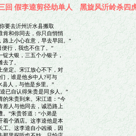
十三回 假李逵剪径劫单人 黑旋风沂岭