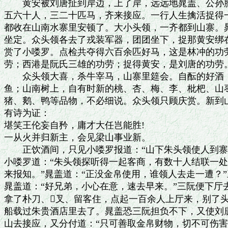
　　黄安被刘唐扯到岸边，上了岸，远远地晁盖、公孙胜
五六十人，三二十匹马，齐来接应。一行人生擒活捉得一
都收在山南水寨里安顿了。大小头领，一齐都到山寨。晁
坐定。众头领各去了戎装军器，团团坐下，捉那黄安绑在
赏了小喽罗。点检共夺得六百余匹好马，这是林冲的功劳
劳；西港是阮氏三雄的功劳；捉得黄安，是刘唐的功劳。
　　众头领大喜，杀牛宰马，山寨里筵会。自酝的好酒，
鱼；山南树上，自有时新的桃、杏、梅、李、枇杷、山枣
猪、鹅、鸭等品物，不必细说。众头领只顾庆赏。新到山
有诗为证：

堪笑王伦妄自矜，庸才大任岂能胜!

一从火并归新主，会见梁山事业新。

　　正饮酒间，只见小喽罗报道：“山下朱头领使人到寨。
小喽罗道：“朱头领探听得一起客商，有数十人结联一处
来报知。”晁盖道：“正没金帛使用，谁领人去走一遭？”三
晁盖道：“好兄弟，小心在意，速去早来。”三阮便下厅
拿了朴刀、叉、留客住，点起一百余人上厅来，别了头
船载过朱贵酒店里去了。晁盖恐三阮担负不下，又使刘唐
山去接应，又分付道：“只可善取金帛财物，切不可伤害