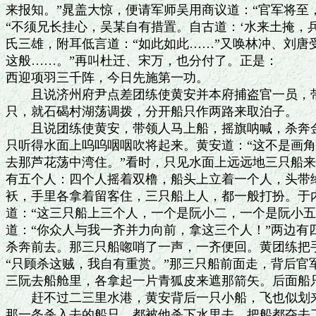
来报知。”晁盖大惊，便请军师吴用商议道：“官军将至，
“不须兄长挂心，吴某自有措置。自古道：‘水来土掩，兵
氏三雄，附耳低言道：“如此如此……”又唤林冲、刘唐受
这般……。”再叫杜迁、宋万，也分付了。正是：

西迎项羽三千阵，今日先施第一功。

　　且说济州府尹点差团练使黄安并本府捕盗官一员，带
只，就石碣村湖荡调拨，分开船只作两路来取泊子。

　　且说团练使黄安，带领人马上船，摇旗呐喊，杀奔金
只听得水面上呜呜咽咽吹将起来。黄安道：“这不是画角
去那芦花荡中湾住。”看时，只见水面上远远地三只船来
有五个人：四个人摇着双橹，船头上立着一个人，头带绛
袄，手里各拿着留客住，三只船上人，都一般打扮。于内
道：“这三只船上三个人，一个是阮小二，一个是阮小五
道：“你众人与我一齐并力向前，拿这三个人！”两边有
杀奔前去。那三只船唿哨了一声，一齐便回。黄团练把手
“只顾杀这贼，我自有重赏。”那三只船前面走，背后官
三阮去船舱里，各拿起一片青狐皮来遮那箭矢。后面船只
　　赶不过二三里水港，黄安背后一只小船，飞也似划来报
那一条杀入去的船只，都被他杀下水里去，把船都夺去了