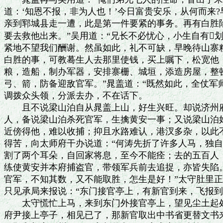
道：‘知恩不报，非为人也！’今日富贵安乐，从何而来?
亲到郓城县走一遭，此是第一件要紧的事务。再有白胜陷
要去救他出来。”吴用道：“兄长不必忧心，小生自有划
紧地不望我们酬谢。然虽如此，礼不可缺，早晚待山寨粗
白胜的事，可教蓦生人去那里使钱，买上嘱下，松宽他，
粮，造船，制办军器，安排寨栅、城垣，添造房屋，整顿
弓、箭，防备迎敌官军。”晁盖道：“既然如此，全仗军师
调拨众头领，分派去办，不在话下。

　　且不说梁山泊自从晁盖上山，好生兴旺。却说济州府
人，备说梁山泊杀死官军，生擒黄安一事；又说梁山泊好
近傍得他，难以收捕；抑且水路难认，港汊多杂，以此不
得苦，向太师府干办说道：“何涛先折了许多人马，独自
割了两个耳朵，自回家将息，至今不能痊；去的五百人，
练使黄安并本府捕盗官，带领军兵前去追捉，亦皆失陷。
官军，不知其数，又不能取胜，怎生是好！”太守肚里正
只见承局来报说：“东门接官亭上，有新官到来，飞报到此
　　太守慌忙上马，来到东门外接官亭上，望见尘土起处
府尹接上亭子，相见已了，那新官取出中书省更替文书来