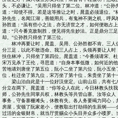
头，不必谦让。”吴用只得坐了第二位。林冲道：“公孙先
道：“却使不得。若是这等推让之时，晁盖必须退位。”林
孙先生，名闻江湖，善能用兵，有鬼神不测之机，呼风唤
孙胜道：“虽有些小之法，亦无济世之才，如何便敢占上?
道：“只今番克敌制胜，便见得先生妙法。正是鼎分三足
却。”公孙胜只得坐了第三位。

　　林冲再要让时，晁盖、吴用、公孙胜都不肯。三人俱
分三足，以此不敢违命。我三人占上，头领再要让人时，
扶住林冲，只得坐了第四位。晁盖道：“今番须请宋、杜
宋万见杀了王伦，寻思道：“自身本事低微，如何近的他们
苦地请刘唐坐了第五位，阮小二坐了第六位，阮小五坐了
位，杜迁坐了第九位，宋万坐了第十位，朱贵坐了第十一
　　梁山泊自此是十一位好汉坐定。山前山后，共有七八
分立在两下。晁盖道：“你等众人在此，今日林教头扶我
师，公孙先生同掌兵权，林教头等共管山寨。汝等众人，
事务，守备寨栅滩头，休教有失。各人务要竭力同心，共
房屋，安顿了阮家老小，便教取出打劫得的生辰纲——金
过活的金银财帛，就当厅赏赐众小头目并众多小喽罗。当