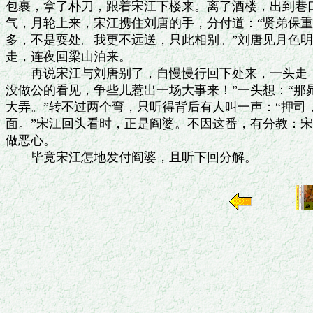
包裹，拿了朴刀，跟着宋江下楼来。离了酒楼，出到巷口
气，月轮上来，宋江携住刘唐的手，分付道：“贤弟保重，
多，不是耍处。我更不远送，只此相别。”刘唐见月色明
走，连夜回梁山泊来。

　　再说宋江与刘唐别了，自慢慢行回下处来，一头走，
没做公的看见，争些儿惹出一场大事来！”一头想：“那
大弄。”转不过两个弯，只听得背后有人叫一声：“押司
面。”宋江回头看时，正是阎婆。不因这番，有分教：宋
做恶心。
