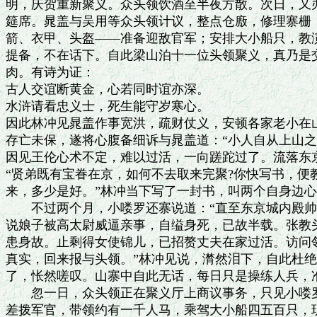
明，庆贺重新聚义。众头领饮酒至半夜方散。次日，又办
筵席。晁盖与吴用等众头领计议，整点仓廒，修理寨栅，
箭、衣甲、头盔——准备迎敌官军；安排大小船只，教演
提备，不在话下。自此梁山泊十一位头领聚义，真乃是交
肉。有诗为证：

古人交谊断黄金，心若同时谊亦深。

水浒请看忠义士，死生能守岁寒心。

因此林冲见晁盖作事宽洪，疏财仗义，安顿各家老小在山
存亡未保，遂将心腹备细诉与晁盖道：“小人自从上山之
因见王伦心术不定，难以过活，一向蹉跎过了。流落东京
“贤弟既有宝眷在京，如何不去取来完聚?你快写书，便
来，多少是好。”林冲当下写了一封书，叫两个自身边心
　　不过两个月，小喽罗还寨说道：“直至东京城内殿帅
说娘子被高太尉威逼亲事，自缢身死，已故半载。张教头
患身故。止剩得女使锦儿，已招赘丈夫在家过活。访问邻
真实，回来报与头领。”林冲见说，潸然泪下，自此杜绝
了，怅然嗟叹。山寨中自此无话，每日只是操练人兵，准
　　忽一日，众头领正在聚义厅上商议事务，只见小喽罗
差拨军官，带领约有一千人马，乘驾大小船四五百只，现