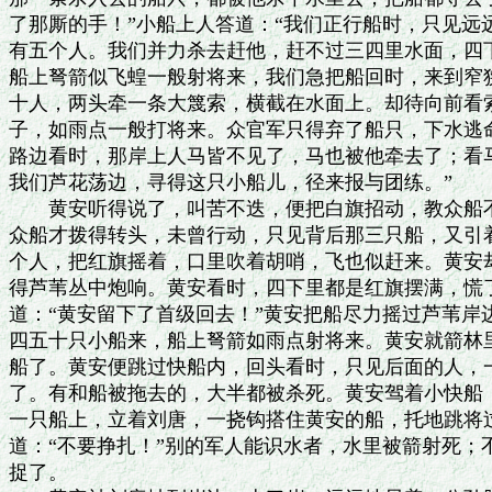
了那厮的手！”小船上人答道：“我们正行船时，只见远
有五个人。我们并力杀去赶他，赶不过三四里水面，四下
船上弩箭似飞蝗一般射将来，我们急把船回时，来到窄狭
十人，两头牵一条大篾索，横截在水面上。却待向前看索
子，如雨点一般打将来。众官军只得弃了船只，下水逃命
路边看时，那岸上人马皆不见了，马也被他牵去了；看马
我们芦花荡边，寻得这只小船儿，径来报与团练。”

　　黄安听得说了，叫苦不迭，便把白旗招动，教众船不
众船才拨得转头，未曾行动，只见背后那三只船，又引着
个人，把红旗摇着，口里吹着胡哨，飞也似赶来。黄安却
得芦苇丛中炮响。黄安看时，四下里都是红旗摆满，慌了
道：“黄安留下了首级回去！”黄安把船尽力摇过芦苇岸
四五十只小船来，船上弩箭如雨点射将来。黄安就箭林里
船了。黄安便跳过快船内，回头看时，只见后面的人，一
了。有和船被拖去的，大半都被杀死。黄安驾着小快船，
一只船上，立着刘唐，一挠钩搭住黄安的船，托地跳将过
道：“不要挣扎！”别的军人能识水者，水里被箭射死；
捉了。
