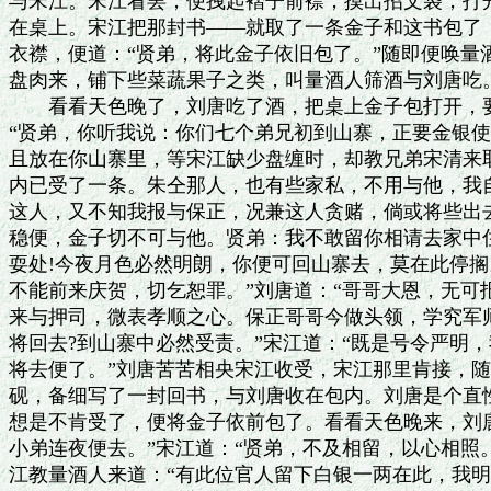
与宋江。宋江看罢，便拽起褶子前襟，摸出招文袋，打开
在桌上。宋江把那封书——就取了一条金子和这书包了，
衣襟，便道：“贤弟，将此金子依旧包了。”随即便唤量
盘肉来，铺下些菜蔬果子之类，叫量酒人筛酒与刘唐吃。
　　看看天色晚了，刘唐吃了酒，把桌上金子包打开，要
“贤弟，你听我说：你们七个弟兄初到山寨，正要金银使
且放在你山寨里，等宋江缺少盘缠时，却教兄弟宋清来取
内已受了一条。朱仝那人，也有些家私，不用与他，我自
这人，又不知我报与保正，况兼这人贪赌，倘或将些出去
稳便，金子切不可与他。贤弟：我不敢留你相请去家中住
耍处!今夜月色必然明朗，你便可回山寨去，莫在此停搁
不能前来庆贺，切乞恕罪。”刘唐道：“哥哥大恩，无可
来与押司，微表孝顺之心。保正哥哥今做头领，学究军师
将回去?到山寨中必然受责。”宋江道：“既是号令严明，
将去便了。”刘唐苦苦相央宋江收受，宋江那里肯接，随
砚，备细写了一封回书，与刘唐收在包内。刘唐是个直性
想是不肯受了，便将金子依前包了。看看天色晚来，刘唐
小弟连夜便去。”宋江道：“贤弟，不及相留，以心相照。
江教量酒人来道：“有此位官人留下白银一两在此，我明