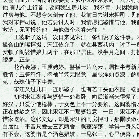
又会唱曲儿，省得诸般耍笑，从小儿在东京时，只去行院
他!有几个上行首，要问我过房几次，我不肯。只因我两
过房与他。不想今来倒苦了他。我前日去谢宋押司，见他
我对宋押司说，他若要讨人时，我情愿把婆惜与他。我前
救济，无可报答他，与他做个亲眷来往。”

　　王婆听了这话，次日来见宋江，备细说了这件事。宋
撮合山的嘴撺掇，宋江依允了，就在县西巷内，讨了一所
安顿了阎婆惜娘儿两个，在那里居住。没半月之间，打扮
绫罗。正是：

　　花容袅娜，玉质娉婷。髻横一片乌云，眉扫半弯新月
胜情；玉笋纤纤，翠袖半笼无限意。星眼浑如点漆，酥胸
苑，蕊珠仙子下尘寰。

　　宋江又过几日，连那婆子，也有若干头面衣服，端的
　　初时宋江夜夜与婆惜一处歇卧，向后渐渐来得慢了。
好汉，只爱学使枪棒，于女色上不十分要紧。这阎婆惜水
正在妙龄之际，因此宋江不中那婆娘意。一日，宋江不合
惜家吃酒。这张文远，却是宋江的同房押司，那厮唤做小
白唇红；平昔只爱去三瓦两舍，飘蓬浮荡，学得一身风流
有不会。这婆惜是个酒色娼妓，一见张三，心里便喜，倒