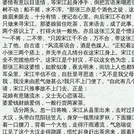
婆惜有意以目送情，等宋江起身净手，倒把言语来嘲惹张
树不动；船不摇，水不浑。”那张三亦是个酒色之徒，这
娘眉来眼去，十分有情，便记在心里。向后宋江不在时，
只做来寻宋江。那婆娘留住吃茶，言来语去，成了此事。
两个搭识上了，打得火块一般热。亦且这张三又是个惯弄
“一不将，二不带。”只因宋江千不合，万不合，带这张
上了他。自古道：“风流茶说合，酒是色媒人。”正犯着
小张三两个搭上，并无半点儿情分在这宋江身上。宋江但
全不兜揽他些个。这宋江是个好汉，不以这女色为念，因
那张三和这婆惜，如胶似漆，夜去明来，街坊上人也都知
耳朵里。宋江半信不信，自肚里寻思道：“又不是我父母
我，我没来由惹气做甚么?我只不上门便了。”自此有几
请，宋江只推事故不上门去。正是：

花娘有意随流水，义士无心恋落花。

婆爱钱财娘爱俏，一般行货两家茶。

　　话分两头。忽一日将晚，宋江从县里出来，去对过茶
大汉，头带白范阳毡笠儿，身穿一领黑绿罗袄，下面腿
着一口腰刀，背着一个大包，走得汗雨通流，气急喘促，
江见了这个大汉走得跷蹊，慌忙起身赶出茶房来，跟着那