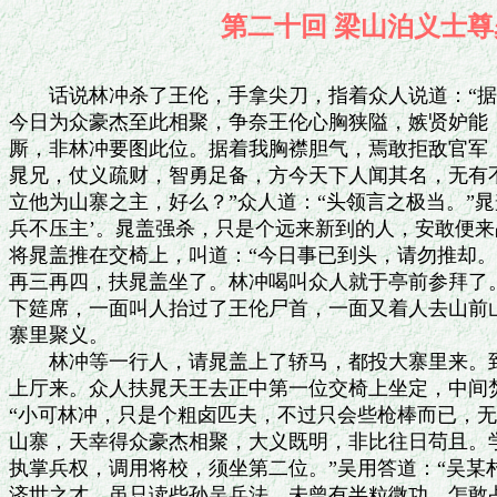
第二十回 梁山泊义
　　话说林冲杀了王伦，手拿尖刀，指着众人说道：“据
今日为众豪杰至此相聚，争奈王伦心胸狭隘，嫉贤妒能，
厮，非林冲要图此位。据着我胸襟胆气，焉敢拒敌官军，
晁兄，仗义疏财，智勇足备，方今天下人闻其名，无有不
立他为山寨之主，好么？”众人道：“头领言之极当。”晁盖
兵不压主’。晁盖强杀，只是个远来新到的人，安敢便来占
将晁盖推在交椅上，叫道：“今日事已到头，请勿推却。
再三再四，扶晁盖坐了。林冲喝叫众人就于亭前参拜了。
下筵席，一面叫人抬过了王伦尸首，一面又着人去山前山
寨里聚义。

　　林冲等一行人，请晁盖上了轿马，都投大寨里来。到
上厅来。众人扶晁天王去正中第一位交椅上坐定，中间焚
“小可林冲，只是个粗卤匹夫，不过只会些枪棒而已，无
山寨，天幸得众豪杰相聚，大义既明，非比往日苟且。学
执掌兵权，调用将校，须坐第二位。”吴用答道：“吴某
济世之才，虽只读些孙吴兵法，未曾有半粒微功，怎敢占