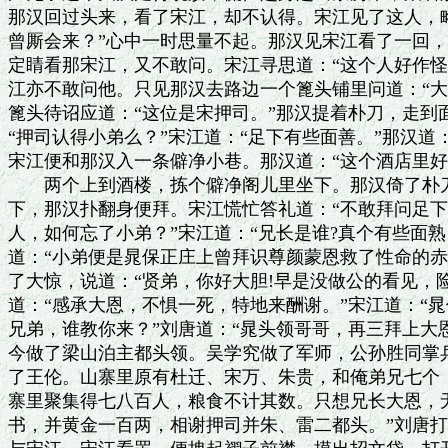
那汉回过头来，看了宋江，却不认得。宋江见了这人，略
曾厮会来？”心中一时思量不起。那汉见宋江看了一回，
定睛看那宋江，又不敢问。宋江寻思道：“这个人好作怪!
江亦不敢问他。只见那汉去路边一个篦头铺里问道：“大
篦头待诏应道：“这位是宋押司。”那汉提着朴刀，走到
“押司认得小弟么？”宋江道：“足下有些面善。”那汉道：
宋江便和那汉入一条僻净小巷。那汉道：“这个酒店里好说
　　两个上到酒楼，拣个僻净阁儿里坐下。那汉倚了朴刀
下，那汉扑翻身便拜。宋江慌忙答礼道：“不敢拜问足下高
人，如何忘了小弟？”宋江道：“兄长是谁?真个有些面熟
道：“小弟便是晁保正庄上曾拜识尊颜蒙恩救了性命的赤
了大惊，说道：“贤弟，你好大胆!早是没做公的看见，险
道：“感承大恩，不惧一死，特地来酬谢。”宋江道：“晁
兄弟，谁教你来？”刘唐道：“晁头领哥哥，再三拜上大
今做了梁山泊主都头领。吴学究做了军师，公孙胜同掌兵
了王伦。山寨里原有杜迁、宋万、朱贵，和俺弟兄七个，
寨里聚集得七八百人，粮食不计其数。只想兄长大恩，无
书，并黄金一百两，相谢押司并朱、雷二都头。”刘唐打