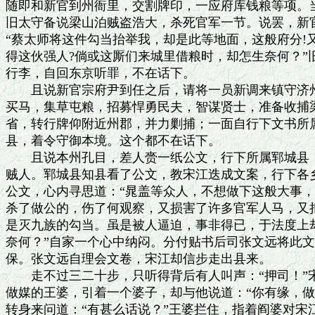
随即和新官到州衙里，交割牌印，一应府库钱粮等项。当
旧太守备说梁山泊贼盗浩大，杀死官军一节。说罢，新官
“蔡太师将这件勾当抬举我，却是此等地面，这般府分!又
得这伙强人?倘或这厮们来城里借粮时，却怎生奈何？”
行李，自回东京听罪，不在话下。

　　且说新官宗府尹到任之后，请将一员新调来镇守济州
买马，集草屯粮，招募悍勇民夫，智谋贤士，准备收捕梁
省，转行牌仰附近州郡，并力剿捕；一面自行下文书所属
县，着令守御本境。这个都不在话下。

　　且说本州孔目，差人赍一纸公文，行下所属郓城县，
贼人。郓城县知县看了公文，教宋江迭成文案，行下各乡
公文，心内寻思道：“晁盖等众人，不想做下这般大事，
杀了做公的，伤了何观察，又损害了许多官军人马，又把
是灭九族的勾当。虽是被人逼迫，事非得已，于法度上却
奈何？”自家一个心中纳闷。分付贴书后司张文远将此文
保。张文远自理会文卷，宋江却信步走出县来。

　　走不过三二十步，只听得背后有人叫声：“押司！”
做媒的王婆，引着一个婆子，却与他说道：“你有缘，做
转身来问道：“有甚么话说？”王婆拦住，指着阎婆对宋江