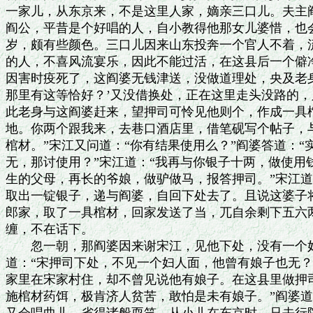
一家儿，从东京来，不是这里人家，嫡亲三口儿。夫主阎
阎公，平昔是个好唱的人，自小教得他那女儿婆惜，也会
岁，颇有些颜色。三口儿因来山东投奔一个官人不着，流
的人，不喜风流宴乐，因此不能过活，在这县后一个僻净
因害时疫死了，这阎婆无钱津送，没做道理处，央及老身
那里有这等恰好？’又没借换处，正在这里走头没路的，
此老身与这阎婆赶来，望押司可怜见他则个，作成一具棺
地。你两个跟我来，去巷口酒店里，借笔砚写个帖子，与
棺材。”宋江又问道：“你有结果使用么？”阎婆答道：“
无，那讨使用？”宋江道：“我再与你银子十两，做使用钱
生的父母，再长的爷娘，做驴做马，报答押司。”宋江道：
取出一锭银子，递与阎婆，自回下处去了。且说这婆子将
郎家，取了一具棺材，回家发送了当，兀自余剩下五六两
缠，不在话下。

　　忽一朝，那阎婆因来谢宋江，见他下处，没有一个妇
道：“宋押司下处，不见一个妇人面，他曾有娘子也无？”
家里在宋家村住，却不曾见说他有娘子。在这县里做押司
施棺材药饵，极肯济人贫苦，敢怕是未有娘子。”阎婆道