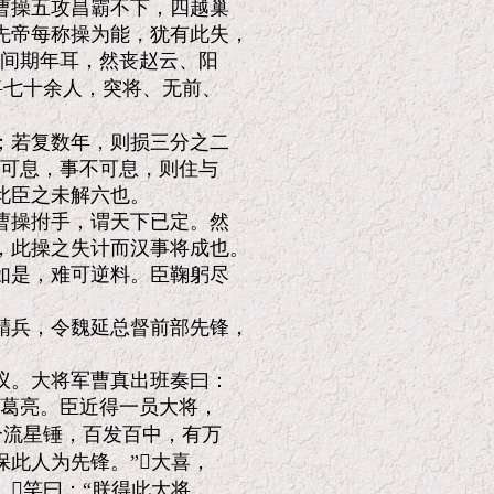
操五攻昌霸不下，四越巢

帝每称操为能，犹有此失，

间期年耳，然丧赵云、阳

七十余人，突将、无前、

若复数年，则损三分之二

可息，事不可息，则住与

臣之未解六也。

操拊手，谓天下已定。然

此操之失计而汉事将成也。

是，难可逆料。臣鞠躬尽

兵，令魏延总督前部先锋，

。大将军曹真出班奏曰：

葛亮。臣近得一员大将，

流星锤，百发百中，有万

此人为先锋。”大喜，

笑曰：“朕得此大将，
