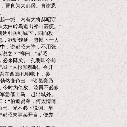
，曹真为大都督。真谢恩



起一城，内有大将郝昭守

太白岭鸟道出祁山甚便。”

魏延引兵到城下，四面攻

，欲斩魏延。忽帐下一人

中，说郝昭来降，不用张

说之？”祥曰：“郝昭

必来降矣。”孔明即令前

”城上人报知郝昭。令开

吾在西蜀孔明帐下，参

勃然变色曰：“诸葛亮乃

今时为仇敌。汝再不必多

军急催上马，赶出城外。

：“伯道贤弟，何太情薄

而已。兄不必下说词。早

“郝昭未等某开言，便先
