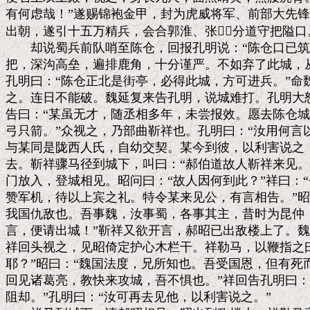
有何虑哉！”遂赐锦袍金甲，封为虎威将军、前部大先锋
出朝，遂引十五万精兵，会合郭淮、张，分道守把隘口。
　　却说蜀兵前队哨至陈仓，回报孔明说：“陈仓口已筑
把，深沟高垒，遍排鹿角，十分谨严。不如弃了此城，从
孔明曰：“陈仓正北是街亭，必得此城，方可进兵。”命
之。连日不能破。魏延复来告孔明，说城难打。孔明大怒
告曰：“某虽无才，随丞相多年，未尝报效。愿去陈仓城
弓只箭。”众视之，乃部曲靳祥也。孔明曰：“汝用何言以
与某同是陇西人氏，自幼交契。某今到彼，以利害说之，
去。靳祥骤马径到城下，叫曰：“郝伯道故人靳祥来见。
门放入，登城相见。昭问曰：“故人因何到此？”祥曰：“
赞军机，待以上宾之礼。特令某来见公，有言相告。”昭
我国仇敌也。吾事魏，汝事蜀，各事其主，昔时为昆仲，
言，便请出城！”靳祥又欲开言，郝昭已出敌楼上了。魏
祥回头视之，见昭倚定护心木栏干。祥勒马，以鞭指之曰
耶？”昭曰：“魏国法度，兄所知也。吾受国恩，但有死
回见诸葛亮，教快来攻城，吾不惧也。”祥回告孔明曰：
阻却。”孔明曰：“汝可再去见他，以利害说之。”
