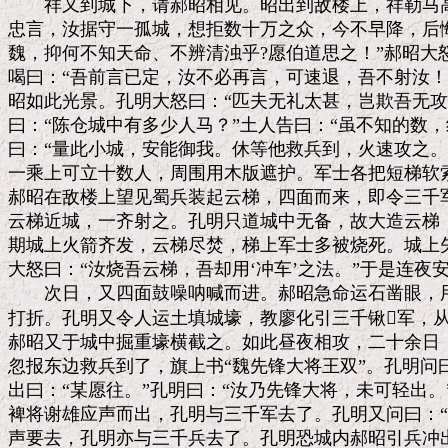
　　祥又到城下，请郝昭相见。昭出到敌楼上，祥勒马高
忠言，汝据守一孤城，想拒数十万之众，今不早降，后悔
魏，抑何不知天命、不辨清浊乎?愿伯道思之！”郝昭大
喝曰：“吾前言已定，汝不必再言，可速退，吾不射汝！
昭如此光景。孔明大怒曰：“匹夫无礼太甚，岂欺吾无攻
曰：“陈仓城中有多少人马？”土人告曰：“虽不知的数，
曰：“量此小城，安能御我。休等他救兵到，火速攻之。
一乘上可立十数人，周围用木版遮护。军士各把短梯软索
郝昭在敌楼上望见蜀兵装起云梯，四面而来，即令三千军
云梯近城，一齐射之。孔明只道城中无备，故大造云梯，
期城上火箭齐发，云梯尽焚，梯上军士多被烧死。城上矢
大怒曰：“汝烧吾云梯，吾却用‘冲车’之法。”于是连夜安
　　次日，又四面鼓噪呐喊而进。郝昭急命运石凿眼，用
打折。孔明又令人运土填城壕，教廖化引三千锹军，从
郝昭又于城中掘重壕横截之。如此昼夜相攻，二十余日，
忽报东边救兵到了，旗上书“魏先锋大将王双”。孔明问曰
出曰：“某愿往。”孔明曰：“汝乃先锋大将，未可轻出。”
裨将谢雄应声而出，孔明与三千军去了。孔明又问曰：“
声要去，孔明亦与三千兵去了。孔明恐城内郝昭引兵冲出