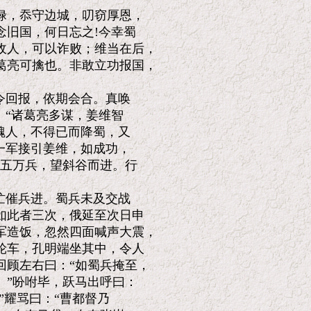
，忝守边城，叨窃厚恩，

旧国，何日忘之!今幸蜀

人，可以诈败；维当在后，

亮可擒也。非敢立功报国，

令回报，依期会合。真唤

“诸葛亮多谋，姜维智

魏人，不得已而降蜀，又

一军接引姜维，如成功，

五万兵，望斜谷而进。行

忙催兵进。蜀兵未及交战

此者三次，俄延至次日申

造饭，忽然四面喊声大震，

车，孔明端坐其中，令人

顾左右曰：“如蜀兵掩至，

”吩咐毕，跃马出呼曰：

耀骂曰：“曹都督乃
