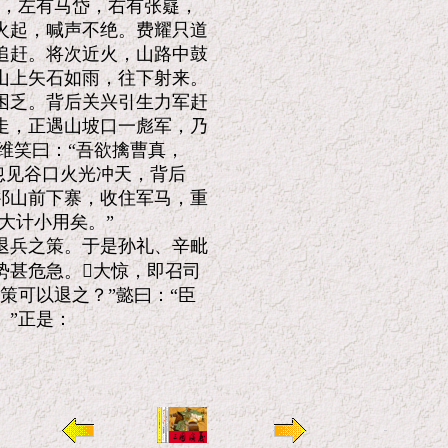
，左有马岱，右有张嶷，

起，喊声不绝。费耀只道

赶。将次近火，山路中鼓

上矢石如雨，往下射来。

乏。背后关兴引生力军赶

，正遇山坡口一彪军，乃

维笑曰：“吾欲擒曹真，

见谷口火光冲天，背后

山前下寨，收住军马，重

计小用矣。”

兵之策。于是孙礼、辛毗

甚危急。大惊，即召司

可以退之？”懿曰：“臣

”正是：
