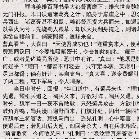
　　　　罪将姜维百拜书呈大都督曹麾下：维念世食魏禄
无门补报。昨日误遭诸葛亮之计，陷身于巅崖之中，思念
兵西出，诸葛亮甚不相疑，赖都督亲提大兵而来，如遇敌
以举火为号，先烧蜀人粮草，却以大兵翻身掩之，则诸葛
实欲自赎前罪。倘蒙照察，速赐来命。

曹真看毕，大喜曰：“天使吾成功也！”遂重赏来人，便
费耀商议曰：“今姜维暗献密书，令吾如此如此。”耀曰：
广，或者是诸葛亮所使，恐其中有诈。”真曰：“他原是
何疑乎？”耀曰：“都督不可轻去，只守定本寨。某愿引
尽归都督；倘有奸计，某自支当。”真大喜，遂令费耀引
了两三程，屯下军马，令人哨探。

　　当日申时分，回报：“斜口道中，有蜀兵来也。”耀
先退。耀引兵追之，蜀兵又来。方欲对阵，蜀兵又退。如
时分。魏军一日一夜不曾敢歇，只恐蜀兵攻击。方欲屯军
鼓角齐鸣，蜀兵漫山遍野而来。门旗开处，闪出一辆四轮
请魏军主将答话。耀纵马而出，遥见孔明，心中暗喜，回
便退后走；若见山后火起，却回身杀去，自有兵来相应。
“前者败将，今何敢又来！”孔明曰：“唤汝曹真来答话！”