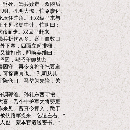
劈死。蜀兵败走，双随后

明。孔明大惊，忙令廖化、

压住阵角。王双纵马来与

平见张嶷中计，忙叫曰：

伏鞍而走。双回马赶来，

兵折伤甚多。嶷吐血数口，

外下寨，四面立起排栅，

又被打伤，即唤姜维曰：

坚固，郝昭守御甚密，

固守；再令良将守把要道，

可捉曹真也。”孔明从其

陈仓口。马岱为先锋，关

调郭淮、孙礼东西守把；

喜，乃令中护军大将费耀，

来见。曹真令押入，跪于

被伏路军捉来，乞退左右。”

人也，蒙本官遣送密书。”


