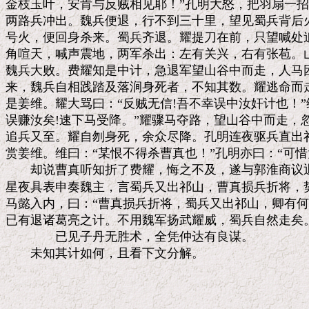
金枝玉叶，安肯与反贼相见耶！”孔明大怒，把羽扇一招
两路兵冲出。魏兵便退，行不到三十里，望见蜀兵背后火
号火，便回身杀来。蜀兵齐退。耀提刀在前，只望喊处追
角喧天，喊声震地，两军杀出：左有关兴，右有张苞。山
魏兵大败。费耀知是中计，急退军望山谷中而走，人马困
来，魏兵自相践踏及落涧身死者，不知其数。耀逃命而走
是姜维。耀大骂曰：“反贼无信!吾不幸误中汝奸计也！”
误赚汝矣!速下马受降。”耀骤马夺路，望山谷中而走，忽
追兵又至。耀自刎身死，余众尽降。孔明连夜驱兵直出祁
赏姜维。维曰：“某恨不得杀曹真也！”孔明亦曰：“可惜大
　　却说曹真听知折了费耀，悔之不及，遂与郭淮商议退
星夜具表申奏魏主，言蜀兵又出祁山，曹真损兵折将，势
马懿入内，曰：“曹真损兵折将，蜀兵又出祁山，卿有何策
已有退诸葛亮之计。不用魏军扬武耀威，蜀兵自然走矣。
　　　　已见子丹无胜术，全凭仲达有良谋。
