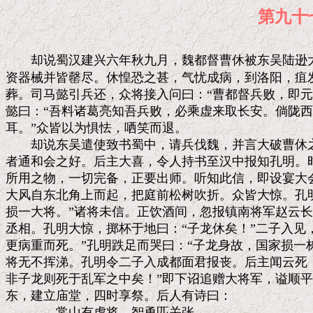
第九
　　却说蜀汉建兴六年秋九月，魏都督曹休被东吴陆逊大
资器械并皆罄尽。休惶恐之甚，气忧成病，到洛阳，疽发
葬。司马懿引兵还，众将接入问曰：“曹都督兵败，即元
懿曰：“吾料诸葛亮知吾兵败，必乘虚来取长安。倘陇西
耳。”众皆以为惧怯，哂笑而退。

　　却说东吴遣使致书蜀中，请兵伐魏，并言大破曹休之
者通和会之好。后主大喜，令人持书至汉中报知孔明。时
所用之物，一切完备，正要出师。听知此信，即设宴大会
大风自东北角上而起，把庭前松树吹折。众皆大惊。孔明
损一大将。”诸将未信。正饮酒间，忽报镇南将军赵云长
丞相。孔明大惊，掷杯于地曰：“子龙休矣！”二子入见，
更病重而死。”孔明跌足而哭曰：“子龙身故，国家损一栋
将无不挥涕。孔明令二子入成都面君报丧。后主闻云死，
非子龙则死于乱军之中矣！”即下诏追赠大将军，谥顺平
东，建立庙堂，四时享祭。后人有诗曰：

　　　　常山有虎将，智勇匹关张。
