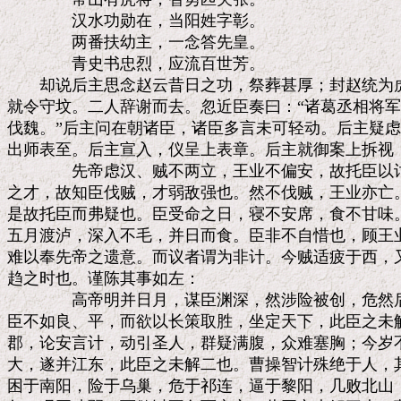
　　　　汉水功勋在，当阳姓字彰。

　　　　两番扶幼主，一念答先皇。

　　　　青史书忠烈，应流百世芳。

　　却说后主思念赵云昔日之功，祭葬甚厚；封赵统为虎
就令守坟。二人辞谢而去。忽近臣奏曰：“诸葛丞相将军
伐魏。”后主问在朝诸臣，诸臣多言未可轻动。后主疑虑
出师表至。后主宣入，仪呈上表章。后主就御案上拆视，
　　　　先帝虑汉、贼不两立，王业不偏安，故托臣以讨
之才，故知臣伐贼，才弱敌强也。然不伐贼，王业亦亡。
是故托臣而弗疑也。臣受命之日，寝不安席，食不甘味。
五月渡泸，深入不毛，并日而食。臣非不自惜也，顾王业
难以奉先帝之遗意。而议者谓为非计。今贼适疲于西，又
趋之时也。谨陈其事如左：

　　　　高帝明并日月，谋臣渊深，然涉险被创，危然后
臣不如良、平，而欲以长策取胜，坐定天下，此臣之未解
郡，论安言计，动引圣人，群疑满腹，众难塞胸；今岁不
大，遂并江东，此臣之未解二也。曹操智计殊绝于人，其
困于南阳，险于乌巢，危于祁连，逼于黎阳，几败北山，