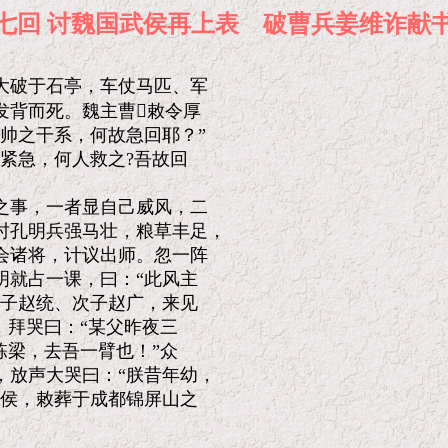
十七回 讨魏国武侯再上表 破曹兵姜维
破于石亭，车仗马匹、军

背而死。魏主曹敕令厚

帅之干系，何故急回耶？”

紧急，何人救之?吾故回

事，一者显自己威风，二

孔明兵强马壮，粮草丰足，

诸将，计议出师。忽一阵

就占一课，曰：“此风主

子赵统、次子赵广，来见

拜哭曰：“某父昨夜三

梁，去吾一臂也！”众

放声大哭曰：“朕昔年幼，

侯，敕葬于成都锦屏山之
