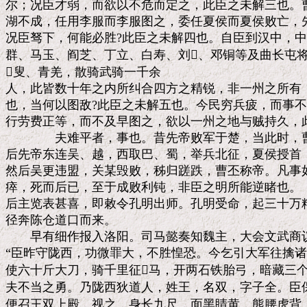
尔；况臣才弱，而欲以不危而定之，此臣之未解三也。曹
湖不成，任用李服而李服图之，委任夏侯而夏侯败亡，先
况臣驽下，何能必胜?此臣之未解四也。自臣到汉中，中
群、马玉、阎芝、丁立、白寿、刘、邓铜等及曲长屯将
叟、青羌，散骑武骑一千余

人，此皆数十年之内所纠合四方之精锐，非一州之所有；
也，当何以图敌?此臣之未解五也。今民穷兵疲，而事不
行劳费正等，而不及早图之，欲以一州之地与贼持久，此
　　　　夫难平者，事也。昔先帝败军于楚，当此时，曹
后先帝东连吴、越，西取巴、蜀，举兵北征，夏侯授首，
然后吴更违盟，关某毁败，秭归蹉跌，曹丕称帝。凡事如
瘁，死而后已，至于成败利钝，非臣之明所能逆睹也。

后主览表甚喜，即敕令孔明出师。孔明受命，起三十万精
径奔陈仓道口而来。

　　早有细作报入洛阳。司马懿奏知魏主，大会文武商议
“臣昨守陇西，功微罪大，不胜惶恐。今乞引大军往擒诸
使六十斤大刀，骑千里征马，开两石铁胎弓，暗藏三个
夫不当之勇。乃陇西狄道人，姓王，名双，字子全。臣保
便召王双上殿，视之，身长九尺，面黑睛黄，熊腰虎背。