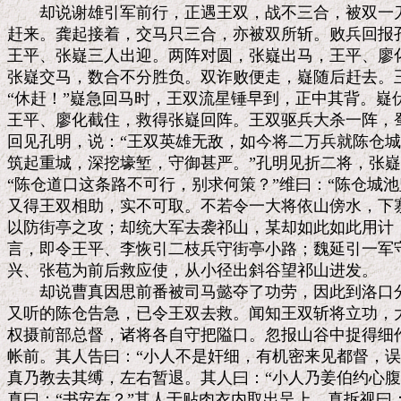
　　却说谢雄引军前行，正遇王双，战不三合，被双一刀
赶来。龚起接着，交马只三合，亦被双所斩。败兵回报孔
王平、张嶷三人出迎。两阵对圆，张嶷出马，王平、廖化
张嶷交马，数合不分胜负。双诈败便走，嶷随后赶去。王
“休赶！”嶷急回马时，王双流星锤早到，正中其背。嶷
王平、廖化截住，救得张嶷回阵。王双驱兵大杀一阵，蜀
回见孔明，说：“王双英雄无敌，如今将二万兵就陈仓城
筑起重城，深挖壕堑，守御甚严。”孔明见折二将，张嶷
“陈仓道口这条路不可行，别求何策？”维曰：“陈仓城池
又得王双相助，实不可取。不若令一大将依山傍水，下寨
以防街亭之攻；却统大军去袭祁山，某却如此如此用计，
言，即令王平、李恢引二枝兵守街亭小路；魏延引一军守
兴、张苞为前后救应使，从小径出斜谷望祁山进发。

　　却说曹真因思前番被司马懿夺了功劳，因此到洛口分
又听的陈仓告急，已令王双去救。闻知王双斩将立功，大
权摄前部总督，诸将各自守把隘口。忽报山谷中捉得细作
帐前。其人告曰：“小人不是奸细，有机密来见都督，误
真乃教去其缚，左右暂退。其人曰：“小人乃姜伯约心腹
真曰：“书安在？”其人于贴肉衣内取出呈上。真拆视曰：