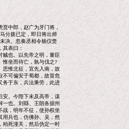
贲中郎，赵广为牙门将，

马分拨已定，即日将出师

未决。忽奏丞相令杨仪赍

其表曰：

贼也。以先帝之明，量臣

惟坐而待亡，孰与伐之?

思惟北征，宜先入南，故

不可偏安于蜀都，故冒危

务于东，兵法乘劳，此进

安。今陛下未及高帝，谋

一也。刘繇、王朗各据州

战，明年不征，使孙权坐

用兵也，仿佛孙、吴，然

殆死潼关，然后伪定一时
