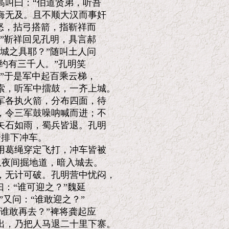
叫曰：“伯道贤弟，听吾

无及。且不顺大汉而事奸

怒，拈弓搭箭，指靳祥而

”靳祥回见孔明，具言郝

城之具耶？”随叫土人问

约有三千人。”孔明笑

”于是军中起百乘云梯，

，听军中擂鼓，一齐上城。

各执火箭，分布四面，待

令三军鼓噪呐喊而进；不

石如雨，蜀兵皆退。孔明

排下冲车。

葛绳穿定飞打，冲车皆被

夜间掘地道，暗入城去。

无计可破。孔明营中忧闷，

：“谁可迎之？”魏延

又问：“谁敢迎之？”

谁敢再去？”裨将龚起应

，乃把人马退二十里下寨。
