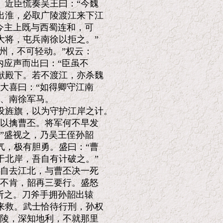
近臣慌奏吴王曰：“今魏

淮，必取广陵渡江来下江

今主上既与西蜀连和，可

将，屯兵南徐以拒之。”

州，不可轻动。”权云：

应声而出曰：“臣虽不

殿下。若不渡江，亦杀魏

大喜曰：“如得卿守江南

、南徐军马。

旌旗，以为守护江岸之计。

以擒曹丕。将军何不早发

”盛视之，乃吴王侄孙韶

，极有胆勇。盛曰：“曹

北岸，吾自有计破之。”

自去江北，与曹丕决一死

不肯，韶再三要行。盛怒

斩之。刀斧手拥孙韶出辕

救。武士恰待行刑，孙权

陵，深知地利，不就那里
