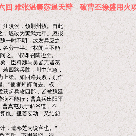
十六回 难张温秦宓逞天辩 破曹丕徐盛
江陵侯，领荆州牧。自此

，遂改为黄武元年。忽报

魏一时不明，故发兵应之，

各分一半。”权闻言不能

问之。”权即召陆逊至。

矣。臣料魏与吴皆无诸葛

若四路兵胜，川中危急，

上策。如四路兵败，别作

。”使者拜辞而去。权

获起兵攻四郡，皆被魏延

病不能行；曹真兵出阳平

，曹真屯兵于斜谷道，不

算也。孤若妄动，又结怨

计，遣邓芝为说客也。”

数百斤，下用炭烧。待
