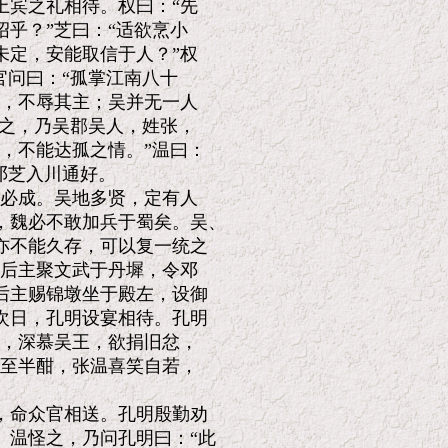
宾之礼相待。权曰：“先

乎？”芝曰：“适欲烹小

定，安能取信于人？”权

问曰：“孤掌江南八十

，不辱其主；吴并无一人

之，乃吴郡吴人，姓张，

，不能达孤之情。”温曰：

芝入川通好。

必成。吴地多贤，定有人

魏必不敢加兵于蜀矣。吴、

不能久存，可以复一统之

后主聚文武于丹墀，令邓

主赐锦墩坐于殿左，设御

日，孔明设宴相待。孔明

，深慕吴王，欲捐旧忿，

至半酣，张温喜笑自若，

命众官相送。孔明殷勤劝

温怪之，乃问孔明曰：“此
