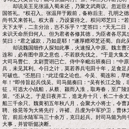
　　却说吴王见张温入蜀未还，乃聚文武商议。忽近臣奏
国答礼。”权召入。张温拜于殿前，备称后主、孔明之德
尚书又来答礼。权大喜，乃设宴待之。权问邓芝曰：“若
天下太平，二主分治，岂不乐乎？”芝答曰：“天无二日
未识天命所归何人。但为君者各修其德，为臣者各尽其忠
笑曰：“君之诚款，乃如是耶！”遂厚赠邓芝还蜀。自此吴
　　却说魏国细作人探知此事，火速报入中原。魏主曹丕
连和，必有图中原之意也，不若朕先伐之。”于是大集文
大司马曹仁、太尉贾诩已亡。侍中辛毗出班奏曰：“中原
兵，未见其利。今日之计，莫若养兵屯田十年，足食足兵
可破也。”丕怒曰：“此迂儒之论也。今吴、蜀连和，早
年！”即传旨起兵伐吴。司马懿奏曰：“吴有长江之险，
征，可选大小战船，从蔡、颍而入淮，取寿春，至广陵渡
策。”丕从之。于是日夜并工，造龙舟十只，长二十余丈
船三千余只。魏黄初五年秋八月，会聚大小将士，令曹真
聘、徐晃等为大将先行，许褚、吕虔为中军护卫，曹休为
官。前后水陆军马三十余万，克日起兵。封司马懿为尚书
大事，并皆听懿决断。
