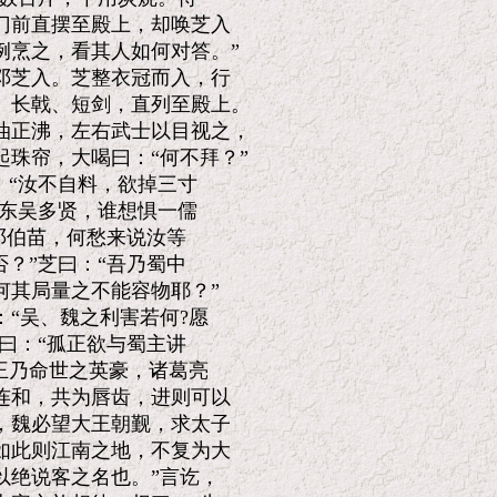
前直摆至殿上，却唤芝入

烹之，看其人如何对答。”

芝入。芝整衣冠而入，行

长戟、短剑，直列至殿上。

正沸，左右武士以目视之，

珠帘，大喝曰：“何不拜？”

“汝不自料，欲掉三寸

东吴多贤，谁想惧一儒

邓伯苗，何愁来说汝等

？”芝曰：“吾乃蜀中

其局量之不能容物耶？”

“吴、魏之利害若何?愿

曰：“孤正欲与蜀主讲

王乃命世之英豪，诸葛亮

和，共为唇齿，进则可以

魏必望大王朝觐，求太子

此则江南之地，不复为大

绝说客之名也。”言讫，
