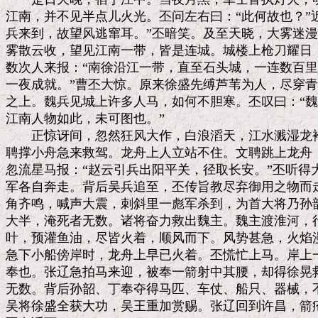
江南，并不见半点儿火光。丕问左右曰：“此何故也？”近
兵来到，故望风逃窜耳。”丕暗笑。及至天晓，大雾迷漫
雾散云收，望见江南一带，皆是连城。城楼上枪刀耀日，
数次人来报：“南徐沿江一带，直至石头城，一连数百里
一夜成就。”曹丕大惊。原来徐盛先缚芦苇为人，尽穿青
之上。魏兵见城上许多人马，如何不胆寒。丕叹曰：“魏
江南人物如此，未可图也。”

　　正惊讶间，忽然狂风大作，白浪滔天，江水溅湿龙袍
聘撑小舟急来救驾。龙舟上人立站不住。文聘跳上龙舟，
忽流星马报：“赵云引兵出阳平关，径取长安。”丕听得
军各自奔走。背后吴兵追至，丕传旨教尽弃御用之物而走
角齐鸣，喊声大震，刺斜里一彪军杀到，为首大将乃孙韶
大半，淹死者无数。诸将奋力救出魏主。魏主渡淮河，行
叶，预灌鱼油，尽皆火着，顺风而下。风势甚急，火焰漫
急下小船傍岸时，龙舟上早已火着。丕慌忙上马。岸上一
奉也。张辽急拍马来迎，被奉一箭射中其腰，却得徐晃救
无数。背后孙韶、丁奉夺得马匹、车仗、船只、器械，不
吴将徐盛全获大功，吴王重加赏赐。张辽回到许昌，箭疮