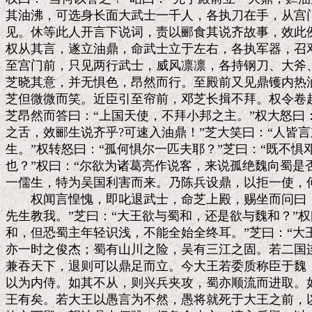
其油沸，可选身长面大武士一千人，各执刀在手，从宫门
见。休等此人开言下说词，责以郦食其说齐故事，效此例
权从其言，遂立油鼎，命武士立于左右，各执军器，召邓
至宫门前，只见两行武士，威风凛凛，各持钢刀、大斧、
芝晓其意，并无惧色，昂然而行。至殿前又见鼎镬内热油
芝但微微而笑。近臣引至帘前，邓芝长揖不拜。权令卷起
芝昂然而答曰：“上国天使，不拜小邦之主。”权大怒曰：
之舌，效郦生说齐乎?可速入油鼎！”芝大笑曰：“人皆言
生。”权转怒曰：“孤何惧尔一匹夫耶？”芝曰：“既不惧
也？”权曰：“尔欲为诸葛亮作说客，来说孤绝魏向蜀是否
一儒生，特为吴国利害而来。乃陈兵设鼎，以拒一使，何
　　权闻言惶愧，即叱退武士，命芝上殿，赐坐而问曰：
先生教我。”芝曰：“大王欲与蜀和，还是欲与魏和？”权
和，但恐蜀主年轻识浅，不能全始全终耳。”芝曰：“大
亦一时之俊杰；蜀有山川之险，吴有三江之固。若二国连
兼吞天下，退则可以鼎足而立。今大王若委质称臣于魏，
以为内侍。如其不从，则兴兵夹攻，蜀亦顺流而进取。如
王有矣。若大王以愚言为不然，愚将就死于大王之前，以