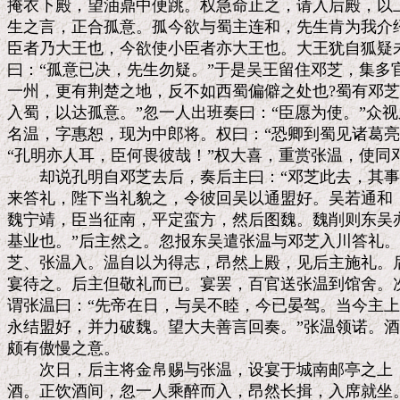
掩衣下殿，望油鼎中便跳。权急命止之，请入后殿，以上
生之言，正合孤意。孤今欲与蜀主连和，先生肯为我介绍
臣者乃大王也，今欲使小臣者亦大王也。大王犹自狐疑未
曰：“孤意已决，先生勿疑。”于是吴王留住邓芝，集多官
一州，更有荆楚之地，反不如西蜀偏僻之处也?蜀有邓芝
入蜀，以达孤意。”忽一人出班奏曰：“臣愿为使。”众视
名温，字惠恕，现为中郎将。权曰：“恐卿到蜀见诸葛亮
“孔明亦人耳，臣何畏彼哉！”权大喜，重赏张温，使同邓
　　却说孔明自邓芝去后，奏后主曰：“邓芝此去，其事
来答礼，陛下当礼貌之，令彼回吴以通盟好。吴若通和，
魏宁靖，臣当征南，平定蛮方，然后图魏。魏削则东吴亦
基业也。”后主然之。忽报东吴遣张温与邓芝入川答礼。
芝、张温入。温自以为得志，昂然上殿，见后主施礼。后
宴待之。后主但敬礼而已。宴罢，百官送张温到馆舍。次
谓张温曰：“先帝在日，与吴不睦，今已晏驾。当今主上
永结盟好，并力破魏。望大夫善言回奏。”张温领诺。酒
颇有傲慢之意。

　　次日，后主将金帛赐与张温，设宴于城南邮亭之上，
酒。正饮酒间，忽一人乘醉而入，昂然长揖，入席就坐。