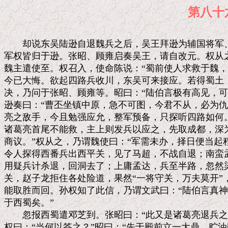
第八
　　却说东吴陆逊自退魏兵之后，吴王拜逊为辅国将军、
军权皆归于逊。张昭、顾雍启奏吴王，请自改元。权从之
魏主遣使至。权召入，使命陈说：“蜀前使人求救于魏，
今已大悔。欲起四路兵收川，东吴可来接应。若得蜀土，
决，乃问于张昭、顾雍等。昭曰：“陆伯言极有高见，可
逊奏曰：“曹丕坐镇中原，急不可图，今君不从，必为仇
亮之敌手，今且勉强应允，整军预备，只探听四路如何。
诸葛亮首尾不能救，主上则发兵以应之，先取成都，深为
商议。”权从之，乃谓魏使曰：“军需未办，择日便当起程
令人探得西番兵出西平关，见了马超，不战自退；南蛮孟
用疑兵计杀退，回洞去了；上庸孟达，兵至半路，忽然染
关，赵子龙拒住各处险道，果然“一将守关，万夫莫开”
能取胜而回。孙权知了此信，乃谓文武曰：“陆伯言真神
于西蜀矣。”

　　忽报西蜀遣邓芝到。张昭曰：“此又是诸葛亮退兵之
权曰：“当何以答之？”昭曰：“先于殿前立一大鼎，贮油