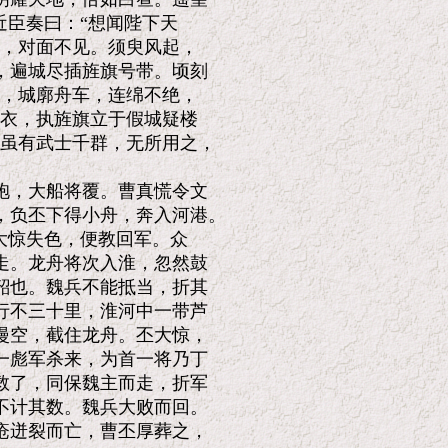
臣奏曰：“想闻陛下天

，对面不见。须臾风起，

遍城尽插旌旗号带。顷刻

，城廓舟车，连绵不绝，

衣，执旌旗立于假城疑楼

虽有武士千群，无所用之，

，大船将覆。曹真慌令文

负丕下得小舟，奔入河港。

大惊失色，便教回军。众

。龙舟将次入淮，忽然鼓

也。魏兵不能抵当，折其

不三十里，淮河中一带芦

空，截住龙舟。丕大惊，

彪军杀来，为首一将乃丁

了，同保魏主而走，折军

计其数。魏兵大败而回。

迸裂而亡，曹丕厚葬之，
