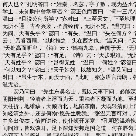
何人也？”孔明答曰：“姓秦，名宓，字子敕，现为益州学
学士，未知胸中曾学事否？”宓正色而言曰：“蜀中三尺小
温曰：“且说公何所学？”宓对曰：“上至天文，下至地理
无所不通；古今兴废，圣贤经传，无所不览。”温笑曰：
为问。天有头乎？”宓曰：“有头。”温曰：“头在何方？”
云：‘乃眷西顾。’以此推之，头在西方也。”温又问：“天
“天处高而听卑，《诗》云：‘鹤鸣九皋，声闻于天。’无
“天有足乎？”宓曰：“有足。《诗》云：‘天步艰难。’无
“天有姓乎？”宓曰：“岂得无姓！”温曰：“何姓？”宓答曰
“何以知之？”宓曰：“天子姓刘，以故知之。”温又问曰：
对曰：“虽生于东，而没于西。”此时，秦宓语言清朗，
温无语。

　　宓乃问曰：“先生东吴名士，既以天事下问，必能深
阴阳剖判，轻清者上浮而为天，重浊者下凝而为地。至共
天柱折，地维缺，天倾西北，地陷东南。天既轻清而上浮
知轻清之外，还是何物?愿先生教我。”张温无言可对，乃
中多出俊杰，恰闻讲论，使仆顿开茅塞。”孔明恐温羞愧
间问难，皆戏谈耳。足下深知安邦定国之道，何在唇齿之
令邓芝入吴答礼，就与张温同行。张、邓二人拜谢孔明，