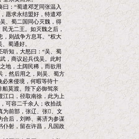
曰：“蜀遣邓芝同张温入

，愿求永结盟好，特遣邓

吴、蜀二国同心灭魏，得

，民无二王。如灭魏之后，

，则战争方息耳。”权大

、蜀通好。

听知，大怒曰：“吴、蜀

武，商议起兵伐吴。此时

之地，土阔民稀，而欲用

，然后用之，则吴、蜀方

晚必来侵境，何暇等待十

非船莫渡。陛下必御驾亲

江口，径取南徐，此为上

，可容二千余人；收拾战

为前部，张辽、张、文

合后，刘晔、蒋济为参谋

仆射，留在许昌，凡国政
