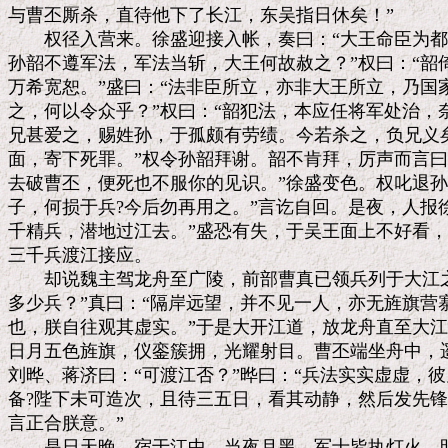
与曹丕厮杀，直待他下了长江，东吴指日休矣！”

　　权径入营来。徐盛迎接入帐，奏曰：“大王命臣为都
孙韶不遵军法，军法当斩，大王何故赦之？”权曰：“韶
万希宽恕。”盛曰：“法非臣所立，亦非大王所立，乃国
之，何以令众乎？”权曰：“韶犯法，本应任将军处治，
兄甚爱之，赐姓孙，于孤颇有劳绩。今若杀之，负兄义矣
面，寄下死罪。”权令孙韶拜谢。韶不肯拜，厉声而言曰
去破曹丕，便死也不服你的见识。”徐盛变色。权叱退孙
子，何损于兵?今后勿再用之。”言讫自回。是夜，人报徐
千精兵，潜地过江去。”盛恐有失，于吴王面上不好看，
三千兵渡江接应。

　　却说魏主驾龙舟至广陵，前部曹真已领兵列于大江之
多少兵？”真曰：“隔岸远望，并不见一人，亦无旌旗营寨
也，朕自往观其虚实。”于是大开江道，放龙舟直至大江
日月五色旌旗，仪銮簇拥，光耀射目。曹丕端坐舟中，遥
刘晔、蒋济曰：“可渡江否？”晔曰：“兵法实实虚虚，彼
备?陛下未可造次，且待三五日，看其动静，然后发先锋渡
言正合朕意。”

　　是日天晚，宿于江中。当夜月黑，军士皆执灯火，明