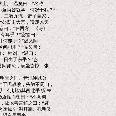
士。”温笑曰：“名称

童尚皆就学，何况于我？”

，三教九流，诸子百家，

“公既出大言，请即以天

宓曰：“在西方。《诗》

有耳乎？”宓答曰：

耳何能听？”温又问：

足何能步？”温又问：

：“姓刘。”温曰：

“日生于东乎？”宓

答问如流，满坐皆惊。张

明天之理。昔混沌既分，

工氏战败，头触不周山，

，何以倾其西北乎?又未

避席而谢曰：“不意蜀

，故以善言解之曰：“席

戏哉？”温拜谢。孔明又

望东吴而来。
