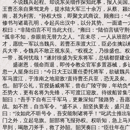
　　不说魏兵起程。却说东吴细作探知此事，报入吴国。
王曹丕亲自乘驾龙舟，提水陆大军三十余万，从蔡、颍出
南，甚为利害。”孙权大惊，即聚文武商议。顾雍曰：“
修书与诸葛孔明，令起兵出汉中，以分其势。一面遣一大
权曰：“非陆伯言不可当此大任。”雍曰：“陆伯言镇守荆
“孤非不知，奈眼前无替力之人。”言未尽，一人从班部内
才，愿统一军以当魏兵。若曹丕亲渡大江，臣必生擒以献
兵大半，令魏兵不敢正视东吴。”权视之，乃徐盛也。权
一带，孤何忧哉！”遂封徐盛为安东将军，总镇都督建业
　　盛谢恩，领命而退，即传令教众官军多置器械，多设
忽一人挺身出曰：“今日大王以重任委托将军，欲破魏兵
军马渡江，于淮南之地迎敌?直待曹丕兵至，恐无及矣。
也。韶字公礼，官授扬威将军，曾在广陵守御，年幼负气
丕势大，更有名将为先锋，不可渡江迎敌。待彼船皆集于
韶曰：“吾手下自有三千军马，更兼深知广陵路势，吾愿
战。如不胜，自当军令。”盛不从，韶坚执要去，盛只是
曰：“汝如此不听号令，吾安能制诸将乎！”叱武士推出
门之外，立起皂旗。韶部将飞报孙权。权听知，急上马来
早到，喝散刀斧手，救了孙韶。韶哭奏曰：“臣往年在广