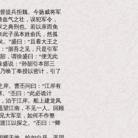
督提兵拒魏。今扬威将军

倚血气之壮，误犯军令，

家之典刑也。若以亲而免

奈此子虽本姓俞氏，然孤

。”盛曰：“且看大王之

：“据吾之见，只是引军

韶，谓徐盛曰：“便无此

盛说：“孙韶引本部三

乃唤丁奉授以密计，引了

岸。曹丕问曰：“江岸有

。”丕曰：“此必诡计

，泊于江岸。船上建龙凤

望江南，不见一人。回顾

见大军至，如何不作整

江以探之。”丕曰：“卿

耀天地，恰如白昼。遥望
