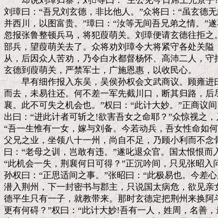
　　却说刘璋归寨，刘等曰：“主公见今日席上光景乎?
刘璋曰：“吾兄刘玄德，非比他人。”众将曰：“虽玄德无
并西川，以图富贵。”璋曰：“汝等无间吾兄弟之情。”遂
忽报张鲁整顿兵马，将犯葭萌关。刘璋便请玄德往拒之。
部兵，望葭萌关去了。众将劝刘璋令大将紧守各处关隘，
从，后因众人苦劝，乃令白水都督杨怀、高沛二人，守把
玄德到葭萌关，严禁军士，广施恩惠，以收民心。

　　早有细作报入东吴，吴侯孙权会文武商议。顾雍进曰
而去，未易往还。何不差一军先截川口，断其归路，后尽
襄。此不可失之机会也。”权曰：“此计大妙。”正商议间
出曰：“进此计者可斩之!欲害吾女之命耶？”众惊视之，
“吾一生惟有一女，嫁与刘备。今若动兵，吾女性命如何！
父兄之业，坐领八十一州，尚自不足，乃顾小利而不念骨
曰：“老母之训，岂敢有违。”遂叱退众官。国太恨恨而
“此机会一失，荆襄何日可得？”正沉吟间，只见张昭入问
孙权曰：“正思适间之事。”张昭曰：“此极易也。今差心
潜入荆州，下一封密书与郡主，只说国太病危，欲见亲女
德平生只有一子，就教带来。那时玄德定把荆州来换阿斗
更有何碍？”权曰：“此计大妙!吾有一人，姓周，名善，