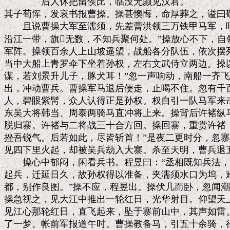
　　　　后人休把留侯比，临没无颜见汉君。

其子荀恽，发哀书报曹操。操甚懊悔，命厚葬之，谥曰敬
　　且说曹操大军至濡须，先差曹洪领三万铁甲马军，哨
沿江一带，旗无数，不知兵聚何处。”操放心不下，自
军阵。操领百余人上山坡遥望，战船各分队伍，依次摆列
当中大船上青罗伞下坐着孙权，左右文武侍立两边。操以
谋，若刘景升儿子，豚犬耳！”忽一声响动，南船一齐飞
出，冲动曹兵。曹操军马退后便走，止喝不住。忽有千百
人，碧眼紫髯，众人认得正是孙权。权自引一队马军来击
东吴大将韩当、周泰两骑马直冲将上来。操背后许褚纵马
脱归寨。许褚与二将战三十合方回。操回寨，重赏许褚，
挫吾锐气。后若如此，尽皆斩首！”是夜二更时分，忽寨
见四下里火起，却被吴兵劫入大寨。杀至天明，曹兵退五
　　操心中郁闷，闲看兵书。程昱曰：“丞相既知兵法，
起兵，迁延日久，故孙权得以准备，夹濡须水口为坞，难
都，别作良图。”操不应，程昱出。操伏几而卧，忽闻潮
操急视之，见大江中推出一轮红日，光华射目。仰望天上
见江心那轮红日，直飞起来，坠于寨前山中，其声如雷。
了一梦。帐前军报道午时。曹操教备马，引五十余骑，径