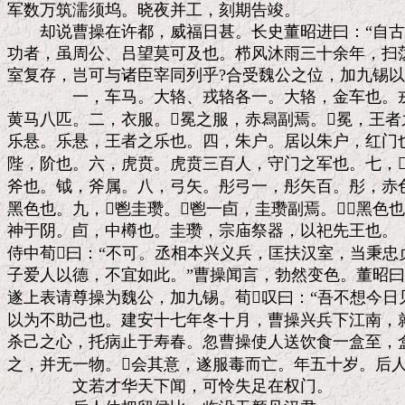
军数万筑濡须坞。晓夜并工，刻期告竣。

　　却说曹操在许都，威福日甚。长史董昭进曰：“自古
功者，虽周公、吕望莫可及也。栉风沐雨三十余年，扫荡
室复存，岂可与诸臣宰同列乎?合受魏公之位，加九锡以彰
　　　　一，车马。大辂、戎辂各一。大辂，金车也。戎
黄马八匹。二，衣服。冕之服，赤舄副焉。冕，王者
乐悬。乐悬，王者之乐也。四，朱户。居以朱户，红门也
陛，阶也。六，虎贲。虎贲三百人，守门之军也。七，钺
斧也。钺，斧属。八，弓矢。彤弓一，彤矢百。彤，赤色也
黑色也。九，鬯圭瓒。鬯一卣，圭瓒副焉。，黑色也
神于阴。卣，中樽也。圭瓒，宗庙祭器，以祀先王也。

侍中荀曰：“不可。丞相本兴义兵，匡扶汉室，当秉忠
子爱人以德，不宜如此。”曹操闻言，勃然变色。董昭曰：
遂上表请尊操为魏公，加九锡。荀叹曰：“吾不想今日见
以为不助己也。建安十七年冬十月，曹操兴兵下江南，就
杀己之心，托病止于寿春。忽曹操使人送饮食一盒至，盒
之，并无一物。会其意，遂服毒而亡。年五十岁。后人
　　　　文若才华天下闻，可怜失足在权门。
