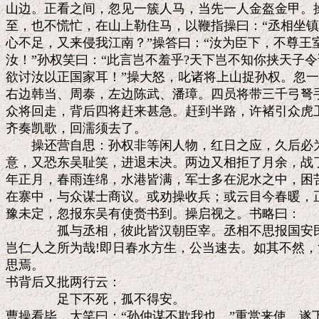
山边。正看之间，忽见一簇人马，当先一人金盔金甲。操
至，也不慌忙，在山上勒住马，以鞭指操曰：“丞相坐镇
心不足，又来侵我江南？”操答曰：“汝为臣下，不尊王
汝！”孙权笑曰：“此言岂不羞乎?天下岂不知你挟天子令
欲讨汝以正国家耳！”操大怒，叱诸将上山捉孙权。忽一
右边韩当、周泰，左边陈武、潘璋。四员将带三千弓弩手
众将回走，背后四将赶来甚急。赶到半路，许褚引众虎卫
齐奏凯歌，回濡须去了。

　　操还营自思：孙权非等闲人物，红日之应，久后必为
意，又恐东吴耻笑，进退未决。两边又相拒了月余，战了
年正月，春雨连绵，水港皆满，军士多在泥水之中，困苦
在寨中，与众谋士商议。或劝操收兵；或云目今春暖，正
豫未定，忽报东吴有使赍书到。操启视之。书略曰：

　　　　孤与丞相，彼此皆汉朝臣宰。丞相不思报国安民
岂仁人之所为哉!即日春水方生，公当速去。如其不然，
思焉。

书背后又批两行云：

　　　　足下不死，孤不得安。

曹操看毕，大笑曰：“孙仲谋不欺我也。”重赏来使。遂