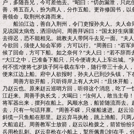
户，多随吾兄，今可差他去。”昭曰：“切勿漏泄，只此便
善，将五百人，扮为商人，分作五船。更诈修国书，以备
善领命，取荆州水路而来。

　　船泊江边，善自入荆州，令门吏报孙夫人。夫人命周
见说国太病危，洒泪动问。周善拜诉曰：“国太好生病重
去得迟，恐不能相见。就教夫人带阿斗去见一面。”夫人
今欲回，须使人知会军师，方可以行。”周善曰：“若军
候了回命，方可下船。如之奈何？”夫人曰：“若不辞而去
“大江之中，已准备下船只，只今便请夫人上车出城。”
何不慌?便将七岁孩子阿斗载在车中，随行带三十余人，
便来江边上船。府中人欲报时，孙夫人已到沙头镇，下在
　　周善方欲开船，只听得岸上有人大叫：“且休开船，
乃赵云也。原来赵云巡哨方回，听得这个消息，吃了一惊
江赶来。周善手执长戈，大喝曰：“汝何人，敢当主母！
将军器出来，摆列在船上。风顺水急，船皆随流而去。赵
去，只有一句话拜禀。”周善不睬，只催船速进。赵云沿
斜缆一只鱼船在那里。赵云弃马执枪，跳上渔船。只两人
大船追赶。周善教军士放箭，赵云以枪拨之，箭皆纷纷落
兵用枪乱刺。赵云弃枪在小船上，掣所佩青剑在手，分