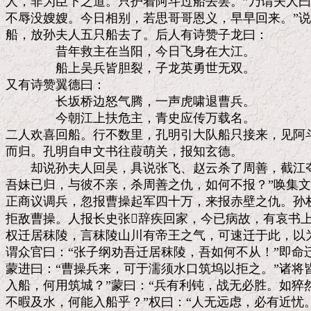
人，非为臣下之道。只护着阿斗过船去罢。”乃谓夫人曰
不辱没嫂嫂。今日相别，若思哥哥恩义，早早回来。”说
船，放孙夫人五只船去了。后人有诗赞子龙曰：

　　　　昔年救主在当阳，今日飞身在大江。

　　　　船上吴兵皆胆裂，子龙英勇世无双。

又有诗赞翼德曰：

　　　　长坂桥边怒气腾，一声虎啸退曹兵。

　　　　今朝江上扶危主，青史应传万载名。

二人欢喜回船。行不数里，孔明引大队船只接来，见阿斗
而归。孔明自申文书往葭萌关，报知玄德。

　　却说孙夫人回吴，具说张飞、赵云杀了周善，截江夺
吾妹已归，与彼不亲，杀周善之仇，如何不报？”唤集文
正商议调兵，忽报曹操起军四十万，来报赤壁之仇。孙权
拒敌曹操。人报长史张辞疾回家，今已病故，有哀书上
权迁居秣陵，言秣陵山川有帝王之气，可速迁于此，以为
谓众官曰：“张子纲劝吾迁居秣陵，吾如何不从！”即命
蒙进曰：“曹操兵来，可于濡须水口筑坞以拒之。”诸将皆
入船，何用筑城？”蒙曰：“兵有利钝，战无必胜。如猝
不暇及水，何能入船乎？”权曰：“人无远虑，必有近忧。