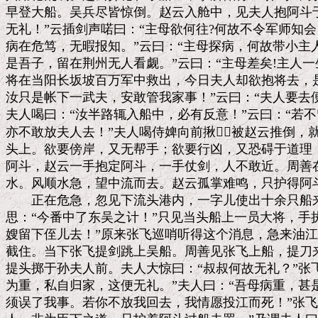
早登大船。吴兵尽皆惊倒。赵云入舱中，见夫人抱阿斗于
无礼！”云插剑声喏曰：“主母欲何往?何故不令军师知会？
病在危笃，无暇报知。”云曰：“主母探病，何故带小主人
是吾子，留在荆州无人看觑。”云曰：“主母差矣!主人一
将在当阳长坂坡百万军中救出，今日夫人却欲抱将去，是
汝只是帐下一武夫，安敢管我家事！”云曰：“夫人要去便
夫人喝曰：“汝半路辄入船中，必有反意！”云曰：“若不
亦不敢放夫人去！”夫人喝侍婢向前揪，被赵云推倒，就
头上。欲要傍岸，又无帮手；欲要行凶，又恐碍于道理，
阿斗，赵云一手抱定阿斗，一手仗剑，人不敢近。周善在
水。风顺水急，望中流而去。赵云孤掌难鸣，只护得阿斗
　　正在危急，忽见下流头港内，一字儿使出十余只船来
思：“今番中了东吴之计！”只见当头船上一员大将，手执
嫂留下侄儿去！”原来张飞巡哨听得这个消息，急来油江
截住。当下张飞提剑跳上吴船。周善见张飞上船，提刀来
提头掷于孙夫人前。夫人大惊曰：“叔叔何故无礼？”张飞
为重，私自归家，这便无礼。”夫人曰：“吾母病重，甚
须误了我事。若你不放我回去，我情愿投江而死！”张飞