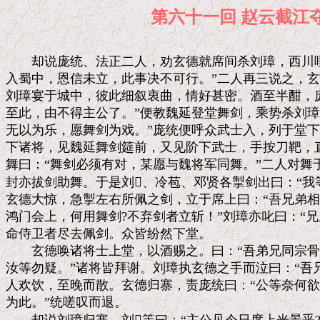
第六十一回 赵云
　　却说庞统、法正二人，劝玄德就席间杀刘璋，西川唾
入蜀中，恩信未立，此事决不可行。”二人再三说之，玄
刘璋宴于城中，彼此细叙衷曲，情好甚密。酒至半酣，庞
至此，由不得主公了。”便教魏延登堂舞剑，乘势杀刘璋
无以为乐，愿舞剑为戏。”庞统便呼众武士入，列于堂下
下诸将，见魏延舞剑筵前，又见阶下武士，手按刀靶，直
舞曰：“舞剑必须有对，某愿与魏将军同舞。”二人对舞
封亦拔剑助舞。于是刘、冷苞、邓贤各掣剑出曰：“我等
玄德大惊，急掣左右所佩之剑，立于席上曰：“吾兄弟相
鸿门会上，何用舞剑?不弃剑者立斩！”刘璋亦叱曰：“兄
命侍卫者尽去佩剑。众皆纷然下堂。

　　玄德唤诸将士上堂，以酒赐之。曰：“吾弟兄同宗骨
汝等勿疑。”诸将皆拜谢。刘璋执玄德之手而泣曰：“吾兄
人欢饮，至晚而散。玄德归寨，责庞统曰：“公等奈何欲
为此。”统嗟叹而退。
