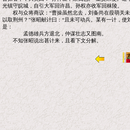
光镇守皖城，自引大军回许昌。孙权亦收军回秣陵。

　　权与众将商议：“曹操虽然北去，刘备尚在葭萌关未
以取荆州？”张昭献计曰：“且未可动兵。某有一计，使刘
是：

　　　　孟德雄兵方退北，仲谋壮志又图南。
