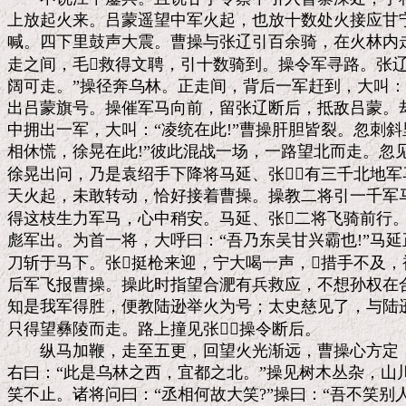
上放起火来。吕蒙遥望中军火起，也放十数处火接应甘宁
喊。四下里鼓声大震。曹操与张辽引百余骑，在火林内走
走之间，毛救得文聘，引十数骑到。操令军寻路。张辽
阔可走。”操径奔乌林。正走间，背后一军赶到，大叫：“
出吕蒙旗号。操催军马向前，留张辽断后，抵敌吕蒙。却
中拥出一军，大叫：“凌统在此!”曹操肝胆皆裂。忽刺斜
相休慌，徐晃在此!”彼此混战一场，一路望北而走。忽见
徐晃出问，乃是袁绍手下降将马延、张，有三千北地军
天火起，未敢转动，恰好接着曹操。操教二将引一千军马
得这枝生力军马，心中稍安。马延、张二将飞骑前行。
彪军出。为首一将，大呼曰：“吾乃东吴甘兴霸也!”马延
刀斩于马下。张挺枪来迎，宁大喝一声，措手不及，
后军飞报曹操。操此时指望合淝有兵救应，不想孙权在合
知是我军得胜，便教陆逊举火为号；太史慈见了，与陆逊
只得望彝陵而走。路上撞见张，操令断后。

　　纵马加鞭，走至五更，回望火光渐远，曹操心方定，问
右曰：“此是乌林之西，宜都之北。”操见树木丛杂，山
笑不止。诸将问曰：“丞相何故大笑?”操曰：“吾不笑别