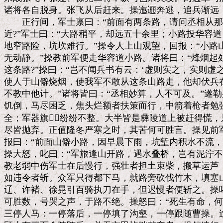
诸将各自脱身。张飞从后赶来。操迤逦奔逃，追兵渐远，
　　正行间，军士禀曰：“前面有两条路，请问丞相从那条
近?”军士曰：“大路稍平，却远五十余里；小路投华容道
地窄路险，坑坎难行。”操令人上山观望，回报：“小路
无动静。”操教前军便走华容道小路。诸将曰：“烽烟起
这条路?”操曰：“岂不闻兵书有云：‘虚则实之，实则虚之
使人于山僻烧烟，使我军不敢从这条山路走，他却伏兵在
不教中他计。”诸将皆曰：“丞相妙算，人不可及。”遂勒
饥倒，马尽困乏，焦头烂额者扶策而行，中箭着枪者勉强
全；军器旗，纷纷不整。大半皆是彝陵道上被赶得慌，
尽皆抛弃。正值隆冬严寒之时，其苦何可胜言。操见前军
报曰：“前面山僻小路，因早晨下雨，坑堑内积水不流，
操大怒，叱曰：“军旅逢山开路，遇水叠桥，岂有泥泞不堪
教老弱中伤军士在后慢行，强壮者担土束柴，搬草运芦，
如违令者斩。众军只得都下马，就路旁砍伐竹木，填塞山
辽、许褚、徐晃引百骑执刀在手，但迟慢者便斩之。操喝
可胜数，号哭之声，于路不绝。操怒曰：“死生有命，何哭
三停人马：一停落后，一停填了沟壑，一停跟随曹操。过