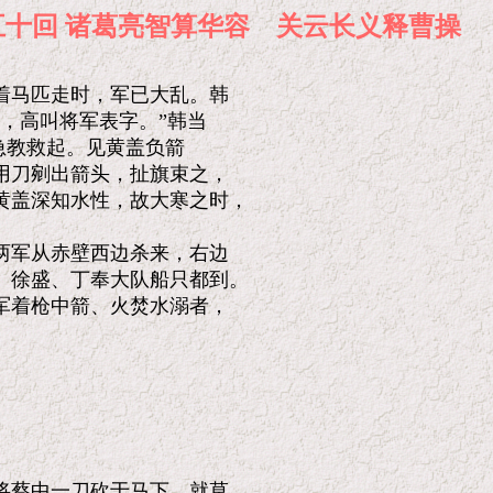
五十回 诸葛亮智算华容 关云长义释
马匹走时，军已大乱。韩

，高叫将军表字。”韩当

急教救起。见黄盖负箭

刀剜出箭头，扯旗束之，

盖深知水性，故大寒之时，

军从赤壁西边杀来，右边

徐盛、丁奉大队船只都到。

着枪中箭、火焚水溺者，

蔡中一刀砍于马下，就草
