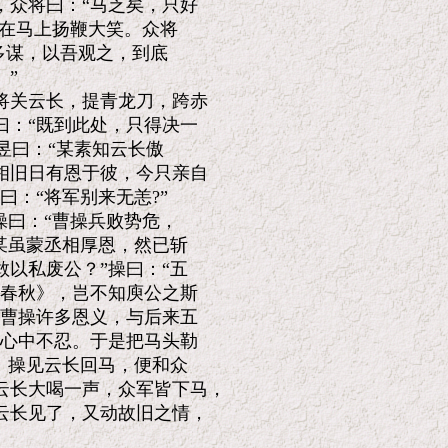
众将曰：“马乏矣，只好

在马上扬鞭大笑。众将

多谋，以吾观之，到底

”

关云长，提青龙刀，跨赤

：“既到此处，只得决一

昱曰：“某素知云长傲

旧日有恩于彼，今只亲自

：“将军别来无恙?”

曰：“曹操兵败势危，

某虽蒙丞相厚恩，然已斩

以私废公？”操曰：“五

春秋》，岂不知庾公之斯

曹操许多恩义，与后来五

心中不忍。于是把马头勒

。操见云长回马，便和众

长大喝一声，众军皆下马，

长见了，又动故旧之情，
