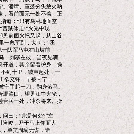
。潘璋、董袭分头放火呐

，看前面无一处不着。正

指道：“只有乌林地面空

曹贼休走!”火光中现

见前面火把又起，从山谷

里一彪军到，大叫：“丞

一队军马屯在山坡前，

马，列寨在彼，当夜见满

开道，其余留着护身。操

不到十里，喊声起处，一

正欲交锋，早被甘宁一

被宁手起一刀，翻身落马。

淝路口，望见江中火光，

合兵一处，冲杀将来。操

曰：“此是何处?”左

川险峻，乃于马上仰面大

人，单笑周瑜无谋，诸
