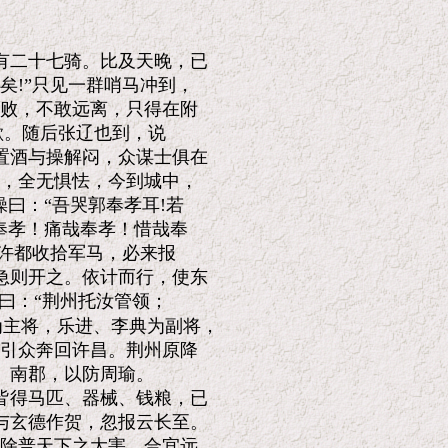
二十七骑。比及天晚，已

!”只见一群哨马冲到，

败，不敢远离，只得在附

歇。随后张辽也到，说

酒与操解闷，众谋士俱在

，全无惧怯，今到城中，

曰：“吾哭郭奉孝耳!若

奉孝！痛哉奉孝！惜哉奉

许都收拾军马，必来报

则开之。依计而行，使东

曰：“荆州托汝管领；

主将，乐进、李典为副将，

引众奔回许昌。荆州原降

南郡，以防周瑜。

得马匹、器械、钱粮，已

玄德作贺，忽报云长至。

除普天下之大害，合宜远
