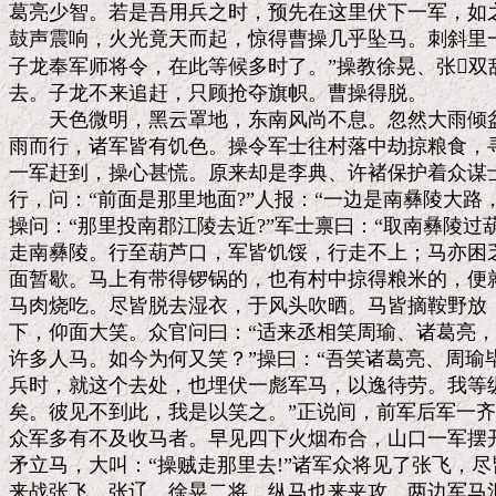
葛亮少智。若是吾用兵之时，预先在这里伏下一军，如之
鼓声震响，火光竟天而起，惊得曹操几乎坠马。刺斜里一
子龙奉军师将令，在此等候多时了。”操教徐晃、张双
去。子龙不来追赶，只顾抢夺旗帜。曹操得脱。

　　天色微明，黑云罩地，东南风尚不息。忽然大雨倾盆
雨而行，诸军皆有饥色。操令军士往村落中劫掠粮食，寻
一军赶到，操心甚慌。原来却是李典、许褚保护着众谋士
行，问：“前面是那里地面?”人报：“一边是南彝陵大路，
操问：“那里投南郡江陵去近?”军士禀曰：“取南彝陵过葫
走南彝陵。行至葫芦口，军皆饥馁，行走不上；马亦困乏
面暂歇。马上有带得锣锅的，也有村中掠得粮米的，便就
马肉烧吃。尽皆脱去湿衣，于风头吹晒。马皆摘鞍野放，
下，仰面大笑。众官问曰：“适来丞相笑周瑜、诸葛亮，
许多人马。如今为何又笑？”操曰：“吾笑诸葛亮、周瑜
兵时，就这个去处，也埋伏一彪军马，以逸待劳。我等纵
矣。彼见不到此，我是以笑之。”正说间，前军后军一齐
众军多有不及收马者。早见四下火烟布合，山口一军摆开
矛立马，大叫：“操贼走那里去!”诸军众将见了张飞，尽
来战张飞，张辽、徐晃二将，纵马也来夹攻。两边军马混