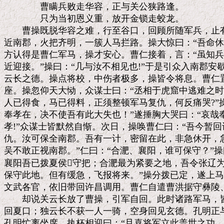
　　　　曹瞒兵败走华容，正与关公狭路逢。

　　　　只为当初恩义重，放开金锁走蛟龙。

　　曹操既脱华容之难，行至谷口，回顾所随军兵，止有
近南郡，火把齐明，一簇人马拦路。操大惊曰：“吾命休矣
方认得是曹仁军马，操才安心。曹仁接着，言：“虽知兵
近迎接。”操曰：“几与汝不相见也!”于是引众入南郡安
云长之德。操点将校，中伤者极多，操皆令将息。曹仁置
座。操忽仰天大恸，众谋士曰：“丞相于虎窟中逃难之时
人已得食，马已得料，正须整顿军马复仇，何反痛哭?”操
奉孝在，决不使吾有此大失也！”遂捶胸大哭曰：“哀哉
孝!”众谋士皆默然自惭。次日，操唤曹仁曰：“吾今暂回
仇。汝可保全南郡。吾有一计，密留在此，非急休开，急
吴不敢正视南郡。”仁曰：“合淝、襄阳，谁可保守？”操
襄阳吾已拨夏侯守把；合淝最为紧要之地，吾令张辽为
保守此地。但有缓急，飞报将来。”操分拨已定，遂上马
文武各官，依旧带回许昌调用。曹仁自遣曹洪据守彝陵、
　　却说关云长放了曹操，引军自回。此时诸路军马，皆
回夏口；独云长不获一人一骑，空身回见玄德。孔明正与
孔明忙离坐席，执杯相迎曰：“且喜将军立此盖世之功，