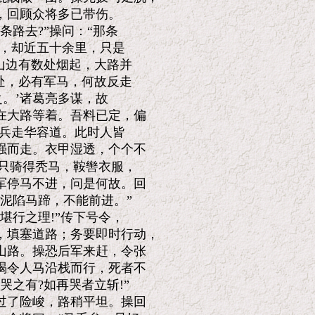
回顾众将多已带伤。

路去?”操问：“那条

，却近五十余里，只是

山边有数处烟起，大路并

处，必有军马，何故反走

。’诸葛亮多谋，故

大路等着。吾料已定，偏

兵走华容道。此时人皆

而走。衣甲湿透，个个不

只骑得秃马，鞍辔衣服，

停马不进，问是何故。回

泥陷马蹄，不能前进。”

行之理!”传下号令，

填塞道路；务要即时行动，

路。操恐后军来赶，令张

令人马沿栈而行，死者不

之有?如再哭者立斩!”

了险峻，路稍平坦。操回
