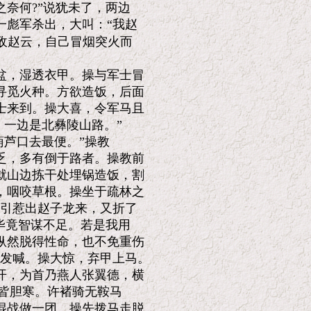
奈何?”说犹未了，两边

彪军杀出，大叫：“我赵

敌赵云，自己冒烟突火而

，湿透衣甲。操与军士冒

觅火种。方欲造饭，后面

来到。操大喜，令军马且

一边是北彝陵山路。”

芦口去最便。”操教

，多有倒于路者。操教前

山边拣干处埋锅造饭，割

咽咬草根。操坐于疏林之

引惹出赵子龙来，又折了

毕竟智谋不足。若是我用

然脱得性命，也不免重伤

发喊。操大惊，弃甲上马。

，为首乃燕人张翼德，横

皆胆寒。许褚骑无鞍马

战做一团。操先拨马走脱，
