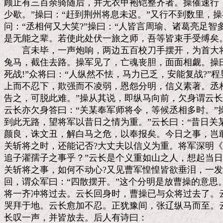
顾止有三百余骑随后，并无衣甲袍铠整齐者。操催速行，
少歇。”操曰：“赶到荆州将息未迟。”又行不到数里，操
问：“丞相何又大笑?”操曰：“人皆言周瑜、诸葛亮足智
是无能之辈。若使此处伏一旅之师，吾等皆束手受缚矣。
　　言未毕，一声炮响，两边五百校刀手摆开，为首大将
兔马，截住去路。操军见了，亡魂丧胆，面面相觑。操曰
死战!”众将曰：“人纵然不怯，马力已乏，安能复战?”程
上而不忍下，欺强而不凌弱，恩怨分明，信义素著。丞相
告之，可脱此难。”操从其说，即纵马向前，欠身谓云长曰
云长亦欠身答曰：“关某奉军师将令，等候丞相多时。”操
到此无路，望将军以昔日之情为重。”云长曰：“昔日关
颜良，诛文丑，解白马之危，以奉报矣。今日之事，岂敢
关斩将之时，还能记否?大丈夫以信义为重。将军深明《
追子濯孺子之事乎？”云长是个义重如山之人，想起当日
关斩将之事，如何不动心?又见曹军惶惶皆欲垂泪，一发
回，谓众军曰：“四散摆开。”这个分明是放曹操的意思
将一齐冲将过去。云长回身时，曹操已与众将过去了。云
哭拜于地。云长愈加不忍。正犹豫间，张辽纵马而至。云
长叹一声，并皆放去。后人有诗曰：
