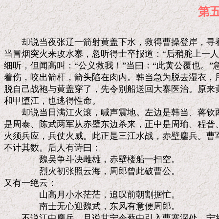
第
　　却说当夜张辽一箭射黄盖下水，救得曹操登岸，寻着
当冒烟突火来攻水寨，忽听得士卒报道：“后稍舵上一人
细听，但闻高叫：“公义救我！”当曰：“此黄公覆也。”
着伤，咬出箭杆，箭头陷在肉内。韩当急为脱去湿衣，用
脱自己战袍与黄盖穿了，先令别船送回大寨医治。原来黄
和甲堕江，也逃得性命。

　　却说当日满江火滚，喊声震地。左边是韩当、蒋钦两
是周泰、陈武两军从赤壁东边杀来，正中是周瑜、程普、
火须兵应，兵仗火威。此正是三江水战，赤壁鏖兵。曹军
不计其数。后人有诗曰：

　　　　魏吴争斗决雌雄，赤壁楼船一扫空。

　　　　烈火初张照云海，周郎曾此破曹公。

又有一绝云：

　　　　山高月小水茫茫，追叹前朝割据忙。

　　　　南士无心迎魏武，东风有意便周郎。

　　不说江中鏖兵。且说甘宁令蔡中引入曹寨深处，宁将