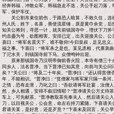
径奔韩福，冲散众军。韩福急走不迭，关公手起刀落，带
军，保护车仗。

　　关公割帛束住箭伤，于路恐人暗算，不敢久住，连夜
州人氏，姓卞，名喜，善使流星锤，原是黄巾余党，后投
知关公将到，寻思一计，就关前镇国寺中，埋伏下刀斧手
约击盏为号，欲图相害。安排已定，出关迎接关公。公见
喜曰：“将军名震天下，谁不敬仰!今归皇叔，足见忠义。
福之事。卞喜曰：“将军杀之是也。某见丞相，代禀衷曲
了汜水关，到镇国寺前下马。众僧鸣钟出迎。

　　原来那镇国寺乃汉明帝御前香火院，本寺有僧三十余
同乡人，法名普净。当下普净已知其意，向前与关公问讯
矣？”关公曰：“将及二十年矣。”普净曰：“还认得贫僧否
年，不能相识。”普净曰：“贫僧家与将军家只隔一条河。
之情，恐有走泄，乃叱之曰：“吾欲请将军赴宴，汝僧人何
然，乡人相遇，安得不叙旧情耶？”普净请关公方丈待茶
车上，可先献茶。”普净教取茶先奉夫人，然后请关公入
刀，以目视关公，公会意，命左右持刀紧随。卞喜请关公
君请关某，是好意，还是歹意？”卞喜未及回言，关公早