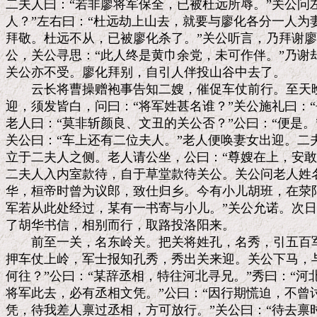
二夫人曰：“若非廖将军保全，已被杜远所辱。”关公问左
人？”左右曰：“杜远劫上山去，就要与廖化各分一人为
拜敬。杜远不从，已被廖化杀了。”关公听言，乃拜谢廖
公，关公寻思：“此人终是黄巾余党，未可作伴。”乃谢
关公亦不受。廖化拜别，自引人伴投山谷中去了。

　　云长将曹操赠袍事告知二嫂，催促车仗前行。至天晚
迎，须发皆白，问曰：“将军姓甚名谁？”关公施礼曰：“
老人曰：“莫非斩颜良、文丑的关公否？”公曰：“便是。
关公曰：“车上还有二位夫人。”老人便唤妻女出迎。二
立于二夫人之侧。老人请公坐，公曰：“尊嫂在上，安敢
二夫人入内室款待，自于草堂款待关公。关公问老人姓名
华，桓帝时曾为议郎，致仕归乡。今有小儿胡班，在荥阳
军若从此处经过，某有一书寄与小儿。”关公允诺。次日
了胡华书信，相别而行，取路投洛阳来。

　　前至一关，名东岭关。把关将姓孔，名秀，引五百军
押车仗上岭，军士报知孔秀，秀出关来迎。关公下马，与
何往？”公曰：“某辞丞相，特往河北寻兄。”秀曰：“河
将军此去，必有丞相文凭。”公曰：“因行期慌迫，不曾讨
凭，待我差人禀过丞相，方可放行。”关公曰：“待去禀时