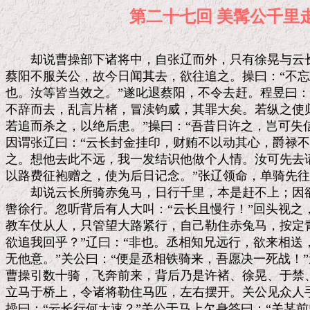
第二十七回 美髯公
　　却说曹操部下诸将中，自张辽而外，只有徐晃与云长
蔡阳不服关公，故今日闻其去，欲往追之。操曰：“不忘
也。汝等皆当效之。”遂叱退蔡阳，不令去赶。程昱曰：
不辞而去，乱言片楮，冒渎钧威，其罪大矣。若纵之使归
若追而杀之，以绝后患。”操曰：“吾昔日许之，岂可失信
因谓张辽曰：“云长封金挂印，财贿不以动其心，爵禄不
之。想他去此不远，我一发结识他做个人情。汝可先去请
以路费征袍赠之，使为后日记念。”张辽领命，单骑先往
　　却说云长所骑赤兔马，日行千里，本是赶不上；因欲
辔徐行。忽听背后有人大叫：“云长且慢行！”回头视之
教车仗从人，只管望大路紧行，自己勒住赤兔马，按定青
欲追我回乎？”辽曰：“非也。丞相知兄远行，欲来相送
无他意。”关公曰：“便是丞相铁骑来，吾愿决一死战！”
曹操引数十骑，飞奔前来，背后乃是许褚、徐晃、于禁、
立马于桥上，令诸将勒住马匹，左右摆开。关公见众人手
操曰：“云长行何太速？”关公于马上欠身答曰：“关某前