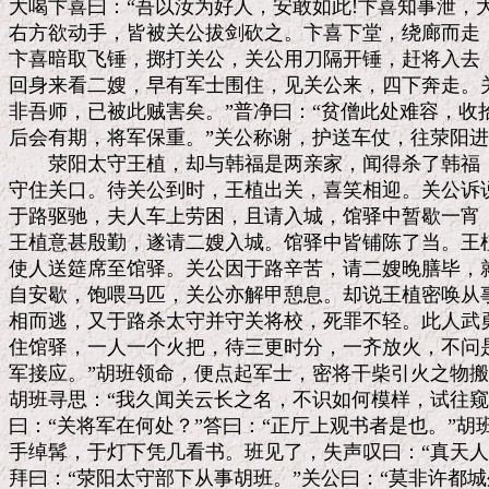
大喝卞喜曰：“吾以汝为好人，安敢如此!卞喜知事泄，大
右方欲动手，皆被关公拔剑砍之。卞喜下堂，绕廊而走，
卞喜暗取飞锤，掷打关公，关公用刀隔开锤，赶将入去，
回身来看二嫂，早有军士围住，见关公来，四下奔走。关
非吾师，已被此贼害矣。”普净曰：“贫僧此处难容，收
后会有期，将军保重。”关公称谢，护送车仗，往荥阳进
　　荥阳太守王植，却与韩福是两亲家，闻得杀了韩福，
守住关口。待关公到时，王植出关，喜笑相迎。关公诉说
于路驱驰，夫人车上劳困，且请入城，馆驿中暂歇一宵，
王植意甚殷勤，遂请二嫂入城。馆驿中皆铺陈了当。王植
使人送筵席至馆驿。关公因于路辛苦，请二嫂晚膳毕，就
自安歇，饱喂马匹，关公亦解甲憩息。却说王植密唤从事
相而逃，又于路杀太守并守关将校，死罪不轻。此人武勇
住馆驿，一人一个火把，待三更时分，一齐放火，不问是
军接应。”胡班领命，便点起军士，密将干柴引火之物搬
胡班寻思：“我久闻关云长之名，不识如何模样，试往窥
曰：“关将军在何处？”答曰：“正厅上观书者是也。”胡
手绰髯，于灯下凭几看书。班见了，失声叹曰：“真天人
拜曰：“荥阳太守部下从事胡班。”关公曰：“莫非许都城