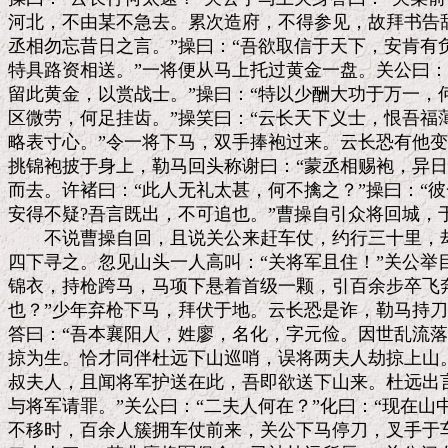
河北，不由某不急去。累次造府，不得参见，故拜书告辞
丞相勿忘昔日之言。”操曰：“吾欲取信于天下，安肯有负
特具路资相送。”一将便从马上托过黄金一盘。关公曰：
留此黄金，以赏战士。”操曰：“特以少酬大功于万一，何
区微劳，何足挂齿。”操笑曰：“云长天下义士，恨吾福
略表寸心。”令一将下马，双手捧袍过来。云长恐有他变
挑锦袍披于身上，勒马回头称谢曰：“蒙丞相赐袍，异日
而去。许褚曰：“此人无礼太甚，何不擒之？”操曰：“彼
安得不疑?吾言既出，不可追也。”曹操自引众将回城，于
　　不说曹操自回，且说关公来赶车仗，约行三十里，却
四下寻之。忽见山头一人高叫：“关将军且住！”关公举
锦衣，持枪跨马，马项下悬着首级一颗，引百余步卒飞奔
也？”少年弃枪下马，拜伏于地。云长恐是诈，勒马持刀问
答曰：“吾本襄阳人，姓廖，名化，字元俭。因世乱流落
掠为生。恰才同伴杜远下山巡哨，误将两夫人劫掠上山。
叔夫人，且闻将军护送在此，吾即欲送下山来。杜远出言
与将军请罪。”关公曰：“二夫人何在？”化曰：“现在山中
不移时，百余人簇拥车仗前来，关公下马停刀，叉手于车