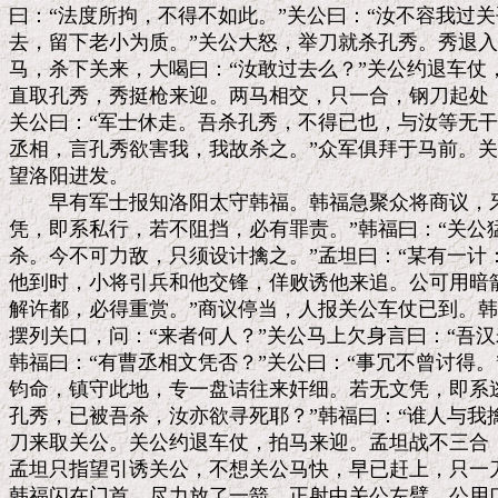
曰：“法度所拘，不得不如此。”关公曰：“汝不容我过关乎
去，留下老小为质。”关公大怒，举刀就杀孔秀。秀退入
马，杀下关来，大喝曰：“汝敢过去么？”关公约退车仗
直取孔秀，秀挺枪来迎。两马相交，只一合，钢刀起处，
关公曰：“军士休走。吾杀孔秀，不得已也，与汝等无干
丞相，言孔秀欲害我，我故杀之。”众军俱拜于马前。关
望洛阳进发。

　　早有军士报知洛阳太守韩福。韩福急聚众将商议，牙
凭，即系私行，若不阻挡，必有罪责。”韩福曰：“关公
杀。今不可力敌，只须设计擒之。”孟坦曰：“某有一计
他到时，小将引兵和他交锋，佯败诱他来追。公可用暗箭
解许都，必得重赏。”商议停当，人报关公车仗已到。韩
摆列关口，问：“来者何人？”关公马上欠身言曰：“吾汉
韩福曰：“有曹丞相文凭否？”关公曰：“事冗不曾讨得。”
钧命，镇守此地，专一盘诘往来奸细。若无文凭，即系逃
孔秀，已被吾杀，汝亦欲寻死耶？”韩福曰：“谁人与我擒
刀来取关公。关公约退车仗，拍马来迎。孟坦战不三合，
孟坦只指望引诱关公，不想关公马快，早已赶上，只一刀
韩福闪在门首，尽力放了一箭，正射中关公左臂。公用口