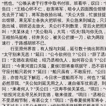
“然也。”公唤从者于行李中取书付班。班看毕，叹曰：“
告曰：“王植心怀不仁，欲害将军，暗令人四面围住馆驿
先去开了城门，将军急收拾出城。”关公大惊，忙披挂提
出馆驿。果见军士各执火把听候。关公急来到城边，只见
急出城，胡班还去放火。关公行不到数里，背后火把照耀
叫：“关某休走！”关公勒马，大骂：“匹夫!我与你无仇，
王植拍马挺枪，径奔关公，被关公拦腰一刀，砍为两段，
速行，于路感胡班不已。

　　行至滑州界首，有人报与刘延，延引数十骑出郭而迎
“太守别来无恙！”延曰：“公今欲何往？”公曰：“辞了丞
曰：“玄德在袁绍处，绍乃丞相仇人，如何容公去？”公曰
延曰：“今黄河渡口关隘，夏侯部将秦琪据守，恐不容将
守应付船只若何？”延曰：“船只虽有，不敢应付。”公曰
丑，亦曾与足下解厄，今日求一渡船而不与，何也？”延曰
必然罪我。”关公知刘延无用之人，遂自催车仗前进。到
问：“来者何人？”关公曰：“汉寿亭侯关某也。”琪曰：“
“欲投河北去寻兄长刘玄德，敬来借渡。”琪曰：“丞相公文
不受丞相节制，有甚公文！”琪曰：“吾奉夏侯将军将令