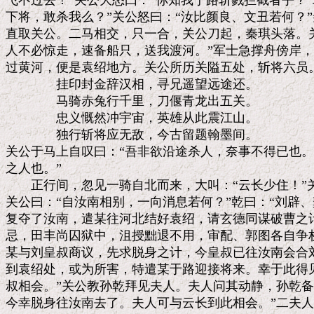
飞不过去！”关公大怒曰：“你知我于路斩戮拦截者乎？”
下将，敢杀我么？”关公怒曰：“汝比颜良、文丑若何？”
直取关公。二马相交，只一合，关公刀起，秦琪头落。关
人不必惊走，速备船只，送我渡河。”军士急撑舟傍岸，
过黄河，便是袁绍地方。关公所历关隘五处，斩将六员。
　　　　挂印封金辞汉相，寻兄遥望远途还。

　　　　马骑赤兔行千里，刀偃青龙出五关。

　　　　忠义慨然冲宇宙，英雄从此震江山。

　　　　独行斩将应无敌，今古留题翰墨间。

关公于马上自叹曰：“吾非欲沿途杀人，奈事不得已也。
之人也。”

　　正行间，忽见一骑自北而来，大叫：“云长少住！”
关公曰：“自汝南相别，一向消息若何？”乾曰：“刘辟、
复夺了汝南，遣某往河北结好袁绍，请玄德同谋破曹之计
忌，田丰尚囚狱中，沮授黜退不用，审配、郭图各自争权
某与刘皇叔商议，先求脱身之计，今皇叔已往汝南会合刘
到袁绍处，或为所害，特遣某于路迎接将来。幸于此得见
叔相会。”关公教孙乾拜见夫人。夫人问其动静，孙乾备
今幸脱身往汝南去了。夫人可与云长到此相会。”二夫人