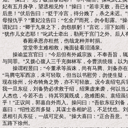
妃有五月身孕，望丞相见怜！”操曰：“若非天败，吾已
后患！”伏后告曰：“贬于冷宫，待分娩了，杀之未迟。”
母报仇乎？”董妃泣告曰：“乞全尸而死，勿令彰露。”操
谓妃曰：“卿于九泉之下，勿怨朕躬！”言讫，泪下如雨
“犹作儿女态耶！”叱武士牵出，勒死于宫门之外。后人有
　　　　春殿承恩亦枉然，伤哉龙种并时捐。

　　　　堂堂帝主难相救，掩面徒看泪涌泉。

　　操谕监宫官曰：“今后但有外戚宗族，不奉吾旨，辄
与同罪。”又拨心腹人三千充御林军，令曹洪统领，以为
　　操谓程昱曰：“今董承等虽诛，尚有马腾、刘备亦在
“马腾屯军西凉，未可轻取，但当以书慰劳，勿使生疑，
现在徐州，分布犄角之势，亦不可轻敌。况今袁绍屯兵官
我一旦东征，刘备势必求救于绍，绍乘虚来袭，何以当之
人杰也，今若不击，待其羽翼既成，急难图矣。袁绍虽强
乎！”正议间，郭嘉自外而入。操问曰：“吾欲东征刘备，
嘉曰：“绍性迟而多疑，其谋士各相妒忌，不足忧也。刘
丞相引兵东征，一战可定矣。”操大喜曰：“正合吾意。”
五路下徐州。
