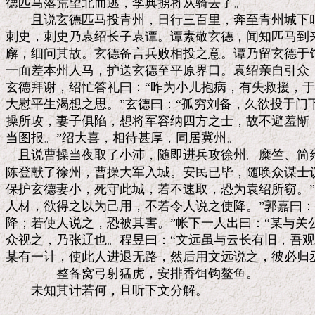
德匹马落荒望北而逃，李典掳将从骑去了。

　　且说玄德匹马投青州，日行三百里，奔至青州城下叫
刺史，刺史乃袁绍长子袁谭。谭素敬玄德，闻知匹马到来
廨，细问其故。玄德备言兵败相投之意。谭乃留玄德于馆
一面差本州人马，护送玄德至平原界口。袁绍亲自引众，
玄德拜谢，绍忙答礼曰：“昨为小儿抱病，有失救援，于
大慰平生渴想之思。”玄德曰：“孤穷刘备，久欲投于门
操所攻，妻子俱陷，想将军容纳四方之士，故不避羞惭，
当图报。”绍大喜，相待甚厚，同居冀州。

　且说曹操当夜取了小沛，随即进兵攻徐州。糜竺、简雍
陈登献了徐州，曹操大军入城。安民已毕，随唤众谋士议
保护玄德妻小，死守此城，若不速取，恐为袁绍所窃。”
人材，欲得之以为己用，不若令人说之使降。”郭嘉曰：
降；若使人说之，恐被其害。”帐下一人出曰：“某与关公
众视之，乃张辽也。程昱曰：“文远虽与云长有旧，吾观
某有一计，使此人进退无路，然后用文远说之，彼必归丞
　　　　整备窝弓射猛虎，安排香饵钩鳌鱼。
