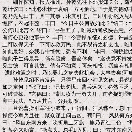
　　细作探知，报入徐州。孙乾先往下邳报知关公，随至
乾计议曰：“此必求救于袁绍，方可解危。”于是玄德修
乾乃先见田丰，具言其事，求其引进。丰即引孙乾入见绍
憔悴，衣冠不整，丰曰：“今日主公何故如此？”绍曰：“我
公何出此言？”绍曰：“吾生五子，唯最幼者极快吾意。
有何心更论他事乎？”丰曰：“今曹操东征刘玄德，许昌
上可以保天子，下可以救万民。此不易得之机会也，唯明
知此最好，奈我心中恍惚，恐有不利。”丰曰：“何恍惚之
唯此子生得最异，倘有疏虞，吾命休矣。”遂决意不肯发
见玄德，可言其故。倘有不如意，可来相投，我自有相助
“遭此难遇之时，乃以婴儿之病失此机会，大事去矣!可痛
　　孙乾见绍不肯发兵，只得星夜回小沛见玄德，具说此
如之奈何！”张飞曰：“兄长勿忧。曹兵远来，必然困乏
可破曹操。”玄德曰：“素以汝为一勇夫耳，前者捉刘岱
亦中兵法。”乃从其言，分兵劫寨。

　　且说曹操引军往小沛来，正行间，狂风骤至，忽听一
操便令军兵且住，聚众谋士问吉凶。荀曰：“风从何方来
曰：“风自东南方来，吹折角上牙旗，旗乃青红二色。”荀
刘备必来劫寨。”操点头。忽毛入见，曰：“方才东南风