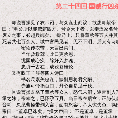
第二十四回 国贼
　　却说曹操见了衣带诏，与众谋士商议，欲废却献帝，
曰：“明公所以能威霸四方、号令天下者，以奉汉家名号
废立之事，必起兵端矣。”操乃止。只将董承等五人并其
死者共七百余人。城中官民见者，无不下泪。后人有诗叹
　　　　密诏传衣带，天言出禁门。

　　　　当年曾救驾，此日更承恩。

　　　　忧国成心疾，除奸入梦魂。

　　　　忠贞千古在，成败复谁论!

　　又有叹王子服等四人诗曰：

　　　　书名尺素矢忠谋，慷慨思将君父酬。

　　　　赤族可怜捐百口，丹心自是足千秋。

　　且说曹操既杀了董承等众人，怒气未消，遂带剑入宫
承之妹，帝幸之，已怀孕五月。当日帝在后宫，正与伏皇
音耗，忽见曹操带剑入宫，面有怒容，帝大惊失色。操曰
帝曰：“董卓已诛矣。”操大声曰：“不是董卓，是董承！”
知。”操曰：“忘了破指修诏耶？”帝不能答。操叱武士擒