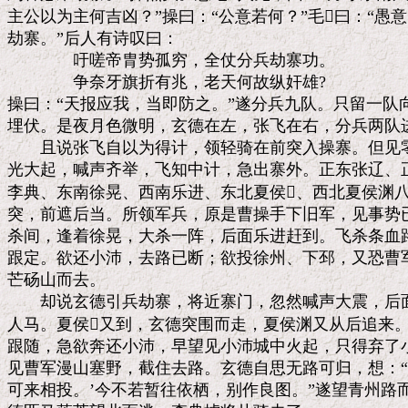
主公以为主何吉凶？”操曰：“公意若何？”毛曰：“愚意
劫寨。”后人有诗叹曰：

　　　　吁嗟帝胄势孤穷，全仗分兵劫寨功。

　　　　争奈牙旗折有兆，老天何故纵奸雄?

操曰：“天报应我，当即防之。”遂分兵九队。只留一队
埋伏。是夜月色微明，玄德在左，张飞在右，分兵两队进
　　且说张飞自以为得计，领轻骑在前突入操寨。但见零
光大起，喊声齐举，飞知中计，急出寨外。正东张辽、正
李典、东南徐晃、西南乐进、东北夏侯、西北夏侯渊八
突，前遮后当。所领军兵，原是曹操手下旧军，见事势已
杀间，逢着徐晃，大杀一阵，后面乐进赶到。飞杀条血路
跟定。欲还小沛，去路已断；欲投徐州、下邳，又恐曹军
芒砀山而去。

　　却说玄德引兵劫寨，将近寨门，忽然喊声大震，后面
人马。夏侯又到，玄德突围而走，夏侯渊又从后追来。
跟随，急欲奔还小沛，早望见小沛城中火起，只得弃了小
见曹军漫山塞野，截住去路。玄德自思无路可归，想：“袁
可来相投。’今不若暂往依栖，别作良图。”遂望青州路而