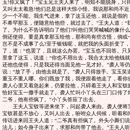
玉!你又疯了！”宝玉见王夫人来了，明知不能脱身，只得
又叫太太着急!他们总是这样大惊小怪。我说那和尚不近
少一个不能。我生气进来，拿了这玉还他，就说是假的，
不希罕那玉，便随意给他些，就过去了。”王夫人道：“我
了。为什么不告诉明白了他们?叫他们哭哭喊喊的像什么？
倒还使得。要是真拿那玉给他，那和尚有些古怪，倘或一
岂不是不成事了么?至于银钱呢，就把我的头面折变了，
了，道：“也罢了，且就这么办罢。”宝玉也不回答。只
里拿了这玉，说道：“你也不用出去，我合太太给他钱就是
还他也使得，只是我还得当面见他一见才好。”袭人等仍
说：“放了手，由他去就是了。”袭人只得放手。宝玉笑道
重玉不重人哪。你们既放了我，我便跟着他走了，看你们
袭人心里又着急起来，仍要拉他，只碍着王夫人和宝钗的
恰好宝玉一撒手就走了。袭人忙叫小丫头在三门口传了焙
二爷，他有些疯了。”小丫头答应了出去。

　　王夫人宝钗等进来坐下，问起袭人来由。袭人便将宝
宝钗甚是不放心，又叫人出去，吩咐众人伺候，听着和尚
传话进来回王夫人道：“二爷真有些疯了。外头小厮们说
法儿；如今身子出来了，求那和尚带了他去。”王夫人听了