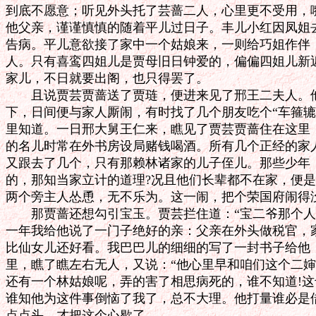
到底不愿意；听见外头托了芸蔷二人，心里更不受用，嘴
他父亲，谨谨慎慎的随着平儿过日子。丰儿小红因凤姐去
告病。平儿意欲接了家中一个姑娘来，一则给巧姐作伴，
人。只有喜鸾四姐儿是贾母旧日钟爱的，偏偏四姐儿新近
家儿，不日就要出阁，也只得罢了。

　　且说贾芸贾蔷送了贾琏，便进来见了邢王二夫人。他
下，日间便与家人厮闹，有时找了几个朋友吃个“车箍辘
里知道。一日邢大舅王仁来，瞧见了贾芸贾蔷住在这里，
的名儿时常在外书房设局赌钱喝酒。所有几个正经的家人
又跟去了几个，只有那赖林诸家的儿子侄儿。那些少年，
的，那知当家立计的道理?况且他们长辈都不在家，便是“
两个旁主人怂恿，无不乐为。这一闹，把个荣国府闹得没
　　那贾蔷还想勾引宝玉。贾芸拦住道：“宝二爷那个人
一年我给他说了一门子绝好的亲：父亲在外头做税官，家
比仙女儿还好看。我巴巴儿的细细的写了一封书子给他，
里，瞧了瞧左右无人，又说：“他心里早和咱们这个二婶
还有一个林姑娘呢，弄的害了相思病死的，谁不知道!这
谁知他为这件事倒恼了我了，总不大理。他打量谁必是借
点点头，才把这个心歇了。
