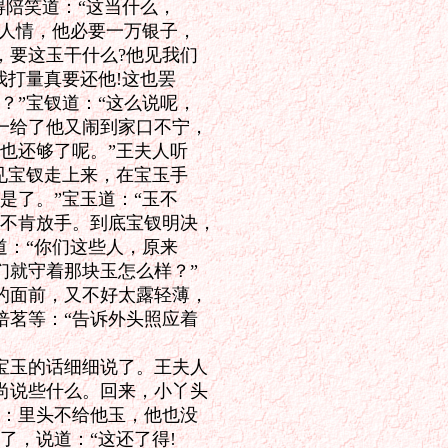
陪笑道：“这当什么，

人情，他必要一万银子，

要这玉干什么?他见我们

打量真要还他!这也罢

”宝钗道：“这么说呢，

给了他又闹到家口不宁，

也还够了呢。”王夫人听

见宝钗走上来，在宝玉手

了。”宝玉道：“玉不

不肯放手。到底宝钗明决，

：“你们这些人，原来

就守着那块玉怎么样？”

面前，又不好太露轻薄，

茗等：“告诉外头照应着

玉的话细细说了。王夫人

说些什么。回来，小丫头

：里头不给他玉，他也没

，说道：“这还了得!
