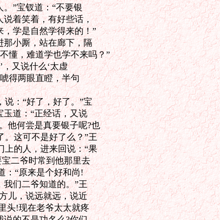
。”宝钗道：“不要银

人说着笑着，有好些话，

，学是自然学得来的！”

进那小厮，站在廊下，隔

不懂，难道学也学不来吗？”

，又说什么‘太虚

唬得两眼直瞪，半句

说：“好了，好了。”宝

玉道：“正经话，又说

。他何尝是真要银子呢?也

。这可不是好了么？”王

上的人，进来回说：“果

宝二爷时常到他那里去

：“原来是个好和尚!

我们二爷知道的。”王

方儿，说远就远，说近

里头!现在老爷太太就疼

说的不是功名么?你们
