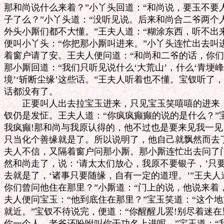
那和尚说什么来着？”小丫头回道：“和尚说，要玉不要人
子了么？”小丫头道：“没听见说。后来和尚合二爷两个
外头小厮们都不大懂。”王夫人道：“糊涂东西，听不出来
便叫小丫头：“你把那小厮叫进来。”小丫头连忙出去叫
着窗户请了安。王夫人便问道：“和尚和二爷的话，你们
那小厮回道：“我们只听见说什么‘大荒山’，什么‘青埂峰’
境’‘斩断尘缘’这些话。”王夫人听着也不懂。宝钗听了，
话都没有了。

　　正要叫人出去拉宝玉进来，只见宝玉笑嘻嘻的进来，
钗仍是发怔。王夫人道：“你疯疯癫癫的说的是什么？”宝
我疯癫!那和尚与我原认得的，他不过也是要来见我一见
只当化个善缘就是了。所以说明了，他自己就飘然而去了
夫人不信，又隔着窗户问那小厮。那小厮连忙出去问了门
然和尚走了，说：‘请太太们放心，我原不要银子，’只要
去就是了，‘诸事只要随缘，自有一定的道理。’”王夫人道
你们曾问他住在那里？”小厮道：“门上的说，他说来着，
夫人便问宝玉：“他到底住在那里？”宝玉笑道：“这个地
就近。”宝钗不待说完，便道：“你醒醒儿罢!别尽着迷在
你一个人，老爷还吩咐叫你干功名上进呢。”宝玉道：“我