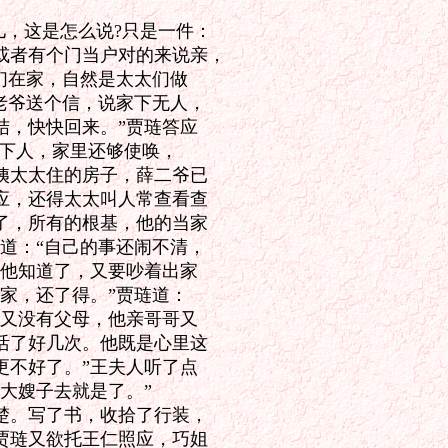
，这是怎么说?只是一件：

者有个门当户对的来说亲，

们在家，自然是太太们做

老爷送个信，说家下无人，

，快快回来。”贾琏答应

下人，家里还够使唤，

太太住的房子，薛二爷已

，还得太太叫人常查看查

，所有的根基，他的当家

道：“自己的事还闹不清，

他知道了，又要吵着出家

家，还了得。”贾琏道：

又没有父母，他亲哥哥又

了好几次。他既是心里这

不好了。”王夫人听了点

嫂子去就是了。”

。写了书，收拾了行装，

琏又欲托王仁照应，巧姐
