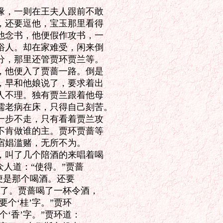
，一则在王夫人跟前不敢

还要逗他，宝玉那里看得

念书，他便假作攻书，一

人。却在家难受，闲来倒

，那里还管贾环贾兰等。

他便入了贾蔷一路。倒是

早和他娘说了，要求着出

不理。独有贾兰跟着他母

老病在床，只得自己刻苦。

步不走，只有看着贾兰攻

肯做谁的主。贾环贾蔷等

娼滥赌，无所不为。

叫了几个陪酒的来唱着喝

人道：“使得。”贾蔷

便是那个喝酒。还要

了。贾蔷喝了一杯令酒，

个‘桂’字。”贾环

‘香’字。”贾环道：
