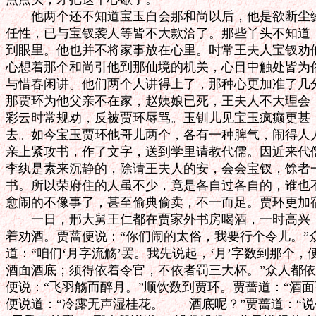
　　他两个还不知道宝玉自会那和尚以后，他是欲断尘缘
任性，已与宝钗袭人等皆不大款洽了。那些丫头不知道，
到眼里。他也并不将家事放在心里。时常王夫人宝钗劝他
心想着那个和尚引他到那仙境的机关，心目中触处皆为俗
与惜春闲讲。他们两个人讲得上了，那种心更加准了几分
那贾环为他父亲不在家，赵姨娘已死，王夫人不大理会，
彩云时常规劝，反被贾环辱骂。玉钏儿见宝玉疯癫更甚，
去。如今宝玉贾环他哥儿两个，各有一种脾气，闹得人人
亲上紧攻书，作了文字，送到学里请教代儒。因近来代儒
李纨是素来沉静的，除请王夫人的安，会会宝钗，馀者一
书。所以荣府住的人虽不少，竟是各自过各自的，谁也不
愈闹的不像事了，甚至偷典偷卖，不一而足。贾环更加宿
　　一日，邢大舅王仁都在贾家外书房喝酒，一时高兴，
着劝酒。贾蔷便说：“你们闹的太俗，我要行个令儿。”众
道：“咱们‘月字流觞’罢。我先说起，‘月’字数到那个，
酒面酒底；须得依着令官，不依者罚三大杯。”众人都依
便说：“飞羽觞而醉月。”顺饮数到贾环。贾蔷道：“酒面要
便说道：“冷露无声湿桂花。——酒底呢？”贾蔷道：“说个