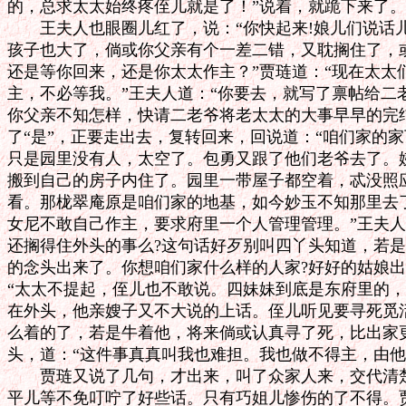
的，总求太太始终疼侄儿就是了！”说着，就跪下来了。

　　王夫人也眼圈儿红了，说：“你快起来!娘儿们说话儿
孩子也大了，倘或你父亲有个一差二错，又耽搁住了，或
还是等你回来，还是你太太作主？”贾琏道：“现在太太
主，不必等我。”王夫人道：“你要去，就写了禀帖给二
你父亲不知怎样，快请二老爷将老太太的大事早早的完结
了“是”，正要走出去，复转回来，回说道：“咱们家的家
只是园里没有人，太空了。包勇又跟了他们老爷去了。姨
搬到自己的房子内住了。园里一带屋子都空着，忒没照应
看。那栊翠庵原是咱们家的地基，如今妙玉不知那里去了
女尼不敢自己作主，要求府里一个人管理管理。”王夫人
还搁得住外头的事么?这句话好歹别叫四丫头知道，若是
的念头出来了。你想咱们家什么样的人家?好好的姑娘出
“太太不提起，侄儿也不敢说。四妹妹到底是东府里的，
在外头，他亲嫂子又不大说的上话。侄儿听见要寻死觅活
么着的了，若是牛着他，将来倘或认真寻了死，比出家更
头，道：“这件事真真叫我也难担。我也做不得主，由他大
　　贾琏又说了几句，才出来，叫了众家人来，交代清楚
平儿等不免叮咛了好些话。只有巧姐儿惨伤的了不得。贾