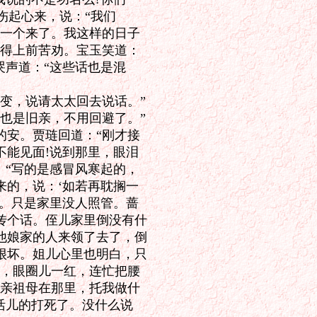
伤起心来，说：“我们

一个来了。我这样的日子

得上前苦劝。宝玉笑道：

声道：“这些话也是混

变，说请太太回去说话。”

也是旧亲，不用回避了。”

安。贾琏回道：“刚才接

能见面!说到那里，眼泪

“写的是感冒风寒起的，

的，说：‘如若再耽搁一

。只是家里没人照管。蔷

个话。侄儿家里倒没有什

娘家的人来领了去了，倒

坏。姐儿心里也明白，只

，眼圈儿一红，连忙把腰

亲祖母在那里，托我做什

活儿的打死了。没什么说
