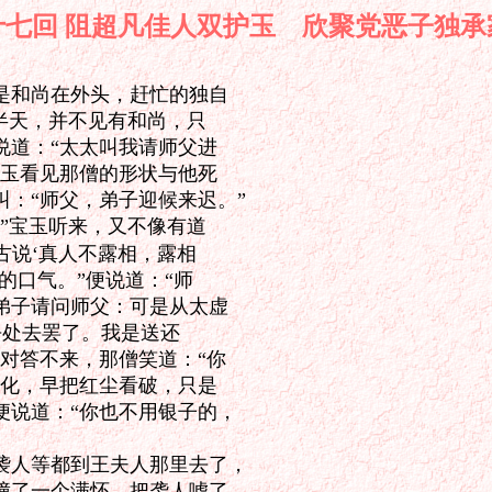
十七回 阻超凡佳人双护玉 欣聚党恶
和尚在外头，赶忙的独自

半天，并不见有和尚，只

道：“太太叫我请师父进

玉看见那僧的形状与他死

：“师父，弟子迎候来迟。”

”宝玉听来，又不像有道

说‘真人不露相，露相

口气。”便说道：“师

子请问师父：可是从太虚

去处去罢了。我是送还

对答不来，那僧笑道：“你

化，早把红尘看破，只是

说道：“你也不用银子的，

人等都到王夫人那里去了，

了一个满怀，把袭人唬了
