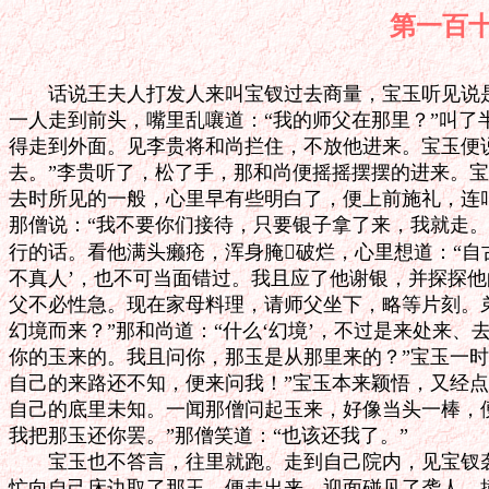
第一百
　　话说王夫人打发人来叫宝钗过去商量，宝玉听见说是
一人走到前头，嘴里乱嚷道：“我的师父在那里？”叫了
得走到外面。见李贵将和尚拦住，不放他进来。宝玉便说
去。”李贵听了，松了手，那和尚便摇摇摆摆的进来。宝
去时所见的一般，心里早有些明白了，便上前施礼，连叫
那僧说：“我不要你们接待，只要银子拿了来，我就走。
行的话。看他满头癞疮，浑身腌破烂，心里想道：“自古
不真人’，也不可当面错过。我且应了他谢银，并探探他的
父不必性急。现在家母料理，请师父坐下，略等片刻。弟
幻境而来？”那和尚道：“什么‘幻境’，不过是来处来、
你的玉来的。我且问你，那玉是从那里来的？”宝玉一时
自己的来路还不知，便来问我！”宝玉本来颖悟，又经点
自己的底里未知。一闻那僧问起玉来，好像当头一棒，便
我把那玉还你罢。”那僧笑道：“也该还我了。”

　　宝玉也不答言，往里就跑。走到自己院内，见宝钗袭
忙向自己床边取了那玉，便走出来。迎面碰见了袭人，撞