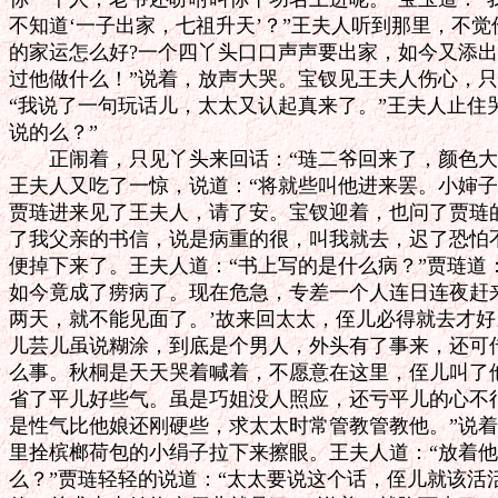
不知道‘一子出家，七祖升天’？”王夫人听到那里，不觉
的家运怎么好?一个四丫头口口声声要出家，如今又添出
过他做什么！”说着，放声大哭。宝钗见王夫人伤心，只
“我说了一句玩话儿，太太又认起真来了。”王夫人止住哭
说的么？”

　　正闹着，只见丫头来回话：“琏二爷回来了，颜色大
王夫人又吃了一惊，说道：“将就些叫他进来罢。小婶子
贾琏进来见了王夫人，请了安。宝钗迎着，也问了贾琏的
了我父亲的书信，说是病重的很，叫我就去，迟了恐怕不
便掉下来了。王夫人道：“书上写的是什么病？”贾琏道：
如今竟成了痨病了。现在危急，专差一个人连日连夜赶来
两天，就不能见面了。’故来回太太，侄儿必得就去才好
儿芸儿虽说糊涂，到底是个男人，外头有了事来，还可传
么事。秋桐是天天哭着喊着，不愿意在这里，侄儿叫了他
省了平儿好些气。虽是巧姐没人照应，还亏平儿的心不很
是性气比他娘还刚硬些，求太太时常管教管教他。”说着
里拴槟榔荷包的小绢子拉下来擦眼。王夫人道：“放着他
么？”贾琏轻轻的说道：“太太要说这个话，侄儿就该活