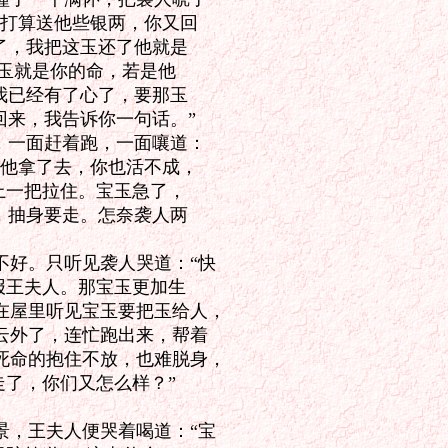
打算送他些银两，你又回

了，我把这玉还了他就是

玉就是你的命，若是他

我已经有了心了，要那玉

来，我告诉你一句话。”

，一面赶着跑，一面嚷道：

他拿了去，你也活不成，

一把拉住。宝玉急了，

，抽身要走。怎奈袭人两

好。只听见袭人哭道：“快

王夫人。那宝玉更加生

屋里听见宝玉要把玉给人，

外了，连忙跑出来，帮着

命的抱住不放，也难脱身，

了，你们又怎么样？”

，王夫人便哭着喝道：“宝
