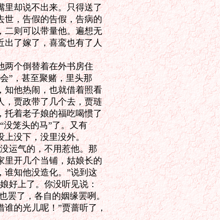
里却说不出来。只得送了

世，告假的告假，告病的

二则可以带量他。遍想无

出了嫁了，喜鸾也有了人

两个倒替着在外书房住

会”，甚至聚赌，里头那

知他热闹，也就借着照看

，贾政带了几个去，贾琏

托着老子娘的福吃喝惯了

没笼头的马”了。又有

上没下，没里没外。

没运气的，不用惹他。那

里开几个当铺，姑娘长的

谁知他没造化。”说到这

娘好上了。你没听见说：

也罢了，各自的姻缘罢咧。

谁的光儿呢！”贾蔷听了，
