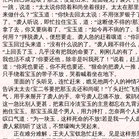
一跳，说道：“太太说你陪着和尚坐着很好。太太在那里
来做什么？”宝玉道：“你快去回太太说：不用张罗银子
了。”袭人听说，即忙拉住宝玉，道：“这断使不得的!那
拿了去，你又要病着了。”宝玉道：“如今再不病的了。
何用？”摔脱袭人，便想要走。袭人急的赶着嚷道：“你回
宝玉回过头来道：“没有什么说的了。”袭人顾不得什么
“上回丢了玉，几乎没有把我的命要了。刚刚儿的有了，
我也活不成了!你要还他，除非是叫我死了！”说着，赶上
道：“你死也要还，你不死也要还。”狠命的把袭人一推
只手绕着宝玉的带子不放，哭着喊着坐在地下。

　　里面的丫头听见，连忙赶来，瞧见他两个人的神情不
告诉太太去!宝二爷要把那玉去还和尚呢！”丫头赶忙飞报
气，用手来掰开了袭人的手。幸亏袭人忍痛不放。紫鹃在
这一急比别人更甚，把素日冷淡宝玉的主意都忘在九霄云
抱住宝玉。那宝玉虽是个男人，用力摔打，怎奈两个人死
叹口气道：“为一块玉，这样死命的不放!若是我一个人走
袭人紫鹃听了这话，不禁嚎啕大哭起来。

　　正在难分难解，王夫人宝钗急忙赶来。见是这样形景