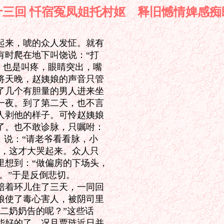
十三回 忏宿冤凤姐托村妪 释旧憾情
来，唬的众人发怔。就有

时爬在地下叫饶说：“打

，也是叫疼，眼睛突出，嘴

天晚，赵姨娘的声音只管

几个有胆量的男人进来坐

夜。到了第二天，也不言

剥他的样子。可怜赵姨娘

。也不敢诊脉，只嘱咐：

说：“请老爷看看脉，小

，这才大哭起来。众人只

想到：“做偏房的下场头，

”于是反倒悲切。

着环儿住了三天，一同回

使了毒心害人，被阴司里

二奶奶告的呢？”这些话

好的了。况且贾琏近日并
