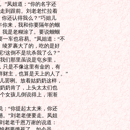
”凤姐道：“你的名字还

走到跟前。刘老老忙拉着

你还认得我么？”巧姐儿

年你来，我和你要隔年的蝈

，我是老糊涂了。要说蝈蝈

一车也容易。”凤姐道：“不

，绫罗裹大了的，吃的是好

?这倒不是坑杀我了么？”

我们那里虽说是屯乡里，

只是不像这里有金的，有

财主，也算是天上的人了。”

儿罢咧。放着姑奶奶这样，

奶奶肯了，上头太太们也

个女孩儿倒说得上，渐渐

：“你提起太太来，你还

。”刘老老便要走。凤姐

刘老老千恩万谢的说道：

娘都要饿死了。如今虽
