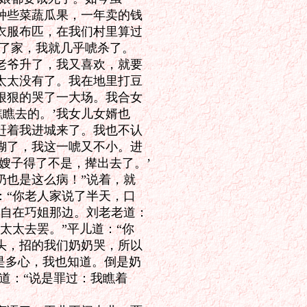
些菜蔬瓜果，一年卖的钱

服布匹，在我们村里算过

了家，我就几乎唬杀了。

爷升了，我又喜欢，就要

太没有了。我在地里打豆

狠的哭了一大场。我合女

瞧去的。’我女儿女婿也

着我进城来了。我也不认

了，我这一唬又不小。进

子得了不是，撵出去了。’

也是这么病！”说着，就

“你老人家说了半天，口

自在巧姐那边。刘老老道：

太去罢。”平儿道：“你

，招的我们奶奶哭，所以

是多心，我也知道。倒是奶

道：“说是罪过：我瞧着
