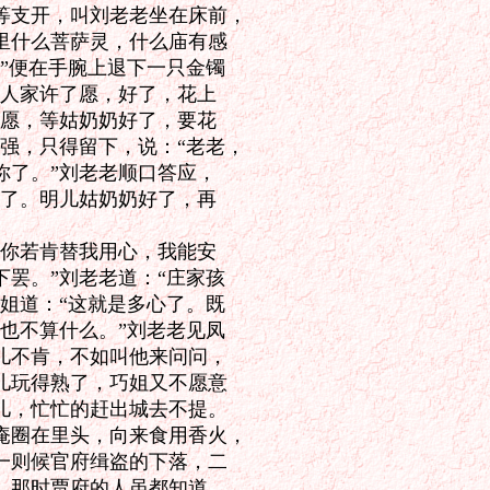
支开，叫刘老老坐在床前，

什么菩萨灵，什么庙有感

”便在手腕上退下一只金镯

人家许了愿，好了，花上

愿，等姑奶奶好了，要花

强，只得留下，说：“老老，

了。”刘老老顺口答应，

了。明儿姑奶奶好了，再

你若肯替我用心，我能安

罢。”刘老老道：“庄家孩

姐道：“这就是多心了。既

也不算什么。”刘老老见凤

不肯，不如叫他来问问，

玩得熟了，巧姐又不愿意

，忙忙的赶出城去不提。

圈在里头，向来食用香火，

则候官府缉盗的下落，二

那时贾府的人虽都知道，
