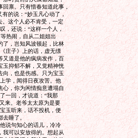
回禀。只有惜春知道此事，

有的说：“妙玉凡心动了，

去。这个人必不肯受，一定

叹，还说：“这样一个人，

何等热闹，自从二姐姐出

了，岂知风波顿起，比林

《庄子》上的话，虚无缥

又道是他的疯病发作，百

玉抑郁不解，又觉精神恍

向，也是伤感。只为宝玉

上学，闻得日夜攻苦。他

心，你为闲情痴意遭塌自

了一回，才说道：“我那

又来。老爷太太原为是要

宝玉听来，话不投机，便

去睡了。

他说句知心的话儿，冷冷

我可以安放得的。想起从
