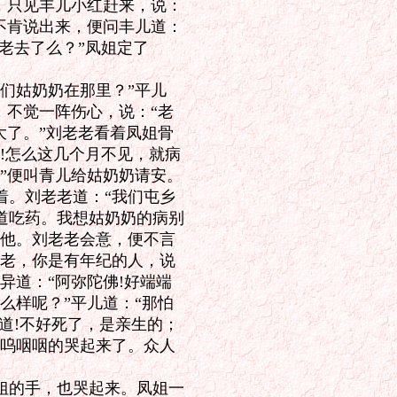
，只见丰儿小红赶来，说：

不肯说出来，便问丰儿道：

老去了么？”凤姐定了

们姑奶奶在那里？”平儿

不觉一阵伤心，说：“老

了。”刘老老看着凤姐骨

!怎么这几个月不见，就病

”便叫青儿给姑奶奶请安。

。刘老老道：“我们屯乡

吃药。我想姑奶奶的病别

他。刘老老会意，便不言

老，你是有年纪的人，说

道：“阿弥陀佛!好端端

样呢？”平儿道：“那怕

道!不好死了，是亲生的；

呜咽咽的哭起来了。众人

的手，也哭起来。凤姐一
