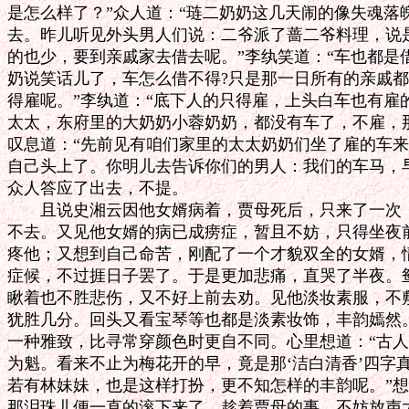
是怎么样了？”众人道：“琏二奶奶这几天闹的像失魂落
去。昨儿听见外头男人们说：二爷派了蔷二爷料理，说是
的也少，要到亲戚家去借去呢。”李纨笑道：“车也都是借
奶说笑话儿了，车怎么借不得?只是那一日所有的亲戚都
得雇呢。”李纨道：“底下人的只得雇，上头白车也有雇的
太太，东府里的大奶奶小蓉奶奶，都没有车了，不雇，那
叹息道：“先前见有咱们家里的太太奶奶们坐了雇的车来
自己头上了。你明儿去告诉你们的男人：我们的车马，早
众人答应了出去，不提。

　　且说史湘云因他女婿病着，贾母死后，只来了一次，
不去。又见他女婿的病已成痨症，暂且不妨，只得坐夜前
疼他；又想到自己命苦，刚配了一个才貌双全的女婿，情
症候，不过捱日子罢了。于是更加悲痛，直哭了半夜。鸳
瞅着也不胜悲伤，又不好上前去劝。见他淡妆素服，不敷
犹胜几分。回头又看宝琴等也都是淡素妆饰，丰韵嫣然。
一种雅致，比寻常穿颜色时更自不同。心里想道：“古人
为魁。看来不止为梅花开的早，竟是那‘洁白清香’四字真
若有林妹妹，也是这样打扮，更不知怎样的丰韵呢。”想
那泪珠儿便一直的滚下来了，趁着贾母的事，不妨放声大