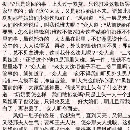
拗吗?只是这回的事，上头过于累赘。只说打发这顿饭罢
家里吃的；请了这位太太，又是那位奶奶不来。诸如此类
劝劝那些姑娘们少挑饬就好了。”凤姐道：“头一层是老
太们的也难说话，叫我说谁去呢？”众人道：“从前奶奶
要骂，怎么那样锋利?谁敢不依?如今这些姑娘们都压不住
里的事，虽说托办的，太太虽在那里，不好意思说什么。
公中的，人人说得话。再者，外头的银钱也叫不灵：即如
了，总不见拿进来，这叫我什么法儿呢？”众人道：“二爷
凤姐道：“还提这个!他也是那里为难。第一件，银钱不
那里凑手？”众人道：“老太太这项银子不在二爷手里吗？
管事的，就知道了。”众人道：“怨不得我们听见外头男人
咱们一点摸不着，净当苦差。’叫人怎么能齐心呢？”凤姐
面前的事，大家留些神罢。倘或闹的上头有了什么说的，
道：“奶奶要怎么样，我们敢抱怨吗?只是上头一人一个主
凤姐听了也没法，只得央及道：“好大娘们，明儿且帮我
白了，再说罢了。”众人听命而去。

　　凤姐一肚子的委屈，愈想愈气，直到天亮，又得上去
又恐邢夫人生气；要和王夫人说，怎奈邢夫人挑唆。这些
凤姐的威风，更加作践起他来。幸得平儿替凤姐排解，说