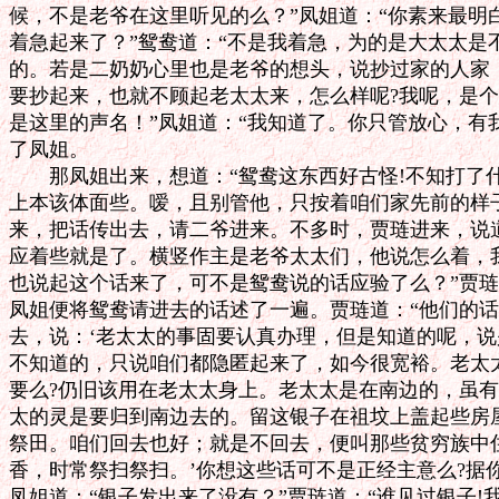
候，不是老爷在这里听见的么？”凤姐道：“你素来最明
着急起来了？”鸳鸯道：“不是我着急，为的是大太太是
的。若是二奶奶心里也是老爷的想头，说抄过家的人家，
要抄起来，也就不顾起老太太来，怎么样呢?我呢，是个
是这里的声名！”凤姐道：“我知道了。你只管放心，有我
了凤姐。

　　那凤姐出来，想道：“鸳鸯这东西好古怪!不知打了
上本该体面些。嗳，且别管他，只按着咱们家先前的样子
来，把话传出去，请二爷进来。不多时，贾琏进来，说道
应着些就是了。横竖作主是老爷太太们，他说怎么着，我
也说起这个话来了，可不是鸳鸯说的话应验了么？”贾琏道
凤姐便将鸳鸯请进去的话述了一遍。贾琏道：“他们的话算
去，说：‘老太太的事固要认真办理，但是知道的呢，说
不知道的，只说咱们都隐匿起来了，如今很宽裕。老太太
要么?仍旧该用在老太太身上。老太太是在南边的，虽有
太的灵是要归到南边去的。留这银子在祖坟上盖起些房屋
祭田。咱们回去也好；就是不回去，便叫那些贫穷族中住
香，时常祭扫祭扫。’你想这些话可不是正经主意么?据你
凤姐道：“银子发出来了没有？”贾琏道：“谁见过银子!