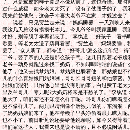
了。只是鸳鸯的样子竟是不像从前了，这也奇怪。那时候
过什么威福；如今老太太死了，没有了仗腰子的了，我看
我先前替他愁，这会子幸喜大老爷不在家，才躲过去了；
　　说着，只见贾兰走来说：“妈妈睡罢。一天到晚人来
我这几天总没有摸摸书本儿。今儿爷爷叫我家里睡，我喜
才好，别等脱了孝再都忘了。”李纨道：“好孩子，看书
歇罢，等老太太送了殡再看罢。”贾兰道：“妈妈要睡，
罢了。”众人听了，都夸道：“好哥儿!怎么这点年纪，得
二爷，娶了亲的人还是那么孩子气。这几日跟着老爷跪着
老爷一动身就跑过来找二奶奶，不知唧唧咕咕的说些什么
他了，他又去找琴姑娘。琴姑娘也躲着他，邢姑娘也不很
儿的什么喜姑娘四姑娘咧，哥哥长哥哥短的和他亲密。我
姑娘们混混，只怕他心里也没有别的事，白过费了老太太
里及兰哥儿一零儿呢?大奶奶将来是不愁的了。”李纨道：
他大了，咱们家还不知怎么样了呢。环哥儿你们瞧着怎么
更不像样儿了。两只眼睛倒像个活猴儿似的，东溜溜，西
了奶奶姑娘们来了，他在孝幔子里头净偷着眼儿瞧人呢。
也不小了。前日听见说还要给他说亲呢，如今又得等着了
咱们家这些人，我看来也是说不清的，且不必说闲话儿。