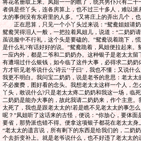
将花名册取上来。凤姐一一的瞧了，统共男仆只有二十一
者俱是些丫头，连各房算上，也不过三十多人，难以派差
太的事倒没有东府里的人多。”又将庄上的弄出几个，也
　　正在思算，只见一个小丫头过来说：“鸳鸯姐姐请奶
鸳鸯哭得泪人一般，一把拉着凤姐儿，说道：“二奶奶请
虽说服中不行礼，这个头是要磕的。”鸳鸯说着跪下，慌
是什么礼?有话好好的说。”鸳鸯跪着，凤姐便拉起来。鸳
一应内外，都是二爷和二奶奶办。这种银子是老太太留下
有遭塌过什么银钱，如今临了这件大事，必得求二奶奶体
方才听见老爷说什么‘诗云’‘子曰’，我也不懂；又说什么‘
我更不明白。我问宝二奶奶，说是老爷的意思：老太太的
不必糜费，图好看的念头。我想老太太这样一个人，怎么
丫头，敢说什么?只是老太太疼二奶奶和我这一场，临死
二奶奶是能办大事的，故此我请二奶奶来，作个主意。我
太死了，我也是跟老太太的!若是瞧不见老太太的事怎么
呢？”凤姐听了这话来的古怪，便说：“你放心，要体面
要省，那势派也错不得。便拿这项银子都花在老太太身上
“老太太的遗言说，所有剩下的东西是给我们的，二奶奶
个去折变补上。就是老爷说什么，也不好违了老太太的遗