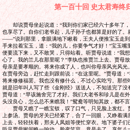
第一百十回 史太君
　　却说贾母坐起说道：“我到你们家已经六十多年了，
也享尽了。自你们老爷起，儿子孙子也都算是好的了。就
——”说到那里，拿眼满地下瞅着，王夫人便推宝玉走到
手来拉着宝玉，道：“我的儿，你要争气才好！”宝玉嘴
便要流下来，又不敢哭，只得站着。听贾母说道：“我想
心了。我的兰儿在那里呢？”李纨也推贾兰上去。贾母放
母亲是要孝顺的。将来你成了人，也叫你母亲风光风光。
在贾母旁边，赶忙走到跟前说：“在这里呢。”贾母道：“
将来修修福罢。我也没有修什么，不过心实吃亏。那些吃
就是旧年叫人写了些《金刚经》送送人，不知送完了没有？
贾母道：“早该施舍完了才好。我们大老爷和珍儿是在外
头没良心，怎么总不来瞧我！”鸳鸯等明知其故，都不言
　　贾母又瞧了一瞧宝钗，叹了口气，只见脸上发红。贾
上参汤。贾母的牙关已经紧了，合了一回眼，又睁着满屋
上去，轻轻扶着，邢夫人凤姐等便忙穿衣。地下婆子们已
听见贾母喉间略一响动，脸变笑容，竟是去了。享年八十