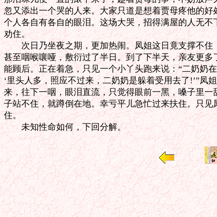
忽又添出一个哭的人来。大家只道是想着贾母疼他的好处
个人各自有各自的眼泪。这场大哭，招得满屋的人无不下
劝住。

　　次日乃坐夜之期，更加热闹。凤姐这日竟支撑不住，
甚至咽喉嚷哑，敷衍过了半日。到了下半天，亲友更多了
能顾后。正在着急，只见一个小丫头跑来说：“二奶奶在
‘里头人多，照应不过来，二奶奶是躲着受用去了!’”凤
来，往下一咽，眼泪直流，只觉得眼前一黑，嗓子里一甜
子站不住，就蹲倒在地。幸亏平儿急忙过来扶住。只见凤
住。
