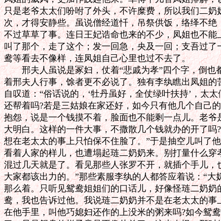
只是老爷太太们吩咐了外头，不许糜费，所以我们二奶奶
次，才得安静些。虽说僧经道忏，吊祭供饭，络绎不绝，
不过草草了事。连日王妃诰命也来的不少，凤姐也不能上
叫了那个，走了这个；发一回急，央及一回；支吾过了一
鸯等看去不像样，连凤姐自己心里也过不去了。

　　邢夫人虽说是冢妇，仗着“悲戚为孝”四个字，倒也
着邢夫人行事，馀者更不必说了。独有李纨瞧出凤姐的苦
自叹道：“俗话说的，‘牡丹虽好，全仗绿叶扶持’，太太
还帮着吗?若是三姑娘在家还好，如今只有他几个自己的
抱怨，说是一个钱摸不着，脸面也不能剩一点儿。老爷是
大明白。这样的一件大事，不撒散几个钱就办的开了吗?
想在老太太的事上只怕保不住脸了。”于是抽空儿叫了他
看着人家的样儿，也遭塌起琏二奶奶来。别打量什么穿孝
混过几天就是了。看见那些人张罗不开，就插个手儿，也
大家都该出力的。”那些素服李纨的人都答应着说：“大
那么着。只听见鸳鸯姐姐们的口话儿，好像怪琏二奶奶的
鸯，我也告诉过他。我说琏二奶奶并不是在老太太的事上
在他手里，叫他巧媳妇还作的上没米的粥来吗?如今鸳鸯