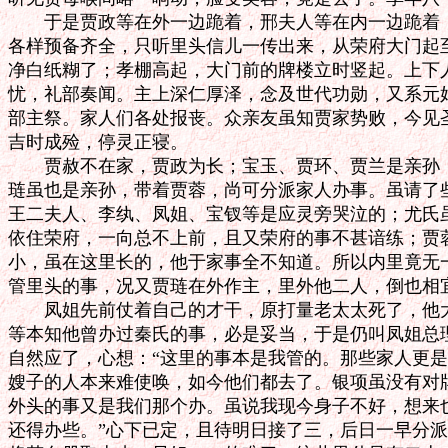
　　于是贾政等在外一边跪着，邢夫人等在内一边跪着，
各样预备齐全，只听里头信儿一传出来，从荣府大门起至
净白纸糊了；孝棚高起，大门前的牌楼立时竖起。上下人
忧，礼部奏闻。主上深仁厚泽，念及世代功勋，又系元妃
部主祭。家人们各处报丧。众亲友虽知贾家势败，今见圣
吉时成殓，停灵正寝。

　　贾赦不在家，贾政为长；宝玉、贾环、贾兰是亲孙，
琏虽也是亲孙，带着贾蓉，尚可分派家人办事。虽请了些
王二夫人、李纨、凤姐、宝钗等是应灵旁哭泣的；尤氏虽
依住荣府，一向总不上前，且又荣府的事不甚谙练；贾蓉
小，虽在这里长的，他于家事全不知道。所以内里竟无一
管里头的事，况又贾琏在外作主，里外他二人，倒也相宜
　　凤姐先前仗着自己的才干，原打量老太太死了，他大
等本知他曾办过秦氏的事，必是妥当，于是仍叫凤姐总理
自然应了，心想：“这里的事本是我管的。那些家人更是
嫂子的人本来难使唤，如今他们都去了。银项虽没有对牌
外头的事又是我们那个办。虽说我现今身子不好，想来也
还得办些。”心下已定，且待明日接了三，后日一早分派