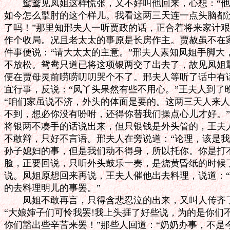
　　鸳鸯见凤姐这样慌张，又不好叫他回来，心想：“他
如今怎么掣肘的这个样儿。我看这两三天连一点头脑都没
了吗！”那里知邢夫人一听贾政的话，正合着将来家计艰
作个收局。况且老太太的事原是长房作主。贾赦虽不在家
件事便说：“请大太太的主意。”邢夫人素知凤姐手脚大
不放松。鸳鸯只道已将这项银两交了出去了，故见凤姐掣
便在贾母灵前唠唠叨叨哭个不了。邢夫人等听了话中有话
宜行事，反说：“凤丫头果然有些不用心。”王夫人到了
“咱们家虽说不济，外头的体面是要的。这两三天人来人
不到，想必你没有吩咐，还得你替我们操点心儿才好。”
将银两不凑手的话说出来，但只银钱是外头管的，王夫人
不敢辩，只好不言语。邢夫人在旁说道：“论理，该是我
孙子媳妇的事，但是我们动不得身，所以托你。你是打不
脸，正要回说，只听外头鼓乐一奏，是烧黄昏纸的时候了
说。凤姐原想回来再说，王夫人催他出去料理，说道：“
的去料理明儿的事罢。”

　　凤姐不敢再言，只得含悲忍泣的出来，又叫人传齐了
“大娘婶子们可怜我罢!我上头捱了好些说，为的是你们不
你们豁出些辛苦来罢！”那些人回道：“奶奶办事，不是