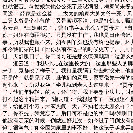
也就很苦。琴姑娘为他公公死了还没满服，梅家尚未娶去
同运’：薛家是这么着；二太太的娘家大舅太爷一死，凤
二舅太爷是个小气的，又是官项不清，也是打饥荒；甄家
湘云道：“三姐姐去了，曾有书字回来么？”贾母道：“自
你三姐姐在海疆很好。只是没有书信，我也是日夜惦记。
事，所以我也顾不来。如今四丫头也没有给他提亲。环儿
如今我们家的日子比你从前在这里的时候更苦了。只可怜
过一天舒服日子。你二哥哥还是那么疯疯颠颠，这怎么好
　　湘云道：“我从小儿在这里长大的，这里那些人的脾
来了，竟都改了样子了。我打量我隔了好些时没来，他们
不是的。就是见了我，瞧他们的意思，原要像先一样的热
起心来了，所以我坐了坐儿就到老太太这里来了。”贾母
了，他们年轻轻儿的人，还了得。我正要想个法儿，叫他
打不起这个精神来。”湘云道：“我想起来了：宝姐姐不是
天，给他拜个寿，大家热闹一天。不知老太太怎么样？”
了。你不提，我竟忘了。后日可不是他的生日吗!我明日
他没有定亲的时候，倒做过好几次，如今过了门倒没有做
俐，很淘气；如今因为家里的事不好，把这孩子越发弄的