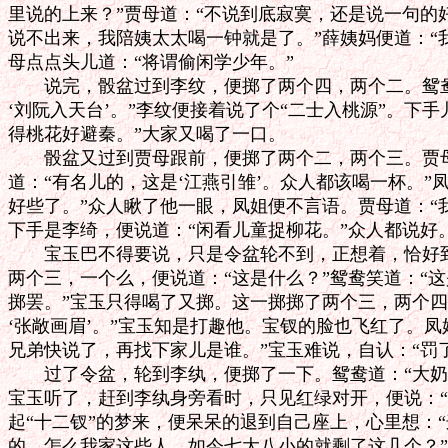
里说的上来？”贾母道：“不说到底寂寞，还是说一句的
说不出来，我陪姨太太喝一钟就是了。”薛姨妈便道：“我说
母点点头儿道：“将谓偷闲学少年。”

　　说完，骰盆过到李纹，便掷了两个四，两个二。鸳鸯
‘刘阮入天台’。”李纹便接着说了个“二士入桃源”。下手
得桃花好避秦。”大家又喝了一口。

　　骰盆又过到贾母跟前，便掷了两个二，两个三。贾母
道：“有名儿的，这是‘江燕引雏’。众人都该喝一杯。”凤
好些了。”众人瞅了他一眼，凤姐便不言语。贾母道：“我说
下手是李绮，便说道：“闲看儿童捉柳花。”众人都说好。
　　宝玉巴不得要说，只是令盆轮不到，正想着，恰好到
两个三，一个么，便说道：“这是什么？”鸳鸯笑道：“这是
掷罢。”宝玉只得喝了又掷。这一掷掷了两个三，两个四
‘张敞画眉’。”宝玉知是打趣他。宝钗的脸也飞红了。凤
兄弟快说了，再找下家儿是谁。”宝玉难说，自认：“罚了
　　过了令盆，轮到李纨，便掷了一下。鸳鸯道：“大奶奶
宝玉听了，赶到李纨身旁看时，只见红绿对开，便说：“
起“十二钗”的梦来，便呆呆的退到自己座上，心里想：“这
的，怎么我家这些人，如今七大八小的就剩了这几个？”