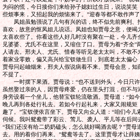
为闷的慌，今日接你们来给孙子媳妇过生日，说说笑笑，
些烦事来，又招起我的烦恼来了。”迎春等都不敢作声了
　　凤姐虽勉强说了几句有兴的话，终不似先前爽利、招
喜欢，故意的怄凤姐儿说话。凤姐也知贾母之意，便竭力
太喜欢些了。你看这些人好几时没有聚在一处，今儿齐全
见婆婆、尤氏不在这里，又缩住了口。贾母为着“齐全”
人请去。邢夫人、尤氏、惜春等听见老太太叫，不敢不来
着家业零败，偏又高兴给宝钗做生日，到底老太太偏心，
贾母问起岫烟来，邢夫人假说病着不来。贾母会意，知薛
不提了。

　　一时摆下果酒。贾母说：“也不送到外头，今日只许
虽然娶过亲的人，因贾母疼爱，仍在里头打混，但不与湘
身旁设着一个坐儿，他替宝钗轮流敬酒。贾母道：“如今
晚儿再到各处行礼去。若如今行起礼来，大家又闹规矩，
趣了。”宝钗便依言坐下。贾母又向众人道：“咱们今儿
伺候。我叫鸳鸯带了彩云、莺儿、袭人、平儿等在后间去
“我们还没有给二奶奶磕头，怎么就好喝酒去呢？”贾母道
去。用的着你们再来。”鸳鸯等去了。这里贾母才让薛姨