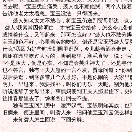
回去呢。”宝玉犹自痛哭，袭人也不顾他哭，两个人拉着
告诉他老太太着急。宝玉没法，只得回来。

　　袭人知老太太不放心，将宝玉仍送到贾母那边，众人
“袭人!我素常因你明白，才把宝玉交给你，怎么今儿带他
或撞着什么，又闹起来，那可怎么好？”袭人也不敢分辨
宝玉颜色不好，心里着实的吃惊。倒还是宝玉恐袭人受委
什么?我因为好些时没到园里逛逛，今儿趁着酒兴走走，
凤姐在园里吃过大亏的，听到那里，寒毛直竖，说：“宝
“不是胆大，倒是心实。不知是会芙蓉神去了，还是寻什
也不答言。独有王夫人急的一言不发。贾母问道：“你到
以后要逛，到底多带几个人才好。不是你闹的，大家早散
明儿一早过来，我要找补，叫你们再乐一天呢。别为他又
听说遂辞了贾母出来。薛姨妈便到王夫人那里住下，史湘
往惜春那里去了。馀者各自回去不提。

　　独有宝玉回到房中，嗳声叹气。宝钗明知其故，也不
旧病来，便进里间，叫袭人来，细问他宝玉到园怎么样的