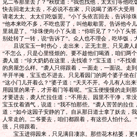
见二爷那里去了？”秋纹道：“我也找他，太太们等他吃饭
快去回老太太去，不必说不在家，只说喝了酒不大受用，
请老太太、太太们吃饭罢。”小丫头依言回去，告诉珍珠
“他本来吃不多，不吃也罢了，叫他歇歇罢。告诉他今儿
里就是了。”珍珠便向小丫头道：“你听见了？”小丫头答
别处转了一转，说“告诉了”。众人也不理会，吃毕饭，
　　且说宝玉一时伤心，走出来，正无主意。只见袭人赶
“不怎么，只是心里怪烦的。要不趁他们喝酒，咱们两个
袭人道：“珍大奶奶在这里，去找谁？”宝玉道：“不找谁
的房屋怎么样。”袭人只得跟着，一面走，一面说。走到
半开半掩，宝玉也不进去。只见看园门的两个婆子坐在门
“这小门儿开着么？”婆子道：“天天不开。今儿有人出来
用园里的果子，才开着门等着呢。”宝玉便慢慢的走到那
才要进去，袭人忙拉住道：“不用去。园里不干净，常没
宝玉仗着酒气，说道：“我不怕那些。”袭人苦苦的拉住
道：“如今这园子安静的了。自从那日道士拿了妖去，我
人常走的。二爷要去，咱们都跟着，有这些人怕什么。”
强，只得跟着。

　　宝玉进得园来，只见满目凄凉。那些花木枯萎，更有