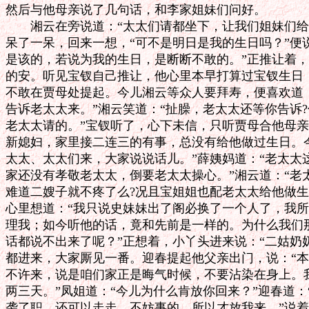
然后与他母亲说了几句话，和李家姐妹们问好。

　　湘云在旁说道：“太太们请都坐下，让我们姐妹们给
呆了一呆，回来一想，“可不是明日是我的生日吗？”便说
是该的，若说为我的生日，是断断不敢的。”正推让着，
的安。听见宝钗自己推让，他心里本早打算过宝钗生日，
不敢在贾母处提起。今儿湘云等众人要拜寿，便喜欢道：
告诉老太太来。”湘云笑道：“扯臊，老太太还等你告诉?
老太太请的。”宝钗听了，心下未信，只听贾母合他母亲
新媳妇，家里接二连三的有事，总没有给他做过生日。今
太太、太太们来，大家说说话儿。”薛姨妈道：“老太太
家还没有孝敬老太太，倒要老太太操心。”湘云道：“老
难道二嫂子就不疼了么?况且宝姐姐也配老太太给他做生
心里想道：“我只说史妹妹出了阁必换了一个人了，我所
理我；如今听他的话，竟和先前是一样的。为什么我们那
话都说不出来了呢？”正想着，小丫头进来说：“二姑奶奶
都进来，大家厮见一番。迎春提起他父亲出门，说：“本
不许来，说是咱们家正是晦气时候，不要沾染在身上。我
两三天。”凤姐道：“今儿为什么肯放你回来？”迎春道：
袭了职，还可以走走，不妨事的，所以才放我来。”说着