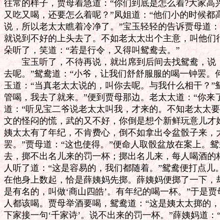
往常的样子，贾母着急道：“你们到底是怎么着?大家高兴
又吃又喝，还要怎么着呢？”凤姐道：“他们小的时候都
说，所以老太太瞧着冷净了。”宝玉轻轻的告诉贾母道：
就说到不好的上头去了。不如老太太出个主意，叫他们行
朵听了，笑道：“若是行令，又得叫鸳鸯去。”

　　宝玉听了，不待再说，就出席到后间去找鸳鸯，说：
去呢。”鸳鸯道：“小爷，让我们舒舒服服的喝一钟罢。何
玉道：“当真老太太说的，叫你去呢。与我什么相干？”鸳
管喝，我去了就来。”便到贾母那边。老太太道：“你来了
道：“听见宝二爷说老太太叫我，才来的。不知老太太要行
文的怪闷的慌，武的又不好，你倒是想个新鲜玩意儿才好
姨太太有了年纪，不肯费心，倒不如拿出令盆骰子来，大
罢。”贾母道：“这也使得。”便命人取骰盆放在案上。鸳
去，掷不出名儿来的罚一杯；掷出名儿来，每人喝酒的杯
人听了道：“这是容易的，我们都随着。”鸳鸯便打点儿
在他身上数起，恰是薛姨妈先掷。薛姨妈便掷了一下，却
是有名的，叫做‘商山四皓’。有年纪的喝一杯。”于是贾
人都该喝。贾母举酒要喝，鸳鸯道：“这是姨太太掷的，
下家接一句‘千家诗’。说不出来的罚一杯。”薛姨妈道：