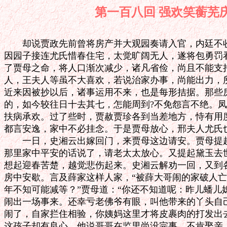
第一百八回 强欢笑
　　却说贾政先前曾将房产并大观园奏请入官，内廷不收
因园子接连尤氏惜春住宅，太觉旷阔无人，遂将包勇罚看
了贾母之命，将人口渐次减少，诸凡省俭，尚且不能支持
人，王夫人等虽不大喜欢，若说治家办事，尚能出力，所
近来因被抄以后，诸事运用不来，也是每形拮据。那些房
的，如今较往日十去其七，怎能周到?不免怨言不绝。凤
扶病承欢。过了些时，贾赦贾珍各到当差地方，恃有用度
都言安逸，家中不必挂念。于是贾母放心，邢夫人尤氏也
　　一日，史湘云出嫁回门，来贾母这边请安。贾母提起
那里家中平安的话说了，请老太太放心。又提起黛玉去世
想起迎春苦楚，越觉悲伤起来。史湘云解劝一回，又到各
房中安歇。言及薛家这样人家，“被薛大哥闹的家破人亡
年不知可能减等？”贾母道：“你还不知道呢：昨儿蟠儿
闹出一场事来。还幸亏老佛爷有眼，叫他带来的丫头自己
闹了，自家拦住相验，你姨妈这里才将皮裹肉的打发出去
这孩子却有良心，他说哥哥在监里尚没完事，不肯娶亲。