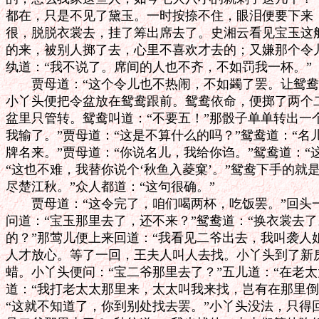
都在，只是不见了黛玉。一时按捺不住，眼泪便要下来，
很，脱脱衣裳去，挂了筹出席去了。史湘云看见宝玉这般
的来，被别人掷了去，心里不喜欢才去的；又嫌那个令儿
纨道：“我不说了。席间的人也不齐，不如罚我一杯。”

　　贾母道：“这个令儿也不热闹，不如蠲了罢。让鸳鸯
小丫头便把令盆放在鸳鸯跟前。鸳鸯依命，便掷了两个二
盆里只管转。鸳鸯叫道：“不要五！”那骰子单单转出一个
我输了。”贾母道：“这是不算什么的吗？”鸳鸯道：“名
牌名来。”贾母道：“你说名儿，我给你诌。”鸳鸯道：“这
“这也不难，我替你说个‘秋鱼入菱窠’。”鸳鸯下手的就是
尽楚江秋。”众人都道：“这句很确。”

　　贾母道：“这令完了，咱们喝两杯，吃饭罢。”回头
问道：“宝玉那里去了，还不来？”鸳鸯道：“换衣裳去了。
的？”那莺儿便上来回道：“我看见二爷出去，我叫袭人姐
人才放心。等了一回，王夫人叫人去找。小丫头到了新房
蜡。小丫头便问：“宝二爷那里去了？”五儿道：“在老太
道：“我打老太太那里来，太太叫我来找，岂有在那里倒
“这就不知道了，你到别处找去罢。”小丫头没法，只得回