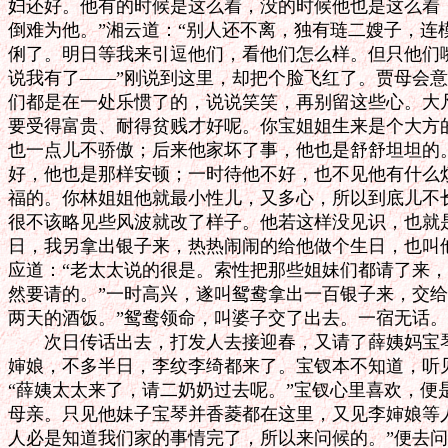
妇还好。他有的时候是这么着，没的时候他也是这么着，
倒难为他。”湘云道：“别人还不离，独有琏二嫂子，连
俐了。明日等我来引逗他们，看他们怎么样。但只他们嘴
说我有了——”刚说到这里，却把个脸飞红了。贾母会意道
们都是在一处乐惯了的，说说笑笑，再别留这些心。大凡
要受得富贵、耐得贫贱才好呢。你宝姐姐生来是个大方的
也一点儿不骄傲；后来他家坏了事，他也是舒舒坦坦的。
好，他也是那样安顿；一时待他不好，也不见他有什么烦
福的。你林姐姐他就最小性儿，又多心，所以到底儿不长
很不该略见些风波就改了样子。他若这样没见识，也就是
日，我另拿出银子来，热热闹闹的给他做个生日，也叫他
应道：“老太太说的很是。索性把那些姐妹们都请了来，大
然要请的。”一时高兴，遂叫鸳鸯拿出一百银子来，交给
两天的酒饭。”鸳鸯领命，叫婆子交了出去。一宿无话。

　　次日传话出去，打发人去接迎春，又请了薛姨妈宝琴
婶娘，不多半日，李纹李绮都来了。宝钗本不知道，听见
“薛姨太太来了，请二奶奶过去呢。”宝钗心里喜欢，便
母亲。只见他妹子宝琴并香菱都在这里，又见李婶娘等人
人必是知道我们家的事情完了，所以来问候的。”便去问