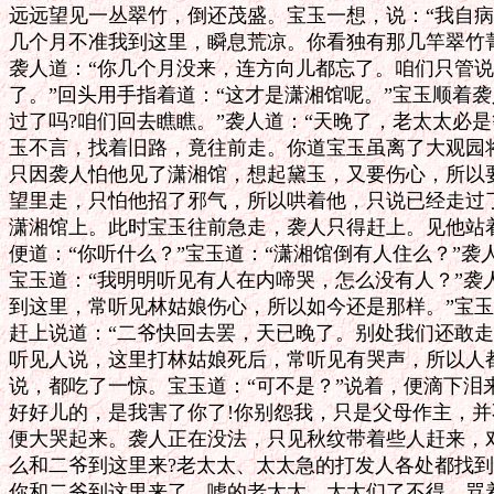
远远望见一丛翠竹，倒还茂盛。宝玉一想，说：“我自病
几个月不准我到这里，瞬息荒凉。你看独有那几竿翠竹菁
袭人道：“你几个月没来，连方向儿都忘了。咱们只管说
了。”回头用手指着道：“这才是潇湘馆呢。”宝玉顺着袭
过了吗?咱们回去瞧瞧。”袭人道：“天晚了，老太太必是
玉不言，找着旧路，竟往前走。你道宝玉虽离了大观园将
只因袭人怕他见了潇湘馆，想起黛玉，又要伤心，所以要
望里走，只怕他招了邪气，所以哄着他，只说已经走过了
潇湘馆上。此时宝玉往前急走，袭人只得赶上。见他站着
便道：“你听什么？”宝玉道：“潇湘馆倒有人住么？”袭人
宝玉道：“我明明听见有人在内啼哭，怎么没有人？”袭人
到这里，常听见林姑娘伤心，所以如今还是那样。”宝玉
赶上说道：“二爷快回去罢，天已晚了。别处我们还敢走
听见人说，这里打林姑娘死后，常听见有哭声，所以人都
说，都吃了一惊。宝玉道：“可不是？”说着，便滴下泪来
好好儿的，是我害了你了!你别怨我，只是父母作主，并
便大哭起来。袭人正在没法，只见秋纹带着些人赶来，对
么和二爷到这里来?老太太、太太急的打发人各处都找到
你和二爷到这里来了，唬的老太太、太太们了不得，骂着