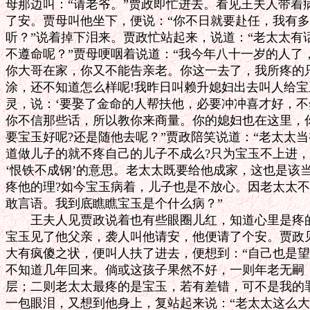
母那边叫：“请老爷。”贾政即忙进去。看见王夫人带着
了安。贾母叫他坐下，便说：“你不日就要赴任，我有多
听？”说着掉下泪来。贾政忙站起来，说道：“老太太有
不遵命呢？”贾母哽咽着说道：“我今年八十一岁的人了
你大哥在家，你又不能告亲老。你这一去了，我所疼的只
涂，还不知道怎么样呢!我昨日叫赖升媳妇出去叫人给宝
灵，说：‘要娶了金命的人帮扶他，必要冲冲喜才好，不然
你不信那些话，所以教你来商量。你的媳妇也在这里，你
要宝玉好呢?还是随他去呢？”贾政陪笑说道：“老太太当
道做儿子的就不疼自己的儿子不成么?只为宝玉不上进，
‘恨铁不成钢’的意思。老太太既要给他成家，这也是该当
疼他的理?如今宝玉病着，儿子也是不放心。因老太太不
敢言语。我到底瞧瞧宝玉是个什么病？”

　　王夫人见贾政说着也有些眼圈儿红，知道心里是疼的
宝玉见了他父亲，袭人叫他请安，他便请了个安。贾政见
大有疯傻之状，便叫人扶了进去，便想到：“自己也是望
不知道几年回来。倘或这孩子果然不好，一则年老无嗣，
层；二则老太太最疼的是宝玉，若有差错，可不是我的罪
一包眼泪，又想到他身上，复站起来说：“老太太这么大