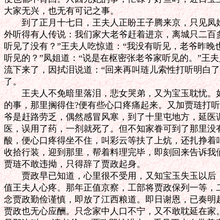
大家无兴，也无有可记之事。

　　到了正月十七日，王夫人正盼王子腾来京，只见凤姐
外听得有人传说：我们家大老爷赶着进京，离城只二百多
听见了没有？”王夫人吃惊道：“我没有听见，老爷昨晚
听见的？”凤姐道：“说是在枢密张老爷家听见的。”王夫
流下来了，因拭泪说道：“回来再叫琏儿索性打听明白了
了。

　　王夫人不免暗里落泪，悲女哭弟，又为宝玉耽忧。如
的事，那里搁得住?便有些心口疼痛起来。又加贾琏打听
爷是赶路劳乏，偶然感冒风寒，到了十里屯地方，延医调
医，误用了药，一剂就死了。但不知家眷可到了那里没有
酸，便心口疼得坐不住，叫彩云等扶了上炕，还扎挣着叫
收拾行装，迎到那里，帮着料理完毕，即刻回来告诉我们
贾琏不敢违拗，只得辞了贾政起身。

　　贾政早已知道，心里很不受用，又知宝玉失玉以后，
值王夫人心疼。那年正值京察，工部将贾政保列一等，二
念贾政勤俭谨慎，即放了江西粮道。即日谢恩，已奏明起
贾政也无心应酬。只念家中人口不宁，又不敢耽延在家。