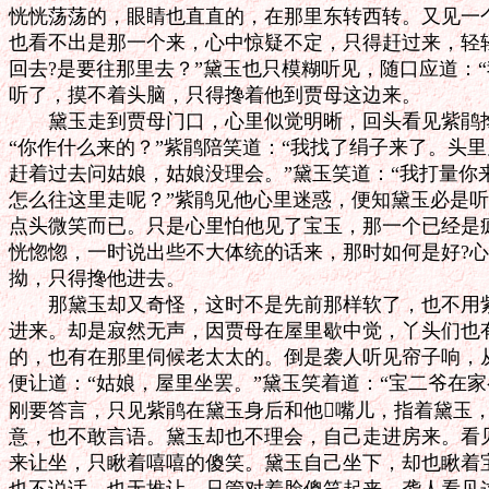
恍恍荡荡的，眼睛也直直的，在那里东转西转。又见一个
也看不出是那一个来，心中惊疑不定，只得赶过来，轻轻
回去?是要往那里去？”黛玉也只模糊听见，随口应道：“
听了，摸不着头脑，只得搀着他到贾母这边来。

　　黛玉走到贾母门口，心里似觉明晰，回头看见紫鹃搀
“你作什么来的？”紫鹃陪笑道：“我找了绢子来了。头里
赶着过去问姑娘，姑娘没理会。”黛玉笑道：“我打量你
怎么往这里走呢？”紫鹃见他心里迷惑，便知黛玉必是听
点头微笑而已。只是心里怕他见了宝玉，那一个已经是疯
恍惚惚，一时说出些不大体统的话来，那时如何是好?心
拗，只得搀他进去。

　　那黛玉却又奇怪，这时不是先前那样软了，也不用紫
进来。却是寂然无声，因贾母在屋里歇中觉，丫头们也有
的，也有在那里伺候老太太的。倒是袭人听见帘子响，从
便让道：“姑娘，屋里坐罢。”黛玉笑着道：“宝二爷在家
刚要答言，只见紫鹃在黛玉身后和他嘴儿，指着黛玉，
意，也不敢言语。黛玉却也不理会，自己走进房来。看见
来让坐，只瞅着嘻嘻的傻笑。黛玉自己坐下，却也瞅着宝