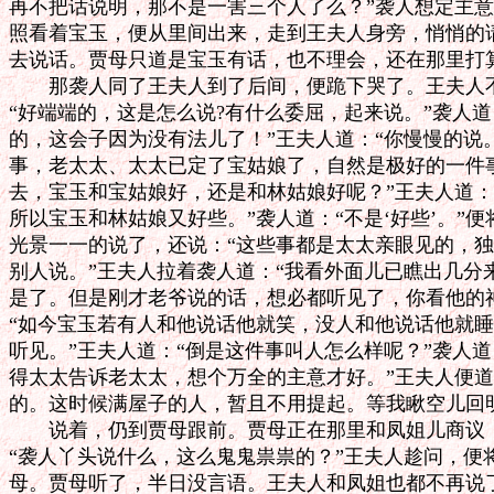
再不把话说明，那不是一害三个人了么？”袭人想定主意
照看着宝玉，便从里间出来，走到王夫人身旁，悄悄的请
去说话。贾母只道是宝玉有话，也不理会，还在那里打算
　　那袭人同了王夫人到了后间，便跪下哭了。王夫人不
“好端端的，这是怎么说?有什么委屈，起来说。”袭人道
的，这会子因为没有法儿了！”王夫人道：“你慢慢的说。
事，老太太、太太已定了宝姑娘了，自然是极好的一件事
去，宝玉和宝姑娘好，还是和林姑娘好呢？”王夫人道：
所以宝玉和林姑娘又好些。”袭人道：“不是‘好些’。”便
光景一一的说了，还说：“这些事都是太太亲眼见的，独
别人说。”王夫人拉着袭人道：“我看外面儿已瞧出几分
是了。但是刚才老爷说的话，想必都听见了，你看他的神
“如今宝玉若有人和他说话他就笑，没人和他说话他就睡
听见。”王夫人道：“倒是这件事叫人怎么样呢？”袭人道
得太太告诉老太太，想个万全的主意才好。”王夫人便道
的。这时候满屋子的人，暂且不用提起。等我瞅空儿回明
　　说着，仍到贾母跟前。贾母正在那里和凤姐儿商议，
“袭人丫头说什么，这么鬼鬼祟祟的？”王夫人趁问，便
母。贾母听了，半日没言语。王夫人和凤姐也都不再说了