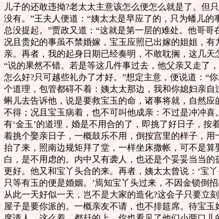
儿子的还敢违拗?老太太主意该怎么便怎么就是了。但只
没有。”王夫人便道：“姨太太是早应了的，只为蟠儿的
总没提起。”贾政又道：“这就是第一层的难处。他哥哥在
况且贵妃的事虽不禁婚嫁，宝玉应照已出嫁的姐姐，有九
亲。再者，我的起身日期已经奏明，不敢耽搁，这几天怎
“说的果然不错。若是等这几件事过去，他父亲又走了，
怎么好?只可越些礼办了才好。”想定主意，便说道：“你
个道理，包管都碍不着：姨太太那边，我和你媳妇亲自过
蝌儿去告诉他，说是要救宝玉的命，诸事将就，自然应的
不得；况且宝玉病着，也不可叫他成亲：不过是冲冲喜。
有‘金玉’的道理，婚是不用合的了，即挑了好日子，按着
着挑个娶亲日子，一概鼓乐不用，倒按宫里的样子，用十
抬了来，照南边规矩拜了堂，一样坐床撒帐，可不是算娶
白，是不用虑的。内中又有袭人，也还是个妥妥当当的孩
更好。他又和宝丫头合的来。再者，姨太太曾说：‘宝丫
只等有玉的便是婚姻。’焉知宝丫头过来，不因金锁倒招
从此一天好似一天，岂不是大家的造化?这会子只要立刻
屋子是要你派的。一概亲友不请，也不排筵席。待宝玉好
席请人。这么着，都赶的上，你也看见了他们小两口儿的