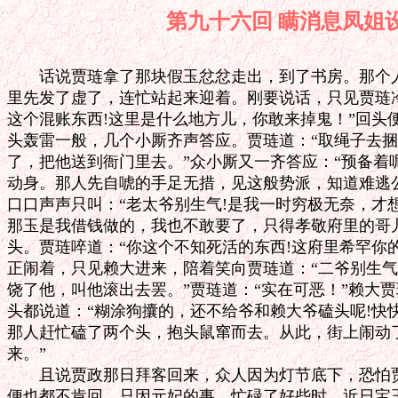
第九十六回 瞒消息
　　话说贾琏拿了那块假玉忿忿走出，到了书房。那个人
里先发了虚了，连忙站起来迎着。刚要说话，只见贾琏冷笑
这个混账东西!这里是什么地方儿，你敢来掉鬼！”回头便
头轰雷一般，几个小厮齐声答应。贾琏道：“取绳子去捆起
了，把他送到衙门里去。”众小厮又一齐答应：“预备着呢
动身。那人先自唬的手足无措，见这般势派，知道难逃公
口口声声只叫：“老太爷别生气!是我一时穷极无奈，才想
那玉是我借钱做的，我也不敢要了，只得孝敬府里的哥儿
头。贾琏啐道：“你这个不知死活的东西!这府里希罕你的
正闹着，只见赖大进来，陪着笑向贾琏道：“二爷别生气了
饶了他，叫他滚出去罢。”贾琏道：“实在可恶！”赖大贾
头都说道：“糊涂狗攮的，还不给爷和赖大爷磕头呢!快快
那人赶忙磕了两个头，抱头鼠窜而去。从此，街上闹动了：
来。”

　　且说贾政那日拜客回来，众人因为灯节底下，恐怕贾
便也都不肯回。只因元妃的事，忙碌了好些时，近日宝玉