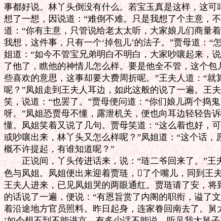
事都好说。林丫头倒没有什么。若宝玉真是这样，这可叫
想了一想，因说道：“难倒不难。只是我想了个主意，不
道：“你有主意，只管说给老太太听，大家娘儿们商量着办
我想，这件事，只有一个‘掉包儿’的法子。”贾母道：“怎么
姐道：“如今不管宝兄弟明白不明白，大家吵嚷起来，说
了他了，瞧他的神情儿怎么样。要是他全不管，这个包儿
些喜欢的意思，这事却要大费周折呢。”王夫人道：“就
呢？”凤姐走到王夫人耳边，如此这般的说了一遍。王夫
笑，说道：“也罢了。”贾母便问道：“你们娘儿两个捣鬼
呀。”凤姐恐贾母不懂，露泄机关，便也向耳边轻轻告诉
懂。凤姐笑着又说了几句。贾母笑道：“这么着也好，可
或吵嚷出来，林丫头又怎么样呢？”凤姐道：“这个话，
概不许提起，有谁知道呢？”

　　正说间，丫头传进话来，说：“琏二爷回来了。”王
色与凤姐。凤姐便出来迎着贾琏，了个嘴儿，同到王夫
王夫人进来，已见凤姐哭的两眼通红。贾琏请了安，将到
的话说了一遍，便说：“有恩旨赏了内阁的职衔，谥了文
着沿途地方官员照料。昨日起身，连家眷回南去了。舅太
‘如今想不到不能进京，有多少话不能说。听见我大舅子