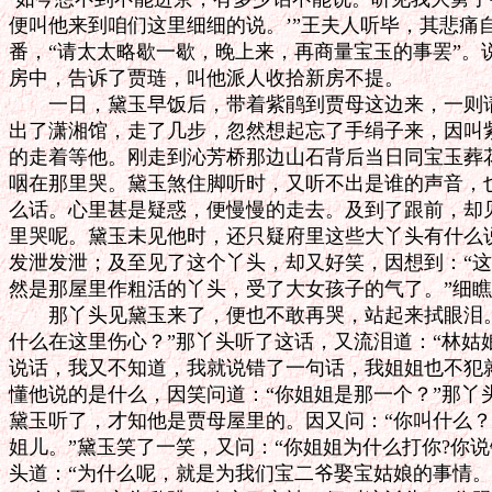
便叫他来到咱们这里细细的说。’”王夫人听毕，其悲痛自
番，“请太太略歇一歇，晚上来，再商量宝玉的事罢”。
房中，告诉了贾琏，叫他派人收拾新房不提。

　　一日，黛玉早饭后，带着紫鹃到贾母这边来，一则请
出了潇湘馆，走了几步，忽然想起忘了手绢子来，因叫紫
的走着等他。刚走到沁芳桥那边山石背后当日同宝玉葬花
咽在那里哭。黛玉煞住脚听时，又听不出是谁的声音，也
么话。心里甚是疑惑，便慢慢的走去。及到了跟前，却见
里哭呢。黛玉未见他时，还只疑府里这些大丫头有什么说
发泄发泄；及至见了这个丫头，却又好笑，因想到：“这
然是那屋里作粗活的丫头，受了大女孩子的气了。”细瞧
　　那丫头见黛玉来了，便也不敢再哭，站起来拭眼泪。
什么在这里伤心？”那丫头听了这话，又流泪道：“林姑
说话，我又不知道，我就说错了一句话，我姐姐也不犯就
懂他说的是什么，因笑问道：“你姐姐是那一个？”那丫头
黛玉听了，才知他是贾母屋里的。因又问：“你叫什么？”
姐儿。”黛玉笑了一笑，又问：“你姐姐为什么打你?你说
头道：“为什么呢，就是为我们宝二爷娶宝姑娘的事情。