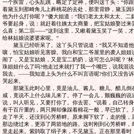
一个疾雷，心头乱跳，略定了定神，便叫这丫头：“你跟
着黛玉到那畸角儿上葬桃花的去处，那里背静，黛玉因问
他为什么打你呢？”傻大姐道：“我们老太太和太太、二
爷要起身，说：就赶着往姨太太商量，把宝姑娘娶过来罢
么喜；第二宗——”这到这里，又瞅着黛玉笑了一笑，才
给林姑娘说婆婆家呢。”

　　黛玉已经听呆了。这丫头只管说道：“我又不知道他
嚷，怕宝姑娘听见害臊。我白和宝二爷屋里的袭人姐姐说
闹了，又是宝姑娘，又是宝二奶奶，这可怎么叫呢？’林
珠姐姐什么了吗?他走过来就打了我一个嘴巴，说我混说
我去。——我知道上头为什么不叫言语呢?你们又没告诉
哭起来。

　　那黛玉此时心里，竟是油儿、酱儿、糖儿、醋儿倒在
咸，竟说不上什么味儿来了。停了一会儿，颤巍巍的说道
说，叫人听见，又要打你了。你去罢。”说着，自己转身
有千百斤重的，两只脚却像踩着棉花一般，早已软了。只
走了半天，还没到沁芳桥畔。原来脚下软了，走的慢，且
那边绕过来，更添了两箭地的路。这时刚到沁芳桥畔，却
里走起来。紫鹃取了绢子来，不见黛玉。正在那里看时，