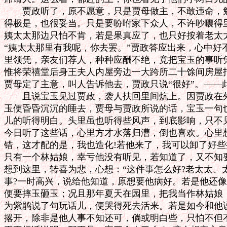
　　贾政听了，原不愿意，只是贾母做主，不敢违命，勉
得极是，也很妥当。只是要吩咐家下众人，不许吵嚷得里
姨太太那边只怕不肯，若是果真应了，也只好按着老太太
“姨太太那里有我呢，你去罢。”贾政答应出来，心中好
里领凭，亲友们荐人，种种应酬不绝，竟把宝玉的事听凭
惟将荣禧堂后身王夫人内屋旁边一大跨所二十馀间房屋指
贾母定了主意，叫人告诉他去，贾政只说“很好”。——此
　　且说宝玉见过贾政，袭人扶回里间炕上。因贾政在外
玉便昏昏沉沉的睡去，贾母与贾政所说的话，宝玉一句也
儿的听得明白。头里虽也听得些风声，到底影响，只不见
今日听了这些话，心里方才水落归漕，倒也喜欢。心里想
错，这才配的是，我也造化!若他来了，我可以卸了好些
只有一个林姑娘，幸亏他没有听见，若知道了，又不知要
想到这里，转喜为悲，心想：“这件事怎么好?老太太、
事?一时高兴，说给他知道，原想要他病好。若是他还像
便要摔玉砸玉；况且那年夏天在园里，把我当作林姑娘，
为紫鹃说了句玩话儿，便哭得死去活来。若是如今和他说
撂开，除非是他人事不知还可，倘或明白些，只怕不但不