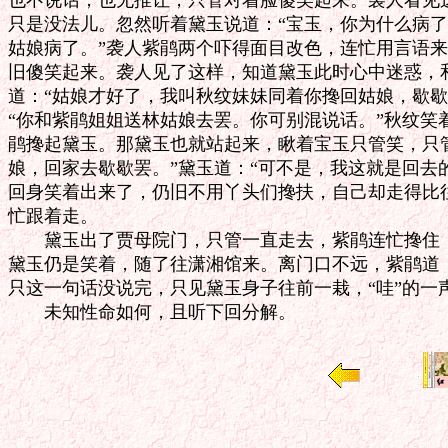
也不说话，也无推让，只管对着脸傻笑起来。袭人看见这
只是没法儿。忽然听着黛玉说道：“宝玉，你为什么病了？
姑娘病了。”袭人紫鹃两个吓得面目改色，连忙用言语来
旧傻笑起来。袭人见了这样，知道黛玉此时心中迷惑，和
道：“姑娘才好了，我叫秋纹妹妹同着你搀回姑娘，歇歇
“你和紫鹃姐姐送林姑娘去罢。你可别混说话。”秋纹笑
鹃搀起黛玉。那黛玉也就站起来，瞅着宝玉只管笑，只管
娘，回家去歇歇罢。”黛玉道：“可不是，我这就是回去的
回身笑着出来了，仍旧不用丫头们搀扶，自己却走得比往
忙跟着走。

　　黛玉出了贾母院门，只管一直走去，紫鹃连忙搀住，
黛玉仍是笑着，随了往潇湘馆来。离门口不远，紫鹃道：
只这一句话没说完，只见黛玉身子往前一栽，“哇”的一