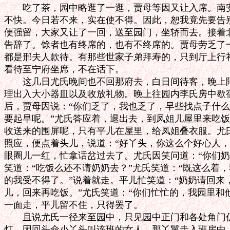
　　吃了茶，园中略逛了一逛，贾母等因又让入席。南安
不快。今日若不来，实在使不得。因此，恕我竟先要告别
便强留，大家又让了一回，送至园门，坐轿而去。接着北
告辞了。馀者也有终席的，也有不终席的。贾母劳乏了一
都是邢夫人款待。有那些世家子弟拜寿的，只到厅上行礼
看待至宁府坐席，不在话下。

　　这几日尤氏晚间也不回那府去，白日间待客，晚上陪
理出入大小器皿以及收放礼物。晚上往园内李氏房中歇宿
后，贾母因说：“你们乏了，我也乏了，早些找点子什么
要起早呢。”尤氏答应着，退出去，到凤姐儿屋里来吃饭
收送来的围屏呢，只有平儿在屋里，给凤姐叠衣服。尤氏
照应，便点着头儿，说道：“好丫头，你这么个好心人，
眼圈儿一红，忙拿话岔过去了。尤氏因笑问道：“你们奶
笑道：“吃饭么还不请奶奶去？”尤氏笑道：“既这么着，
的我受不得了。”说着就走。平儿忙笑道：“奶奶请回来
儿，回来再吃饭。”尤氏笑道：“你们忙忙的，我园里和他
一面走，平儿留不住，只得罢了。

　　且说尤氏一径来至园中，只见园中正门和各处角门仍
灯，因回头命小丫头叫该班的女人。那丫鬟走入班房中，