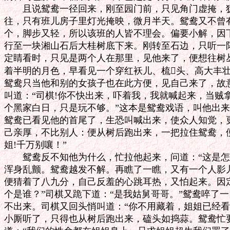
　　且说鸳鸯一径回来，刚至园门前，只见角门虚掩，犹
往，只有班儿房子里灯光掩映，微月半天。鸳鸯又不曾有
个，脚步又轻，所以该班的人皆不理会。偏要小解，因下
行至一块湘山石后大桂树底下来。刚转至石边，只听一阵
定睛看时，只见是两个人在那里，见他来了，便想往树丛
着半明的月色，早看见一个穿红袄儿、梳头、高大丰壮
鸳鸯只当他和别的女孩子也在此方便，见自己来了，故意
叫道：“司棋!你不快出来，吓着我，我就喊起来，当贼拿
个黑家白日，只是玩不够。”这本是鸳鸯戏语，叫他出来
鸳鸯已看见他的首尾了，生恐叫喊出来，使众人知觉，更
己亲厚，不比别人：便从树后跑出来，一把拉住鸳鸯，便
姐!千万别嚷！”

　　鸳鸯反不知他为什么，忙拉他起来，问道：“这是怎
浑身乱颤。鸳鸯越发不解。再瞧了一瞧，又有一个人影儿
便猜着了八九分，自己反羞的心跳耳热，又怕起来。因定
个是谁？”司棋又跪下道：“是我姑舅哥哥。”鸳鸯啐了一
不出来。司棋又回头悄叫道：“你不用藏着，姐姐已经看
小厮听了，只得也从树后跑出来，磕头如捣蒜。鸳鸯忙要