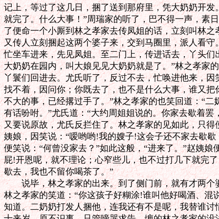
记上，等过了这几日，捆了送到那府里，凭大奶奶开发。
就完了。什么大事！”周瑞家的听了，巴不得一声，素日
了便命一个小厮到林之孝家去传凤姐的话，立刻叫林之孝
又传人立刻捆起这两个婆子来，交到马圈里，派人看守。
忙坐车进来，先见凤姐。至二门上，传进话去，丫头们出
大奶奶在园内，叫大娘见见大奶奶就是了。”林之孝家的
丫鬟们回进去。尤氏听了，反过不去，忙唤进他来，因笑
找不着，因问你；你既去了，也不是什么大事，谁又把你
不大的事，已经撂过手了。”林之孝家的也笑回道：“二
有话吩咐。”尤氏道：“大约周姐姐说的。你家去歇着罢，
又要说原故，尤氏反拦住了。林之孝家的见如此，只得便
姨娘，因笑说：“嗳哟哟!我的嫂子!这会子还不家去歇歇
便笑说：“何曾没家去？”如此这般，“进来了。”赵姨娘便
屁!开恩呢，就不理论；心窄些儿，也不过打几下就完了，
歇去，我也不留你喝茶了。”

　　说毕，林之孝家的出来。到了侧门前，就有才两个婆
林之孝家的笑道：“你这孩子好糊涂!谁叫他好喝酒、混说
知道。二奶奶打发人捆他，连我还有不是呢，我替谁讨情
十来岁，原不识事，只管啼哭求告。缠的林之孝家的没法