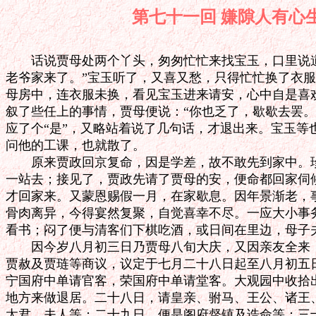
第七十一回 嫌隙人
　　话说贾母处两个丫头，匆匆忙忙来找宝玉，口里说道
老爷家来了。”宝玉听了，又喜又愁，只得忙忙换了衣服
母房中，连衣服未换，看见宝玉进来请安，心中自是喜欢
叙了些任上的事情，贾母便说：“你也乏了，歇歇去罢。
应了个“是”，又略站着说了几句话，才退出来。宝玉等
问他的工课，也就散了。

　　原来贾政回京复命，因是学差，故不敢先到家中。珍
一站去；接见了，贾政先请了贾母的安，便命都回家伺候
才回家来。又蒙恩赐假一月，在家歇息。因年景渐老，事
骨肉离异，今得宴然复聚，自觉喜幸不尽。一应大小事务
看书；闷了便与清客们下棋吃酒，或日间在里边，母子夫
　　因今岁八月初三日乃贾母八旬大庆，又因亲友全来，
贾赦及贾琏等商议，议定于七月二十八日起至八月初五日
宁国府中单请官客，荣国府中单请堂客。大观园中收拾出
地方来做退居。二十八日，请皇亲、驸马、王公、诸王、
太君、夫人等；二十九日，便是阁府督镇及诰命等；三十