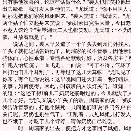
只有哄他欢喜的，说这些话做什么？”袭人也忙笑拉他出
出去歇歇，我打发人叫他们去。”尤氏道：“你不用叫人
到那边把他们家的凤姐叫来。”袭人笑道：“我请去。”尤氏
两个姑子忙立起身来笑说：“奶奶素日宽洪大量，今日老
不惹人议论？”宝琴湘云二人也都笑劝。尤氏道：“不为
依。且放着就是了。”

　　说话之间，袭人早又遣了一个丫头去到园门外找人。
丫头子就把这话告诉他了。周瑞家的虽不管事，因他素日
些体面，心性乖滑，专惯各处献勤讨好，所以各房主子都
忙跑入怡红院，一面飞走，一面说：“可了不得，气坏了
且打他们几个耳刮子，再等过了这几天算帐！”尤氏见了
你来，有个理你说说：这早晚园门还大开着，明灯蜡烛，
的事，如何使得。因此，叫该班的人吹灯关门。谁知一个
的道：“这还了得!前儿二奶奶还吩咐过的，今儿就没了人
几个才好。”尤氏又说小丫头子的话。周瑞家的说：“奶
我告诉管事的，打他个贼死，只问他们谁说‘各门各户’的
关门呢。奶奶也别生气了。”正乱着，只见凤姐儿打发人
也不饿了，才吃了几个饽饽，请你奶奶自己吃罢。”

　　一时，周瑞家的出去，便把方才之事回了凤姐。凤姐