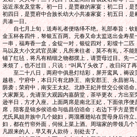
远近亲友及堂客。初一日，是贾赦的家宴；初二日，是贾
初四日，是贾府中合族长幼大小共凑家宴；初五日，是赖
共凑一日。

　　自七月上旬，送寿礼者便络绎不绝。礼部奉旨：钦赐
金玉杯各四件，帑银五百两。元春又命太监送出金寿星一
一串，福寿香一盒，金锭一对，银锭四对，彩缎十二匹，
马以及大小文武官员家，凡所来往者，莫不有礼，不能胜
铺了红毡，将凡有精细之物都摆上，请贾母过目。先一二
来烦了，也不过目，只说：“叫凤丫头收了，改日闷了再瞧
　　至二十八日，两府中俱悬灯结彩，屏开鸾凤，褥设芙
越巷。宁府中，本日只有北静王、南安郡王、永昌驸马、
荫袭；荣府中，南安王太妃、北静王妃并世交公侯诰命。
大家厮见，先请至大观园内嘉荫堂，茶毕更衣，方出至荣
逊半日，方才入座。上面两席是南北王妃，下面依序便是
席，陪客是锦乡侯诰命与临昌伯诰命；右边下手方是贾母
尤氏凤姐并族中几个媳妇，两溜雁翅站在贾母身后侍立。
妇，都在竹帘外面，伺候上菜上酒。周瑞家的带领几个丫
凡跟来的人，早又有人款待，别处去了。
