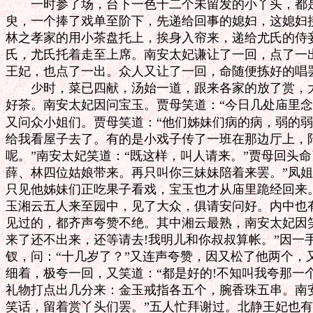
　　一时参了场，台下一色十二个未留发的小丫头，都是
臾，一个捧了戏单至阶下，先递给回事的媳妇，这媳妇接
林之孝家的用小茶盘托上，挨身入帘来，递给尤氏的侍妾
氏，尤氏托着走至上席。南安太妃谦让了一回，点了一出
王妃，也点了一出。众人又让了一回，命随便拣好的唱罢
　　少时，菜已四献，汤始一道，跟来各家的放了赏，大
好茶。南安太妃因问宝玉。贾母笑道：“今日几处庙里念
又问众小姐们。贾母笑道：“他们姊妹们病的病，弱的弱，
给我看屋子去了。有的是小戏子传了一班在那边厅上，陪
呢。”南安太妃笑道：“既这样，叫人请来。”贾母回头命
薛、林四位姑娘带来。再只叫你三妹妹陪着来罢。”凤姐
只见他姊妹们正吃果子看戏，宝玉也才从庙里跪经回来。
玉湘云五人来至园中，见了大众，俱请安问好。内中也有
见过的，都齐声夸赞不绝。其中湘云最熟，南安太妃因笑
来了还不出来，还等请去!我明儿和你叔叔算帐。”因一手
钗，问：“十几岁了？”又连声夸赞，因又松了他两个，
细着，极夸一回，又笑道：“都是好的!不知叫我夸那一个
礼物打点出几分来：金玉戒指各五个，腕香珠五串。南安
笑话，留着赏丫头们罢。”五人忙拜谢过。北静王妃也有