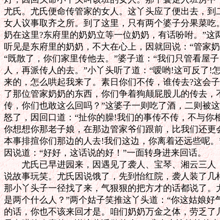
尤氏。尤氏便命传管家的女人。这丫头应了便出去，到二
女人议事取齐之所。到了这里，只有两个婆子分果菜吃。
奶在这里?东府里的奶奶立等一位奶奶，有话吩咐。”这
听见是东府里的奶奶，不大在心上，因就回说：“管家奶
“既散了，你们家里传他去。”婆子道：“我们只管看屋子
人，再派传人的去。”小丫头听了道：“嗳哟!这可反了!怎
来的，怎么哄起我来了。素日你们不传，谁传去?这会子
了那位管家奶奶的东西，你们争着狗颠屁股儿的传去，不
传，你们也敢这么回吗？”这婆子一则吃了酒，二则被这
怒了，因回口道：“扯你的臊!我们的事传不传，不与你相
你想想你那老子娘，在那边管家爷们跟前，比我们还更会
本事排揎你们那边的人去!我们这边，你离着还远些呢。”
因说道：“好好，这话说的好！”一面转身进来回话。

　　尤氏已早进园来，因遇见了袭人、宝琴、湘云三人，
说故事玩笑。尤氏因说饿了，先到怡红院，袭人装了几样
那小丫头子一径找了来，气狠狠的把方才的话都说了。尤
是两个什么人？”两个姑子笑推这丫头道：“你这姑娘好
的话，你也不该来回才是。咱们奶奶万金之体，劳乏了几