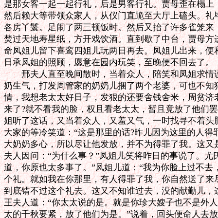
是那女客一起一起行礼，后是男客行礼。贾母歪在榻上，
然后赖大等带领众家人，从仪门直跪至大厅上磕头。礼毕
各房丫鬟。足闹了两三顿饭时。然后又抬了许多雀笼来，
焚过天地寿星纸，方开戏饮酒。直到歇了中台，贾母方进
命凤姐儿留下喜鸾四姐儿玩两日再去。凤姐儿出来，便和
日承凤姐的照顾，愿意在园内玩笑，至晚便不回去了。

　　邢夫人直至晚间散时，当着众人，陪笑和凤姐求情说
奶生气，打发周管家的奶奶儿捆了两个老婆，可也不知犯
情，我想老太太好日子，发狠的还要舍钱舍米，周贫济老
来了?就不看我的脸，权且看老太太，暂且竟放了他们罢
姐听了这话，又当着众人，又羞又气，一时找寻不着头脑
大家的等冷笑道：“这是那里的话?昨儿因为这里的人得
大奶奶多心，所以尽让他发放，并不为得罪了我。这又是
夫人因问：“为什么事？”凤姐儿笑将昨日的事说了。尤氏
道，你原也太多事了。”凤姐儿道：“我为你脸上过不去
个礼。就如我在你那里，有人得罪了我，你自然送了来尽
到底错不过这个礼去。这又不知谁过去，没的献勤儿，这
王夫人道：“你太太说的是。就是你珍大嫂子也不是外人
太的千秋要紧，放了他们为是。”说着，回头便命人去放