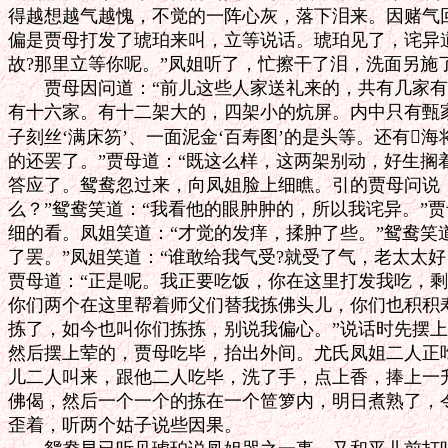
得越想越气越愧，不觉的一阵心灰，落下泪来。因赌气回
偏是贾母打发了琥珀来叫，立等说话。琥珀见了，诧异道
故?那里立等你呢。”凤姐听了，忙擦干了泪，洗面另施
　　贾母因问道：“前儿这些人家送礼来的，共有几家有围
有十六家。有十二架大的，四架小的炕屏。内中只有甄家
子刻丝‘满床笏’、一面泥金‘百寿图’的是头等。还有海
的还罢了。”贾母道：“既这么样，这两架别动，好生搁着
答应了。鸳鸯忽过来，向凤姐脸上细瞧。引的贾母问说：
么？”鸳鸯笑道：“我看他的眼肿肿的，所以我诧异。”贾母
细的看。凤姐笑道：“才觉的发痒，揉肿了些。”鸳鸯笑道
了罢。”凤姐笑道：“谁敢给我气受?就受了气，老太太好
贾母道：“正是呢。我正要吃饭，你在这里打发我吃，剩
你们两个在这里帮着师父们替我拣佛头儿，你们也积积寿
拣了，如今也叫你们拣拣，别说我偏心。”说话时先摆上
然后摆上荤的，贾母吃毕，抬出外间。尤氏凤姐二人正吃
儿二人叫来，跟他二人吃毕，洗了手，点上香，捧上一升
佛偈，然后一个一个的拣在一个笸箩内，明日煮熟了，令
歪着，听两个姑子说些因果。
