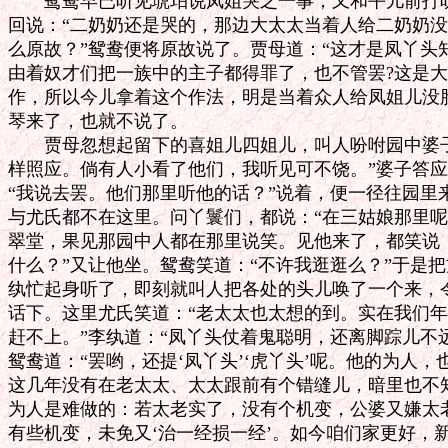
　　鸳鸯早已听见琥珀说凤姐哭之一事，又和平儿前打听
回说：“二奶奶还是哭的，那边大太太当着人给二奶奶没脸
么原故？”鸳鸯便将原故说了。贾母道：“这才是凤丫头
由着奴才们把一族中的主子都得罪了，也不管罢?这是大
作，所以今儿拿着这个作法，明是当着众人给凤姐儿没脸
琴来了，也就不说了。

　　贾母忽想起留下的喜姐儿四姐儿，叫人吩咐园中婆子
样照应。倘有人小看了他们，我听见可不饶。”婆子答应
“我说去罢。他们那里听他的话？”说着，便一径往园里
与尤氏都不在这里。问丫鬟们，都说：“在三姑娘那里呢
翠堂，果见那园中人都在那里说笑。见他来了，都笑说：
什么？”又让他坐。鸳鸯笑道：“不许我逛逛么？”于是把
纨忙起身听了，即刻就叫人把各处的头儿唤了一个来，令
话下。这里尤氏笑道：“老太太也太想的到。实在我们年
赶不上。”李纨道：“凤丫头仗着鬼聪明，还离脚踪儿不远
鸳鸯道：“罢哟，还提‘凤丫头’‘虎丫头’呢。他的为人，
这几年没有在老太太、太太跟前有个错缝儿，暗里也不知
为人是难做的：若太老实了，没有个机变，公婆又嫌太老
有些机变，未免又‘治一经损一经’。如今咱们家更好，新