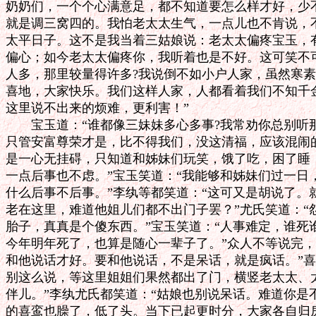
奶奶们，一个个心满意足，都不知道要怎么样才好，少不
就是调三窝四的。我怕老太太生气，一点儿也不肯说，不
太平日子。这不是我当着三姑娘说：老太太偏疼宝玉，有
偏心；如今老太太偏疼你，我听着也是不好。这可笑不可
人多，那里较量得许多?我说倒不如小户人家，虽然寒素
喜地，大家快乐。我们这样人家，人都看着我们不知千金
这里说不出来的烦难，更利害！”

　　宝玉道：“谁都像三妹妹多心多事?我常劝你总别听
只管安富尊荣才是，比不得我们，没这清福，应该混闹的
是一心无挂碍，只知道和姊妹们玩笑，饿了吃，困了睡，
一点后事也不虑。”宝玉笑道：“我能够和姊妹们过一日
什么后事不后事。”李纨等都笑道：“这可又是胡说了。
老在这里，难道他姐儿们都不出门子罢？”尤氏笑道：“
胎子，真真是个傻东西。”宝玉笑道：“人事难定，谁死谁
今年明年死了，也算是随心一辈子了。”众人不等说完，便
和他说话才好。要和他说话，不是呆话，就是疯话。”喜
别这么说，等这里姐姐们果然都出了门，横竖老太太、太
伴儿。”李纨尤氏都笑道：“姑娘也别说呆话。难道你是不
的喜鸾也臊了，低了头。当下已起更时分，大家各自归房