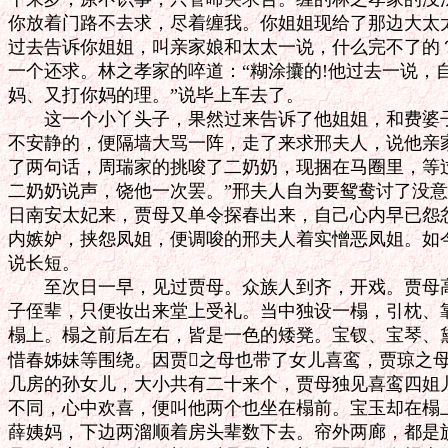
你放着门路不去求，尽着缠我。你姐姐现给了那边大太太
过去告诉你姐姐，叫亲家娘和太太一说，什么完不了的？
一个还求。林之孝家的啐道：“糊涂攮的!他过去一说，自
妈、又打你妈的理。”说毕上车去了。

　　这一个小丫头子，果然过来告诉了他姐姐，和费婆子
不安静的，便隔墙大骂一阵，走了来求邢夫人，说他亲家
了两句话，周瑞家的挑唆了二奶奶，现捆在马圈里，等过
二奶奶说声，饶他一次罢。”邢夫人自为要鸳鸯讨了没意
日南安太妃来，贾母又单令探春出来，自己心内早已怨忿
内嫉妒，挟怨凤姐，便调唆的邢夫人着实憎恶凤姐。如今
说长短。

　　至次日一早，见过贾母。众族人到齐，开戏。贾母高
子侄辈，只便妆出来堂上受礼。当中独设一榻，引枕、靠
榻上。榻之前后左右，皆是一色的矮凳。宝钗、宝琴、黛
惜春姊妹等围绕。因贾之母也带了女儿喜鸾，贾琼之母
几房的孙女儿，大小共有二十来个，贾母独见喜鸾四姐儿
不同，心中欢喜，便叫他两个也坐在榻前。宝玉却在榻上
薛姨妈，下边两溜顺着房头辈数下去。帘外两廊，都是族