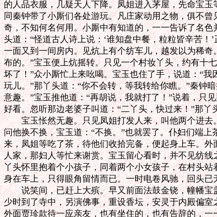
的人品衣服，几疑天人下降。凤姐进入茅屋，先命宝玉等
同秦钟带了小厮们各处游玩。凡庄家动用之物，俱不曾见
奇，不知何名何用。小厮中有知道的，一一告诉了名色并
头道：“怪道古人诗上说：‘谁知盘中餐，粒粒皆辛苦！’
一面又到一间房内。见炕上有个纺车儿，越发以为稀奇。
布的。”宝玉便上炕摇转。只见一个村妆丫头，约有十七
坏了！”众小厮忙上来吆喝。宝玉也住了手，说道：“我
玩儿。”那丫头道：“你不会转，等我转给你瞧。”秦钟暗
意趣。”宝玉推他道：“再胡说，我就打了！”说着，只见
好看。忽听那边老婆子叫道：“二丫头，快过来！”那丫
　　宝玉怅然无趣。只见凤姐打发人来，叫他两个进去。
问他换不换，宝玉道：“不换。”也就罢了。仆妇们端上
来，凤姐等吃了茶，待他们收拾完备，便起身上车。外面
人家，那妇人等忙来谢赏。宝玉留心看时，并不见纺线之
丫头怀里抱着个小孩子，同着两个小女孩子，在村头站着
身在车上，只得眼角留情而已。一时电卷风驰，回头已无
　　说笑间，已赶上大殡。早又前面法鼓金铙，幢幡宝盖
少时到了寺中，另演佛事，重设香坛，安灵于内殿偏室之
外面贾珍款待一应亲友，也有坐住的，也有告辞的，一一