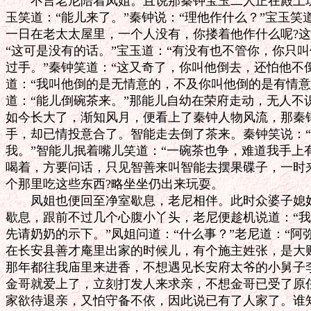
　　不言老尼陪着凤姐。且说那秦钟宝玉二人正在殿上玩
玉笑道：“能儿来了。”秦钟说：“理他作什么？”宝玉笑道
一日在老太太屋里，一个人没有，你搂着他作什么呢?这
“这可是没有的话。”宝玉道：“有没有也不管你，你只叫
过手。”秦钟笑道：“这又奇了，你叫他倒去，还怕他不倒
道：“我叫他倒的是无情意的，不及你叫他倒的是有情意
道：“能儿倒碗茶来。”那能儿自幼在荣府走动，无人不
如今长大了，渐知风月，便看上了秦钟人物风流，那秦钟
手，却已情投意合了。智能走去倒了茶来。秦钟笑说：“给
我。”智能儿抿着嘴儿笑道：“一碗茶也争，难道我手上有
喝着，方要问话，只见智善来叫智能去摆果碟子，一时来
个那里吃这些东西?略坐坐仍出来玩耍。

　　凤姐也便回至净室歇息，老尼相伴。此时众婆子媳妇
歇息，跟前不过几个心腹小丫头，老尼便趁机说道：“我
先请奶奶的示下。”凤姐问道：“什么事？”老尼道：“阿弥
在长安县善才庵里出家的时候儿，有个施主姓张，是大财
那年都往我庙里来进香，不想遇见长安府太爷的小舅子李
金哥就爱上了，立刻打发人来求亲，不想金哥已受了原任
家欲待退亲，又怕守备不依，因此说已有了人家了。谁知