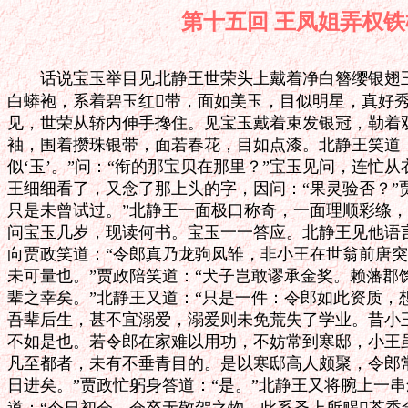
第十五回 王凤姐弄
　　话说宝玉举目见北静王世荣头上戴着净白簪缨银翅王
白蟒袍，系着碧玉红带，面如美玉，目似明星，真好秀
见，世荣从轿内伸手搀住。见宝玉戴着束发银冠，勒着双
袖，围着攒珠银带，面若春花，目如点漆。北静王笑道：“
似‘玉’。”问：“衔的那宝贝在那里？”宝玉见问，连忙从
王细细看了，又念了那上头的字，因问：“果灵验否？”贾
只是未曾试过。”北静王一面极口称奇，一面理顺彩绦，
问宝玉几岁，现读何书。宝玉一一答应。北静王见他语言
向贾政笑道：“令郎真乃龙驹凤雏，非小王在世翁前唐突，
未可量也。”贾政陪笑道：“犬子岂敢谬承金奖。赖藩郡
辈之幸矣。”北静王又道：“只是一件：令郎如此资质，
吾辈后生，甚不宜溺爱，溺爱则未免荒失了学业。昔小王
不如是也。若令郎在家难以用功，不妨常到寒邸，小王虽
凡至都者，未有不垂青目的。是以寒邸高人颇聚，令郎常
日进矣。”贾政忙躬身答道：“是。”北静王又将腕上一串