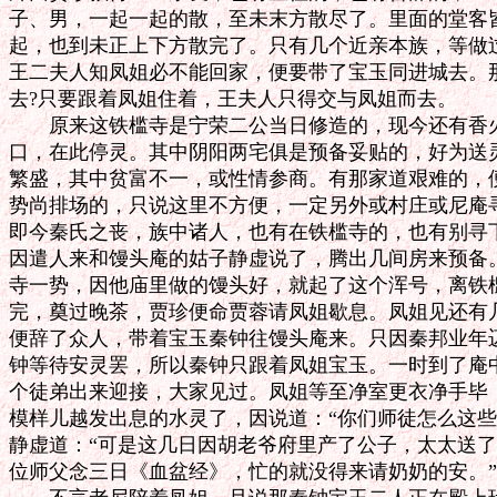
子、男，一起一起的散，至未末方散尽了。里面的堂客皆
起，也到未正上下方散完了。只有几个近亲本族，等做过
王二夫人知凤姐必不能回家，便要带了宝玉同进城去。那
去?只要跟着凤姐住着，王夫人只得交与凤姐而去。

　　原来这铁槛寺是宁荣二公当日修造的，现今还有香火
口，在此停灵。其中阴阳两宅俱是预备妥贴的，好为送灵
繁盛，其中贫富不一，或性情参商。有那家道艰难的，便
势尚排场的，只说这里不方便，一定另外或村庄或尼庵寻
即今秦氏之丧，族中诸人，也有在铁槛寺的，也有别寻下
因遣人来和馒头庵的姑子静虚说了，腾出几间房来预备。
寺一势，因他庙里做的馒头好，就起了这个浑号，离铁槛
完，奠过晚茶，贾珍便命贾蓉请凤姐歇息。凤姐见还有几
便辞了众人，带着宝玉秦钟往馒头庵来。只因秦邦业年迈
钟等待安灵罢，所以秦钟只跟着凤姐宝玉。一时到了庵中
个徒弟出来迎接，大家见过。凤姐等至净室更衣净手毕，
模样儿越发出息的水灵了，因说道：“你们师徒怎么这些
静虚道：“可是这几日因胡老爷府里产了公子，太太送了
位师父念三日《血盆经》，忙的就没得来请奶奶的安。”
