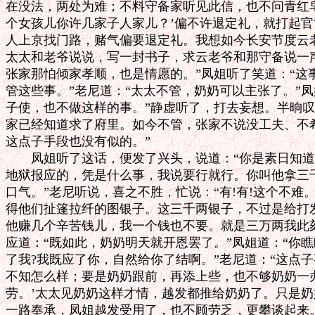
在没法，两处为难；不料守备家听见此信，也不问青红皂
个女孩儿你许几家子人家儿？’偏不许退定礼，就打起官
人上京找门路，赌气偏要退定礼。我想如今长安节度云老
太太和老爷说说，写一封书子，求云老爷和那守备说一声
张家那怕倾家孝顺，也是情愿的。”凤姐听了笑道：“这
管这些事。”老尼道：“太太不管，奶奶可以主张了。”凤
子使，也不做这样的事。”静虚听了，打去妄想。半晌叹
家已经知道求了府里。如今不管，张家不说没工夫、不希
这点子手段也没有似的。”

　　凤姐听了这话，便发了兴头，说道：“你是素日知道
地狱报应的，凭是什么事，我说要行就行。你叫他拿三千
口气。”老尼听说，喜之不胜，忙说：“有!有!这个不难。
得他们扯篷拉纤的图银子。这三千两银子，不过是给打发
他赚几个辛苦钱儿，我一个钱也不要。就是三万两我此刻
应道：“既如此，奶奶明天就开恩罢了。”凤姐道：“你瞧
了我?我既应了你，自然给你了结啊。”老尼道：“这点子
不知怎么样；要是奶奶跟前，再添上些，也不够奶奶一办
劳。’太太见奶奶这样才情，越发都推给奶奶了。只是奶
一路奉承，凤姐越发受用了，也不顾劳乏，更攀谈起来。