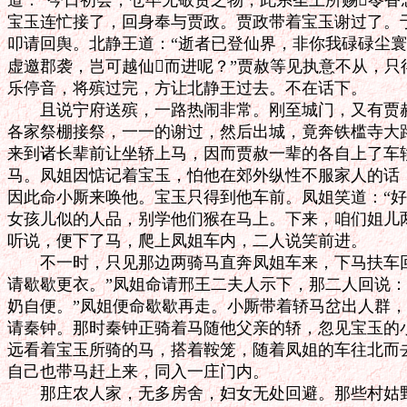
道：“今日初会，仓卒无敬贺之物，此系圣上所赐苓香念
宝玉连忙接了，回身奉与贾政。贾政带着宝玉谢过了。于
叩请回舆。北静王道：“逝者已登仙界，非你我碌碌尘寰
虚邀郡袭，岂可越仙而进呢？”贾赦等见执意不从，只
乐停音，将殡过完，方让北静王过去。不在话下。

　　且说宁府送殡，一路热闹非常。刚至城门，又有贾赦
各家祭棚接祭，一一的谢过，然后出城，竟奔铁槛寺大路
来到诸长辈前让坐轿上马，因而贾赦一辈的各自上了车轿
马。凤姐因惦记着宝玉，怕他在郊外纵性不服家人的话，
因此命小厮来唤他。宝玉只得到他车前。凤姐笑道：“好
女孩儿似的人品，别学他们猴在马上。下来，咱们姐儿两
听说，便下了马，爬上凤姐车内，二人说笑前进。

　　不一时，只见那边两骑马直奔凤姐车来，下马扶车回
请歇歇更衣。”凤姐命请邢王二夫人示下，那二人回说：
奶自便。”凤姐便命歇歇再走。小厮带着轿马岔出人群，
请秦钟。那时秦钟正骑着马随他父亲的轿，忽见宝玉的小
远看着宝玉所骑的马，搭着鞍笼，随着凤姐的车往北而去
自己也带马赶上来，同入一庄门内。

　　那庄农人家，无多房舍，妇女无处回避。那些村姑野