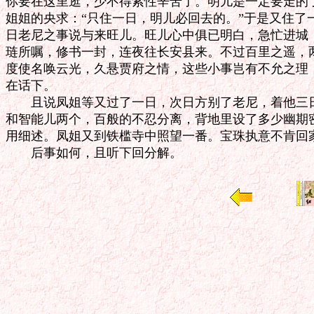
你要在这里逛，少不得索性辛苦了。明儿是一定要走的了
姐姐的央求：“只住一日，明儿必回去的。”于是又住了
日老尼之事说与来旺儿。旺儿心中俱已明白，急忙进城，
琏所嘱，修书一封，连夜往长安县来。不过百里之遥，两
度使名唤云光，久悬贾府之情，这些小事岂有不允之理，
在话下。

　　且说凤姐等又过了一日，次日方别了老尼，着他三日
和智能儿两个，百般的不忍分离，背地里设了多少幽期密
用细述。凤姐又到铁槛寺中照望一番。宝珠执意不肯回家