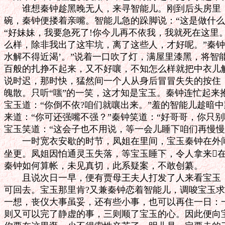
　　谁想秦钟趁黑晚无人，来寻智能儿。刚到后头房里，
碗，秦钟便搂着亲嘴。智能儿急的跺脚说：“这是做什么
“好妹妹，我要急死了!你今儿再不依我，我就死在这里。
么样，除非我出了这牢坑，离了这些人，才好呢。”秦钟道
水解不得近渴’。”说着一口吹了灯，满屋里漆黑，将智能
百般的扎挣不起来，又不好嚷，不知怎么样就把中衣儿解
说时迟，那时快，猛然间一个人从身后冒冒失失的按住，
魄散。只听“嗤”的一笑，这才知是宝玉。秦钟连忙起来抱
宝玉道：“你倒不依?咱们就嚷出来。”羞的智能儿趁暗中
来道：“你可还强嘴不强？”秦钟笑道：“好哥哥，你只别
宝玉笑道：“这会子也不用说，等一会儿睡下咱们再慢慢儿
　　一时宽衣安歇的时节，凤姐在里间，宝玉秦钟在外间
坐更。凤姐因怕通灵玉失落，等宝玉睡下，令人拿来在
秦钟如何算帐，未见真切，此系疑案，不敢创纂。

　　且说次日一早，便有贾母王夫人打发了人来看宝玉，
可回去。宝玉那里肯?又兼秦钟恋着智能儿，调唆宝玉求
一想，丧仪大事虽妥，还有些小事，也可以再住一日：一
则又可以完了静虚的事，三则顺了宝玉的心。因此便向宝