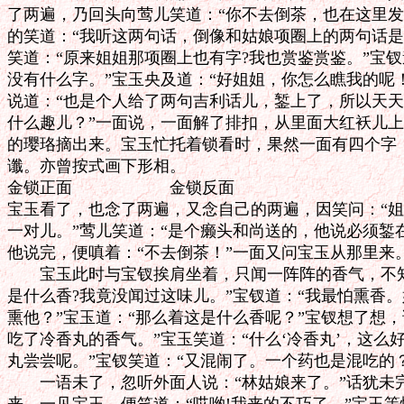
了两遍，乃回头向莺儿笑道：“你不去倒茶，也在这里发
的笑道：“我听这两句话，倒像和姑娘项圈上的两句话是
笑道：“原来姐姐那项圈上也有字?我也赏鉴赏鉴。”宝钗
没有什么字。”宝玉央及道：“好姐姐，你怎么瞧我的呢！
说道：“也是个人给了两句吉利话儿，錾上了，所以天天
什么趣儿？”一面说，一面解了排扣，从里面大红袄儿上
的璎珞摘出来。宝玉忙托着锁看时，果然一面有四个字，
谶。亦曾按式画下形相。

金锁正面　　　　　　金锁反面

宝玉看了，也念了两遍，又念自己的两遍，因笑问：“姐
一对儿。”莺儿笑道：“是个癞头和尚送的，他说必须錾在
他说完，便嗔着：“不去倒茶！”一面又问宝玉从那里来。
　　宝玉此时与宝钗挨肩坐着，只闻一阵阵的香气，不知
是什么香?我竟没闻过这味儿。”宝钗道：“我最怕熏香。
熏他？”宝玉道：“那么着这是什么香呢？”宝钗想了想，
吃了冷香丸的香气。”宝玉笑道：“什么‘冷香丸’，这么好
丸尝尝呢。”宝钗笑道：“又混闹了。一个药也是混吃的？”
　　一语未了，忽听外面人说：“林姑娘来了。”话犹未