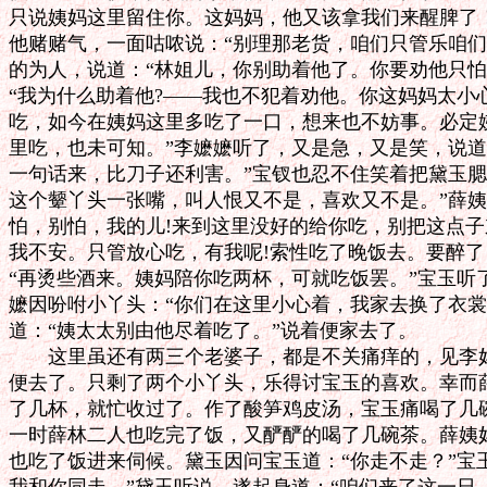
只说姨妈这里留住你。这妈妈，他又该拿我们来醒脾了！
他赌赌气，一面咕哝说：“别理那老货，咱们只管乐咱们
的为人，说道：“林姐儿，你别助着他了。你要劝他只怕
“我为什么助着他?——我也不犯着劝他。你这妈妈太小心
吃，如今在姨妈这里多吃了一口，想来也不妨事。必定姨
里吃，也未可知。”李嬷嬷听了，又是急，又是笑，说道
一句话来，比刀子还利害。”宝钗也忍不住笑着把黛玉腮
这个颦丫头一张嘴，叫人恨又不是，喜欢又不是。”薛姨
怕，别怕，我的儿!来到这里没好的给你吃，别把这点子
我不安。只管放心吃，有我呢!索性吃了晚饭去。要醉了
“再烫些酒来。姨妈陪你吃两杯，可就吃饭罢。”宝玉听
嬷因吩咐小丫头：“你们在这里小心着，我家去换了衣裳
道：“姨太太别由他尽着吃了。”说着便家去了。

　　这里虽还有两三个老婆子，都是不关痛痒的，见李妈
便去了。只剩了两个小丫头，乐得讨宝玉的喜欢。幸而薛
了几杯，就忙收过了。作了酸笋鸡皮汤，宝玉痛喝了几碗
一时薛林二人也吃完了饭，又酽酽的喝了几碗茶。薛姨妈
也吃了饭进来伺候。黛玉因问宝玉道：“你走不走？”宝玉