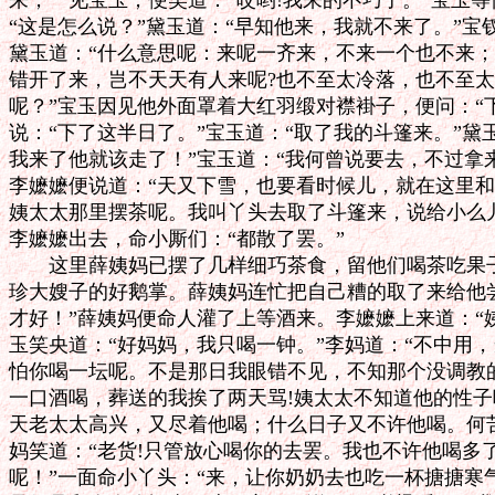
来，一见宝玉，便笑道：“哎哟!我来的不巧了。”宝玉等
“这是怎么说？”黛玉道：“早知他来，我就不来了。”宝钗
黛玉道：“什么意思呢：来呢一齐来，不来一个也不来；
错开了来，岂不天天有人来呢?也不至太冷落，也不至太
呢？”宝玉因见他外面罩着大红羽缎对襟褂子，便问：“下
说：“下了这半日了。”宝玉道：“取了我的斗篷来。”黛玉
我来了他就该走了！”宝玉道：“我何曾说要去，不过拿来
李嬷嬷便说道：“天又下雪，也要看时候儿，就在这里和
姨太太那里摆茶呢。我叫丫头去取了斗篷来，说给小么儿
李嬷嬷出去，命小厮们：“都散了罢。”

　　这里薛姨妈已摆了几样细巧茶食，留他们喝茶吃果子
珍大嫂子的好鹅掌。薛姨妈连忙把自己糟的取了来给他尝
才好！”薛姨妈便命人灌了上等酒来。李嬷嬷上来道：“姨
玉笑央道：“好妈妈，我只喝一钟。”李妈道：“不中用，
怕你喝一坛呢。不是那日我眼错不见，不知那个没调教的
一口酒喝，葬送的我挨了两天骂!姨太太不知道他的性子
天老太太高兴，又尽着他喝；什么日子又不许他喝。何苦
妈笑道：“老货!只管放心喝你的去罢。我也不许他喝多了
呢！”一面命小丫头：“来，让你奶奶去也吃一杯搪搪寒气