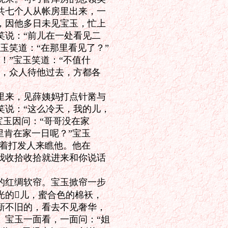
七个人从帐房里出来，一

因他多日未见宝玉，忙上

说：“前儿在一处看见二

笑道：“在那里看见了？”

”宝玉笑道：“不值什

，众人待他过去，方都各

来，见薛姨妈打点针黹与

说：“这么冷天，我的儿，

玉因问：“哥哥没在家

肯在家一日呢？”宝玉

着打发人来瞧他。他在

收拾收拾就进来和你说话

红绸软帘。宝玉掀帘一步

的儿，蜜合色的棉袄，

不旧的，看去不见奢华，

宝玉一面看，一面问：“姐
