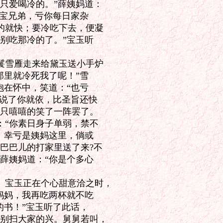
只爱喝冷的。”薛姨妈道：

宝兄弟，亏你每日家杂

就快；要冷吃下去，便凝

别吃那冷的了。”宝玉听

雪雁走来给黛玉送小手炉

里就冷死我了呢！”雪

在怀中，笑道：“也亏

说了你就依，比圣旨还快

只嘻嘻的笑了一阵罢了。

“你素日身子单弱，禁不

：幸亏是姨妈这里，倘或

巴巴儿的打家里送了来?不

薛姨妈道：“你是个多心

宝玉正在个心甜意洽之时，

妈妈，我再吃两杯就不吃

书！”宝玉听了此话，

别扫大家的兴。舅舅若叫，
