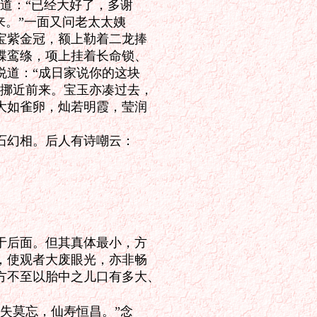
道：“已经大好了，多谢

。”一面又问老太太姨

紫金冠，额上勒着二龙捧

鸾绦，项上挂着长命锁、

道：“成日家说你的这块

挪近前来。宝玉亦凑过去，

如雀卵，灿若明霞，莹润

幻相。后人有诗嘲云：

后面。但其真体最小，方

使观者大废眼光，亦非畅

不至以胎中之儿口有多大、

失莫忘，仙寿恒昌。”念
