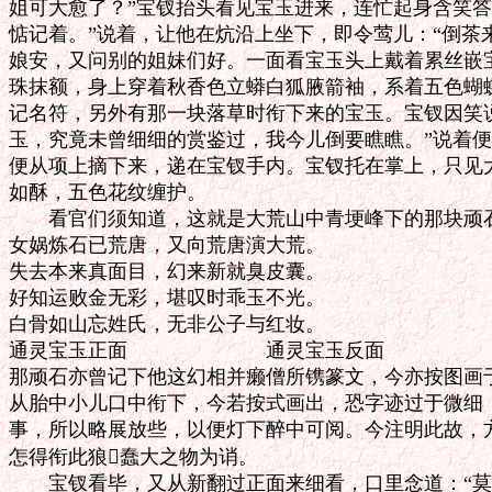
姐可大愈了？”宝钗抬头看见宝玉进来，连忙起身含笑答
惦记着。”说着，让他在炕沿上坐下，即令莺儿：“倒茶来
娘安，又问别的姐妹们好。一面看宝玉头上戴着累丝嵌宝
珠抹额，身上穿着秋香色立蟒白狐腋箭袖，系着五色蝴蝶
记名符，另外有那一块落草时衔下来的宝玉。宝钗因笑说
玉，究竟未曾细细的赏鉴过，我今儿倒要瞧瞧。”说着便
便从项上摘下来，递在宝钗手内。宝钗托在掌上，只见大
如酥，五色花纹缠护。

　　看官们须知道，这就是大荒山中青埂峰下的那块顽石
女娲炼石已荒唐，又向荒唐演大荒。

失去本来真面目，幻来新就臭皮囊。

好知运败金无彩，堪叹时乖玉不光。

白骨如山忘姓氏，无非公子与红妆。

通灵宝玉正面　　　　　　　通灵宝玉反面

那顽石亦曾记下他这幻相并癞僧所镌篆文，今亦按图画于
从胎中小儿口中衔下，今若按式画出，恐字迹过于微细，
事，所以略展放些，以便灯下醉中可阅。今注明此故，方
怎得衔此狼蠢大之物为诮。

　　宝钗看毕，又从新翻过正面来细看，口里念道：“莫