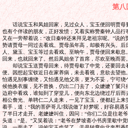
第八
　　话说宝玉和凤姐回家，见过众人，宝玉便回明贾母要
也有个伴读的朋友，正好发愤；又着实称赞秦钟人品行事
又在一旁帮着说：“改日秦钟还来拜见老祖宗呢。”说的
势请贾母一同过去看戏。贾母虽年高，却极有兴头。后日
人、黛玉、宝玉等过去看戏。至晌午，贾母便回来歇息。
回来，也就回来了。然后凤姐坐了首席，尽欢至晚而罢。
　　却说宝玉送贾母回来，待贾母歇了中觉，还要回去看
便。因想起宝钗近日在家养病，未去看视，意欲去望他。
怕遇见别事缠绕，又怕遇见他父亲，更为不妥，宁可绕个
候他换衣服，见不曾换，仍出二门去了，众嬷嬷丫鬟只得
边府中看戏，谁知到了穿堂儿，便向东北边绕过厅后而去
相公詹光、单聘仁二人走来，一见了宝玉，便都赶上来笑
着手，道：“我的菩萨哥儿!我说做了好梦呢，好容易遇见
了半日才走开。老嬷嬷叫住，因问：“你们二位是往老爷
头道：“是。”又笑着说：“老爷在梦坡斋小书房里歇中觉
说，一面走了，说的宝玉也笑了。于是转弯向北奔梨香院