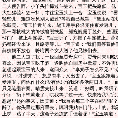
我和你同走。”黛玉听说，遂起身道：“咱们来了这一日，
二人便告辞。小丫头忙捧过斗笠来，宝玉把头略低一低，
大红猩毡斗笠一抖，才往宝玉头上一合，宝玉便说：“罢了
轻些儿。难道没见别人戴过?等我自己戴罢。”黛玉站在炕
你戴罢。”宝玉忙近前来。黛玉用手轻轻笼住束发冠儿，
那一颗核桃大的绛绒簪缨扶起，颤巍巍露于笠外。整理已
“好了，披上斗篷罢。”宝玉听了，方接了斗篷披上。薛姨
妈都还没来呢，且略等等儿。”宝玉道：“我们倒等着他们
薛姨妈不放心，吩咐两个女人送了他兄妹们去。

　　他二人道了扰，一径回至贾母房中。贾母尚未用晚饭
喜欢。因见宝玉吃了酒，遂叫他自回房中歇着，不许再出
忽想起跟宝玉的人来，遂问众人：“李奶子怎么不见？”
只说：“才进来了，想是有事，又出去了。”宝玉踉跄着回
受用呢，问他作什么!没有他只怕我还多活两日儿。”一
只见笔墨在案。晴雯先接出来，笑道：“好啊，叫我研了
个字，扔下笔就走了，哄我等了这一天。快来给我写完了
想起早起的事来，因笑道：“我写的那三个字在那里呢？”
醉了。你头里过那府里去，嘱咐我贴在门斗儿上的。我恐
上梯，贴了半天，这会子还冻的手僵着呢！”宝玉笑道：