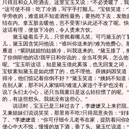
只得且和众人吃酒去。这里宝玉又说：“不必烫暖了，我
“这可使不得：吃了冷酒，写字手打颤儿。”宝钗笑道：“
学旁收的，难道就不知道酒性最热，要热吃下去，发散的
结在内。拿五脏去暖他，岂不受害?从此还不改了呢。快
这话有理，便放下冷的，令人烫来方饮。

　　黛玉磕着瓜子儿，只管抿着嘴儿笑。可巧黛玉的丫鬟
儿，黛玉因含笑问他说：“谁叫你送来的?难为他费心。那
雁道：“紫鹃姐姐怕姑娘冷，叫我送来的。”黛玉接了，抱
了你倒听他的话!我平日和你说的，全当耳旁风，怎么他
呢。”宝玉听这话，知是黛玉借此奚落，也无回复之词，
宝钗素知黛玉是如此惯了的，也不理他。薛姨妈因笑道：
得冷，他们惦记着你倒不好？”黛玉笑道：“姨妈不知道
在别人家，那不叫人家恼吗?难道人家连个手炉也没有，
说丫头们太小心，还只当我素日是这么轻狂惯了的呢。”
的，有这些想头。我就没有这些心。”

　　说话时，宝玉已是三杯过去了，李嬷嬷又上来拦阻。
又兼姐妹们说说笑笑，那里肯不吃?只得屈意央告：“好
了。”李嬷嬷道：“你可仔细今儿老爷在家，提防着问你的
便心中大不悦，慢慢的放下酒，垂了头。黛玉忙说道：“