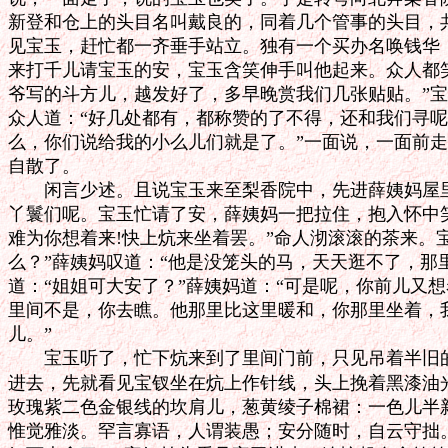
新登和仓上的头目名叫戴良的，同着几个管事的头目，共
见宝玉，赶忙都一齐垂手站立。独有一个买办名唤钱华，
来打千儿请宝玉的安，宝玉含笑伸手叫他起来。众人都笑
爷写的斗方儿，越发好了，多早晚赏我们几张贴贴。”宝玉
众人道：“好几处都有，都称赞的了不得，还和我们寻呢！
么，你们说给我的小么儿们就是了。”一面说，一面前走
自散了。

　　闲言少述。且说宝玉来至梨香院中，先进薛姨妈屋里
丫鬟们呢。宝玉忙请了安，薛姨妈一把拉住，抱入怀中笑
难为你想着来!快上炕来坐着罢。”命人沏滚滚的茶来。宝
么？”薛姨妈叹道：“他是没笼头的马，天天逛不了，那里
道：“姐姐可大安了？”薛姨妈道：“可是呢，你前儿又想
里间不是，你去瞧。他那里比这里暖和，你那里坐着，我
儿。”

　　宝玉听了，忙下炕来到了里间门前，只见吊着半旧的
进去，先就看见宝钗坐在炕上作针线，头上挽着黑漆油光
玫瑰紫二色金银线的坎肩儿，葱黄绫子棉裙：一色儿半新
惟觉雅淡。罕言寡语，人谓装愚；安分随时，自云守拙。