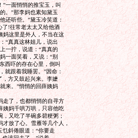
”一面悄悄的推宝玉，叫

的。”那李妈也素知黛玉

他还听些。”黛玉冷笑道：

了!往常老太太又给他酒

妈这里是外人，不当在这

：“真真这林姐儿，说出

上一拧，说道：“真真的

妈一面笑着，又说：“别

东西吓的存在心里，倒叫

，就跟着我睡罢。”因命：

了，方又鼓起兴来。李嬷

就来。”悄悄的回薛姨妈

走了，也都悄悄的自寻方

姨妈千哄万哄，只容他吃

，又吃了半碗多碧粳粥；

才放了心。雪雁等几个人，

乜斜倦眼道：“你要走
