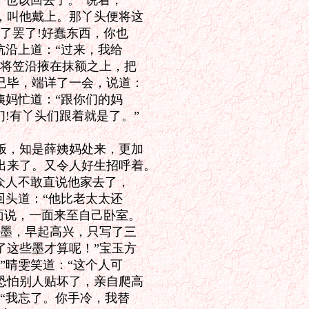
也该回去了。”说着，

叫他戴上。那丫头便将这

罢了!好蠢东西，你也

沿上道：“过来，我给

将笠沿掖在抹额之上，把

毕，端详了一会，说道：

妈忙道：“跟你们的妈

!有丫头们跟着就是了。”

，知是薛姨妈处来，更加

来了。又令人好生招呼着。

众人不敢直说他家去了，

头道：“他比老太太还

面说，一面来至自己卧室。

墨，早起高兴，只写了三

这些墨才算呢！”宝玉方

晴雯笑道：“这个人可

怕别人贴坏了，亲自爬高

“我忘了。你手冷，我替
