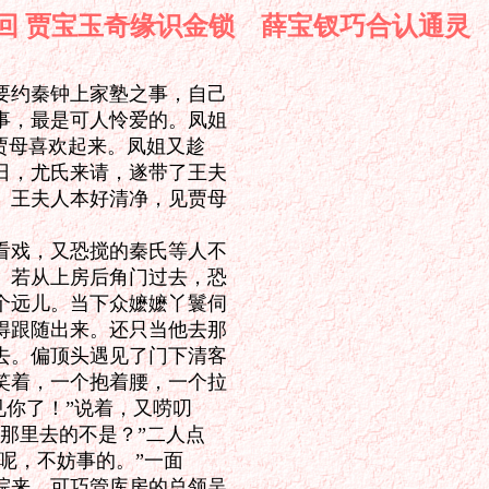
回 贾宝玉奇缘识金锁 薛宝钗巧合
约秦钟上家塾之事，自己

，最是可人怜爱的。凤姐

贾母喜欢起来。凤姐又趁

，尤氏来请，遂带了王夫

王夫人本好清净，见贾母



戏，又恐搅的秦氏等人不

若从上房后角门过去，恐

远儿。当下众嬷嬷丫鬟伺

跟随出来。还只当他去那

。偏顶头遇见了门下清客

着，一个抱着腰，一个拉

你了！”说着，又唠叨

那里去的不是？”二人点

呢，不妨事的。”一面

来。可巧管库房的总领吴
