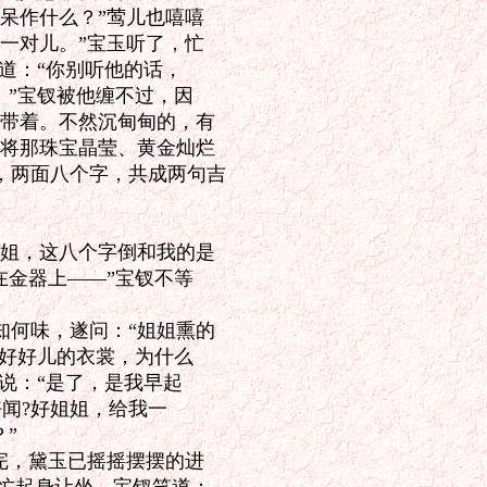
呆作什么？”莺儿也嘻嘻

一对儿。”宝玉听了，忙

道：“你别听他的话，

”宝钗被他缠不过，因

带着。不然沉甸甸的，有

将那珠宝晶莹、黄金灿烂

两面八个字，共成两句吉

姐，这八个字倒和我的是

金器上——”宝钗不等



何味，遂问：“姐姐熏的

好好儿的衣裳，为什么

说：“是了，是我早起

闻?好姐姐，给我一



完，黛玉已摇摇摆摆的进
