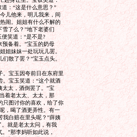
忙起身让坐。宝钗笑道：

道：“这是什么意思？”

今儿他来，明儿我来，间

热闹。姐姐有什么不解的

雪了么？”地下老婆们

便笑道：“是不是?

预备着。”宝玉的奶母

姐姐妹妹一处玩玩儿罢。

们散了罢？”宝玉点头。

。宝玉因夸前日在东府里

。宝玉笑道：“这个就酒

太太，酒倒罢了。”宝

当着老太太、太太，那

只图讨你的喜欢，给了你

呢，喝了酒更弄性。有一

我白赔在里头呢？”薛姨

。就是老太太问，有我

。”那李妈听如此说，
